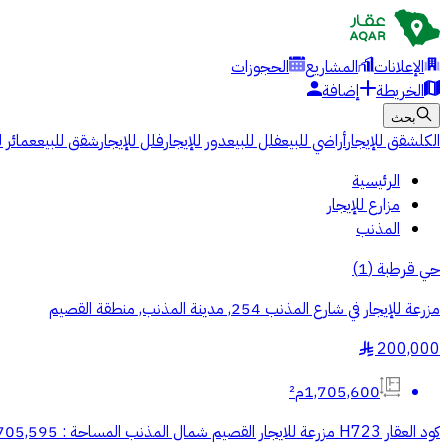
الإعلانات
المشاريع
الحجوزات
الخريطة
إضافة
بحث
الكل
شقق للإيجار
أراضي للبيع
فلل للبيع
دور للإيجار
فلل للإيجار
شقق للبيع
عمائر ل
الرئيسية
مزارع للإيجار
المذنب
حي قرطبة
(
1
)
مزرعة للإيجار في شارع المذنب 254, مدينة المذنب, منطقة القصيم
200,000
§
1,705,600م²