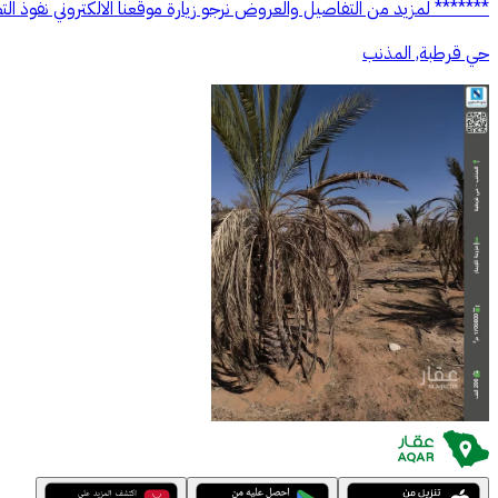
******* لمزيد من التفاصيل والعروض نرجو زيارة موقعنا الالكتروني نفوذ التطوير nufouth.com (يتم تحديثه يومياً) الرقم الموحد: 3
حي قرطبة, المذنب