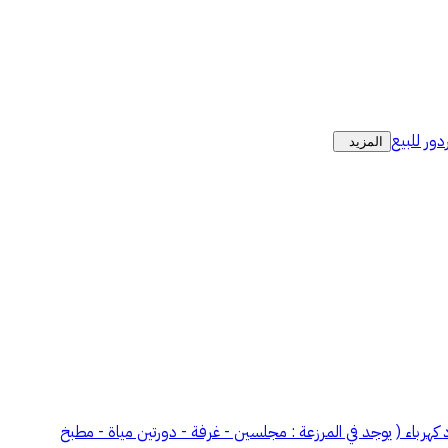
دور للبيع
المزيد
H7 مزرعة للايجار القصيم شمال المذنب المساحة : 1,705,595 م المزرعة ليست مسورة - يوجد رخصة برسيم- متوفر بير - * يتوفر 2 عداد كهرباء ( يوجد في المرزعة : مجلسين - غرفة - دورتين مياة - مطبخ