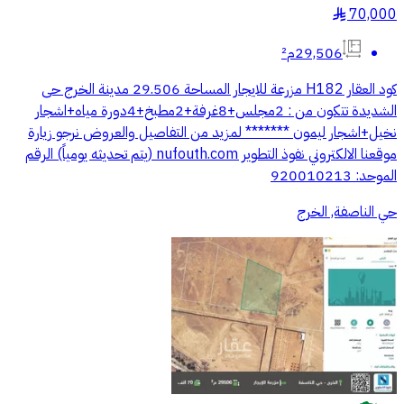
70,000
§
29,506م²
كود العقار H182 مزرعة للايجار المساحة 29.506 مدينة الخرج حى
الشديدة تتكون من : 2مجلس+8غرفة+2مطبخ+4دورة مياه+اشجار
نخيل+اشجار ليمون ******* لمزيد من التفاصيل والعروض نرجو زيارة
موقعنا الالكتروني نفوذ التطوير nufouth.com (يتم تحديثه يومياً) الرقم
الموحد: 920010213
حي الناصفة, الخرج