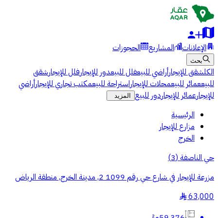
الإعلانات
المشاريع
الحجوزات
بحث
الكل
شقق للإيجار
أراضي للبيع
فلل للبيع
دور للإيجار
فلل للإيجار
شقق
للبيع
عمائر للبيع
محلات للإيجار
استراحة للبيع
مكتب تجاري للإيجار
أراضي
للإيجار
عمائر للإيجار
دور للبيع
المزيد
الرئيسية
مزارع للإيجار
الخرج
حي الناصفة
(
3
)
مزرعة للإيجار في شارع حي رقم 1099 2, مدينة الخرج, منطقة الرياض
63,000
§
59,376م²