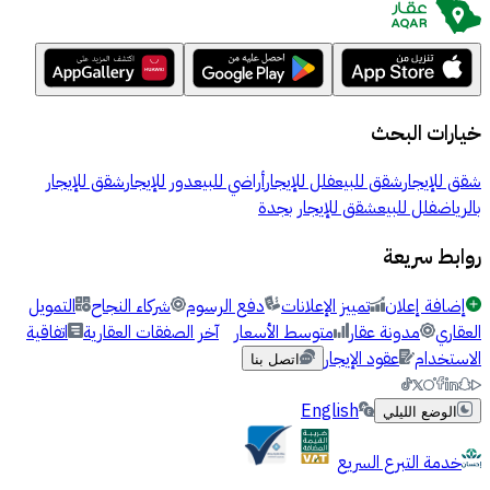
خيارات البحث
شقق للإيجار
شقق للبيع
فلل للإيجار
أراضي للبيع
دور للإيجار
شقق للإيجار
بالرياض
فلل للبيع
شقق للإيجار بجدة
روابط سريعة
إضافة إعلان
تمييز الإعلانات
دفع الرسوم
شركاء النجاح
التمويل
العقاري
مدونة عقار
متوسط الأسعار
آخر الصفقات العقارية
اتفاقية
الاستخدام
عقود الإيجار
اتصل بنا
English
الوضع الليلي
خدمة التبرع السريع