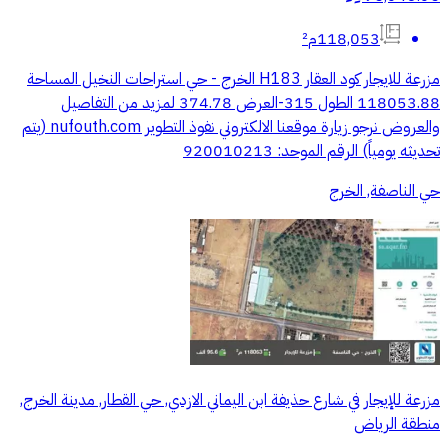
118,053م²
مزرعة للايجار كود العقار H183 الخرج - حي استراحات النخيل المساحة
118053.88 الطول 315-العرض 374.78 لمزيد من التفاصيل
والعروض نرجو زيارة موقعنا الالكتروني نفوذ التطوير nufouth.com (يتم
تحديثه يومياً) الرقم الموحد: 920010213
حي الناصفة, الخرج
مزرعة للإيجار في شارع حذيفة ابن اليماني الازدي, حي القطار, مدينة الخرج,
منطقة الرياض