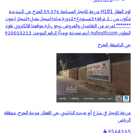
كود العقار H181 مزرعة للايجار المساحة 59.376 الخرج حى الشديدة
تتكون من : 1 غرفة+3مستودع+2دورة مياه+اشجار نخيل+اشجار ليمون
******* لمزيد من التفاصيل والعروض نرجو زيارة موقعنا الالكتروني نفوذ
التطوير nufouth.com (يتم تحديثه يومياً) الرقم الموحد: 920010213
حي الناصفة, الخرج
مزرعة للإيجار في شارع أبو عبيده النابلسي, حي القطار, مدينة الخرج, منطقة
الرياض
95,643.65
§