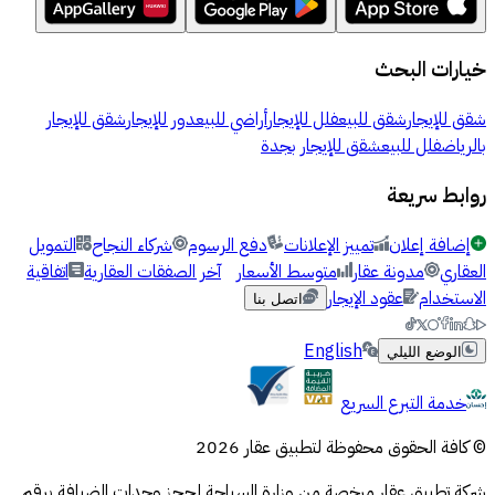
خيارات البحث
شقق للإيجار
شقق للبيع
فلل للإيجار
أراضي للبيع
دور للإيجار
شقق للإيجار
بالرياض
فلل للبيع
شقق للإيجار بجدة
روابط سريعة
إضافة إعلان
تمييز الإعلانات
دفع الرسوم
شركاء النجاح
التمويل
العقاري
مدونة عقار
متوسط الأسعار
آخر الصفقات العقارية
اتفاقية
الاستخدام
عقود الإيجار
اتصل بنا
English
الوضع الليلي
خدمة التبرع السريع
© كافة الحقوق محفوظة لتطبيق عقار 2026
شركة تطبيق عقار مرخصة من وزارة السياحة لحجز وحدات الضيافة برقم