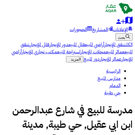
الإعلانات
المشاريع
الحجوزات
بحث
الكل
شقق للإيجار
أراضي للبيع
فلل للبيع
دور للإيجار
فلل للإيجار
شقق
للبيع
عمائر للبيع
محلات للإيجار
استراحة للبيع
مكتب تجاري للإيجار
أراضي
للإيجار
عمائر للإيجار
دور للبيع
المزيد
الرئيسية
مدارس للبيع
الدمام
حي طيبة
مدرسة للبيع في شارع عبدالرحمن
ابن ابي عقيل, حي طيبة, مدينة