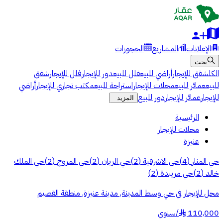
الإعلانات
المشاريع
الحجوزات
بحث
الكل
شقق للإيجار
أراضي للبيع
فلل للبيع
دور للإيجار
فلل للإيجار
شقق
للبيع
عمائر للبيع
محلات للإيجار
استراحة للبيع
مكتب تجاري للإيجار
أراضي
للإيجار
عمائر للإيجار
دور للبيع
المزيد
الرئيسية
محلات للإيجار
عنيزة
حي المنار
(
4
)
حي الاشرفية
(
2
)
حي الريان
(
2
)
حي المروج
(
2
)
حي الملك
خالد
(
2
)
حي مريبدة
(
2
)
محل للإيجار في حي وسط المدينة, مدينة عنيزة, منطقة القصيم
110,000
/
سنوي
§