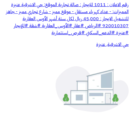
رقم الاعلان : 1011 للايجار : صالة تجارية الموقع: حي الاشرفية عنيزة
المميزات: - عداد كهرباء مستقل - موقع مميز - شارع تجاري مميز - جاهز
للتشغيل الايجار : 45,000 ريال لكل ستة أشهر ‏الأوس العقارية
حي الاشرفية, عنيزة