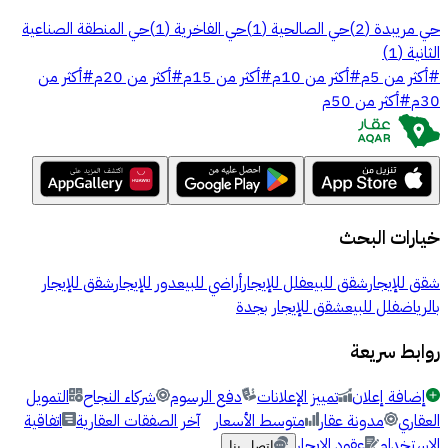
حي مريبدة
(
2
)
حي الصالحية
(
1
)
حي الفاخرية
(
1
)
حي المنطقة الصناعية
الثانية
(
1
)
#
أكثر من 5م
#
أكثر من 10م
#
أكثر من 15م
#
أكثر من 20م
#
أكثر من
30م
#
أكثر من 50م
خيارات البحث
شقق للإيجار
شقق للبيع
فلل للإيجار
أراضي للبيع
دور للإيجار
شقق للإيجار
بالرياض
فلل للبيع
شقق للإيجار بجدة
روابط سريعة
إضافة إعلان
تمييز الإعلانات
دفع الرسوم
شركاء النجاح
التمويل
العقاري
مدونة عقار
متوسط الأسعار
آخر الصفقات العقارية
اتفاقية
الاستخدام
عقود الإيجار
اتصل بنا