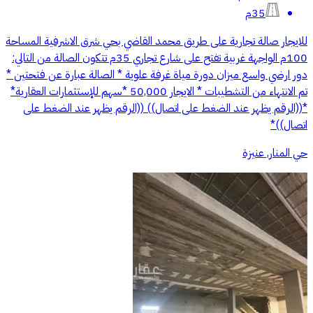
35م
للايجار صالة تجارية على طريق محمد القاضي بحي شرق الاشرفية المساحة
100م الواجهة غربية تفتح على شارع تجاري 35م تتكون الصالة من التالي:
دور ارضي واسع ميزان دورة مياة غرفة علوية * الصالة عبارة عن فتحتين *
تم الانتهاء من التشطيبات * الايجار 50,000 *سهم للإستثمارات العقارية*
*((الرقم يظهر عند الضغط على اتصال)) ‎((الرقم يظهر عند الضغط على
اتصال))*
حي المنار, عنيزة