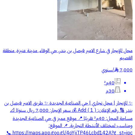
محل للإيجار في شارع الامير فيصل بن بندر, حي الوفاء, مدينة عنيزة, منطقة
القصيم
7,000
/
سنوي
§
40م²
30م
✨ للإيجار | محل تجاري | حي الصناعية الجديدة ✨ طريق الامير فيصل بن
بندر 🔢 رقم الإعلان: Add ( 1 ) 💰 سعر الإيجار: 7,000 ريال سنويًا 📐
مساحة المحل: 40م² تقريبًا 📍 موقع مميز في حي الصناعية الجديدة
ومناسب لمختلف الأنشطة التجارية. 📌 الموقع:
https://maps.app.goo.gl/4oYjjTP46Lcbd142A?g_st=ipc 📞