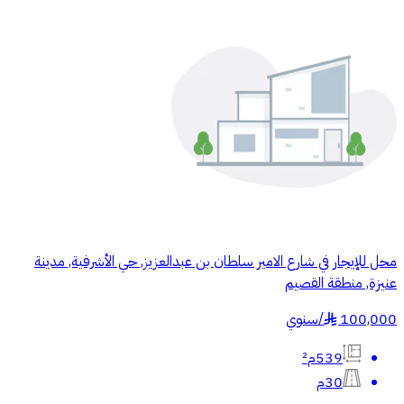
محل للإيجار في شارع الامير سلطان بن عبدالعزيز, حي الأشرفية, مدينة
عنيزة, منطقة القصيم
100,000
/
سنوي
§
539م²
30م