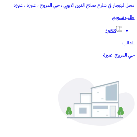
محل للإيجار في شارع صلاح الدين الايوبي ، حي المروج ، عنيزة ، عنيزة
طلب تسويق
58م²
اااعالب
حي المروج, عنيزة