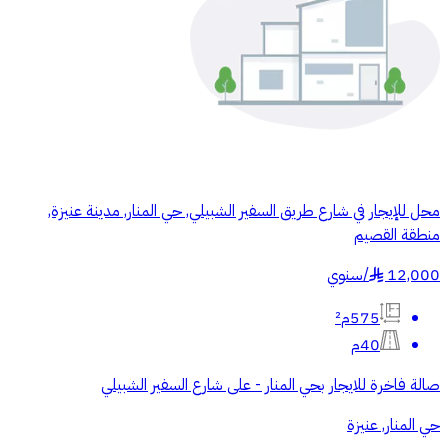
محل للإيجار في شارع طريق السفير الشبيلي, حي المنار, مدينة عنيزة,
منطقة القصيم
12,000
/
سنوي
§
575م²
40م
صالة فاخرة للايجار بحي المنار - على شارع السفير الشبيلي
حي المنار, عنيزة