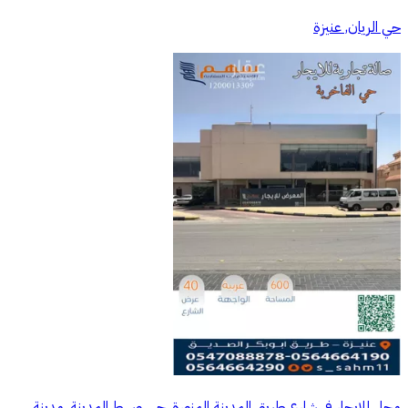
حي الريان, عنيزة
محل للإيجار في شارع طريق المدينة المنورة, حي وسط المدينة, مدينة