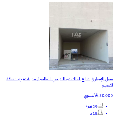
محل للإيجار في شارع الملك عبدالله, حي الصالحية, مدينة عنيزه, منطقة
القصيم
30,000
/
سنوي
§
629م²
15م