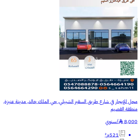
محل للإيجار في شارع طريق السفير الشبيلي, حي الملك خالد, مدينة عنيزة,
منطقة القصيم
8,000
/
سنوي
§
521م²