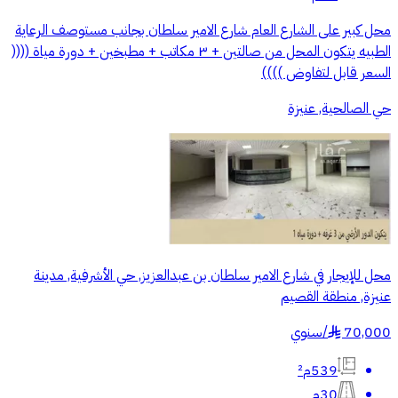
محل كبير على الشارع العام شارع الامير سلطان بجانب مستوصف الرعاية
الطبيه يتكون المحل من صالتين + ٣ مكاتب + مطبخين + دورة مياة ((((
السعر قابل لتفاوض ))))
حي الصالحية, عنيزة
محل للإيجار في شارع الامير سلطان بن عبدالعزيز, حي الأشرفية, مدينة
عنيزة, منطقة القصيم
70,000
/
سنوي
§
539م²
30م