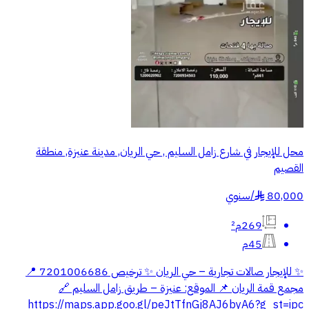
محل للإيجار في شارع زامل السليم , حي الريان, مدينة عنيزة, منطقة
القصيم
80,000
/
سنوي
§
269م²
45م
✨ للإيجار صالات تجارية – حي الريان ✨ ترخيص 7201006686 📍
مجمع قمة الريان 📌 الموقع: عنيزة – طريق زامل السليم 🔗
https://maps.app.goo.gl/peJtTfnGj8AJ6byA6?g_st=ipc