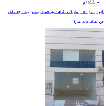
40م
للايجار محل 30م امام المحافظة عنيزة فتحه وحده يوجد غرفة خلف
حي الملك خالد, عنيزة