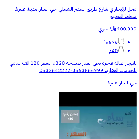
محل للإيجار في شارع طريق السفير الشبيلي, حي المنار, مدينة عنيزة,
منطقة القصيم
100,000
/
سنوي
§
576م²
40م
للايجار صاله فاخره بحي المنار بمساحة 320م السعر 120 الف سامي
للخدمات العقاريه 0563866999-‭0533642222
حي المنار, عنيزة