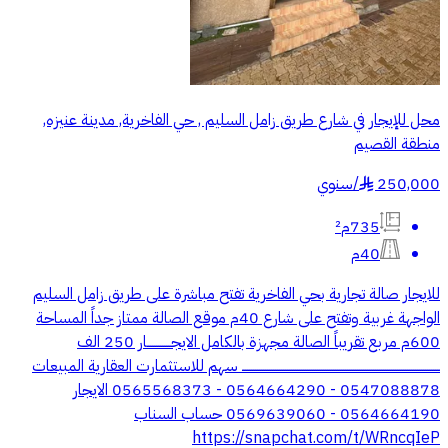
محل للإيجار في شارع طريق زامل السليم , حي الفاخرية, مدينة عنيزه,
منطقة القصيم
250,000
/
سنوي
§
735م²
40م
للايجار صالة تجارية بحي الفاخرية تفتح مباشرة على طريق زامل السليم
الواجهة غربية وتفتح على شارع 40م موقع الصالة ممتاز جداً المساحة
600م مربع تقريباً الصالة مجهزة بالكامل الايجــــــــــــار 250 الف
ـــــــــــــــــــــــــــــــــــــــــــــــــــــــــــــــــــــــــــــــــــــــــــــــــــ سهم للاستثمارت العقارية المبيعات
0547088878 - 0564664290 - 0565568373 الايجار
0564664190 - 0569639060 حساب السناب
https://snapchat.com/t/WRncqIeP