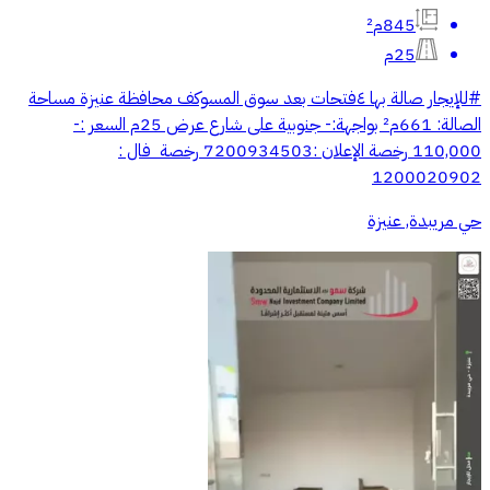
845م²
25م
#للإيجار صالة بها ٤فتحات بعد سوق المسوكف محافظة عنيزة مساحة
الصالة: 661م² بواجهة:- جنوبية على شارع عرض 25م السعر :-
110,000 رخصة الإعلان :7200934503 رخصة فال :
1200020902
حي مريبدة, عنيزة