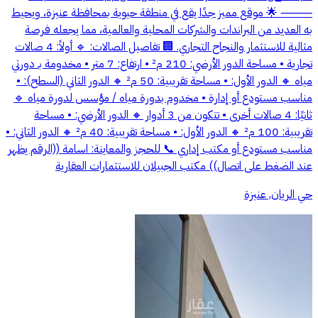
⸻ 🌟 موقع مميز جدًا يقع في منطقة حيوية بمحافظة عنيزة، ويحيط
به العديد من البراندات والشركات المحلية والعالمية، مما يجعله فرصة
مثالية للاستثمار والنجاح التجاري. 🏢 تفاصيل الصالات: 🔹 أولاً: 4 صالات
تجارية • مساحة الدور الأرضي: 210 م² • ارتفاع: 7 متر • مخدومة بـ دورتي
مياه 🔸 الدور الأول: • مساحة تقريبية: 50 م² 🔸 الدور الثاني (السطح): •
مناسب مستودع أو إدارة • مخدوم بدورة مياه / مؤسس لدورة مياه 🔹
ثانيًا: 4 صالات أخرى • تتكون من 3 أدوار 🔸 الدور الأرضي: • مساحة
تقريبية: 100 م² 🔸 الدور الأول: • مساحة تقريبية: 40 م² 🔸 الدور الثاني: •
مناسب مستودع أو مكتب إداري 📞 للحجز والمعاينة: اسامة ((الرقم يظهر
عند الضغط على اتصال)) مكتب الجبيلان للاستثمارات العقارية
حي الريان, عنيزة