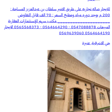
للايجار صاله تجاريه على طريق الامير سلطان بن عبدالعزيز المساحة :
200 م يوجد دوره مياه ومطبخ السعر : 70 الف قابل التفاوض
_____________________ مكتب سهم للإستثمارات العقارية
المبيعات 0547088878 - 0564664290 - 0565568373 الايجار
0564664190 0569639060
حي الاشرفية, عنيزة