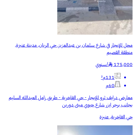
محل للإيجار في شارع سلمان بن عبدالعزيز, حي الريان, مدينة عنيزة,
منطقة القصيم
175,000
/
سنوي
§
131م²
60م
معارض درايف ثرو للإيجار - حي الفاخرية - طريق زامل العبدالله السليم
بجانب برجر ايزر شارع حيوي مبنى دورين
حي الفاخرية, عنيزة