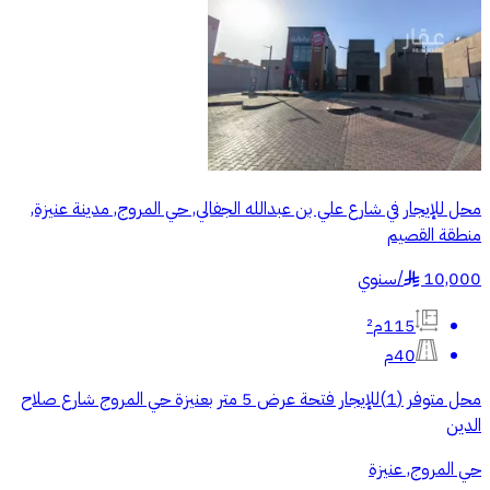
محل للإيجار في شارع علي بن عبدالله الجفالي, حي المروج, مدينة عنيزة,
منطقة القصيم
10,000
/
سنوي
§
115م²
40م
محل متوفر (1)للإيجار فتحة عرض 5 متر بعنيزة حي المروج شارع صلاح
الدين
حي المروج, عنيزة