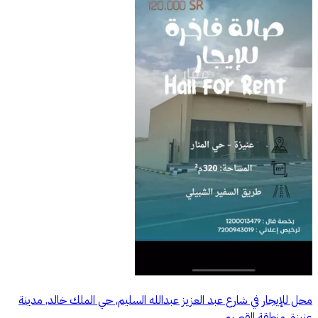
محل للإيجار في شارع عبد العزيز عبدالله السليم, حي الملك خالد, مدينة
عنيزة, منطقة القصيم