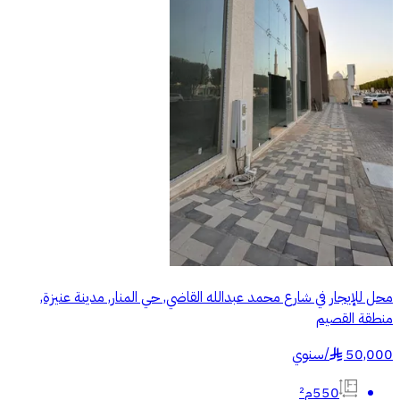
محل للإيجار في شارع محمد عبدالله القاضي, حي المنار, مدينة عنيزة,
منطقة القصيم
50,000
/
سنوي
§
550م²