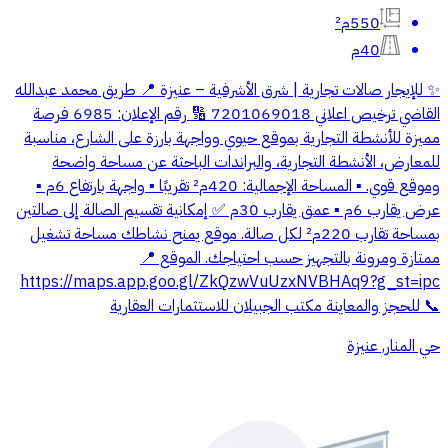
550م²
40م
✨ للإيجار صالات تجارية | شرق الأشرفية – عنيزة 📍 طريق محمد عبدالله
القاضي ترخيص اعلاني 7201069018 🔢 رقم الإعلان: 6985 فرصة
مميزة للأنشطة التجارية بموقع حيوي وواجهة بارزة على الشارع، مناسبة
للمعارض، الأنشطة التجارية، والبراندات الباحثة عن مساحة واضحة
وموقع قوي. ▪️ المساحة الإجمالية: 420م² تقريبًا ▪️ واجهة بارتفاع 6م ▪️
عرض يقارب 6م ▪️ عمق يقارب 30م ✅ إمكانية تقسيم الصالة إلى صالتين
بمساحة تقارب 220م² لكل صالة. موقع يمنح نشاطك مساحة تشغيل
ممتازة ومرونة بالتجهيز حسب احتياجك. الموقع 📍
https://maps.app.goo.gl/ZkQzwVuUzxNVBHAq9?g_st=ipc
📞 للحجز والمعاينة مكتب الجبيلان للاستثمارات العقارية
حي المنار, عنيزة