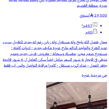
عنيزة, منطقة القصيم
19,500
/
سنوي
§
457م²
40م
محل بفضل الله ناجح وله مستقبل وله زباين رغم انه جديد للتقبيل بسبب
عدم التفرغ والتواجد الدائم خارج عنيزة مكيف جديد - ادوات كامله -
مستودع صغير مجهز بمفسلة وسخانة - مفروش فرش جديد ومميز
متبقي في الايجار 6 شهور السعر شامل ايضاً سكن العامل ل 6 شهور قادمة
جاهز للعمل - عداد كهرب مستقل - كاميرا مراقبة التواصل واتس اب فقط
حي مريبدة, عنيزة