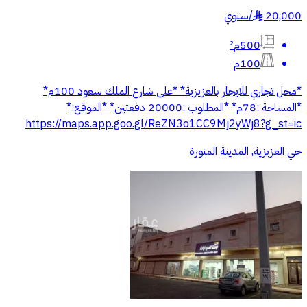
20,000
/
سنوي
§
500م²
100م
*محل تجاري للايجار بالعزيزية* *على شارع الملك سعود 100م*
*المساحة :78م* *المطلوب :20000 دفعتين* *الموقع:*
https://maps.app.goo.gl/ReZN3o1CC9Mj2yWj8?g_st=ic
حي العزيزية, المدينة المنورة