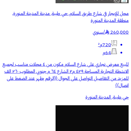
محل للإيجار في شارع طريق السلام, حي طيبة, مدينة المدينة المنورة,
منطقة المدينة المنورة
260,000
/
سنوي
§
720م²
64م
للبيع معرض تجاري على شارع السلام مكون من ٤ محلات مناسب لجميع
الانشطة التجارية المساحة ٤٢٩ م٢ الشارع ٦٤ م جنوبي المطلوب ٢٦٠ الف
للمزيد من التفاصيل التواصل على الجوال ((الرقم يظهر عند الضغط على
اتصال))
حي طيبة, المدينة المنورة