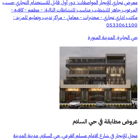
معرض تجاري للإيجار المواصفات: دور أول قابل للاستخدام التجاري حسب
المرغوب جاهز للتشطيب مناسب للنشاطات التالية: - مطعم - كافيه -
مكتب اداري تجاري - مختبرات - معامل - مراكز تديب وتعليم للمزيد :
0533061100
حي الجابرة, المدينة المنورة
عروض مطابقة في
حي السلام
محل للإيجار في شارع الامام مسلم الفرعي, حي السلام, مدينة المدينة