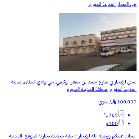
حي المطار, المدينة المنورة
محل للإيجار في شارع احمد بن جعفر الوكيعي, حي وادي البطان, مدينة
المدينة المنورة, منطقة المدينة المنورة
100,000
/
سنوي
§
769م²
100م
السلام عليكم ورحمة الله للإيجار – ثلاثة محلات تجارية الموقع: المدينة