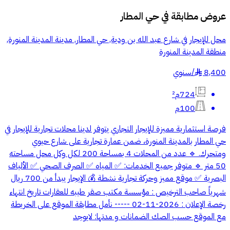
عروض مطابقة في
حي المطار
محل للإيجار في شارع عبد الله بن ودية, حي المطار, مدينة المدينة المنورة,
منطقة المدينة المنورة
8,400
/
سنوي
§
724م²
100م
فرصة استثمارية مميزة للإيجار التجاري يتوفر لدينا محلات تجارية للإيجار في
حي المطار بالمدينة المنورة، ضمن عمارة تجارية على شارع حيوي
ومتحرك. 🔹 عدد من المحلات 4 بمساحة 200 لكل وكل محل مساحته
50 متر 🔹 متوفر جميع الخدمات: ✅ المياه ✅ الصرف الصحي ✅ الألياف
البصرية ✅ موقع مميز وحركة تجارية نشطة 💰 الإيجار يبدأ من 700 ريال
شهرياً صاحب الترخيص : مؤسسة مكتب صقر طيبه للعقارات تاريخ انتهاء
رخصة الإعلان : 2026-11-02 ----- نأمل مطابقة الموقع على الخريطة
مع الموقع حسب الصك الضمانات و مدتها: لايوجد