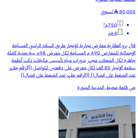
80,000
/
سنوي
§
750م²
64م
فال برو العقارية معارض تجارية للإيجار طريق السلام الرئسي المساحة
الإجمالية للمعارض 490 م المساحة لكل معرض 98م بنية تحتية كاملة
جاهزة لكل المحلات مجهز بدورات مياه تأسيس مكيفات دكت أنظمة
سلامة الإيجار 80 الف لكل معرض على دفعتين للتواصل ((الرقم يظهر
عند الضغط على اتصال)) ((الرقم يظهر عند الضغط على اتصال))
حي قلعة مخيط, المدينة المنورة