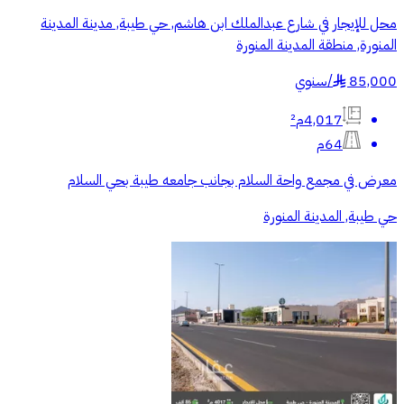
محل للإيجار في شارع عبدالملك ابن هاشم, حي طيبة, مدينة المدينة
المنورة, منطقة المدينة المنورة
85,000
/
سنوي
§
4,017م²
64م
معرض في مجمع واحة السلام بجانب جامعه طيبة بحي السلام
حي طيبة, المدينة المنورة