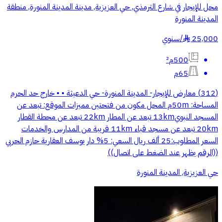
محل للإيجار في شارع الترمذي, حي العزيزية, مدينة المدينة المنورة, منطقة
المدينة المنورة
25,000
/
سنوي
§
500م²
65م
(312) معارض للإيجار- المدينة المنورة- حي الدعيثة • • خارج حد الحرم
المساحة: 50mم المحل مكون من فتحتين مميزات الموقع: تبعد عن
المسجد النبوي13km تبعد عن المطار 22km تبعد عن محطة القطار
20km تبعد عن مسجد قباء 11km قريبة من المدارس والخدمات
السعر المطلوب:25 ألف ريال السعي: 5% دار يوسف العقارية حازم الحربي
((الرقم يظهر عند الضغط على اتصال))
حي العزيزية, المدينة المنورة