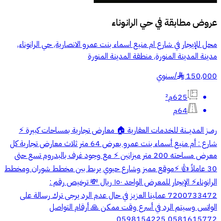
عروض مطابقة في
حي الرانوناء
محل للإيجار في شارع ام منيع اسماء بنت عمرو الانصارية, حي الرانوناء,
مدينة المدينة المنورة, منطقة المدينة المنورة
150,000
/
سنوي
§
625م²
64م
رمــز المديـــنة للخدمات العقارية 🏠 معارض تجارية بمساحات كبيرة ⚡️
شارع : أم منيع أسماء بنت عمرو بعرض 64 متر ثلاث معارض تجارية كل
معرض مساحته 200 متر ميزانين ⚡️ مع وجود غرف بالبدروم تسع حتى
30 عاملاً 👍 ⚡️موقع مميز وشارع حيوي يربط بين مخطط شوران ومخطط
الرانوناء⚡️ الإيجار للمعرض الواحد ١٥٠ ريال 💸 ترخيص رقم :
7200733472 عملينا العزيز في حال عدم الرد يرجى ترك رسالة على
الواتس وسيتم الرد في أسرع وقت ممكن 🙏 أرقام التواصل
0581615772 0598154225