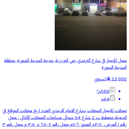
محل للإيجار في شارع الترمذي, حي العزيزية, مدينة المدينة المنورة, منطقة
المدينة المنورة
12,000
/
سنوي
§
500م²
64م
محلات للايجار المحلات بشارع الامام الارمذي العدد اربع محلات الموقع في
الدعيثه مخطط ت 1 شارع 64 شمالي مساحات المحلات كالتالي : محل
رقم ١ العرض. ٣.٧٠م العمق ٧.٦٠م محل رقم ٢ ٦.٥٠ م ٣.٥٠ م محل رقم ٣