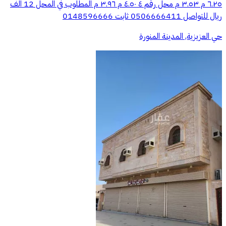
٦.٢٥ م ٣.٥٣ م محل رقم ٤ ٤.٥٠ م ٣.٩٦ م المطلوب في المحل 12 الف
ريال للتواصل 0506666411 ثابت 0148596666
حي العزيزية, المدينة المنورة