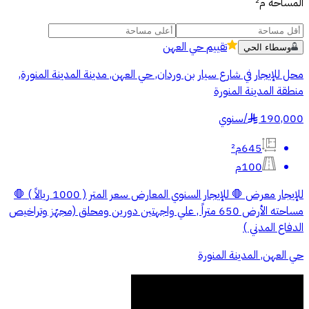
المساحة
م²
تقييم
حي العهن
وسطاء الحي
محل للإيجار في شارع سيار بن وردان, حي العهن, مدينة المدينة المنورة,
منطقة المدينة المنورة
190,000
/
سنوي
§
645م²
100م
للإيجار معرض 🛑 للإيجار السنوي المعارض سعر المتر ( 1000 ريالاً ) 🛑
مساحته الأرض 650 متراً , علي واجهتين دورين ومحلق (مجهّز وتراخيص
الدفاع المدني )
حي العهن, المدينة المنورة