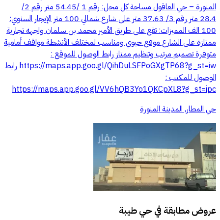
المنورة – حي العاقول مساحة كل محل: رقم 1 /54.45 متر رقم 2/
28.4 متر رقم 3/ 37.63 متر على شارع شمالي 100 متر الإيجار السنوي:
100 الف المميزات: تقع على طريق الأمير محمد بن سلمان واجهه تجارية
ممتازة على الشارع موقع حيوي ومناسب لمختلف الأنشطة مواقف أمامية
متوفرة تصميم مرتب وتنظيم ممتاز رابط الوصول للموقع :
https://maps.app.goo.gl/QihDuLSFPoGXgTP68?g_st=iw رابط
الوصول للمكتب :
https://maps.app.goo.gl/VV6hQB3Yo1QKCpXL8?g_st=ipc
حي المطار, المدينة المنورة
عروض مطابقة في
حي طيبة