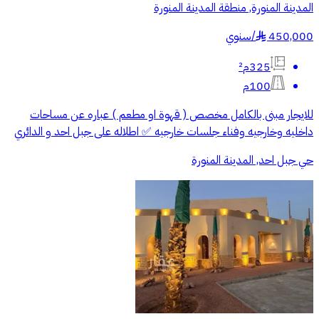
المدينة المنورة, منطقة المدينة المنورة
450,000
/
سنوي
§
325م²
100م
للايجار مبنى بالكامل مخصص ( قهوة او مطعم ) عباره عن مساحات
داخليه وخارجيه وفناء جلسات خارجيه ✅ اطلاله على جبل احد و الدائري
حي جبل احد, المدينة المنورة