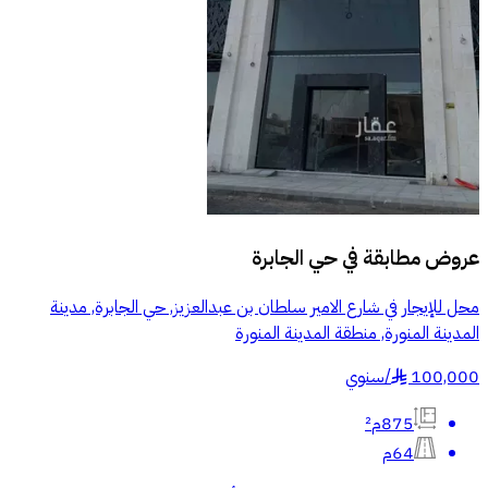
عروض مطابقة في
حي الجابرة
محل للإيجار في شارع الامير سلطان بن عبدالعزيز, حي الجابرة, مدينة
المدينة المنورة, منطقة المدينة المنورة
100,000
/
سنوي
§
875م²
64م