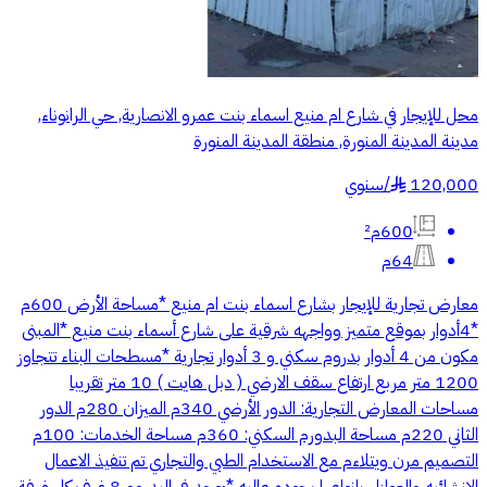
محل للإيجار في شارع ام منيع اسماء بنت عمرو الانصارية, حي الرانوناء,
مدينة المدينة المنورة, منطقة المدينة المنورة
120,000
/
سنوي
§
600م²
64م
معارض تجارية للإيجار بشارع اسماء بنت ام منيع *مساحة الأرض 600م
*4أدوار بموقع متميز وواجهه شرقية على شارع أسماء بنت منيع *المبنى
مكون من 4 أدوار بدروم سكني و 3 أدوار تجارية *مسطحات البناء تتجاوز
1200 متر مربع ارتفاع سقف الارضي ( دبل هايت ) 10 متر تقريبا
مساحات المعارض التجارية: الدور الأرضي 340م الميزان 280م الدور
الثاني 220م مساحة البدورم السكني: 360م مساحة الخدمات: 100م
التصميم مرن ويتلاءم مع الاستخدام الطبي والتجاري تم تنفيذ الاعمال
الانشائيه والعوازل بانواعها بجوده عاليه *يوجد في البدروم 8 غرف كل غرفة