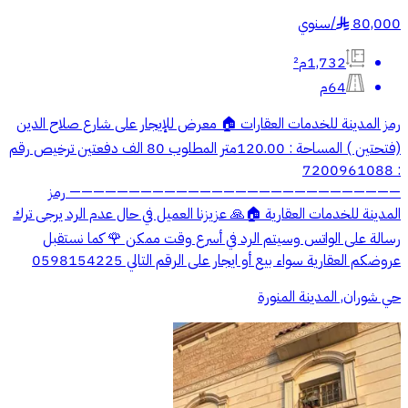
80,000
/
سنوي
§
1,732م²
64م
رمز المدينة للخدمات العقارات 🏠 معرض للإيجار على شارع صلاح الدين
(فتحتين ) المساحة : 120.00متر المطلوب 80 الف دفعتين ترخيص رقم
: 7200961088
———————————————————————————— رمز
المدينة للخدمات العقارية 🏠🙏 عزيزنا العميل في حال عدم الرد يرجى ترك
رسالة على الواتس وسيتم الرد في أسرع وقت ممكن 🌹 كما نستقبل
عروضكم العقارية سواء بيع أو ايجار على الرقم التالي 0598154225
حي شوران, المدينة المنورة