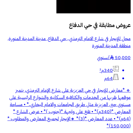
عروض مطابقة في
حي الدفاع
محل للإيجار في شارع الامام الترمذي., حي الدفاع, مدينة المدينة المنورة,
منطقة المدينة المنورة
50,000
/
سنوي
§
340م²
64م
🔹 *معارض للإيجار في حي العزيزية على شارع الإمام الترمذي، يتميز
موقعها بقربها من الخدمات والكثافيه السكانيه والشوارع الرئيسية على
مستوى حيى العزيزية مثل طريق الجامعات والامام البخاري..* • مساحة
المعارض *(340م)* • تقع على واجهة *(جنوب )* • عرض الشارع *
(64م)* • ⁠عدد المعارض *(3)* 🔸الإيجار لجميع المعارض والمطلوب *
(150,000)*