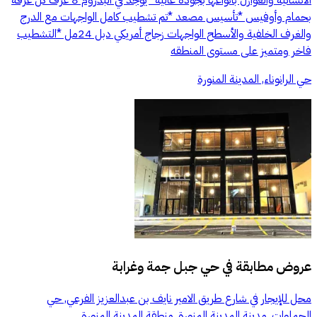
بحمام وأوفيس *تأسيس مصعد *تم تشطيب كامل الواجهات مع الدرج
والغرف الخلفية والأسطح الواجهات زجاج أمريكي دبل 24مل *التشطيب
فاخر ومتميز على مستوى المنطقه
حي الرانوناء, المدينة المنورة
عروض مطابقة في
حي جبل جمة وغرابة
محل للإيجار في شارع طريق الامير نايف بن عبدالعزيز الفرعي, حي
الجماوات, مدينة المدينة المنورة, منطقة المدينة المنورة