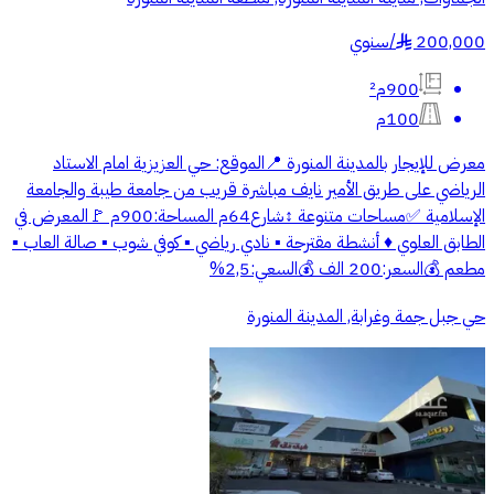
200,000
/
سنوي
§
900م²
100م
معرض للإيجار بالمدينة المنورة 📍الموقع: حي العزيزية امام الاستاد
الرياضي على طريق الأمير نايف مباشرة قريب من جامعة طيبة والجامعة
الإسلامية ✅مساحات متنوعة ↕️شارع64م المساحة:900م 🚩المعرض في
الطابق العلوي ♦️ أنشطة مقترحة ▪️ نادي رياضي ▪️ كوفي شوب ▪️ صالة العاب ▪️
مطعم 💰السعر:200 الف 💰السعي:2,5%
حي جبل جمة وغرابة, المدينة المنورة