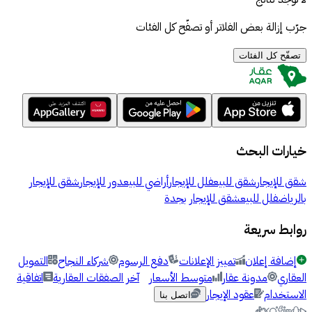
جرّب إزالة بعض الفلاتر أو تصفّح كل الفئات
تصفّح كل الفئات
خيارات البحث
شقق للإيجار
شقق للبيع
فلل للإيجار
أراضي للبيع
دور للإيجار
شقق للإيجار
بالرياض
فلل للبيع
شقق للإيجار بجدة
روابط سريعة
إضافة إعلان
تمييز الإعلانات
دفع الرسوم
شركاء النجاح
التمويل
العقاري
مدونة عقار
متوسط الأسعار
آخر الصفقات العقارية
اتفاقية
الاستخدام
عقود الإيجار
اتصل بنا