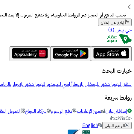
تجنب الدفع أو الحجز عبر الروابط الخارجية، ولا تدفع العربون إلا بعد الت
إبلاغ عن إعلان
حي بيش
(
1
)
خيارات البحث
شقق للإيجار
شقق للبيع
فلل للإيجار
أراضي للبيع
دور للإيجار
شقق للإيجار بالرياض
روابط سريعة
إضافة إعلان
تمييز الإعلانات
دفع الرسوم
شركاء النجاح
التمويل العق
English
الوضع الليلي