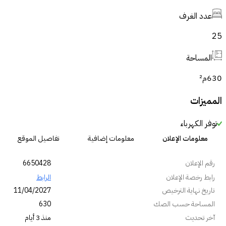
عدد الغرف
25
المساحة
630
م²
المميزات
توفر الكهرباء
معلومات الإعلان
معلومات إضافية
تفاصيل الموقع
رقم الإعلان
6650428
رابط رخصة الإعلان
الرابط
تاريخ نهاية الترخيص
11/04/2027
المساحة حسب الصك
630
آخر تحديث
منذ 3 أيام