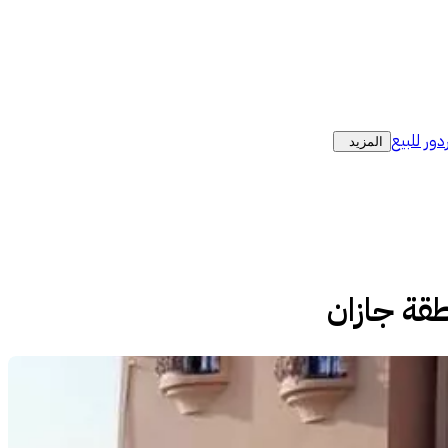
دور للبيع
المزيد
قة جازان