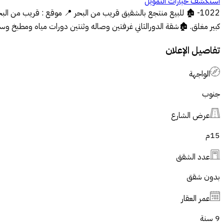
استكشف خيارات التمويل
690000 ريال 💰 📞 **للتواصل ومعرفة المزيد من التفاصيل 🏚️REAL HOME اتصل بـ سعيد الحبيني ( مع المالك) الرقم 📞: 0530393029 📜 رخصة رقم : 1200030610 ⏭️⏭️⏭️⏭️⏭️⏭️⏭️
تفاصيل الإعلان
الواجهة
جنوب
عرض الشارع
15
م
عدد الشقق
بدون شقق
عمر العقار
9 سنة