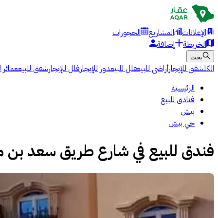
الإعلانات
المشاريع
الحجوزات
الخريطة
إضافة
بحث
الكل
شقق للإيجار
أراضي للبيع
فلل للبيع
دور للإيجار
فلل للإيجار
شقق للبيع
عمائر ل
الرئيسية
فنادق للبيع
بيش
حي بيش
فندق للبيع في شارع طريق سعد بن م