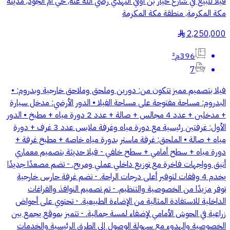
فيلا للبيع في شارع خيار بن أوفي النهدي رضي الله عنه, حي أم الجود, مدينة
مكة المكرمة, منطقة مكة المكرمة
2,250,000
§
396م²
7
فيلا بتصميم مميز تتكون من: دورين وملحق وملاحق خارجية وبدروم: •
البدروم: مساحة مفتوحة على مساحة الفيلا • الدور الأرضي: مدخل سيارة
+ مدخلين + عدد 4 مجالس + صالة + عدد 2 دورة مياه + مطبخ • الدور
الأول: غرفتين رئيسية مع دورة مياه وغرفة ملابس عدد 3 غرف + دورة
مياه + صالة • الملحق: غرفة ماستر بدورة مياه خاصه + مطبخ غرفة +
دورة مياه + سطح أمامي + سطح خلفي - فيلا حديثة بتصميم معماري
أنيق وواجهات فاخرة مع توزيع داخلي عملي ومريح. - تضم مصعدًا جديدًا
يخدم 4 وقفات لتوفير أعلى درجات الراحة. - تضم غرفة حارس خارجية
توفر مزيدًا من الخصوصية والتنظيم. - تم تصميم النوافذ والفراغات
الداخلية للاستفادة المثالية من الإضاءة الطبيعية. - تحتوي على أحواض
زراعية في الحوش الأمامي لإضفاء لمسة جمالية. - تتميز بموقع يجمع بين
الخصوصية والهدوء مع سهولة الوصول إلى الطرق الرئيسية والخدمات