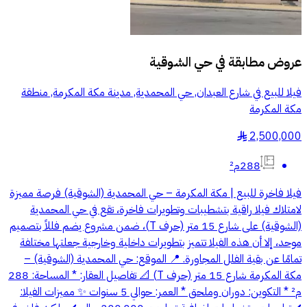
عروض مطابقة في
حي الشوقية
فيلا للبيع في شارع العبدان, حي المحمدية, مدينة مكة المكرمة, منطقة
مكة المكرمة
2,500,000
§
288م²
فيلا فاخرة للبيع | مكة المكرمة – حي المحمدية (الشوقية) فرصة مميزة
لامتلاك فيلا راقية بتشطيبات وتطويرات فاخرة، تقع في حي المحمدية
(الشوقية) على شارع 15 متر (حرف T)، ضمن مشروع يضم فللاً بتصميم
موحد، إلا أن هذه الفيلا تتميز بتطويرات داخلية وخارجية جعلتها مختلفة
تمامًا عن بقية الفلل المجاورة. 📍 الموقع: حي المحمدية (الشوقية) –
مكة المكرمة شارع 15 متر (حرف T) 📐 تفاصيل العقار: * المساحة: 288
م² * التكوين: دوران وملحق * العمر: حوالي 5 سنوات ✨ مميزات الفيلا: