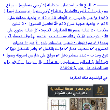
⸻ 📍 للبيع فلتين استثماريه متكامله (4 أراضي متجاورة) – موقع
مميز فرصة 👇 فلتين قائمة على 4 قطع أراضي متجاورة بمساحة إجمالية
1680 م² على واجهتين: 🔹 الأبعاد: 40 × 42 🔹 واجهة شمالية شارع
25م 🔹 واجهة جنوبية شارع 20م 🏖️ تفاصيل المشروع: ▪️ 2 فلتين
متكاملة • 2 شاليه صغير 🏡 الشاليهات الكبيرة: ▪️ كل شاليه يحتوي على
فلتين دوبلكس👍 ▪️ كل فلة بمصعد خاص ▪️ تصميم (غرفة + حمام لكل
وحدة) 🎉 ميزة قوية : ▪️ قاعتين مناسبات بالدور الأرضي ✨ مميزات
المشروع: ✔️ تشطيب ممتاز ✔️ مؤثث بالكامل ✔️ جاهز للتشغيل فورًا ✔️
تنوع وحدات = تعدد مصادر دخل ✔️ موقع على شارعين (سهولة وصول +
قيمة أعلى) المطلوب : 4 مليون و 400 ألف ريال للتواصل : ((الرقم يظهر
عند الضغط على اتصال))28094
حي الراشدية, مكة المكرمة