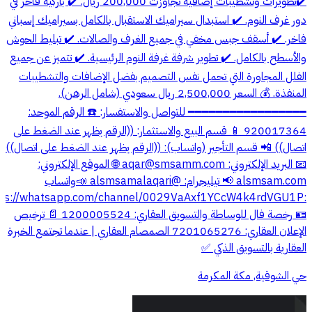
✔️تطويرات وتشطيبات إضافية تجاوزت 200,000 ريال. ✔️ باركيه فاخر في
دور غرف النوم. ✔️ استبدال سيراميك الاستقبال بالكامل بسيراميك إسباني
فاخر. ✔️ أسقف جبس مخفي في جميع الغرف والصالات. ✔️ تبليط الحوش
والأسطح بالكامل. ✔️ تطوير شرفة غرفة النوم الرئيسية. ✔️ تتميز عن جميع
الفلل المجاورة التي تحمل نفس التصميم بفضل الإضافات والتشطيبات
المنفذة. 💰 السعر 2,500,000 ريال سعودي (شامل الرهن).
━━━━━━━━━━━━━━━━━ للتواصل والاستفسار: ☎️ الرقم الموحد:
920017364 📱 قسم البيع والاستثمار: ((الرقم يظهر عند الضغط على
اتصال)) 📲 قسم التأجير (واتساب): ((الرقم يظهر عند الضغط على اتصال))
📧 البريد الإلكتروني:
aqar@smsamm.com
🌐 الموقع الإلكتروني:
alsmsam.com 📢 تيليجرام: @alsmsamalaqari 📣واتساب
ttps://whatsapp.com/channel/0029VaAxf1YCcW4k4rdVGU1P
🪪 رخصة فال للوساطة والتسويق العقاري: 1200005524 📄 ترخيص
الإعلان العقاري: 7201065276 الصمصام العقاري | عندما تجتمع الخبرة
العقارية بالتسويق الذكي ✅
حي الشوقية, مكة المكرمة