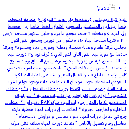
258م²
للبيع فيلا دوبليكس في مخطط ولي العهد ٦ الموقع في مقدمة المخطط
يفصل بينها بين المستشفى السعودي الالماني الخط الفاصل بين مخطط
ولي العهد ٥ ومخطط ٦ خلف مجمع ذا يارد و خليل سكوير مساحة الارض
٢٦٠ م تقريبا مساحة البناء ٤٤٠ م تتكون من دورين وملحق الدور الاول
مجلس غرفة طعام وصالة معيشة ومطبخ ودورتين مياة ومستودع وغرفة
خادمة مع دورة مياة الدور الثاني الدور الثاني ٤ غرف نوم و٣ دورات مياة
وصالة الملحق غرفتين ودورة مياة وسيرفس مع السطح يوجد مسبح
والمصعد مؤسس مواصفات المبني * بناء شخصي تحت اشراف هندسي
كامل وتوجد مقاطع فيديو لاعمال الحفر والبناء على اشتراطات الكود
السعودي استخدام اجود المواد في البناء والتمديدات بوجود فواتير الشراء
اسلاك الفنار وتمديدات السباكة خليجي مواصفات التشطيب * مواصفات
التشطيب * الواجهات رخام ايطالي مع تكسيات معدنية * السيراميك
المستخدم لكامل المنزل ودورات المياة ماركة RAK نخب اول * الدهانات
الداخلية والخارجية الجزيرة * الخلاطات في دورات المياة مخفية ماركة
جروهي لكامل دورات المياة سواء مغاسل او مراوش الاستحمام *
مغاسل رخام تفصيل بالكامل * مقاعد دورات المياة معلقة دفن ماركة