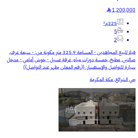
1,200,000
§
325م²
5
2
فيلا للبيع المجاهدين - المساحة 325.9 متر مكونة من: - سبعة غرف,
صالتين, مطبخ, خمسة دورات مياه, غرفة غسيل - حوش أمامي - مدخل
سيارة للتواصل والإستفسار: ((رقم المعلن يظهر عند التواصل))
حي الشرائع, مكة المكرمة