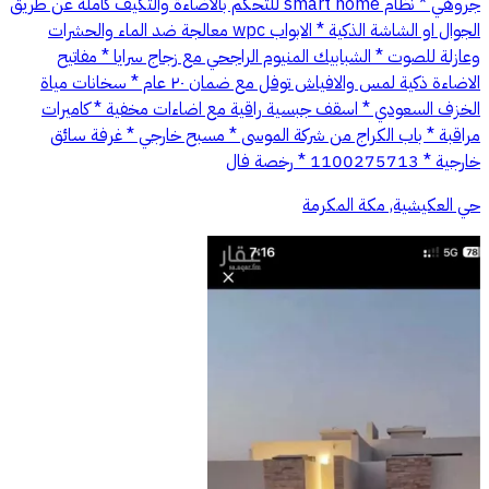
جروهي * نظام smart home للتحكم بالاضاءة والتكيف كاملة عن طريق
الجوال او الشاشة الذكية * الابواب wpc معالجة ضد الماء والحشرات
وعازلة للصوت * الشبابيك المنيوم الراجحي مع زجاج سرايا * مفاتيح
الاضاءة ذكية لمس والافياش توفل مع ضمان ٢٠ عام * سخانات مياة
الخزف السعودي * اسقف جبسية راقية مع اضاءات مخفية * كاميرات
مراقبة * باب الكراج من شركة الموسى * مسبح خارجي * غرفة سائق
خارجية * 1100275713 * رخصة فال
حي العكيشية, مكة المكرمة