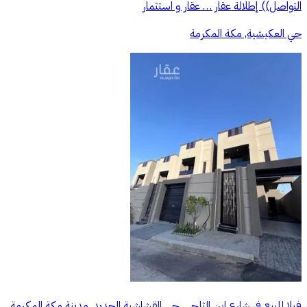
التواصل)) إطلالة عقار … عقار و استثمار
حي العكيشية, مكة المكرمة
فيلا للبيع في شارع ابن الثلجي, حي القشاشية الجديد, مدينة مكة المكرمة,