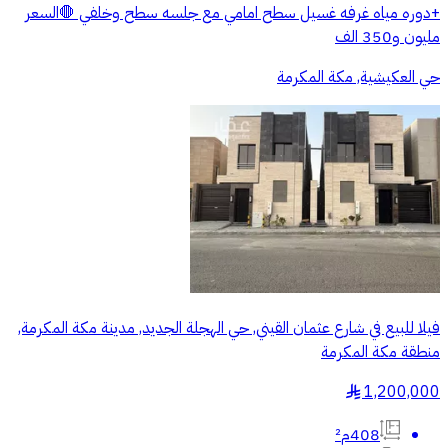
+دوره مياه غرفه غسيل سطح امامي مع جلسه سطح وخلفي 🛑السعر
مليون و350 الف
حي العكيشية, مكة المكرمة
فيلا للبيع في شارع عثمان القيني, حي الهجلة الجديد, مدينة مكة المكرمة,
منطقة مكة المكرمة
1,200,000
§
408م²