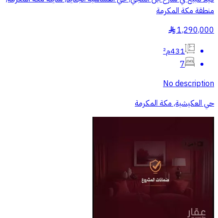
منطقة مكة المكرمة
1,290,000
§
431م²
7
No description
حي العكيشية, مكة المكرمة