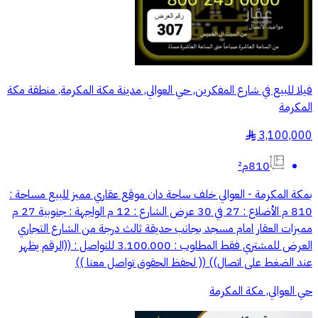
فيلا للبيع في شارع المفكرين, حي العوالي, مدينة مكة المكرمة, منطقة مكة
المكرمة
3,100,000
§
810م²
بمكة المكرمة - العوالي خلف ساحة دان موقع عقاري مميز للبيع مساحة :
810 م الأضلاع : 27 في 30 عرض الشارع : 12 م الواجهة : جنوبية 27 م
مميزات العقار امام مسجد بجانب حديقة ثالث درجة من الشارع التجاري
العرض للمشتري فقط المطلوب : 3.100.000 للتواصل : ((الرقم يظهر
عند الضغط على اتصال)) (( لحفظ الحقوق تواصل معنا ))
حي العوالي, مكة المكرمة