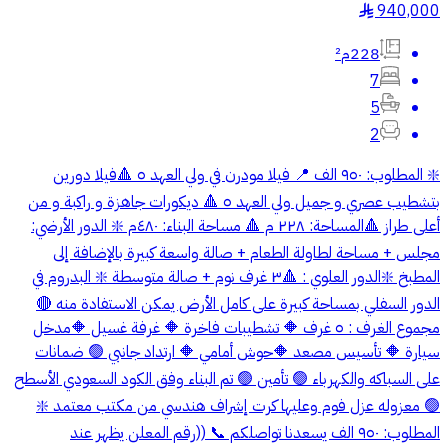
940,000
§
228م²
7
5
2
❇️ المطلوب: ٩٥٠ الف 📍 فيلا مودرن في ولي العهد ٥ 🔺فيلا دورين
بتشطيب عصري و جميل ولي العهد ٥ 🔺 ديكورات جاهزة و راكبة و من
أعلى طراز 🔺المساحة: ٢٢٨ م 🔺 مساحة البناء: ٤٨٠م ❇️ الدور الأرضي:
مجلس + مساحة لطاولة الطعام + صالة واسعة كبيرة بالإضافة إلى
المطبخ ❇️الدور العلوي : 🔺٣ غرف نوم + صالة متوسطة ❇️ البدروم في
الدور السفلي بمساحة كبيرة على كامل الأرض يمكن الاستفادة منه 🔴
مجموع الغرف : ٥ غرف 🔶 تشطيبات فاخرة 🔶 غرفة غسيل 🔶مدخل
سيارة 🔶 تأسيس مصعد 🔶حوش أمامي 🔶 ارتداد جانبي 🟢 ضمانات
على السباكه والكهرباء 🟢 تأمين 🟢 تم البناء وفق الكود السعودي الأسطح
🟢 معزوله عزل فوم وعليها كرت إشراف هندسي من مكتب معتمد ❇️
المطلوب: ٩٥٠ الف يسعدنا تواصلكم 📞 ((رقم المعلن يظهر عند