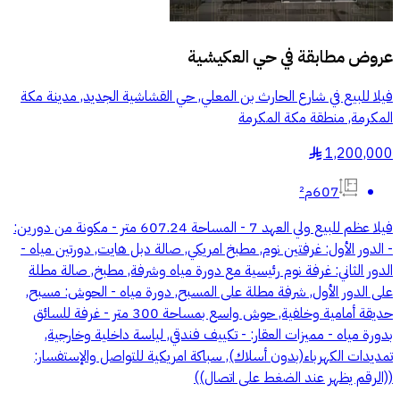
عروض مطابقة في
حي العكيشية
فيلا للبيع في شارع الحارث بن المعلي, حي القشاشية الجديد, مدينة مكة
المكرمة, منطقة مكة المكرمة
1,200,000
§
607م²
فيلا عظم للبيع ولي العهد 7 - المساحة 607.24 متر - مكونة من دورين:
- الدور الأول: غرفتين نوم, مطبخ امريكي, صالة دبل هايت, دورتين مياه -
الدور الثاني: غرفة نوم رئيسية مع دورة مياه وشرفة, مطبخ, صالة مطلة
على الدور الأول, شرفة مطلة على المسبح, دورة مياه - الحوش: مسبح,
حديقة أمامية وخلفية, حوش واسع بمساحة 300 متر - غرفة للسائق
بدورة مياه - مميزات العقار: - تكييف فندقي, لياسة داخلية وخارجية,
تمديدات الكهرباء(بدون أسلاك), سباكة امريكية للتواصل والإستفسار:
((الرقم يظهر عند الضغط على اتصال))