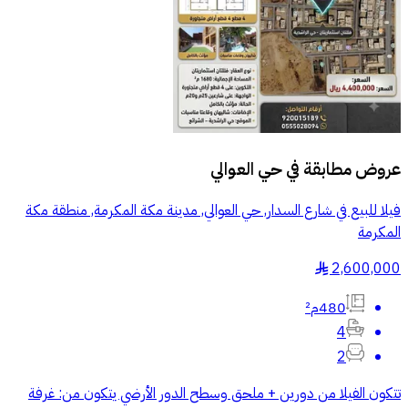
عروض مطابقة في
حي العوالي
فيلا للبيع في شارع السدار, حي العوالي, مدينة مكة المكرمة, منطقة مكة
المكرمة
2,600,000
§
480م²
4
2
تتكون الفيلا من دورين + ملحق وسطح الدور الأرضي يتكون من: غرفة