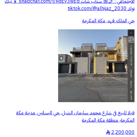
الاجتماعي : ‏🤳🏼 سناب شات ‏snapchat.com/t/RdEy3wEq ‏📱 تيك
توك ‏tiktok.com/@alhijaz_2030
حي الملك فهد, مكة المكرمة
فيلا للبيع في شارع محمد سليمان الشبل, حي البساتين, مدينة مكة
المكرمة, منطقة مكة المكرمة
2,200,000
§