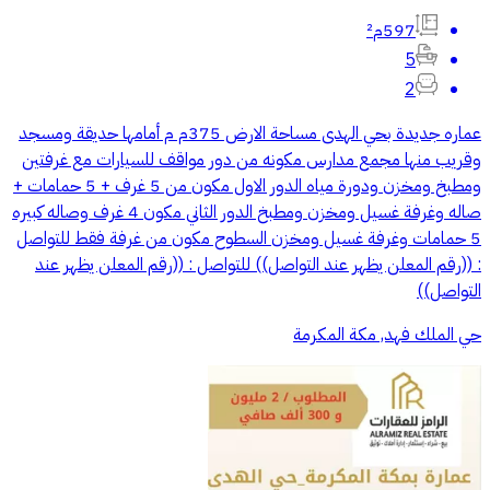
597م²
5
2
عماره جديدة بحي الهدى مساحة الارض 375م م أمامها حديقة ومسجد
وقريب منها مجمع مدارس مكونه من دور مواقف للسيارات مع غرفتين
ومطبخ ومخزن ودورة مياه الدور الاول مكون من 5 غرف + 5 حمامات +
صاله وغرفة غسيل ومخزن ومطبخ الدور الثاني مكون 4 غرف وصاله كبيره
5 حمامات وغرفة غسيل ومخزن السطوح مكون من غرفة فقط للتواصل
: ((رقم المعلن يظهر عند التواصل)) للتواصل : ((رقم المعلن يظهر عند
التواصل))
حي الملك فهد, مكة المكرمة