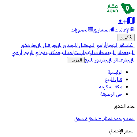
الإعلانات
المشاريع
الحجوزات
بحث
الكل
شقق للإيجار
أراضي للبيع
فلل للبيع
دور للإيجار
فلل للإيجار
شقق
للبيع
عمائر للبيع
محلات للإيجار
استراحة للبيع
مكتب تجاري للإيجار
أراضي
للإيجار
عمائر للإيجار
دور للبيع
المزيد
الرئيسية
فلل للبيع
مكة المكرمة
حي الرصيفة
عدد الشقق
شقة واحدة
شقتان
٣ شقق
٤ شقق
السعر الإجمالي