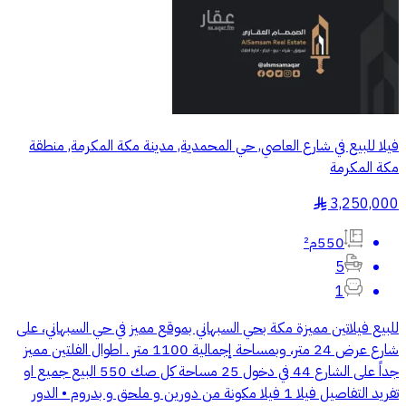
فيلا للبيع في شارع العاصي, حي المحمدية, مدينة مكة المكرمة, منطقة
مكة المكرمة
3,250,000
§
550م²
5
1
للبيع فيلاتين مميزة مكة بحي السبهاني بموقع مميز في حي السبهاني، على
شارع عرض 24 متر، وبمساحة إجمالية 1100 متر . اطوال الفلتين مميز
جداً على الشارع 44 في دخول 25 مساحة كل صك 550 البيع جميع او
تفريد التفاصيل فيلا 1 فيلا مكونة من دورين و ملحق و بدروم • الدور