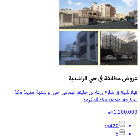
عروض مطابقة في
حي الراشدية
فيلا للبيع في شارع زرعة بن خليفه اليمامي, حي الراشدية, مدينة مكة
المكرمة, منطقة مكة المكرمة
1,100,000
§
420م²
6