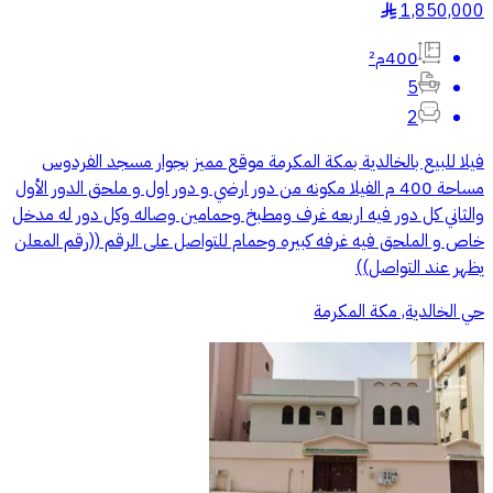
1,850,000
§
400م²
5
2
فيلا للبيع بالخالدية بمكة المكرمة موقع مميز بجوار مسجد الفردوس
مساحة 400 م الفيلا مكونه من دور ارضي و دور اول و ملحق الدور الأول
والثاني كل دور فيه اربعه غرف ومطبخ وحمامين وصاله وكل دور له مدخل
خاص و الملحق فيه غرفه كبيره وحمام للتواصل على الرقم ((رقم المعلن
يظهر عند التواصل))
حي الخالدية, مكة المكرمة