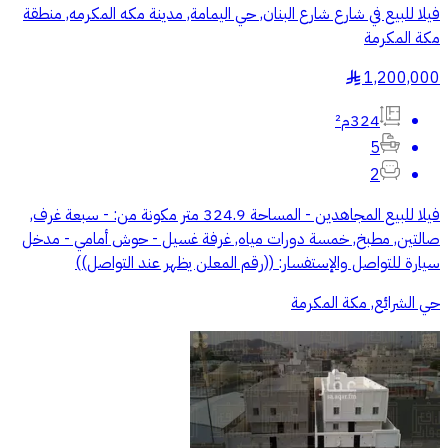
فيلا للبيع في شارع شارع البنان, حي اليمامة, مدينة مكه المكرمه, منطقة
مكة المكرمة
1,200,000
§
324م²
5
2
فيلا للبيع المجاهدين - المساحة 324.9 متر مكونة من: - سبعة غرف,
صالتين, مطبخ, خمسة دورات مياه, غرفة غسيل - حوش أمامي - مدخل
سيارة للتواصل والإستفسار: ((رقم المعلن يظهر عند التواصل))
حي الشرائع, مكة المكرمة