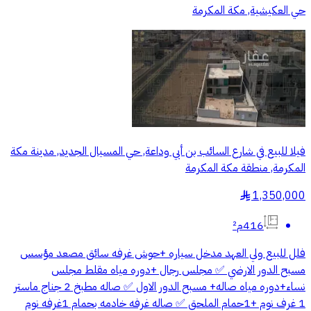
حي العكيشية, مكة المكرمة
فيلا للبيع في شارع السائب بن أبي وداعة, حي المسيال الجديد, مدينة مكة
المكرمة, منطقة مكة المكرمة
1,350,000
§
416م²
فلل للبيع ولي العهد مدخل سياره +حوش غرفه سائق مصعد مؤسس
مسبح الدور الارضي ✅ مجلس رجال +دوره مياه مقلط مجلس
نساء+دوره مياه صاله+ مسبح الدور الاول ✅ صاله مطبخ 2 جناج ماستر
1 غرف نوم +1حمام الملحق ✅ صاله غرفه خادمه بحمام 1غرفه نوم