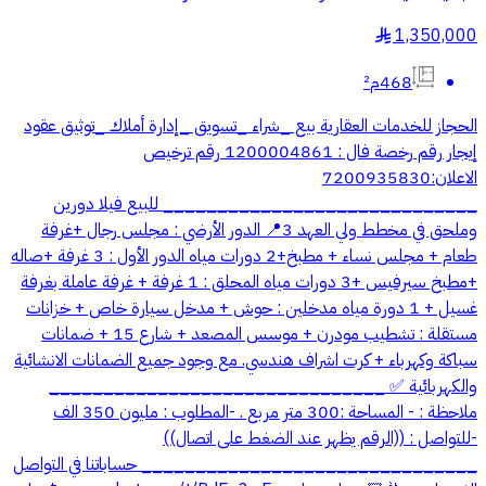
1,350,000
§
468م²
الحجاز للخدمات العقارية بيع _شراء _تسويق _إدارة أملاك _توثيق عقود
إيجار رقم رخصة فال : 1200004861 رقم ترخيص
الاعلان:7200935830
_____________________________ للبيع فيلا دورين
وملحق في مخطط ولي العهد 3📍 الدور الأرضي : مجلس رجال +غرفة
طعام + مجلس نساء + مطبخ+2 دورات مياه الدور الأول : 3 غرفة +صاله
+مطبخ سيرفيس +3 دورات مياه المحلق : 1 غرفة + غرفة عاملة بغرفة
غسيل + 1 دورة مياه مدخلين : حوش + مدخل سيارة خاص + خزانات
مستقلة : تشطيب مودرن + موسس المصعد + شارع 15 + ضمانات
سباكة وكهرباء + كرت اشراف هندسي. مع وجود جميع الضمانات الانشائية
والكهربائية ✅ _______________________________
ملاحظة : - المساحة :300 متر مربع . -المطلوب : مليون 350 الف
-للتواصل : ((الرقم يظهر عند الضغط على اتصال))
_______________________________ حساباتنا في التواصل