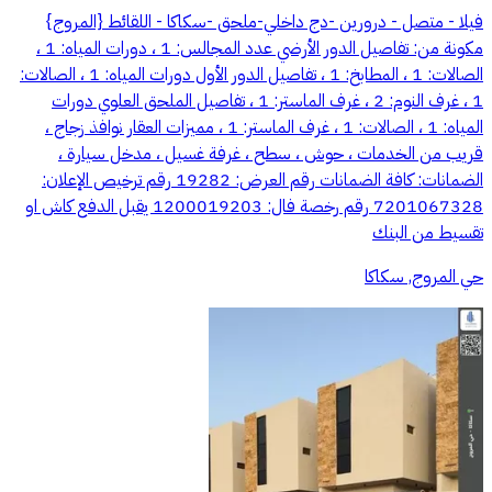
فيلا - متصل - درورين -دج داخلي-ملحق -سكاكا - اللقائط {المروج}
مكونة من: تفاصيل الدور الأرضي عدد المجالس: 1 ، دورات المياه: 1 ،
الصالات: 1 ، المطابخ: 1 ، تفاصيل الدور الأول دورات المياه: 1 ، الصالات:
1 ، غرف النوم: 2 ، غرف الماستر: 1 ، تفاصيل الملحق العلوي دورات
المياه: 1 ، الصالات: 1 ، غرف الماستر: 1 ، مميزات العقار نوافذ زجاج ،
قريب من الخدمات ، حوش ، سطح ، غرفة غسيل ، مدخل سيارة ،
الضمانات: كافة الضمانات رقم العرض: 19282 رقم ترخيص الإعلان:
7201067328 رقم رخصة فال: 1200019203 يقبل الدفع كاش او
تقسيط من البنك
حي المروج, سكاكا