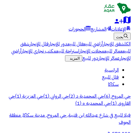
الإعلانات
المشاريع
الحجوزات
بحث
الكل
شقق للإيجار
أراضي للبيع
فلل للبيع
دور للإيجار
فلل للإيجار
شقق
للبيع
عمائر للبيع
محلات للإيجار
استراحة للبيع
مكتب تجاري للإيجار
أراضي
للإيجار
عمائر للإيجار
دور للبيع
المزيد
الرئيسية
فلل للبيع
سكاكا
حي المروج
(
6
)
حي المحمدية د
(
2
)
حي الروابي
(
1
)
حي العزيزية
(
1
)
حي
الفاروق
(
1
)
حي المحمديه ه
(
1
)
فيلا للبيع في شارع عبدالله ابن قتيبة, حي المروج, مدينة سكاكا, منطقة
الجوف