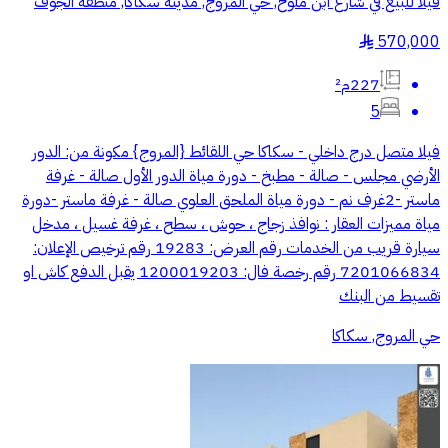
فيلا للبيع في شارع ابن ملوح, حي المروج, مدينة سكاكا, منطقة الجوف
570,000
§
227م²
5
فيلا متصل درج داخلي - سكاكا حي اللقائط {المروج} مكونة من: الدور
الأرضي مجلس - صالة - مطبخ - دورة مياة الدور الأول صالة - غرفة
ماستر -2غرف نم - دورة مياة الملحق العلوي صالة - غرفة ماستر -دورة
مياة مميزات العقار : نوافذ زجاج ، حوش ، سطح ، غرفة غسيل ، مدخل
سيارة قريب من الخدمات رقم العرض: 19283 رقم ترخيص الإعلان:
7201066834 رقم رخصة فال: 1200019203 يقبل الدفع كاش او
تقسيط من البنك
حي المروج, سكاكا