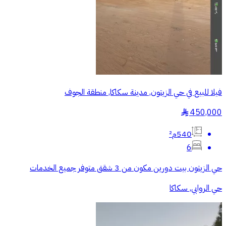
فيلا للبيع في حي الزيتون, مدينة سكاكا, منطقة الجوف
450,000
§
540م²
6
حي الزيتون بيت دورين مكون من 3 شقق متوفر جميع الخدمات
حي الروابي, سكاكا