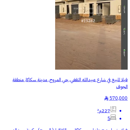
فيلا للبيع في شارع عبيدالله الثقفي, حي المروج, مدينة سكاكا, منطقة
الجوف
570,000
§
227م²
5