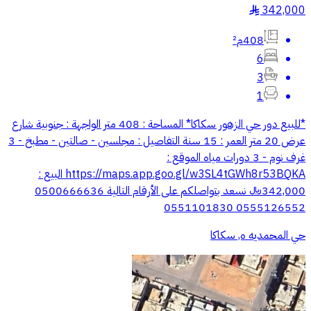
342,000
§
408م²
6
3
1
*للبيع دور حي الزهور سكاكا* المساحة : 408 متر الواجهة : جنوبية شارع
عرض 20 متر العمر : 15 سنة التفاصيل : مجلسين - صالتين - مطبخ - 3
غرف نوم - 3 دورات مياه الموقع :
https://maps.app.goo.gl/w3SL4tGWh8r53BQKA البيع :
342,000﷼ نسعد بتواصلكم على الأرقام التالية 0500666636
0555126552 0551101830
حي المحمديه ه, سكاكا