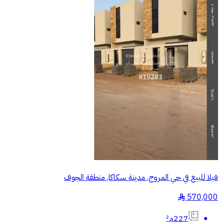
فيلا للبيع في حي المروج, مدينة سكاكا, منطقة الجوف
570,000
§
227م²