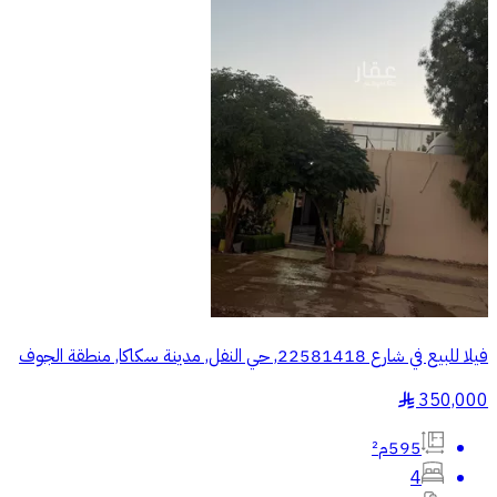
فيلا للبيع في شارع 22581418, حي النفل, مدينة سكاكا, منطقة الجوف
350,000
§
595م²
4