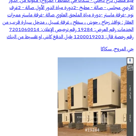
فيلا متصل درج داخلي - سكاكا حي اللقائط ( المروج) مكونة من: الدور
الأرضي مجلس - صالة - مطبخ -2دورة مياة الدور الأول صالة - 2غرف
نوم -غرفة ماستر -دورة مياة الملحق العلوي صالة -غرفة ماستر مميزات
العقار : نوافذ زجاج ، حوش ، سطح ، غرفة غسيل ، مدخل سيارة قريب من
الخدمات رقم العرض: 19284 رقم ترخيص الإعلان: 7201060014
رقم رخصة فال: 1200019203 يقبل الدفع كاش او تقسيط من البنك
حي المروج, سكاكا