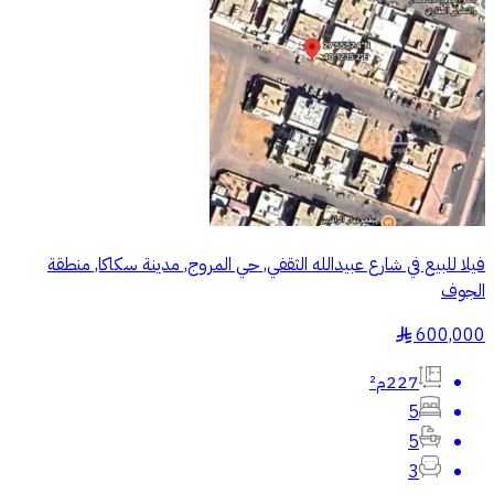
فيلا للبيع في شارع عبيدالله الثقفي, حي المروج, مدينة سكاكا, منطقة
الجوف
600,000
§
227م²
5
5
3