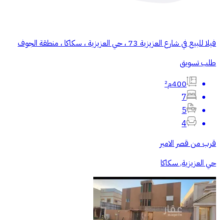
فيلا للبيع في شارع العزيزية 73 ، حي العزيزية ، سكاكا ، منطقة الجوف
طلب تسويق
400م²
7
5
4
قرب من قصر الامير
حي العزيزية, سكاكا