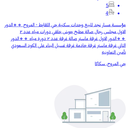
5
4
‏مؤسسة مسار نجد للبيع وحدات سكنية حي اللقايط - المروج 🔹🔹الدور
الاول مجلس رجال صالة مطبخ حوش خلفي دورات مياه عدد ٢
🔹🔹الدور الاول غرفة ماستر صالة غرفة عدد ٢ دورة مياه 🔹🔹الدور
الثاني غرفة ماستر غرفة خادمة غرفة غسيل البناء على الكود السعودي
تأمين التعاونيه
حي المروج, سكاكا