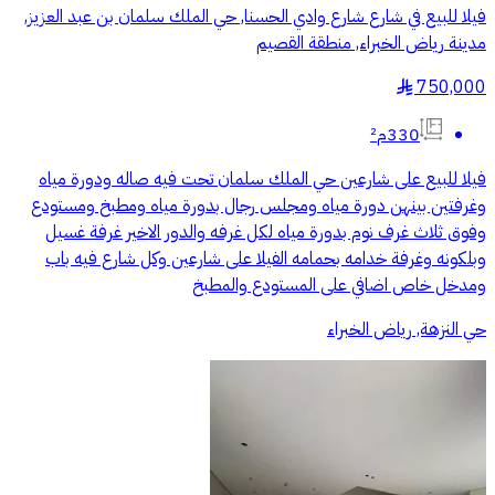
فيلا للبيع في شارع شارع وادي الحسنا, حي الملك سلمان بن عبد العزيز,
مدينة رياض الخبراء, منطقة القصيم
750,000
§
330م²
فيلا للبيع على شارعين حي الملك سلمان تحت فيه صاله ودورة مياه
وغرفتين بينهن دورة مياه ومجلس رجال بدورة مياه ومطبخ ومستودع
وفوق ثلاث غرف نوم بدورة مياه لكل غرفه والدور الاخير غرفة غسيل
وبلكونه وغرفة خدامه بحمامه الفيلا على شارعين وكل شارع فيه باب
ومدخل خاص اضافي على المستودع والمطبخ
حي النزهة, رياض الخبراء