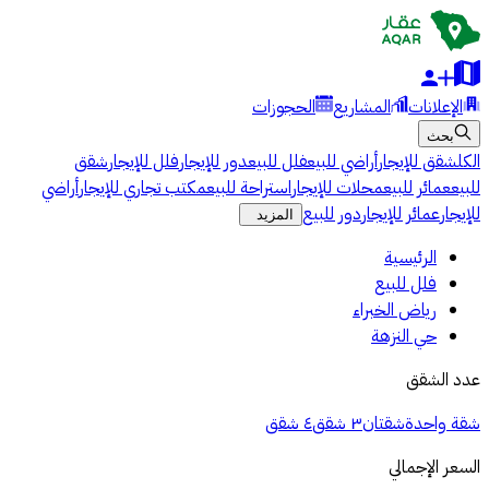
الإعلانات
المشاريع
الحجوزات
بحث
الكل
شقق للإيجار
أراضي للبيع
فلل للبيع
دور للإيجار
فلل للإيجار
شقق
للبيع
عمائر للبيع
محلات للإيجار
استراحة للبيع
مكتب تجاري للإيجار
أراضي
للإيجار
عمائر للإيجار
دور للبيع
المزيد
الرئيسية
فلل للبيع
رياض الخبراء
حي النزهة
عدد الشقق
شقة واحدة
شقتان
٣ شقق
٤ شقق
السعر الإجمالي