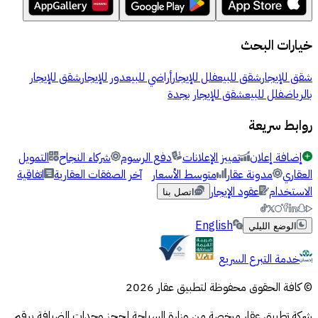
خيارات البحث
شقق للإيجار
شقق للبيع
فلل للإيجار
أراضي للبيع
دور للإيجار
شقق للإيجار
بالرياض
فلل للبيع
شقق للإيجار بجدة
روابط سريعة
إضافة إعلان
تمييز الإعلانات
دفع الرسوم
شركاء النجاح
التمويل
العقاري
مدونة عقار
متوسط الأسعار
آخر الصفقات العقارية
اتفاقية
الاستخدام
عقود الإيجار
اتصل بنا
English
الوضع الليلي
خدمة التبرع السريع
© كافة الحقوق محفوظة لتطبيق عقار 2026
شركة تطبيق عقار مرخصة من وزارة السياحة لحجز وحدات الضيافة برقم