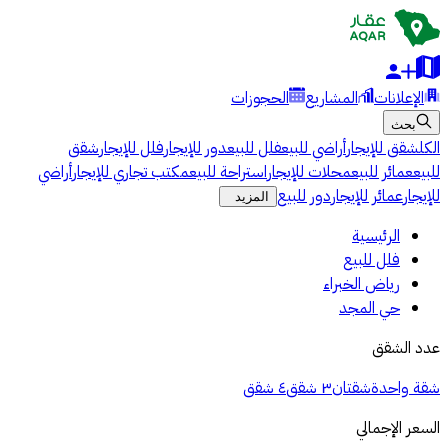
الإعلانات
المشاريع
الحجوزات
بحث
الكل
شقق للإيجار
أراضي للبيع
فلل للبيع
دور للإيجار
فلل للإيجار
شقق
للبيع
عمائر للبيع
محلات للإيجار
استراحة للبيع
مكتب تجاري للإيجار
أراضي
للإيجار
عمائر للإيجار
دور للبيع
المزيد
الرئيسية
فلل للبيع
رياض الخبراء
حي المجد
عدد الشقق
شقة واحدة
شقتان
٣ شقق
٤ شقق
السعر الإجمالي