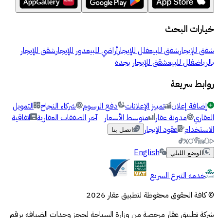
خيارات البحث
شقق للإيجار
شقق للبيع
فلل للإيجار
أراضي للبيع
دور للإيجار
شقق للإيجار
بالرياض
فلل للبيع
شقق للإيجار بجدة
روابط سريعة
إضافة إعلان
تمييز الإعلانات
دفع الرسوم
شركاء النجاح
التمويل
العقاري
مدونة عقار
متوسط الأسعار
آخر الصفقات العقارية
اتفاقية
الاستخدام
عقود الإيجار
اتصل بنا
English
الوضع الليلي
خدمة التبرع السريع
© كافة الحقوق محفوظة لتطبيق عقار 2026
شركة تطبيق عقار مرخصة من وزارة السياحة لحجز وحدات الضيافة برقم