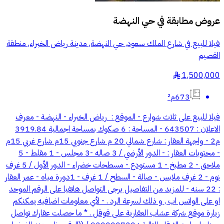
عروض مطابقة في
حي النهضة
فيلا للبيع في شارع الملك سعود, حي النهضة, مدينة رياض الخبراء, منطقة
القصيم
1,500,000
§
673م²
فيلا للبيع على ثلاث شوارع -⁠ ⁠الموقع : ⁠ رياض الخبراء - النهضة -⁠ ⁠معرف
الاعلان : 643507 -⁠ ⁠المساحة : 6 صكوك بمساحة اجمالية 3919.84
م2 -⁠ ⁠واجهة العقار : شارع شمالي 20 م شارع جنوبي 15م شارع غربي 15م
- ⁠محتويات العقار : - الدور الأرضي / 3 صاله -3 مجلس - 1 مقلط - 5
ملاحق - 2 مطبخ - 1 مستودع - مسطحات خضراء - الدور الأول / 5 غرف
نوم - 2 غرف ملابس - صالة - السطح / 1 غرف - 1دورة مياه -⁠ ⁠عمر العقار
: 22 سنه - للمزيد من التفاصيل يرجى التواصل هاتفيا على الرقم الموحد
او على الواتس اب , و ذلك لسرعة الرد . - لأي معلومات اضافيه يمكنكم
زيارة موقع شركة عشاب العقارية على قوقل . * ما حصلت عقارك تواصل