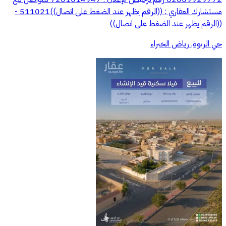
مستشارك العقاري : ((الرقم يظهر عند الضغط على اتصال))511021 -
((الرقم يظهر عند الضغط على اتصال))
حي الربوة, رياض الخبراء