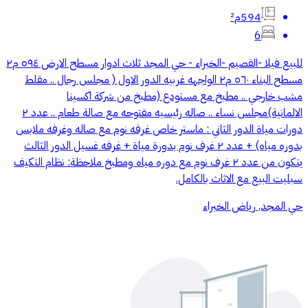
594م²
6
للبيع فيلا -القصيم -الخبراء - حي المجد ثلاث ادوار مسطح الارض ٥٩٤ م٢
مسطح البناء ٥٦٠ م٢ الواجهه غربيه الدور الاول ( مجلس رجال .. مقلط
مشب خارجي .. مطبخ مع مستودع (مطبخ من شركة اكسينا
الالمانية)مجلس نساء .. صاله رئيسيه مفتوحه مع صالة طعام .. عدد ٢
دورات مياة الدور الثاني : ماستر خاص غرفه نوم مع صاله وغرفه ملابس
بدوره مياه) + عدد ٢ غرف نوم بدورة مياة + غرفه غسيل الدور الثالث
يتكون من عدد ٢ غرف نوم مع دوره مياه ومطبخ ملاحظة: نظام التكيف
سبليت البيع مع الاثاث بالكامل.
حي المجد, رياض الخبراء