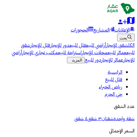
الإعلانات
المشاريع
الحجوزات
بحث
الكل
شقق للإيجار
أراضي للبيع
فلل للبيع
دور للإيجار
فلل للإيجار
شقق
للبيع
عمائر للبيع
محلات للإيجار
استراحة للبيع
مكتب تجاري للإيجار
أراضي
للإيجار
عمائر للإيجار
دور للبيع
المزيد
الرئيسية
فلل للبيع
رياض الخبراء
حي الحزم
عدد الشقق
شقة واحدة
شقتان
٣ شقق
٤ شقق
السعر الإجمالي