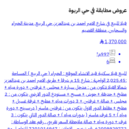
عروض مطابقة في
حي الربوة
فيلا للبيع في شارع الامير احمد بن عبدالعزيز, حي الربيع, مدينة الخبراء
والسحابين, منطقة القصيم
1,370,000
§
997م²
6
للبيع فيلا سكنية قيد الانشاء الموقع : الخبراء ( حي الربيع ) المساحة
:2,025.45 الواجهة : شارع 15 م شرقا + طريق الامير احمد بن عبدالعزيز
شمالا الفيلا تتكون من : مدخل سيارة + مجلس + غرفتين + دورة مياه +
مطبخ + حديقة + حوش + مسبح + مستودع الدور الارضي يتكون من : 2
مجلس + صالة + غرفتين + 3 دورات مياه + مطبخ + غرفة غسيل +
مطبخ + مقلط الدور الاول يتكون من : غرفتين ماستر ( دريسينج + دورة
مياه ) + 5 غرف ماستر ( بدورات مياه ) + صالة الدور الثاني يتكون : 3
غرف + دورة مياه + صالة ملاحظة السعر تقريبي . رقم عقد الوساطة :
62009929772 رقم ترخيص الإعلان : 7201014947 للتواصل مع