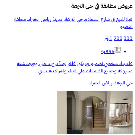
عروض مطابقة في
حي النزهة
فيلا للبيع في شارع السعادة, حي النزهة, مدينة رياض الخبراء, منطقة
القصيم
1,200,000
§
856م²
فلة بناء شخصي تصميم وديكور فاخر جدآ درج داخلي ويوجد شقة
مسروقة وجميع الضمانات علي البناء واشراف هندسي
حي النزهة, رياض الخبراء