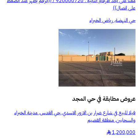
معنا على احد الارقام التالية : 920000720 / ((الرقم يظهر عند الضغط
على اتصال))
حي النهضة, رياض الخبراء
عروض مطابقة في
حي المجد
فيلا للبيع في شارع ضرار بن الازور الاسدي, حي القدس, مدينة الخبراء
والسحابين, منطقة القصيم
1,200,000
§