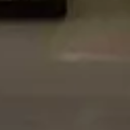
ري البلاد
(
7
)
حي اجا
(
6
)
فلل للبيع
شقق للإيجار بجدة