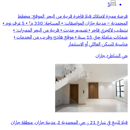
5
فرصة مميزة لامتلاك فيلا فاخرة قريبة من البحر. الموقع: مخطط
المحمدية – مدينة جازان المواصفات: • المساحة: 330 م² • 5 غرف نوم •
تشطيب لاكجري فاخر • تصميم حديث • قريبة من البحر المميزات: •
ضمانات شاملة حتى 15 سنة • موقع هادئ وقريب من الخدمات •
مناسبة للسكن العائلي أو الاستثمار
حي الشاطئ, جازان
فيلا للبيع في شارع 21 ز, حي المحمدية 2, مدينة جازان, منطقة جازان