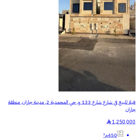
فيلا للبيع في شارع شارع 133 و, حي المحمدية 2, مدينة جازان, منطقة
جازان
1,250,000
§
450م²