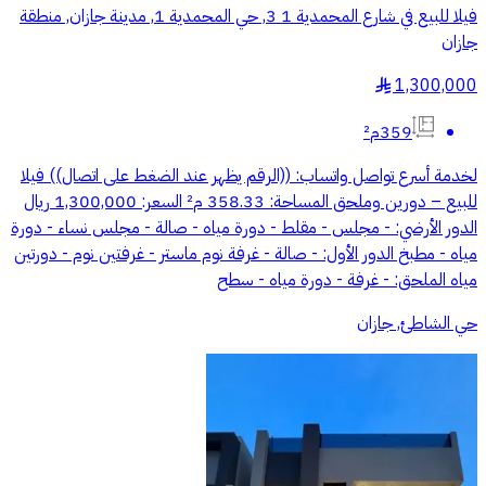
فيلا للبيع في شارع المحمدية 1 3, حي المحمدية 1, مدينة جازان, منطقة
جازان
1,300,000
§
359م²
لخدمة أسرع تواصل واتساب: ((الرقم يظهر عند الضغط على اتصال)) فيلا
للبيع – دورين وملحق المساحة: 358.33 م² السعر: 1,300,000 ريال
الدور الأرضي: - مجلس - مقلط - دورة مياه - ⁠صالة - مجلس نساء - دورة
مياه - مطبخ الدور الأول: - صالة - غرفة نوم ماستر - غرفتين نوم - دورتين
مياه الملحق: - غرفة - دورة مياه - سطح
حي الشاطئ, جازان