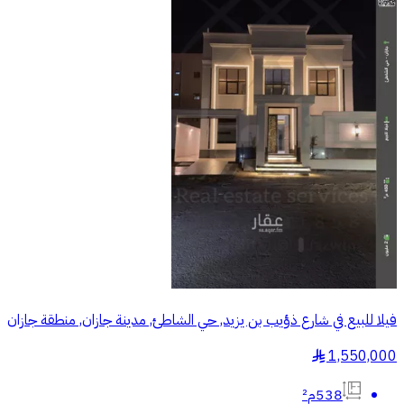
فيلا للبيع في شارع ذؤيب بن يزيد, حي الشاطئ, مدينة جازان, منطقة جازان
1,550,000
§
538م²