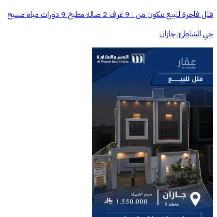
فلل فاخرة للبيع تتكون من : 9 غرف 2 صالة مطبخ 9 دورات مياه مسبح
حي الشاطئ, جازان