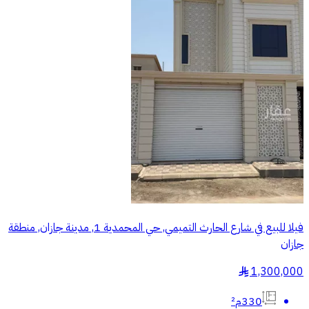
فيلا للبيع في شارع الحارث التميمي, حي المحمدية 1, مدينة جازان, منطقة
جازان
1,300,000
§
330م²