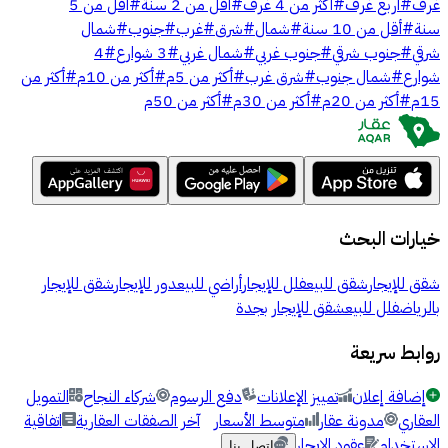
غرف
#
أربع غرف
#
أكثر من 4 غرف
#
أقل من 2 سنة
#
أقل من 5
سنة
#
أقل من 10 سنة
#
شمال
#
شرق
#
غرب
#
جنوب
#
شمال
شرقي
#
جنوب شرقي
#
جنوب غربي
#
شمال غربي
#
3 شوارع
#
4
شوارع
#
شمال جنوب
#
شرق غرب
#
أكثر من 5م
#
أكثر من 10م
#
أكثر من
15م
#
أكثر من 20م
#
أكثر من 30م
#
أكثر من 50م
خيارات البحث
شقق للإيجار
شقق للبيع
فلل للإيجار
أراضي للبيع
دور للإيجار
شقق للإيجار
بالرياض
فلل للبيع
شقق للإيجار بجدة
روابط سريعة
إضافة إعلان
تمييز الإعلانات
دفع الرسوم
شركاء النجاح
التمويل
العقاري
مدونة عقار
متوسط الأسعار
آخر الصفقات العقارية
اتفاقية
الاستخدام
عقود الإيجار
اتصل بنا