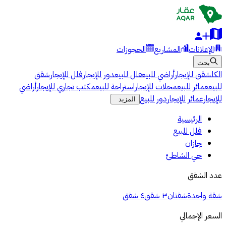
الإعلانات
المشاريع
الحجوزات
بحث
الكل
شقق للإيجار
أراضي للبيع
فلل للبيع
دور للإيجار
فلل للإيجار
شقق
للبيع
عمائر للبيع
محلات للإيجار
استراحة للبيع
مكتب تجاري للإيجار
أراضي
للإيجار
عمائر للإيجار
دور للبيع
المزيد
الرئيسية
فلل للبيع
جازان
حي الشاطئ
عدد الشقق
شقة واحدة
شقتان
٣ شقق
٤ شقق
السعر الإجمالي