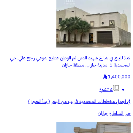
فيلا للبيع في شارع شهيد الدين ثم الوطن عطيع شوعي راجح عاتي, حي
المحمدية 1, مدينة جازان, منطقة جازان
1,400,000
§
424م²
في اجمل مخططات المحمديه قريب من البحر ( بدأ الحجز )
حي الشاطئ, جازان