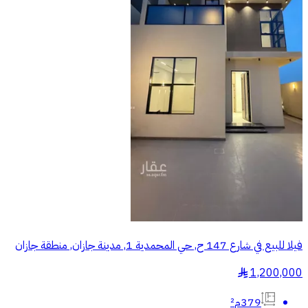
فيلا للبيع في شارع 147 ح, حي المحمدية 1, مدينة جازان, منطقة جازان
1,200,000
§
379م²