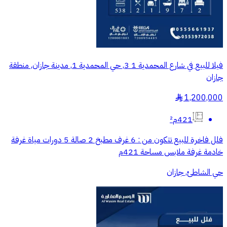
فيلا للبيع في شارع المحمدية 1 3, حي المحمدية 1, مدينة جازان, منطقة
جازان
1,200,000
§
421م²
فلل فاخرة للبيع تتكون من : 6 غرف مطبخ 2 صالة 5 دورات مياة غرفة
خادمة غرفة ملابس مساحة 421م
حي الشاطئ, جازان