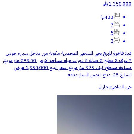
1,350,000
§
433م²
7
5
2
فيلا فاخرة للبيع بحي الشاطى المحمدية مكونه من مدخل سياره حوش
7 غرف 2 مطبخ 2 صاله 5 دورات مياه مساحة الارض 293.50 متر مربع.
مساحة مسطح البناء 395 متر مربع. سعر البيع 1,350,000 عرض
الشارع 25. متاح اليمين اليسار مباعه
حي الشاطئ, جازان