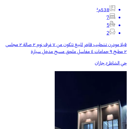
538م²
7
5
2
فيلا مودرن تشطيب فاخر للبيع تتكون من ٧ غرف نوم ٢ صالة ٢ مجلس
٢ مطبخ ٩ حمامات ٤ مغاسل ملحق مسبح مدخل سيارة
حي الشاطئ, جازان