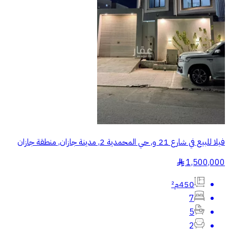
فيلا للبيع في شارع 21 و, حي المحمدية 2, مدينة جازان, منطقة جازان
1,500,000
§
450م²
7
5
2