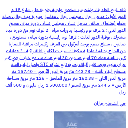
فله للبيع الفله بناء وتشطيب شخصي واجهة جنوبية على شارع 18 م
الدور الأول : مدخل رجال ، مجلس رجال ، مغاسل ودورة مياة رجال ، صالة
طعام (مقلط) ، صالة ، مدخل نساء ، مجلس نساء ، دورة مياة ، مطبخ
الدور الثاني : 2 غرف نوم رئيسية بدورات مياة ، 2 غرف نوم مع دورة مياة
مشترك ، بوفية الدور الثالث : غرفة نوم رئيسية بدورة مياة ، مستودع ،
صالتين ، سطح صغير يوجد أنتركول بين الغرف وكيمرات مراقبة للعمارة
من الخارج بشاشة داخلية مكيفات سبيلت لكامل الفلة راكبة . 3 عدادات
كهرب للفلة عداد 70 أمبير عدادين 30 أمبير عداد ماء مع خزان أرضي كبير
خزان علوي يوجد فايبر ألياف بصرية تابع لشركة STC واصل لباب الفلة
مسطح البناء للفله = 443.78 متر مربع الدور الأرضي = 157.40 متر
مربع الدور الثاني = 160.38 متر مربع الملحق = 126 متر مربع مساحة
الأرض = 244.5 متر مربع السعر / 1,500,000 ريال مليون و 500 ألف
ريال
حي الشاطئ, جازان