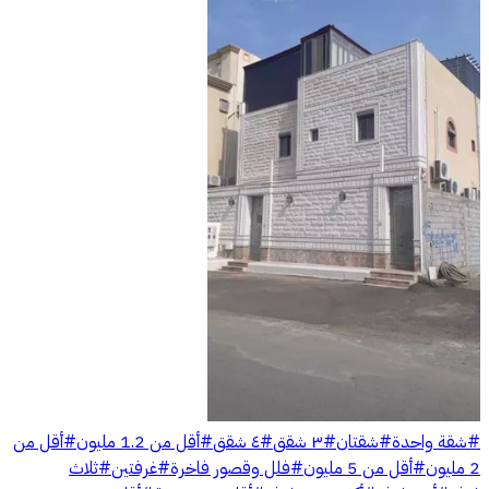
#
شقة واحدة
#
شقتان
#
٣ شقق
#
٤ شقق
#
أقل من 1.2 مليون
#
أقل من
2 مليون
#
أقل من 5 مليون
#
فلل وقصور فاخرة
#
غرفتين
#
ثلاث