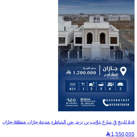
فيلا للبيع في شارع ذؤيب بن يزيد, حي الشاطئ, مدينة جازان, منطقة جازان
1,550,000
§