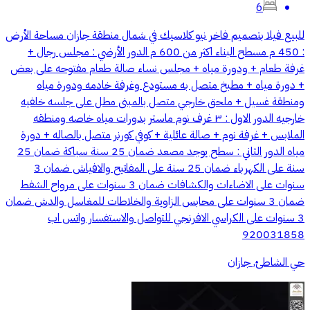
6
للبيع فيلا بتصميم فاخر نيو كلاسيك في شمال منطقة جازان مساحة الأرض
: 450 م مسطح البناء اكثر من 600 م الدور الأرضي : مجلس رجال +
غرفة طعام + ودورة مياه + مجلس نساء صالة طعام مفتوحه على بعض
+ دورة مياه + مطبخ متصل به مستودع وغرفة خادمه ودورة مياه
ومنطقة غسيل + ملحق خارجي متصل بالمبنى مطل على جلسه خلفيه
خارجيه الدور الاول : ٣ غرف نوم ماستر بدورات مياه خاصه ومنطقه
الملابس + غرفة نوم + صالة عائلية + كوفي كورنر متصل بالصاله + دورة
مياه الدور الثاني : سطح يوجد مصعد ضمان 25 سنة سباكة ضمان 25
سنة على الكهرباء ضمان 25 سنة على المفاتيح والافياش ضمان 3
سنوات على الاضاءات والكشافات ضمان 3 سنوات على مرواح الشفط
ضمان 3 سنوات على محابس الزاوية والخلاطات للمغاسل والدش ضمان
3 سنوات على الكراسي الافرنجي للتواصل والاستفسار واتس اب
920031858
حي الشاطئ, جازان