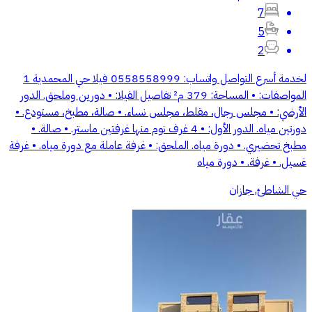
7
5
2
لخدمة أسرع التواصل واتساب: 0558558999 فيلا حي المحمدية 1
المواصفات: • المساحة: 379 م² تفاصيل الفيلا: • دورين وملحق. الدور
الأرضي: • مجلس رجال، مقلط، مجلس نساء. • صالة، مطبخ، مستودع. •
دورتين مياه. الدور الأول: • 4 غرف نوم منها غرفتين ماستر. • صالة. •
مطبخ تحضيري. • دورة مياه. الملحق: • غرفة عاملة مع دورة مياه. • غرفة
غسيل. • غرفة. • دورة مياه
حي الشاطئ, جازان