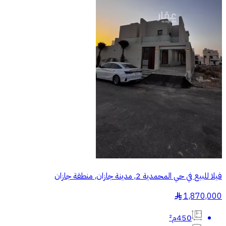
فيلا للبيع في حي المحمدية 2, مدينة جازان, منطقة جازان
1,870,000
§
450م²