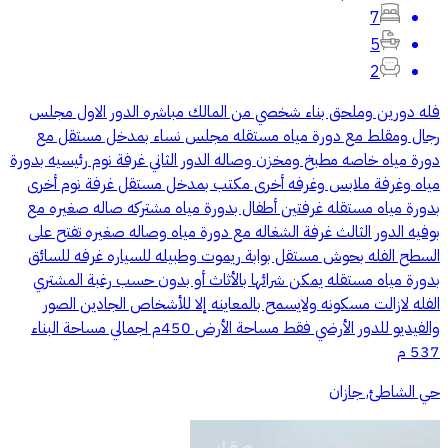
7
5
2
فله دورين وملحق بناء شخصي من المالك مباشره الدور الاول مجلس
رجال ومقلط مع دورة مياه مستقله مجلس نساء بمدخل مستقل مع
دورة مياه خاصه مطبخ ومخزن وصاله الدور الثاني غرفة نوم رئيسيه بدورة
مياه وغرفة ملابس وغرفه أخرى مكتب بمدخل مستقل غرفة نوم أخرى
بدورة مياه مستقله غرفتين أطفال بدورة مياه مشتركه صاله صغيره مع
بوفيه الدور الثالث غرفة الشغاله مع دورة مياه وصاله صغيره تفتح على
السطح الفله بحوش مستقل بوابة ريموت وطبيله للسياره غرفه للسائق
بدورة مياه مستقله يمكن شرائها بالأثاث أو بدون حسب رغبة المشتري
الفله لازالت مسكونه ولايسمح بالمعاينه إلا للأشخاص الجادين الصور
والفيديو للدور الأرضي فقط مساحة الأرض 450م اجمالي مساحة البناء
537 م
حي الشاطئ, جازان