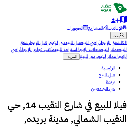
الإعلانات
المشاريع
الحجوزات
بحث
الكل
شقق للإيجار
أراضي للبيع
فلل للبيع
دور للإيجار
فلل للإيجار
شقق
للبيع
عمائر للبيع
محلات للإيجار
استراحة للبيع
مكتب تجاري للإيجار
أراضي
للإيجار
عمائر للإيجار
دور للبيع
المزيد
الرئيسية
فلل للبيع
بريدة
حي الجامعيين
فيلا للبيع في شارع النقيب 14, حي
النقيب الشمالي, مدينة بريده,