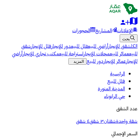
الإعلانات
المشاريع
الحجوزات
بحث
الكل
شقق للإيجار
أراضي للبيع
فلل للبيع
دور للإيجار
فلل للإيجار
شقق
للبيع
عمائر للبيع
محلات للإيجار
استراحة للبيع
مكتب تجاري للإيجار
أراضي
للإيجار
عمائر للإيجار
دور للبيع
المزيد
الرئيسية
فلل للبيع
المدينة المنورة
حي الرانوناء
عدد الشقق
شقة واحدة
شقتان
٣ شقق
٤ شقق
السعر الإجمالي