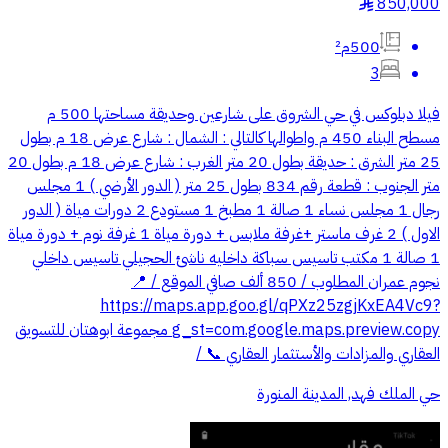
850,000
§
500م²
3
فيلا دبلوكس في حي الشروق على شارعين وحديقة مساحتها 500 م
مسطح البناء 450 م واطوالها كالتالي : الشمال : شارع عرض 18 م بطول
25 متر الشرق : حديقة بطول 20 متر الغرب : شارع عرض 18 م بطول 20
متر الجنوب : قطعة رقم 834 بطول 25 متر ( الدور الأرضي ) 1 مجلس
رجال 1 مجلس نساء 1 صالة 1 مطبخ 1 مستودع 2 دورات مياة ( الدور
الاول ) 2 غرف ماستر +غرفة ملابس + دورة مياة 1 غرفة نوم + دورة مياة
1 صالة 1 مكتب تاسيس سباكة داخليه ناشئ الحجيلي تاسيس داخلي
نجوم عمران المطلوب / 850 ألف صافي الموقع / 📍
https://maps.app.goo.gl/qPXz25zgjKxEA4Vc9?
g_st=com.google.maps.preview.copy مجموعة ابوهتان للتسويق
العقاري والمزادات والأستثمار العقاري 📞 /
حي الملك فهد, المدينة المنورة