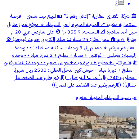
3
🏛️ شركة القفاري العقارية *إعلان رقم 3* 🏡 للبيع بيت شعبي – فرصة
استثمارية ذهبية 📍 المدينة المنورة | حي الشهداء 🔹 موقع مميز مقابل
جبل أحد مباشرة 📐 المساحة: 355.9 م² 🧭 على شارعين غربي 20 م
وشرقي 6 م 🏠 عمر العقار: 25 سنة 📜 صك إلكتروني حديث (موحد) 🚫
العقار غير مرقم 🔸 مقسّم إلى 3 وحدات سكنية مستقلة : • ⁠• وحدة
رئيسية : مجلس + غرفتين + صالة + مطبخ + 2 دورة مياه • ⁠• وحدة
ثانية: غرفتين + مطبخ + دورة مياه + حوش صغير • ⁠• وحدة ثالثة: غرفتين
+ مطبخ + دورة مياه + حوش كبير الدخل الحالي : 2500 ريال شهريًا
المطلوب 740 ريال ألف 📞 للتواصل : ((الرقم يظهر عند الضغط على
اتصال)) ((الرقم يظهر عند الضغط على اتصال))
حي سيد الشهداء, المدينة المنورة