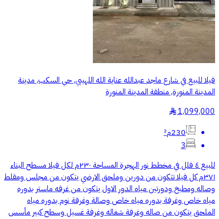
فيلا للبيع في شارع ماجد عبدالله عناية الله اللهيبي, حي السكب, مدينة
المدينة المنورة, منطقة المدينة المنورة
1,099,000
§
230م²
3
للبيع ٤ فلل في مخطط نور الهجرة المساحة ٢٣٠م لكل فيلا مسطح البناء
٣٧١م كل فيلا تتكون من دورين وملحق الارضي يتكون من مجلس ومقلط
وصاله ومطبخ ودورتين مياه الدور الاول يتكون من غرفه ماستر بدوره
مياه خاص وغرفة بدوره مياه خاص وصالة وغرفة نوم بدوره مياه
الملحق يتكون من صاله وغرفة شغاله وغرفة غسيل وسطح كبير مأسس