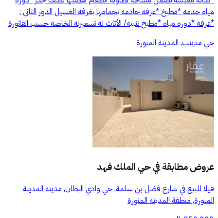
مياه خدمه *مطبخ *غرفه خادمه بحمامها بغرفه الغسيل الدور الثاني :
*غرفه *دوره مياه *مطبخ تنبيه/ الأثاث له تسعيرته الخاصه حسب الفاتورة
حي مذينب, المدينة المنورة
عروض مطابقة في
حي الملك فهد
فيلا للبيع في شارع فضل بن سلمة, حي وادي البطان, مدينة المدينة
المنورة, منطقة المدينة المنورة