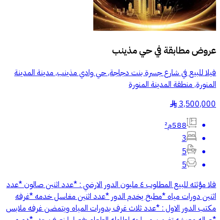
عروض مطابقة في
حي مذينب
فيلا للبيع في شارع جسرة بنت دجاجة, حي وادي مذينب, مدينة المدينة
المنورة, منطقة المدينة المنورة
3,500,000
§
588م²
3
5
5
فلا مؤثثه للبيع المطلوب ٤ مليون الدور الارضي : *عدد اثنين صالون *عدد
اثنين دورات مياه *مطبخ يخدم الدور *عدد اثنين مغاسل خدمه *غرفه
مكتب الدور الاول : *عدد ثلاث غرف بدورات المياه ويتمضن غرفه ملابس
*صاله معيشه تضمن مساحه لطاوله الطعام يفصلها نصف جدر *دوره