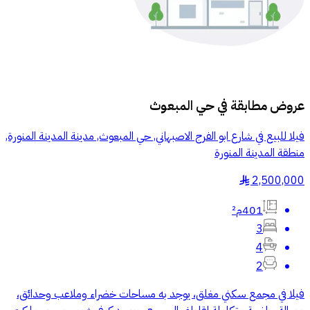
عروض مطابقة في
حي المبعوث
فيلا للبيع في شارع ابو الفرج الاصبهاني, حي المبعوث, مدينة المدينة المنورة,
منطقة المدينة المنورة
2,500,000
§
401م²
3
4
2
فيلا في مجمع سكني مغلق، يوجد به مساحات خضراء وملاعب وحدائق،