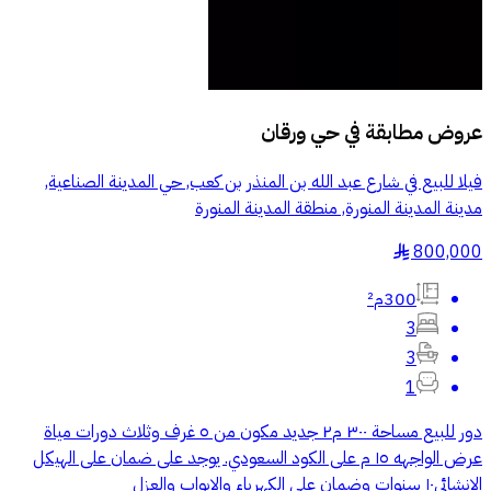
عروض مطابقة في
حي ورقان
فيلا للبيع في شارع عبد الله بن المنذر بن كعب, حي المدينة الصناعية,
مدينة المدينة المنورة, منطقة المدينة المنورة
800,000
§
300م²
3
3
1
دور للبيع مساحة ٣٠٠ م٢ جديد مكون من ٥ غرف وثلاث دورات مياة
عرض الواجهه ١٥ م على الكود السعودي. يوجد على ضمان على الهيكل
الانشائي١٠ سنوات وضمان على الكهرباء والابواب والعزل