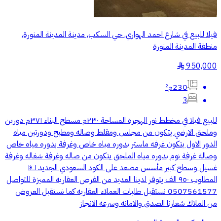
فيلا للبيع في شارع احمد الهواري, حي السكب, مدينة المدينة المنورة,
منطقة المدينة المنورة
950,000
§
230م²
3
للبيع فيلا في مخطط نور الهجرة المساحة ٢٣٠م مسطح البناء ٣٧١م دورين
وملحق الارضي يتكون من مجلس ومقلط وصاله ومطبخ ودورتين مياه
الدور الاول يتكون غرفه ماستر بدوره مياه خاص وغرفة بدوره مياه خاص
وصالة غرفة نوم بدوره مياه الملحق يتكون من صاله وغرفة شغاله وغرفة
غسيل وسطح كبير مأسس مصعد على الكود السعودي الجديد 💵
المطلوب ٩٥٠ الف يتوفر لدينا العديد من الفرص العقاريه المميزة للتواصل
0507561577 نستقبل طلبات العملاء العقاريه كما نستقبل العروض
من الملاك شعارنا الصدق والامانه وسرعه الانجاز