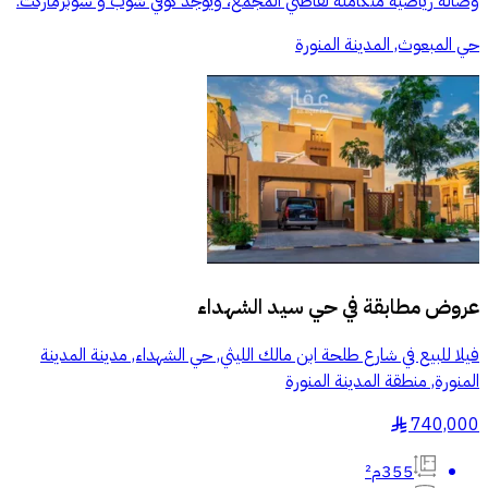
وصالة رياضية متكاملة لقاطني المجمع، ويوجد كوفي شوب و سوبرماركت.
حي المبعوث, المدينة المنورة
عروض مطابقة في
حي سيد الشهداء
فيلا للبيع في شارع طلحة ابن مالك الليثي, حي الشهداء, مدينة المدينة
المنورة, منطقة المدينة المنورة
740,000
§
355م²