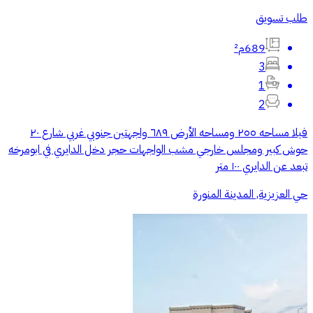
طلب تسويق
689م²
3
1
2
فيلا مساحه ٢٥٥ ومساحه الأرض ٦٨٩ واجهتين جنوبي غربي شارع ٢٠
حوش كبير ومجلس خارجي مشب الواجهات حجر دخل الدايري في ابومرخه
تبعد عن الدايري ١٠٠ متر
حي العزيزية, المدينة المنورة