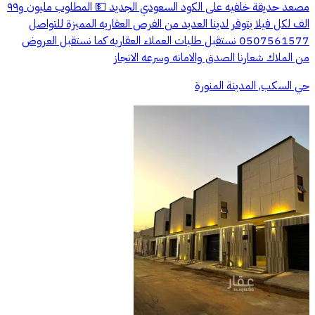
مصعد حديقة خلفيه على الكود السعودي الجديد 💵 المطلوب مليون و٩٩
الف لكل فيلا يتوفر لدينا العديد من الفرص العقاريه المميزة للتواصل
0507561577 نستقبل طلبات العملاء العقاريه كما نستقبل العروض
من الملاك شعارنا الصدق والامانه وسرعه الانجاز
حي السكب, المدينة المنورة