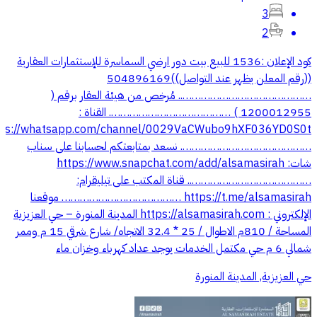
3
2
كود الإعلان :1536 للبيع بيت دور ارضي السماسرة للإستثمارات العقارية
((رقم المعلن يظهر عند التواصل))504896169
…………………………………….. مُرخص من هيئة العقار برقم (
1200012955 ) …………………………………. القناة :
tps://whatsapp.com/channel/0029VaCWubo9hXF036YD0S0t
……………………………………. نسعد بمتابعتكم لحسابنا على سناب
شات: https://www.snapchat.com/add/alsamasirah
………………………………….. قناة المكتب على تيليقرام:
‏https://t.me/alsamasirah ………………………………… موقعنا
الإلكتروني : https://alsamasirah.com المدينة المنورة – حي العزيزية
المساحة / 810م الاطوال / 25 * 32.4 الاتجاه/ شارع شرقي 15 م وممر
شمالي 6 م حي مكتمل الخدمات يوجد عداد كهرباء وخزان ماء
حي العزيزية, المدينة المنورة