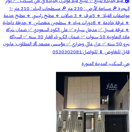
🏠 فيلا جديدة للبيع ✨ للبيع فيلا مودرن جديدة في حي السكب . 📍انوار
الهجرة 🔎 مساحة الأرض : 230 متر 🔎 مسطحات البناء : 210 متر ✨
مواصفات الفيلا: 🔹 5غرف 🔹 3 صالات 🔹 مطبخ رئيسي 🔹 مطبخ خدمة
🔹 غرفة خادمة 🔹 8دورات مياه 🔹 سطحين منفصلين 🔹 حديقة داخلية
🔹 غرفة غسيل ✅ مدخل سياره ✅ على الكود السعودي ✅ ضمان شركة
ملاذ التعاونية 10 سنوات ✅ ضمان الكهرباء الفنار 30 سنه ✅ السباكة
نبرو 50 سنه ✅ عزل مائي وحراري ✅ مؤسس مصعد 💰 المطلوب: مليون
قابل للتفاوض 📱 للتواصل:0530302081
حي السكب, المدينة المنورة