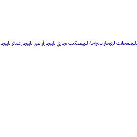
لبيع
محلات للإيجار
استراحة للبيع
مكتب تجاري للإيجار
أراضي للإيجار
عمائر للإيجار