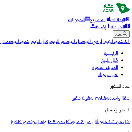
الإعلانات
المشاريع
الحجوزات
الخريطة
إضافة
بحث
الكل
شقق للإيجار
أراضي للبيع
فلل للبيع
دور للإيجار
فلل للإيجار
شقق للبيع
عمائر ل
الرئيسية
فلل للبيع
المدينة المنورة
حي الرانوناء
عدد الشقق
شقة واحدة
شقتان
٣ شقق
٤ شقق
السعر الإجمالي
أقل من 1.2 مليون
أقل من 2 مليون
أقل من 5 مليون
فلل وقصور فاخرة