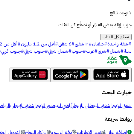
لا توجد نتائج
جرّب إزالة بعض الفلاتر أو تصفّح كل الفئات
تصفّح كل الفئات
#
شقة واحدة
#
شقتان
#
٣ شقق
#
٤ شقق
#
أقل من 1.2 مليون
#
أقل من 2 مليون
سنة
#
شمال
#
شرق
#
غرب
#
جنوب
#
شمال شرقي
#
جنوب شرقي
#
جنوب غربي
#
خيارات البحث
شقق للإيجار
شقق للبيع
فلل للإيجار
أراضي للبيع
دور للإيجار
شقق للإيجار بالرياض
روابط سريعة
إضافة إعلان
تمييز الإعلانات
دفع الرسوم
شركاء النجاح
التمويل العق