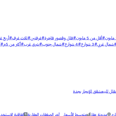
#
أقل من 5 مليون
#
فلل وقصور فاخرة
#
غرفتين
#
ثلاث غرف
#
أربع غ
شمال غربي
#
3 شوارع
#
4 شوارع
#
شمال جنوب
#
شرق غرب
#
أكثر من 5م
#
أ
فلل للبيع
شقق للإيجار بجدة
اري
مدونة عقار
متوسط الأسعار
آخر الصفقات العقارية
اتفاقية الاستخدا