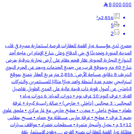
8,000,000
§
2,856م²
5
2
حصري لدى مؤسسة عيار القمة للعقارات فرصة استثمارية مميزة في قلب
المدينة المنورة وتحديدًا في حي الدفاع وعلى شارع الإمام ابن ماجه أحد
الشوارع التجارية الحيوية. عقار فخم مقام على أرض تجارية شرقية بعرض
شارع 40 متر وبموقع قريب من جميع الخدمات ويبعد عن الحرم النبوي
الشريف 8 دقايق مساحة الأرض: 2,856 متر مربع العقار يتمتع بموقع
استراتيجي يخدم عدة أنشطة ويُعد خيارًا مثاليًا للمستثمرين والشركات
الباحثين عن أصول قوية ذات قيمة عالية على المدى الطويل. تفاصيل
الفيلا: • غرف النوم:10 غرف نوم • دورات المياه: 6 دورات مياه •
المجالس: 3 مجالس (داخلي + خارجي) • صالة رئيسية كبيرة + غرفة
طعام • مطبخ داخلي + مخزن • مطبخ خارجي مع غاز مركزي • ملحق علوي
يضم 3 غرف + مطبخ • غرفة حارس مستقلة مع حمام • مسبح بمقاس
12×5 م • نخيل وأشجار مثمرة • مسطحات خضراء • مواقف سيارات
مظللة عيار القمة للعقارات نصنع الفرص… ونقود الاستثمار بثقة