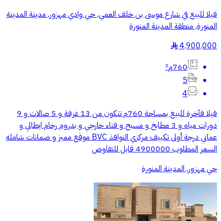
فيلا للبيع في شارع موسى بن خلف العمي, حي وادي مهزور, مدينة المدينة
المنورة, منطقة المدينة المنورة
4,900,000
§
760م²
5
4
فيلا فآخرة للبيع بمساحة 760م تتكون من 13 غرفة و 5 صالات و 9
دورات مياه و 3 مطابخ و مسبح و فناء خارجي و بدروم رخام ايطالي و
عماني درجة أولى تكييف مركزي النوافذ BVC موقع مميز و ضمانات شامله
السعر المطلوب 4900000 قابل للتفاوض
حي مهزور, المدينة المنورة