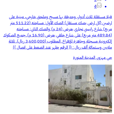
4
فيلا مستقلة ثلاث أدوار، وحديقة بها مسبح وملحق خارجي، مبنية على
ارضين (كل ارض بصك مستقل) الصك الأول: مساحته (511.22 متر
مربع) شارع رئيسي تجاري بعرض (24 م) والصك الثاني: مساحته
(489.84 متر مربع) على شارع خلفي بعرض (16.90 م). جميع الصكوك
إلكترونية مسجلة وجاهزة للإفراغ. المطلوب (3,600,000 ريال). ثلاثة
ملايين وستمائة ألف ريال : (( الرقم يظهر عند الضغط على اتصال ))
حي مهزور, المدينة المنورة