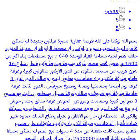
639م²
5
5
بسم الله توكلنا على الله فرصة عقارية مميزة فيلتين جديدة لم تسكن
فاخرة للبيع تشطيب سوبر ديلوكس في مخطط الرانوناء في المدينة المنورة
خلف قصر امنية مساحة الفيلا الوحدة 640 م مع مسطحات بناء اكثر من
1500 م بمعنى قصر مصغر غرف وسيعة وشرحة وكبيرة على شارع 16
شرقي قريب من مسجد . تتكون من الدور الارضي صالونين كبيرة وغرفة
طعام وغرفة مكتب و 4 حمامات ومطبخ رئيسي وصالة . الدور الثاني 4
غرف نوم اجنحة بحمامتها وصالة ومطبخ سيرفس . الدور الثالث غرفة
خادمة وغرفة نوم ضيوف وصالة وغرفة غسيل وسطحين . البدروم مسبح
3 صوالين كبيرة وحمامات ومروش . الحوش غرفة سائق بحمام حوش
كبير مع موقف السيارة . يوجد مصعد ضمانات على التشطيب والسباكة
والكهرباء . ملاحظة في حال تم الاتفاق والشراء يحتاج المالك حدود شهر
لاعادة تأهيل الدهانات وصيانة الكهرباء وتركيب مكيفات على حسب
الاتفاق بسبب كانت مقفلة من مدة 4 سنوات مع العلم لم تسكن مسبقا .
المطلوب للفيلا الوحدة 2500000 ريال صافي للمالك . السوم