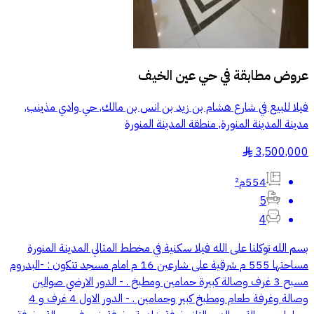
عروض مطابقة في
حي عين الخيف
فيلا للبيع في شارع هشام بن زيد بن انس بن مالك, حي وادي مذينب,
مدينة المدينة المنورة, منطقة المدينة المنورة
3,500,000
§
554م²
5
4
بسم الله توكلنا على الله فيلا سكنية في مخطط المثالي المدينة المنورة
مساحتها 555 م شرقية على شارعين 16 م امام مسجد تتكون : -البدروم
مسبح 3 غرف وصالة كبيرة حمامين ومطبخ . - الدور الارضي صوالين
وصالة وغرفة طعام ومطبخ كبير وحمامين . - الدور الاول 4 غرف و 4