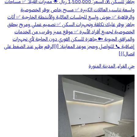
جاهز للسكن 💰 السعر: 1,500,000 ريال 🌟 مميزات الفيلا: ✅ مساحات
واسعة تناسب العائلات الكبيرة ✅ مسبح خاص يوفر الخصوصية
والرفاهية ✅ حوش واسع للجلسات العائلية والأنشطة الخارجية ✅ أثاث
جاهز يوفر عليك تكلفة وتجهيزات السكن ✅ تصميم عملي ومريح يحقق
الخصوصية لجميع أفراد الأسرة ✅ موقع مميز وقريب من الخدمات
والمرافق الحيوية 🔑 جاهزة للسكن الفوري دون الحاجة لأي تجهيزات
إضافية 📞 للتواصل وحجز موعد المعاينة: [((الرقم يظهر عند الضغط على
اتصال))]
حي الغراء, المدينة المنورة