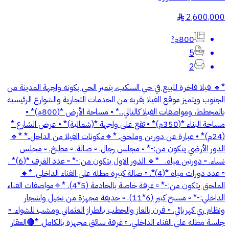
2,600,000
§
800م²
5
2
*🔹 فيلا فاخرة للبيع في حي السكب، يتميز الحي بكونه واجهة المدينة من
الجنوب ويتميز موقع الفيلا بقربه من الخدمات التجارية والشوارع الرئيسية
بالمخطط، ومواصفات الفيلا كالتالي...* • مساحة الأرض *(800م)* •
⁠مساحة البناء *(350م)* • تقع على واجهة *(شمالية)* • عرض الشارع *
(24م)* • ⁠عبارة عن دورين وملحق. *🔸مكونات الفيلا من الداخل..* *🔹
الدور الأرضي يتكون من:-* ▫️ ⁠مجلس رجال. ▫️ ⁠صالة. ▫️ ⁠مطبخ. ▫️ ⁠مجلس
نساء. ▫️ ⁠دورتين مياه. ⁠ ⁠ ⁠*🔹 الدور الاول يتكون من:-* ▫️ عدد الغرف *(6)* .
▫️ عدد دورات مياه *(4)*. ▫️ صالة كبيرة مطله على الفناء الداخلي. *🔹
الملحق يتكون من:-* ▫️ غرفة خاصة بالخادمة (5*4). *🔸مواصفات الفناء
الداخلي:-* ▫️ مسبح كبير (6*11). ▫️ حديقة مجهزة من نخيل واشجار
ونظام ري كهربائي. ▫️ فرن بالغاز والحطب بالطراز العثماني ومشب للشواء. ▫️
جلسة مطله على الفناء الداخلي. ▫️ غرفة سائق مجهزة بالكامل. *🔴العقار