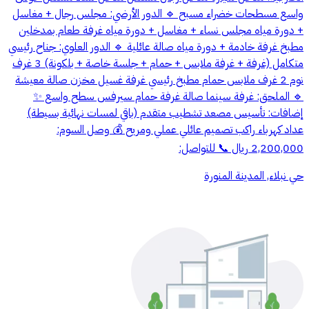
واسع مسطحات خضراء مسبح 🔹 الدور الأرضي: مجلس رجال + مغاسل
+ دورة مياه مجلس نساء + مغاسل + دورة مياه غرفة طعام بمدخلين
مطبخ غرفة خادمة + دورة مياه صالة عائلية 🔹 الدور العلوي: جناح رئيسي
متكامل (غرفة + غرفة ملابس + حمام + جلسة خاصة + بلكونة) 3 غرف
نوم 2 غرف ملابس حمام مطبخ رئيسي غرفة غسيل مخزن صالة معيشة
🔹 الملحق: غرفة سينما صالة غرفة حمام سيرفس سطح واسع ✨
إضافات: تأسيس مصعد تشطيب متقدم (باقي لمسات نهائية بسيطة)
عداد كهرباء راكب تصميم عائلي عملي ومريح 💰 وصل السوم:
2,200,000 ريال 📞 للتواصل:
حي نبلاء, المدينة المنورة