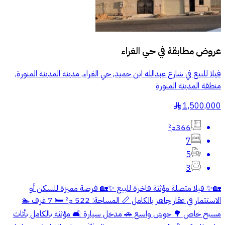
عروض مطابقة في
حي الغراء
فيلا للبيع في شارع عبدالله ابن حميد, حي الغراء, مدينة المدينة المنورة,
منطقة المدينة المنورة
1,500,000
§
366م²
7
5
3
🏡✨ فيلا متصلة مؤثثة فاخرة للبيع ✨🏡 فرصة مميزة للسكن أو
الاستثمار في عقار جاهز بالكامل 📏 المساحة: 522 م² 🛏️ 7 غرف 🏊
مسبح خاص 🌳 حوش واسع 🚗 مدخل سيارة 🛋️ مؤثثة بالكامل بأثاث