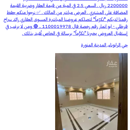
2200000 ريال . السعي 2.5 في المية من قيمة العقار وضريبة القيمة
المضافة على المشتري . العرض مباشر من المالك . ✅ نرجوا منكم حفظ
رقمنا لديكم *تكرّماً* لتصلكم عروضنا المباشرة المسوق العقاري رائد سراج
قرطلي - ابو انمار رقم رخصة فال 1100019978 .. 🔴 ومن لا يرغب في
إستقبال العروض يخبرنا "تكرُّماً" برسالة في الخاص تُفيد بذلك .
حي الرانوناء, المدينة المنورة