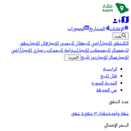
الإعلانات
المشاريع
الحجوزات
بحث
الكل
شقق للإيجار
أراضي للبيع
فلل للبيع
دور للإيجار
فلل للإيجار
شقق
للبيع
عمائر للبيع
محلات للإيجار
استراحة للبيع
مكتب تجاري للإيجار
أراضي
للإيجار
عمائر للإيجار
دور للبيع
المزيد
الرئيسية
فلل للبيع
المدينة المنورة
حي الحديقة
عدد الشقق
شقة واحدة
شقتان
٣ شقق
٤ شقق
السعر الإجمالي