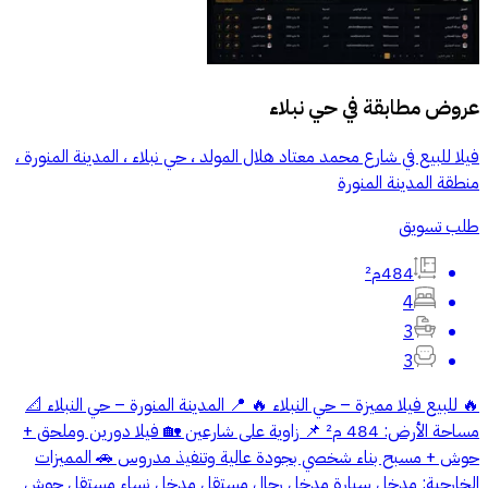
عروض مطابقة في
حي نبلاء
فيلا للبيع في شارع محمد معتاد هلال المولد ، حي نبلاء ، المدينة المنورة ،
منطقة المدينة المنورة
طلب تسويق
484م²
4
3
3
🔥 للبيع فيلا مميزة – حي النبلاء 🔥 📍 المدينة المنورة – حي النبلاء 📐
مساحة الأرض: 484 م² 📌 زاوية على شارعين 🏡 فيلا دورين وملحق +
حوش + مسبح بناء شخصي بجودة عالية وتنفيذ مدروس 🚗 المميزات
الخارجية: مدخل سيارة مدخل رجال مستقل مدخل نساء مستقل حوش