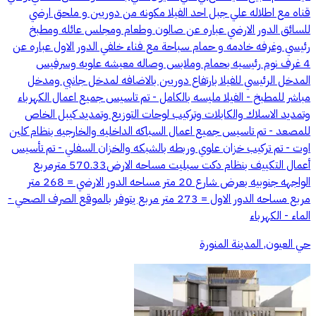
قناه مع اطلاله علي جبل احد الفيلا مكونه من دوريين و ملحق ارضي
للسائق الدور الارضي عباره عن صالون وطعام ومجلس عائله ومطبخ
رئيسي وغرفه خادمه و حمام سباحة مع فناء خلفي الدور الاول عباره عن
4 غرف نوم رئيسيه بحمام وملابس وصاله معيشه علويه وسرفيس
المدخل الرئيسي للفيلا بارتفاع دوريين بالاضافه لمدخل جانبي ومدخل
مباشر للمطبخ - الفيلا مليسه بالكامل - تم تاسيس جميع اعمال الكهرباء
وتمديد الاسلاك والكابلات وتركيب لوحات التوزيع وتمديد كيبل الخاص
للمصعد - تم تاسيس جميع اعمال السباكه الداخليه والخارجيه بنظام كلين
اوت - تم تركيب خزان علوي وربطه بالشبكه والخزان السفلي - تم تأسيس
أعمال التكييف بنظام دكت سبليت مساحه الارض570.33 مترمربع
الواجهه جنوبيه بعرض شارع 20 متر مساحه الدور الارضي = 268 متر
مربع مساحه الدور الاول = 273 متر مربع يتوفر بالموقع الصرف الصحي -
الماء - الكهرباء
حي العيون, المدينة المنورة