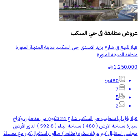
عروض مطابقة في
حي السكب
فيلا للبيع في شارع يزيد الاسدي, حي السكب, مدينة المدينة المنورة,
منطقة المدينة المنورة
1,250,000
§
480م²
7
5
2
فيلا باقي لها تشطيب حي السكب شارع 24 تتكون من مدخلين وكراج
سيارة مساحة الارض ( 480 ) مساحة البناء ( 592،8 ) الدور الأرضي
مجلس استقبال كبير غرفة سفرة (مقلط ) صالون استقبال كبير مع مغسلة