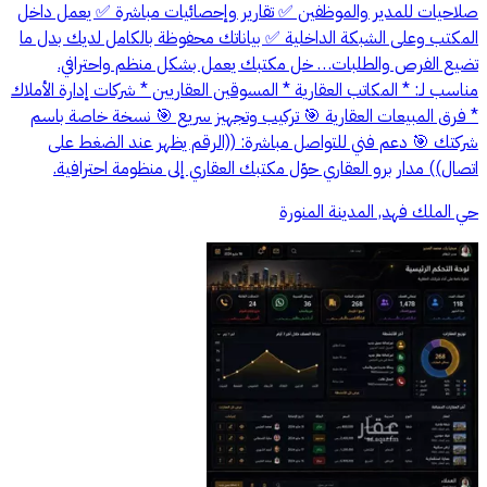
صلاحيات للمدير والموظفين ✅ تقارير وإحصائيات مباشرة ✅ يعمل داخل
المكتب وعلى الشبكة الداخلية ✅ بياناتك محفوظة بالكامل لديك بدل ما
تضيع الفرص والطلبات… خل مكتبك يعمل بشكل منظم واحترافي.
مناسب لـ: * المكاتب العقارية * المسوقين العقاريين * شركات إدارة الأملاك
* فرق المبيعات العقارية 🎯 تركيب وتجهيز سريع 🎯 نسخة خاصة باسم
شركتك 🎯 دعم فني للتواصل مباشرة: ((الرقم يظهر عند الضغط على
اتصال)) مدار برو العقاري حوّل مكتبك العقاري إلى منظومة احترافية.
حي الملك فهد, المدينة المنورة