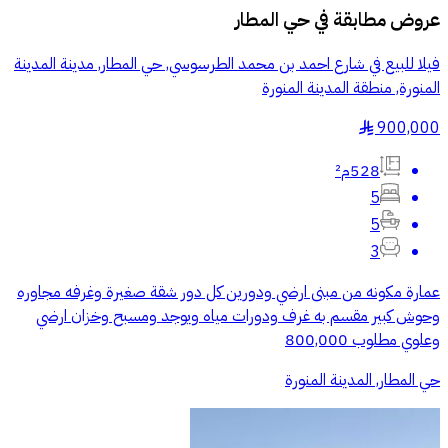
عروض مطابقة في
حي المطار
فيلا للبيع في شارع احمد بن محمد الطرسوسي, حي المطار, مدينة المدينة
المنورة, منطقة المدينة المنورة
900,000
§
528م²
5
5
3
عمارة مكونه من مبنى ارضي ودورين كل دور شقة صغيرة وغرفه مجاوره
وحوش كبير مقسم به غرف ودورات مياه ويوجد ومسبح وخزان ارضي
وعلوي مطلوب 800,000
حي المطار, المدينة المنورة