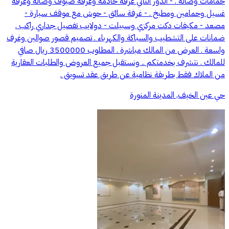
حمامات وصالة . - الدور الثاني غرفة خادمة وغرفة ضيوف وصالة وغرفة
غسيل وحمامين ومطبخ . - غرفة سائق - حوش مع موقف سيارة -
مصعد - مكيفات دكت مركزي وسبيلت - دولايب تفصيل جداري راكب .
ضمانات على التشطيب والسباكة والكهرباء . تصميم قصور صوالين وغرف
واسعة . العرض من المالك مباشرة . المطلوب 3500000 ريال صافي
للمالك . نتشرف بخدمتكم .. ونستقبل جميع العروض والطلبات العقارية
من الملاك فقط بطريقة نظامية عن طريق عقد تسويق .
حي عين الخيف, المدينة المنورة