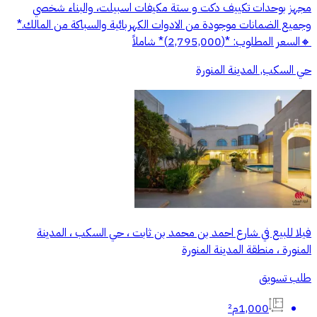
مجهز بوحدات تكييف دكت و ستة مكيفات اسبيلت، والبناء شخصي
وجميع الضمانات موجودة من الادوات الكهربائية والسباكة من المالك.*
🔸السعر المطلوب: *(2,795,000)* شاملاً
حي السكب, المدينة المنورة
فيلا للبيع في شارع احمد بن محمد بن ثابت ، حي السكب ، المدينة
المنورة ، منطقة المدينة المنورة
طلب تسويق
1,000م²