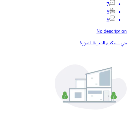
7
5
5
No description
حي السكب, المدينة المنورة