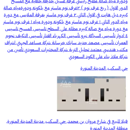
ودورة مياه صالة مطبخ رئيسي غرفة غسيل حديقة خلفية مع المسبح
الدور الاول ( ربع غرف نوم ) ٢غرف نوم ماستر مع بلكونه ودورةمياه صالة
كبيره دبل هايت في الاول الثاني ٢ غرف نوم ماستر بغرفة الملابس مع دورة
مياه الدور الثاني ١ غرف نوم ماستر مع بلكونه ودورة مياه ١ غرف نوم ماستر
مع دورة مياه مع صاله كبيره مطله على السطح تاسيس المسبح تاسيس
٤ ادوار تأسيس السباكة نبرو تأسيس الكهرباء الفنار تأسيس التكيف نجوم
العمران تأسيس مصعد حديد سابك خرسانة شركة مساعد الجهني اشراف
مكتب هندسي معتمد تحليل التربة شركة المختبرات السعودي تأمين من
شركة ملاذ بناء على الكود السعودي
حي السكب, المدينة المنورة
فيلا للبيع في شارع مروان بن محمد, حي السكب, مدينة المدينة المنورة,
منطقة المدينة المنورة