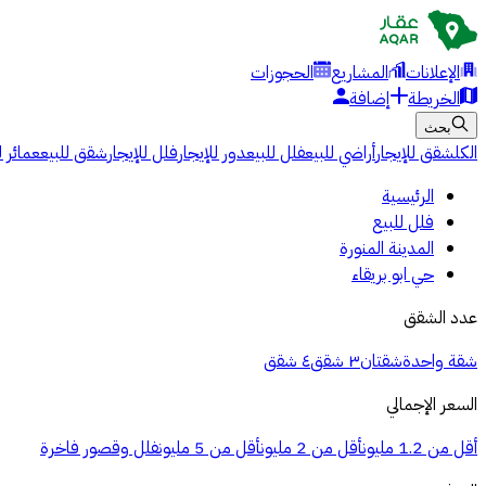
الإعلانات
المشاريع
الحجوزات
الخريطة
إضافة
بحث
الكل
شقق للإيجار
أراضي للبيع
فلل للبيع
دور للإيجار
فلل للإيجار
شقق للبيع
عمائر ل
الرئيسية
فلل للبيع
المدينة المنورة
حي ابو بريقاء
عدد الشقق
شقة واحدة
شقتان
٣ شقق
٤ شقق
السعر الإجمالي
أقل من 1.2 مليون
أقل من 2 مليون
أقل من 5 مليون
فلل وقصور فاخرة