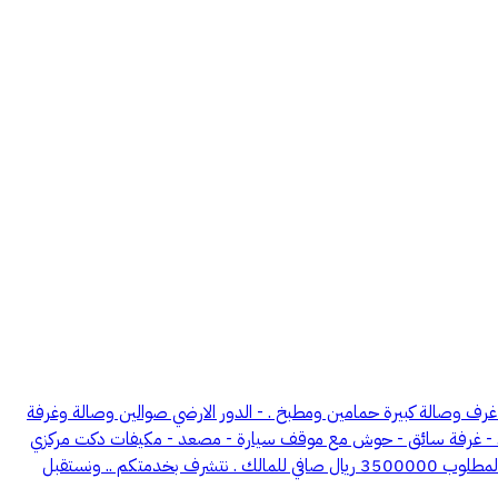
م الله توكلنا على الله فيلا سكنية في مخطط المثالي المدينة المنورة مساحتها 555 م شرقية على شارعين 16 م امام مسجد تتكون : -البدروم مسبح 3 غرف وصالة كبيرة حمامين ومطبخ . - الدور الارضي صوالين وصالة وغرفة
فة غسيل وحمامين ومطبخ . - غرفة سائق - حوش مع موقف سيارة - مصعد - مكيفات دكت مركزي
وسبيلت - دولايب تفصيل جداري راكب . ضمانات على التشطيب والسباكة والكهرباء . تصميم قصور صوالين وغرف واسعة . العرض من المالك مباشرة . المطلوب 3500000 ريال صافي للمالك . نتشرف بخدمتكم .. ونستقبل