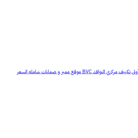
فيلا فآخرة للبيع بمساحة 760م تتكون من 13 غرفة و 5 صالات و 9 دورات مياه و 3 مطابخ و مسبح و فناء خارجي و بدروم رخام ايطالي و عماني درجة أولى تكييف مركزي النوافذ BVC موقع مميز و ضمانات شامله السعر