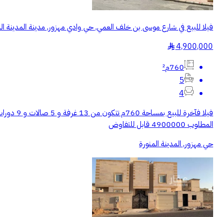
فيلا للبيع في شارع موسى بن خلف العمي, حي وادي مهزور, مدينة المدينة المن
4,900,000
§
760م²
5
4
المطلوب 4900000 قابل للتفاوض
حي مهزور, المدينة المنورة