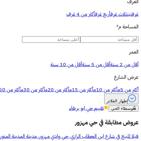
الغرف
غرفتين
ثلاث غرف
أربع غرف
أكثر من 4 غرف
المساحة
م²
العمر
أقل من 2 سنة
أقل من 5 سنة
أقل من 10 سنة
عرض الشارع
أكثر من 5م
أكثر من 10م
أكثر من 15م
أكثر من 20م
أكثر من 30م
أكثر من 50م
إظهار الفلاتر
تقييم
حي ابو بريقاء
وسطاء الحي
عروض مطابقة في
حي مهزور
فيلا للبيع في شارع ابن الحطاب الرازي, حي وادي مهزور, مدينة المدينة المنور