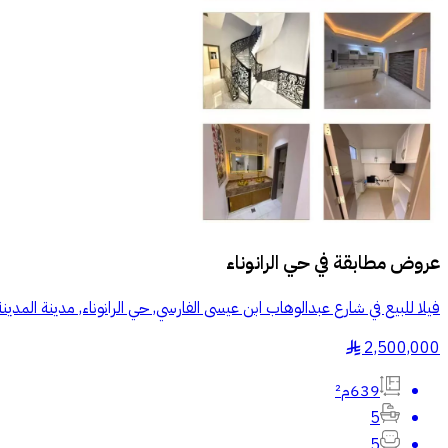
عروض مطابقة في
حي الرانوناء
فيلا للبيع في شارع عبدالوهاب ابن عيسى الفارسي, حي الرانوناء, مدينة المدينة
2,500,000
§
639م²
5
5