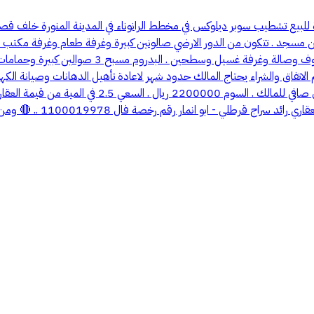
بحمامتها وصالة ومطبخ سيرفس . الدور الثالث غرفة 
سنوات مع العلم لم تسكن مسبقا . المطلوب للفيلا الوحد
 .. 🔴 ومن لا يرغب في إستقبال العروض يخبرنا "تكرُّماً" برسالة في الخاص تُفيد بذلك .