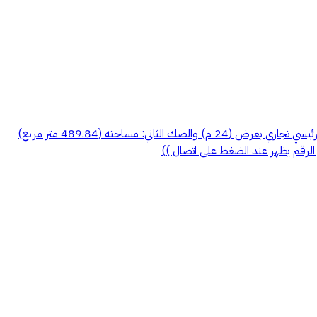
فيلا مستقلة ثلاث أدوار، وحديقة بها مسبح وملحق خارجي، مبنية على ارضين (كل ارض بصك مستقل) الصك الأول: مساحته (511.22 متر مربع) شارع رئيسي تجاري بعرض (24 م) والصك الثاني: مساحته (489.84 متر مربع)