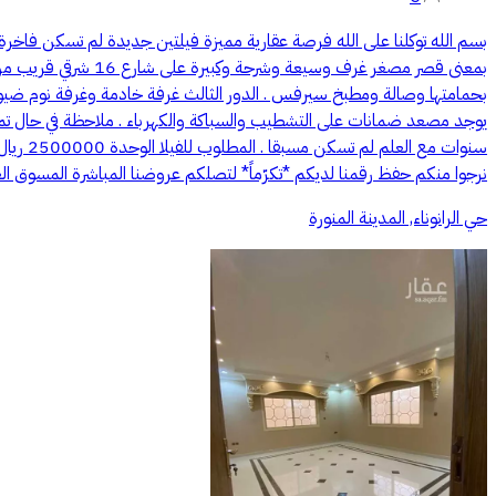
نرجوا منكم حفظ رقمنا لديكم *تكرّماً* لتصلكم عروضنا المباشرة المسوق العقاري رائد سراج قرطلي - ابو انمار رقم رخصة فال 1100019978
حي الرانوناء, المدينة المنورة