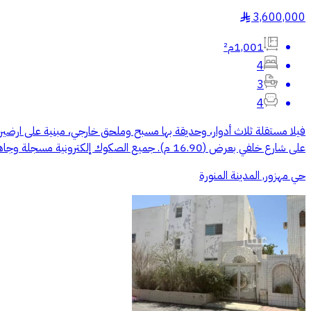
3,600,000
§
1,001م²
4
3
4
على شارع خلفي بعرض (16.90 م). جميع الصكوك إلكترونية مسجلة وجاهزة للإفراغ. المطلوب (3,600,000 ريال). ثلاثة ملايين وستمائة ألف ريال : (( الرقم يظهر عند الضغط على اتصال ))
حي مهزور, المدينة المنورة