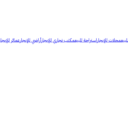
لبيع
محلات للإيجار
استراحة للبيع
مكتب تجاري للإيجار
أراضي للإيجار
عمائر للإيجار