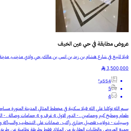
عروض مطابقة في
حي عين الخيف
فيلا للبيع في شارع هشام بن زيد بن انس بن مالك, حي وادي مذينب, مدينة ال
3,500,000
§
554م²
5
4
طعام ومطبخ كبير وحمامين 
جميع العروض والطلبات العقارية من الملاك فقط بطريقة نظامية عن طريق 