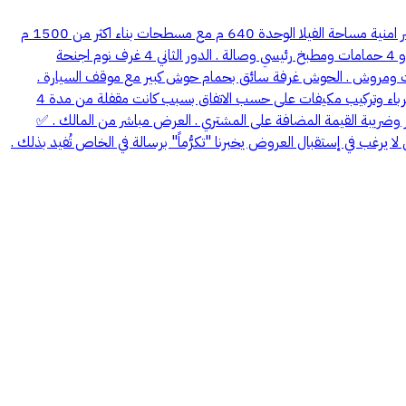
بسم الله توكلنا على الله فرصة عقارية مميزة فيلتين جديدة لم تسكن فاخرة للبيع تشطيب سوبر ديلوكس في مخطط الرانوناء في المدينة المنورة خلف قصر امنية مساحة الفيلا الوحدة 640 م مع مسطحات بناء اكثر من 1500 م
بمعنى قصر مصغر غرف وسيعة وشرحة وكبيرة على شارع 16 شرقي قريب من مسجد . تتكون من الدور الارضي صالونين كبيرة وغرفة طعام وغرفة مكتب و 4 حمامات ومطبخ رئيسي وصالة . الدور الثاني 4 غرف نوم اجنحة
خادمة وغرفة نوم ضيوف وصالة وغرفة غسيل وسطحين . البدروم مسبح 3 صوالين كبيرة وحمامات ومروش . الحوش غرفة سائق بحمام حوش كبير مع موقف السيارة .
يوجد مصعد ضمانات على التشطيب والسباكة والكهرباء . ملاحظة في حال تم الاتفاق والشراء يحتاج المالك حدود شهر لاعادة تأهيل الدهانات وصيانة الكهرباء وتركيب مكيفات على حسب الاتفاق بسبب كانت مقفلة من مدة 4
ة 2500000 ريال صافي للمالك . السوم 2200000 ريال . السعي 2.5 في المية من قيمة العقار وضريبة القيمة المضافة على المشتري . العرض مباشر من المالك . ✅