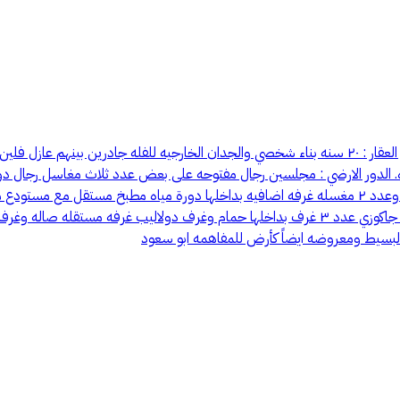
مواصفات الفيلا : المساحة :٨١٠ الاطوال : 30 م على الشارع في 27 عمق عمر العقار : ٢٠ سنه بناء شخصي والجد
للصاله علويه مع مدفاه واجه قزاز صاله سفليه مجلس نساء مع دوره مياه وعدد ٢ مغسله غرفه اضافيه بداخل