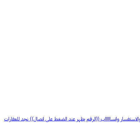
لبيع كاش فقط الموقع داخل الاعلان صحيح 100٪ الصك حر افراغ فوري للتواصل والاستفسار واتسااااااب ((الرقم يظهر عند الضغط على اتصال)) نجد للعقارات