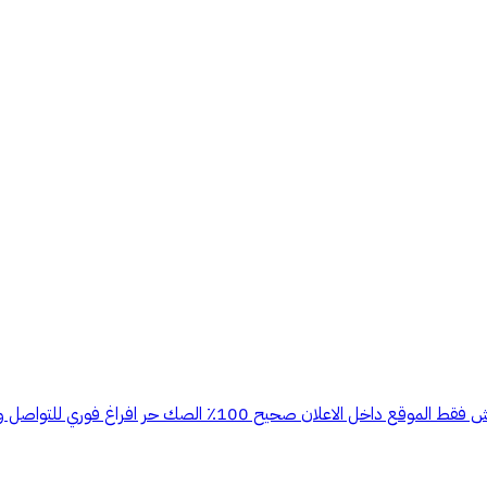
🔴 فيلا للبيع 🔴 التفاصيل 👇🏼 دورين مفصولة العمر 35 سنة تقريبا ا