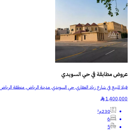
عروض مطابقة في
حي السويدي
فيلا للبيع في شارع زياد الغفاري, حي السويدي, مدينة الرياض, منطقة الرياض
1,400,000
§
230م²
6
5