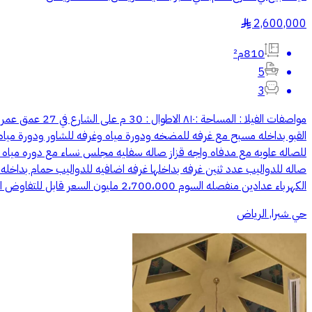
2,600,000
§
810م²
5
3
الكهرباء عدادين منفصله السوم 2،700،000 مليون السعر قابل للتفاوض البسيط ومعروضه ايضاً كأرض للمفاهمه ابو سعود
حي شبرا, الرياض