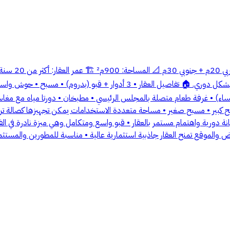
مسبح كبير • مسبح صغير • مساحة متعددة الاستخدامات يمكن تجهيزها كصالة تر
ض كبيرة بمساحة 900م² • بناء شخصي • صيانة دورية واهتمام مستمر بالعقار • قبو واسع ومتكامل وهي 
أرض والموقع تمنح العقار جاذبية استثمارية عالية • مناسبة للمطورين والمستث