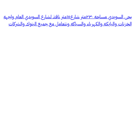
الكووووووود 18 التفاصيل: السلام عليكم ورحمه الله وبركاته اسعد الله اوقاتكم بكل خير شركه أوائل نمار العقارية يسعدنا أن نقدم لكم فيلل دوبلكسات بحى السويدي مساحه ٢٣٠متر شارع١٥متر نافذ لشارع السويدي العام واجهه
ت المطلوبة على العوازل والخزنات والبايكه والكهرباء والسباكه ونتعامل مع جميع البنوك والشركات