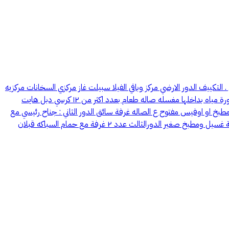
ان الخارجيه للفله جادرين بينهم عازل فلين . التكييف الدور الارضي مركز وباقي الفيلا سبيلت غاز مركزي السخانات مركزيه
القبو بداخله مسبح مع غرفه للمضخه ودورة مياه وغرفه للشاور ودورة مياه. الدور الارضي : مجلسين رجال مفتوحه على بعض عدد ثلاث مغاسل رجال دورة مياه بداخلها مغسله صاله طعام بعدد اكثر من ١٢ كرسي دبل هايت
ها دورة مياه مطبخ مستقل مع مستودع مطبخ او اوفيس مفتوح ع الصاله غرفة سائق الدور الثاني : جناح رئيسي مع
صاله للدواليب عدد ثنين غرفه بداخلها غرفه اضافيه للدواليب حمام بداخله جاكوزي عدد ٣ غرف بداخلها حمام وغرف دولاليب غرفه مستقله صاله وغرفة غسيل ومطبخ صغير الدورالثالث عدد ٢ غرفة مع حمام السباكه قبلان