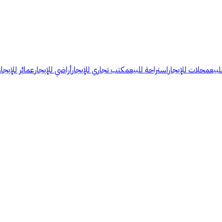
لبيع
محلات للإيجار
استراحة للبيع
مكتب تجاري للإيجار
أراضي للإيجار
عمائر للإيجار