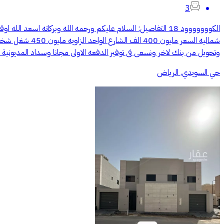
3
شماليه السعر م
وتحويل من بنك لاخر ونسعى فى توفير الدفعه الاولى مجانا وسداد المديونية و
حي السويدي, الرياض