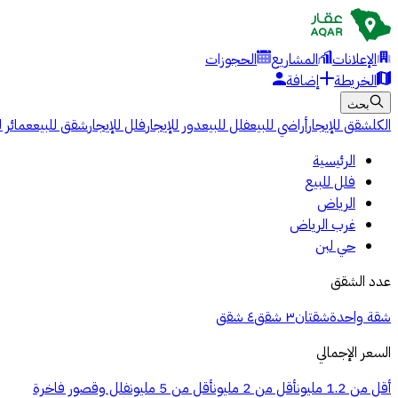
الإعلانات
المشاريع
الحجوزات
الخريطة
إضافة
بحث
الكل
شقق للإيجار
أراضي للبيع
فلل للبيع
دور للإيجار
فلل للإيجار
شقق للبيع
عمائر ل
الرئيسية
فلل للبيع
الرياض
غرب الرياض
حي لبن
عدد الشقق
شقة واحدة
شقتان
٣ شقق
٤ شقق
السعر الإجمالي
أقل من 1.2 مليون
أقل من 2 مليون
أقل من 5 مليون
فلل وقصور فاخرة