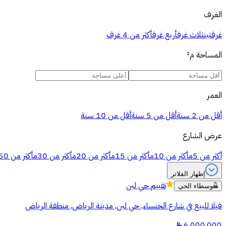
الغرف
غرفتين
ثلاث غرف
أربع غرف
أكثر من 4 غرف
المساحة
م²
العمر
أقل من 2 سنة
أقل من 5 سنة
أقل من 10 سنة
عرض الشارع
أكثر من 5م
أكثر من 10م
أكثر من 15م
أكثر من 20م
أكثر من 30م
أكثر من 50م
إظهار الفلاتر
تقييم
حي لبن
وسطاء الحي
فيلا للبيع في شارع الخنساء, حي لبن, مدينة الرياض, منطقة الرياض
§