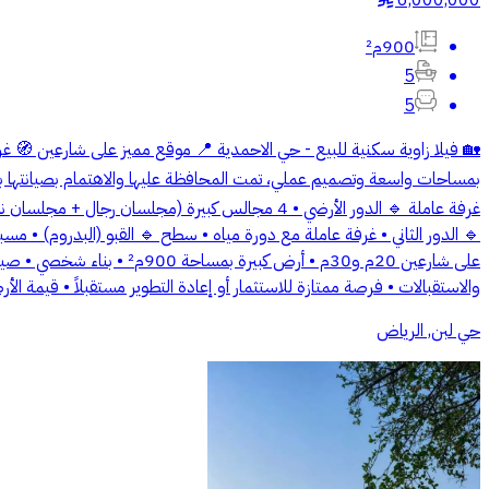
6,000,000
900م²
5
5
🔹 الدور الثاني • غرفة عاملة مع دورة مياه • سطح 🔹 القبو (البدروم) • 
على شارعين 20م و30م • أر
والاستقبالات • فرصة ممتازة للاستثمار أو إعادة التطوير مستقبلاً • قيمة ال
حي لبن, الرياض