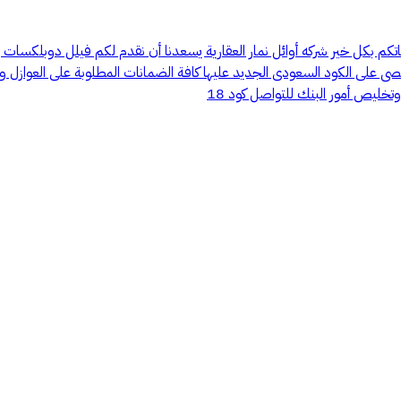
ليون 400 الف الشارع الواحد الزاويه مليون 450 شغل شخصى على الكود السعودى الجديد عليها كافة الضمانا
تخليص أمور البنك للتواصل كود 18