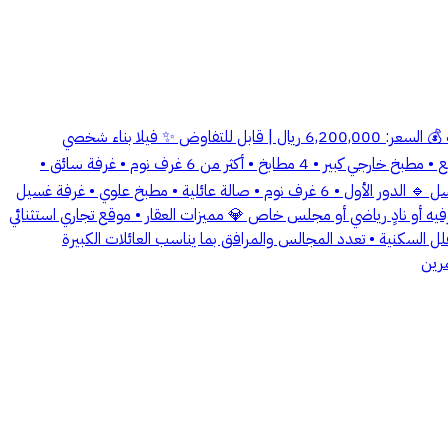
🏡 فيلا زاوية سكنية للبيع - حي الاحمدية 📍 موقع مميز على شارعين 🧭 غربي 20م + جنوبي 30م 📐 المساحة: 900م² 🏗️ عمر العقار: أكثر من 20 سنة 💰 السعر: 6,200,000 ريال | قابل للتفاوض ✨ فيلا بناء شخصي
بمساحات واسعة وتصميم عملي، تمت المحافظة عليها والاهتمام بصيانتها بشكل دوري. 🏠 تفاصيل العقار • 3 أدوار + قبو (بدروم) • مسبح • حوش واسع • مطبخ خارجي كبير • 4 مطابخ • أكثر من 6 غرف نوم • غرفة سائق •
غرفة عاملة 🔹 الدور الأرضي • 4 مجالس كبيرة (مجلسان رجال + مجلسان نساء) • غرفة طعام متصلة بالمجلس الرئيسي • مطبخان • دورتا مياه مع مغاسل 🔹 الدور الأول • 6 غرف نوم • صالة عائلية • مطبخ علوي • غرفة غسيل
فيه أو نادٍ رياضي أو مجلس خاص 💎 مميزات العقار • موقع تجاري استثنائي
ميزة نادرة في الفلل السكنية • تعدد المجالس والمرافق بما يناسب العائلات الكبيرة
مرين