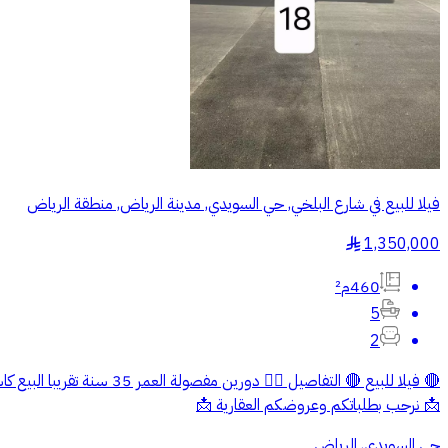
فيلا للبيع في شارع البلخي, حي السويدي, مدينة الرياض, منطقة الرياض
1,350,000
§
460م²
5
2
📩 نرحب بطلباتكم وعروضكم العقارية 📩
حي السويدي, الرياض