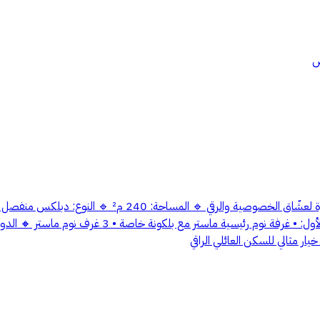
ض
✨ فيلا دبلكس مستقلة – تصميم راقٍ وتشطيب مميز ✨ فرصة 
غرفة خادمة • فناء داخلي خاص يضيف لمسة هدوء وخصوصية
ر مثالي للسكن العائلي الراقي