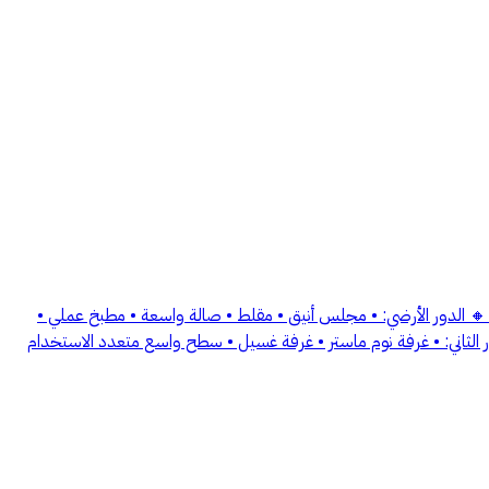
سكن فاخرة لعشّاق الخصوصية والرقي 🔹 المساحة: 240 م² 🔹 النوع: دبلكس منفصل 🔸 الدور الأرضي: • مجلس أنيق • مقلط • صالة واسعة • مطبخ عملي •
 🔸 الدور الأول: • غرفة نوم رئيسية ماستر مع بلكونة خاصة • 3 غرف نوم ماستر 🔸 الدور الثاني: • غرفة نوم ماستر • غرفة غسيل • سطح واسع متعدد الاستخدام