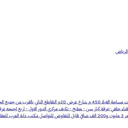
 الرياض
فله بالمهدية في المربع الذهبي تصميم وتشطيب ممتاز مع استغلال المساحا
لفي-غرفة كبار سن - مطبخ - تكيف مركزي الدور الاول - اربع اجنحه غرف نوم
اصل))