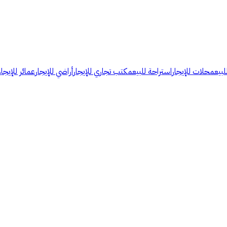
لبيع
محلات للإيجار
استراحة للبيع
مكتب تجاري للإيجار
أراضي للإيجار
عمائر للإيجار