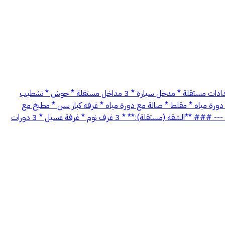
**فيلا للبيع – دورين مفصولة + شقة مستقلة** 📍 على شارعين 📐 المساحة: 429 م² 🧭 عرض الشارع: 12 م جنوبيه غربيه **المميزات العامة:** * عدادات مستقلة * مدخل سيارة * 3 مداخل مستقلة * حوش * تشطيب
ة مياه * مقلط * صالة مع دورة مياه * غرفه كبار سن * مطبخ مع
مستودع --- ### **الدور العلوي:** * مجلس + مقلط + دورة مياه * غرفة ماستر مع غرفة ملابس * مطبخ * غرفة عاملة * غرفتان نوم * حمام * صالة --- ### **الشقة (مستقلة):** * 3 غرف نوم * غرفة غسيل * 3 دورات