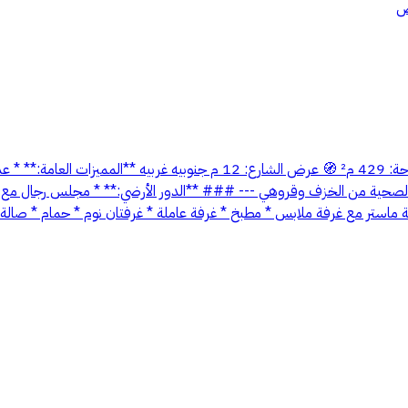
اض
لصحية من الخزف وقروهي --- ### **الدور الأرضي:** * مجلس رجال مع دور