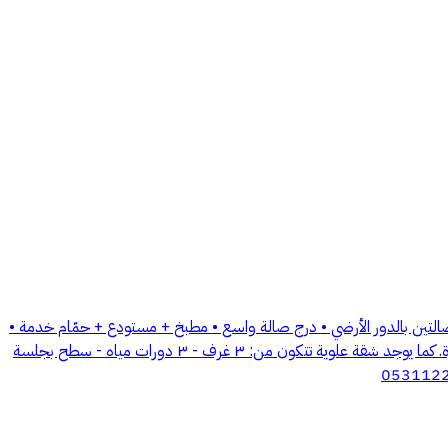
باخ سيراميك + غسالة صحون) • صالتين بالدور الأرضي • درج صالة واسع • مطبخ + مستودع + حمّام خدمة •
مجلس رجال + مقلط • ٤ غرف نوم كل غرفة بدورة مياه خاصة • بيت شعر جاهز للضيافة • مدخلين مستقلين (رجال / نساء) • ٧ دورات مياه • كراج سيارة. كما يوجد شقة علوية تتكون من: ٣ غرف - ٣ دورات مياه - سطح بجلسة