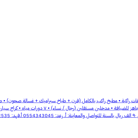
يلا في حي الاحمدية تتكون من: دورين بتصميم عملي ومريح • ٩ مكيفات راكبة • مطبخ راكب بالكامل (فرن + ط