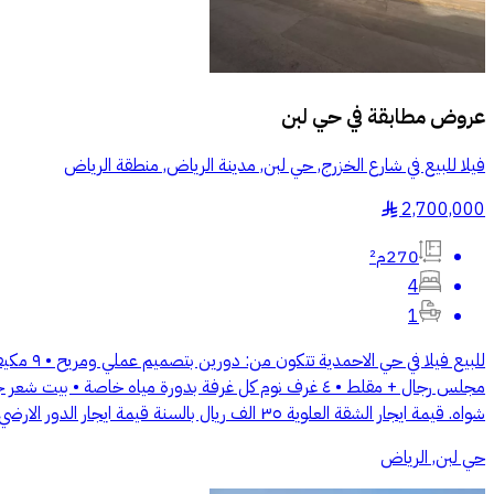
عروض مطابقة في
حي لبن
فيلا للبيع في شارع الخزرج, حي لبن, مدينة الرياض, منطقة الرياض
2,700,000
§
270م²
4
1
للبيع ف
شواه. قيمة ايجار الشقة العلوية ٣٥ الف ريال بالسنة قيمة ايجار الدور الارضي ٩٠ الف ريال بالسنة للتواصل والمعاينة: أ. رعد: 0554343045 أ.فهد: 0531122535
حي لبن, الرياض