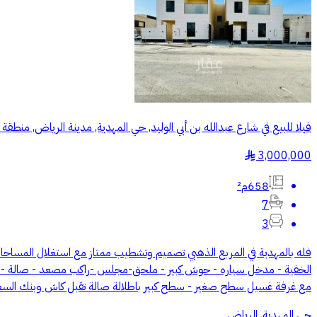
فيلا للبيع في شارع عبدالله بن أبي الوليد, حي المهدية, مدينة الرياض, منطقة
3,000,000
§
658م²
7
3
الخفية - مدخل سياره - حوش كبير - ملحق-مجلس -راكب مصعد - صالة -فناء خ
مع غرفة غسيل سطح صغير - سطح كبير باطلالة صالة تقبل كاش وبنك السعر 3 مليون و200 الف صافي قابل للتفاوض للتواصل مكتب دانة الغرب للعقارات ((رقم المعلن يظهر عند التو
حي المهدية, الرياض