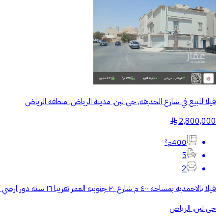
فيلا للبيع في شارع الحديقة, حي لبن, مدينة الرياض, منطقة الرياض
2,800,000
§
400م²
5
2
فيلا بالاحمديه بمساحة ٤٠٠ م شارع ٢٠ جنوبيه العمر تقريبا ١٦ سنه دور ارضي مع مسروق وشقتين ٣ عدادات كهرباء وبالاماكان اضافة شقة ثالثه بسهوله يوجد ملحق خارجي وغرفة سائق يوجد مكيفات
حي لبن, الرياض