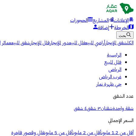
الإعلانات
المشاريع
الحجوزات
الخريطة
إضافة
بحث
الكل
شقق للإيجار
أراضي للبيع
فلل للبيع
دور للإيجار
فلل للإيجار
شقق للبيع
عمائر ل
الرئيسية
فلل للبيع
الرياض
غرب الرياض
حي ظهرة نمار
عدد الشقق
شقة واحدة
شقتان
٣ شقق
٤ شقق
السعر الإجمالي
أقل من 1.2 مليون
أقل من 2 مليون
أقل من 5 مليون
فلل وقصور فاخرة