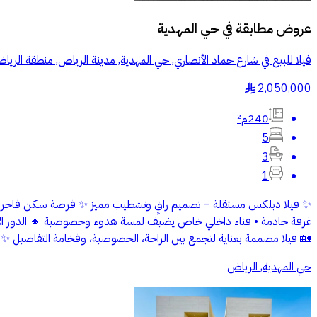
عروض مطابقة في
حي المهدية
فيلا للبيع في شارع حماد الأنصاري, حي المهدية, مدينة الرياض, منطقة الريا
2,050,000
§
240م²
5
3
1
🏡 فيلا مصممة بعناية لتجمع بين الراحة، الخصوصية، وفخامة التفاصيل ✨ خيا
حي المهدية, الرياض