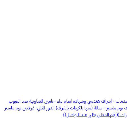
ت مساحة الفيلا 450 م شارع عرض 20م التقاطع الثاني بالقرب من جميع الخدمات - اشراف هندسي وشهادة اتمام بناء - تامين التعاونية ضد العيوب
 ماستر - صالة (منها بلكونات بالغرف) الدور الثاني- غرفتين نوم ماستر