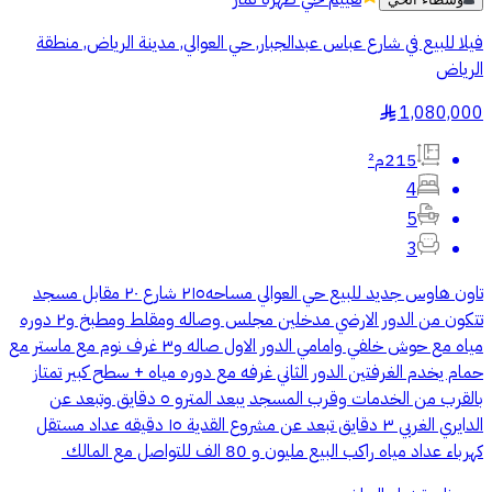
فيلا للبيع في شارع عباس عبدالجبار, حي العوالي, مدينة الرياض, منطقة
الرياض
1,080,000
§
215م²
4
5
3
تاون هاوس جديد للبيع حي العوالي مساحه٢١٥ شارع ٢٠ مقابل مسجد
تتكون من الدور الارضي مدخلين مجلس وصاله ومقلط ومطبخ و٢ دوره
مياه مع حوش خلفي وامامي الدور الاول صاله و٣ غرف نوم مع ماستر مع
حمام يخدم الغرفتين الدور الثاني غرفه مع دوره مياه + سطح كبير تمتاز
بالقرب من الخدمات وقرب المسجد يبعد المترو ٥ دقايق وتبعد عن
الدايري الغربي ٣ دقايق تبعد عن مشروع القدية ١٥ دقيقه عداد مستقل
كهرباء عداد مياه راكب البيع مليون و 80 الف للتواصل مع المالك ‭