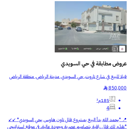
عروض مطابقة في
حي السويدي
فيلا للبيع في شارع تاروت, حي السويدي, مدينة الرياض, منطقة الرياض
850,000
§
185م²
4
📍 *بحمد الله بدأ البيع بمشروع فلل تاون هاوس بحي السويدي* ↙️↙️
*نقدّم لك فلل راقية بتصاميم عصرية وجودة عالية، في موقع استراتيجي