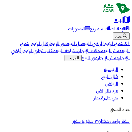
الإعلانات
المشاريع
الحجوزات
بحث
الكل
شقق للإيجار
أراضي للبيع
فلل للبيع
دور للإيجار
فلل للإيجار
شقق
للبيع
عمائر للبيع
محلات للإيجار
استراحة للبيع
مكتب تجاري للإيجار
أراضي
للإيجار
عمائر للإيجار
دور للبيع
المزيد
الرئيسية
فلل للبيع
الرياض
غرب الرياض
حي ظهرة نمار
عدد الشقق
شقة واحدة
شقتان
٣ شقق
٤ شقق