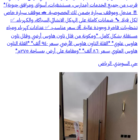
قريب من جميع الخدمات (مدارس، مستشفيات، أسواق ومرافق حيوية)*
🚪 مدخل وموقف سيارة يضمن لك الخصوصية. 🚗 موقف سيارة خاص
لكل فيلا. 🔧 ضمانات كاملة على الهيكل الانشائي,السباكة، والكهرباء. ✅
تشطيبات فاخرة وجودة عالية. 💰 سعر مناسب. ✅ عدادات كهرباء ومياه
مستقلة بشكل كامل. *ومكونة من فلل تاون هاوس أرضي وفلل تاون
هاوس علوي* *الفلة التاون هاوس الأرضي بسعر ٩٤٠ ألف* *الفلة التاون
هاوس العلوي بسعر ٨٦٠ ألف* *ومقامة على أرض بمساحة ٢٧٥م*
حي السويدي, الرياض