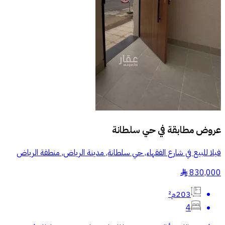
عروض مطابقة في
حي سلطانة
فيلا للبيع في شارع الفقهاء, حي سلطانة, مدينة الرياض, منطقة الرياض
830,000
§
203م²
4