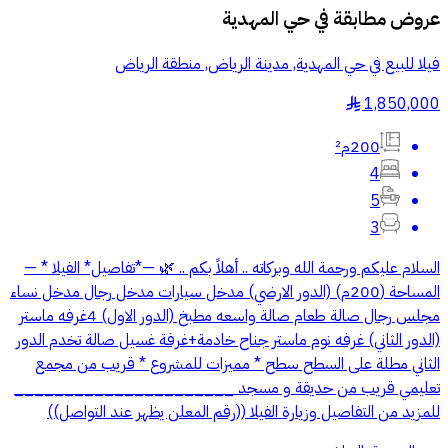
عروض مطابقة في
حي المهدية
فيلا للبيع في حي المهدية, مدينة الرياض, منطقة الرياض
1,850,000
§
200م²
4
5
3
السلام عليكم ورحمة الله وبركاته .. أهلاً بكم .. 🌿 —*تفاصيل* الفيلا * —
المساحة (200م) (الدور الارضي) مدخل سيارات مدخل رجال مدخل نساء
مجلس رجال صالة طعام صالة واسعه مطبخ (الدور الاول) 4غرفه ماستر
(الدور الثاني) غرفه نوم ماستر جناح خادمة+غرفة غسيل صالة تخدم الدور
الثاني مطلة على السطح سطح * مميزات للمشروع * قريب من مجمع
تعليمي قريب من حديقة و مسجد ______________________
للمزيد من التفاصيل وزيارة الفيلا ((رقم المعلن يظهر عند التواصل))