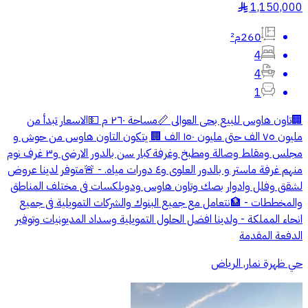
1,150,000
§
260م²
4
4
1
🏢تاون هاوس للبيع بحى العوالى 📏مساحة ٢٦٠ م 💵الاسعار تبدأ من
مليون ٧٥ الف حتى مليون ١٥٠ الف 🏢 يتكون التاون هاوس من حوش و
مجلس ومقلط وصالة ومطبخ وغرفة كبار سن بالدور الارضى و٣ غرف نوم
منهم غرفة ماستر و بالدور العلوى و٤ دورات مياه. - 🚨متوفر لدينا عروض
لشقق وفلل وادوار بصك وتاون هاوس ودوبلكسات فى مختلف المناطق
والمخططات - 🏦نتعامل مع جميع البنوك والشركات التمويلية فى جميع
انحاء المملكة - ولدينا افضل الحلول التمويلية وسداد المديونيات وتوفير
الدفعة المقدمة
حي ظهرة نمار, الرياض