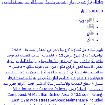
فيلا للبيع في شارع ابن أبي راشد, حي المعذر, مدينة الرياض, منطقة الرياض
3,500,000
§
243م²
4
4
2
للبيع فيلا داخل كمباوند كارولينا بالمز حي المعذر المساحة : 243.5
الواجهات : شرقا شارع عرض 12 م الخدمات : شاملة الصيانة كما يوجد
ملاعب كرة قدم ومسبح وملاهي للأطفال ومقهى وصالة ألعاب رياضية
العمر : 8 سنة الدور الأرضي مكون من : عدد غرفة سائق + مجلس +
صالة + حديقة + مطبخ ودورة مياة الدور الأول مكون من : صالة + عدد
4 غرفة نوم + 3 دورة مياة الدور الثاني مكون من غرفة خادمة + غرفة
غسيل + سطح للمعاينة والإستفسار شركة أسيتس قيت ((الرقم يظهر عند
الضغط على اتصال)) واتس Villa for sale in Carolina Palms
Compound, Al Ma'athar District Area: 243.5 sq m Facing:
East, 12m wide street Services: Maintenance included