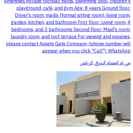
Amenities include football fields, swimming pool, children's
playground, café, and gym Age: 8 years Ground floor:
Driver's room, majlis (formal sitting room), living room,
garden, kitchen, and bathroom First floor: Living room, 4
bedrooms, and 3 bathrooms Second floor: Maid's room,
laundry room, and roof terrace For viewing and inquiries,
please contact Assets Gate Company (phone number will
appear when you click "Call"). WhatsApp
حي ام الحمام الشرقي, الرياض