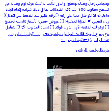
ومجلس رجال وصاله ومطبخ والدور الثالث به ثلاث غرف نوم وصالة مع
السطح مطلوب 900 الف كافة الضمانات بما في ذلك شهاده إتمام البناء
ماعليكم الا التواصل معنا علي رقم ((الرقم يظهر عند الضغط على اتصال))
ريان العتيبي 🌟 المزايا الذهبية: 💥 عروض حصرية بأسعار تناسب الجميع
💥 نوفر لك الدفعة الأولى بدون فوائد 💥 نسدد المديونية 💳 💥 نتعامل
مع جميع البنوك 🏦 📞 للتواصل مباشرة: 📲 ريان– ((رقم المعلن يظهر
عند التواصل)) 🔑 كود العرض: 5
حي ظهرة نمار, الرياض