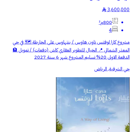
3,600,000
§
800م²
4
مشروع كازا لوفتس تاون هاوس / بنتهاوس على الخارطة 🗺️ في حي
المعذر الشمالي 📍 الخيال للتطوير العقاري كاش (دفعات) / تمويل 🏦
الدفعة الاولى 20% تسليم المشروع شهر 6 سنة 2027
حي الشرفية, الرياض