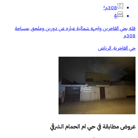
308م²
4
فله بحي الفاخرين واجهه شمالية عباره عن دورين وملحق بمساحة
308م
حي الفاخرية, الرياض
عروض مطابقة في
حي ام الحمام الشرقي