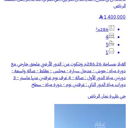
الرياض
1,400,000
§
286م²
4
5
1
الفيلا بمساحة 286.26م وتتكون من: الدور الأرضي ملحق خارجي مع
دورة مياه : حوش - مدخل سيارة - مجلس - مقلط - صالة واسعة -
دورتين مياة الدور الأول : صالة - 4 غرف نوم غرفتين منها ماستر - 3
دورات مياة الدور الثاني : غرفتين نوم - دورة مياة - سطح
حي ظهرة نمار, الرياض