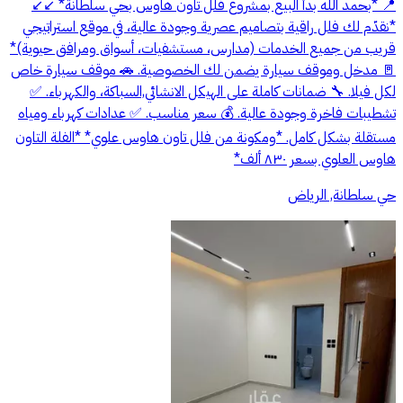
📍 *بحمد الله بدأ البيع بمشروع فلل تاون هاوس بحي سلطانة* ↙️↙️
*نقدّم لك فلل راقية بتصاميم عصرية وجودة عالية، في موقع استراتيجي
قريب من جميع الخدمات (مدارس، مستشفيات، أسواق ومرافق حيوية)*
🚪 مدخل وموقف سيارة يضمن لك الخصوصية. 🚗 موقف سيارة خاص
لكل فيلا. 🔧 ضمانات كاملة على الهيكل الانشائي,السباكة، والكهرباء. ✅
تشطيبات فاخرة وجودة عالية. 💰 سعر مناسب. ✅ عدادات كهرباء ومياه
مستقلة بشكل كامل. *ومكونة من فلل تاون هاوس علوي* *الفلة التاون
هاوس العلوي بسعر ٨٣٠ ألف*
حي سلطانة, الرياض