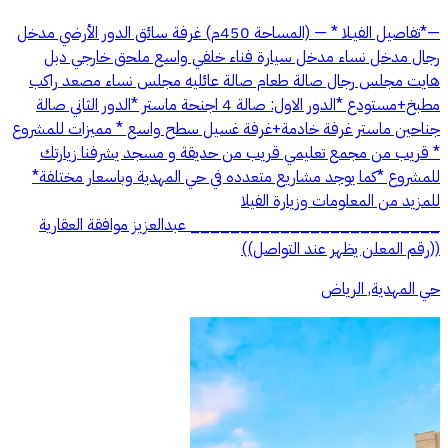
—*تفاصيل الفيـلا * — (المساحة 450م) غرفة سائق الدور الأرضي مدخل
رجال مدخل نساء مدخل سيارة فناء خلفي واسع ملحق خارجي دبل
هايت مجلس رجال صالة طعام صالة عائليه مجلس نساء مصعد راكب
مطبخ+مستودع *الدور الاول: صالة 4 اجنحة ماستر *الدور الثاني صالة
جناحين ماستر غرفة خادمة+غرفة غسيل سطح واسع * مميزات للمشروع
* قريب من مجمع تعليمي قريب من حديقة و مسجد يشرفنا زيارتك
للمشروع *كما يوجد مشاريع متعدده في حي المهدية وباسعار مختلفة*
للمزيد من المعلومات وزيارة الفيلا
_________________________ عبدالعزيز موافقة العقارية
((رقم المعلن يظهر عند التواصل))
حي المهدية, الرياض