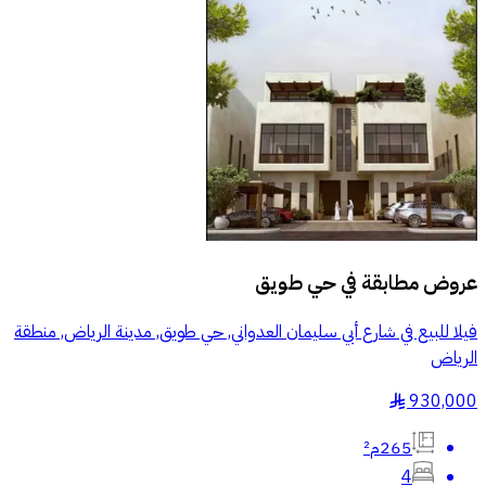
عروض مطابقة في
حي طويق
فيلا للبيع في شارع أبي سليمان العدواني, حي طويق, مدينة الرياض, منطقة
الرياض
930,000
§
265م²
4