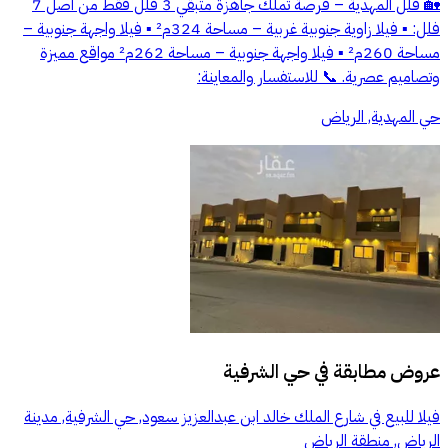
🏡 فلل المهدية – فرصة تملك جاهزة متبقي 3 فلل فقط من أصل 7
فلل: ▪️ فيلا زاوية جنوبية غربية – مساحة 324م² ▪️ فيلا واجهة جنوبية –
مساحة 260م² ▪️ فيلا واجهة جنوبية – مساحة 262م² مواقع مميزة
وتصاميم عصرية. 📞 للاستفسار والمعاينة:
حي المهدية, الرياض
عروض مطابقة في
حي الشرفية
فيلا للبيع في شارع الملك خالد ابن عبدالعزيز سعود, حي الشرفية, مدينة
الرياض, منطقة الرياض