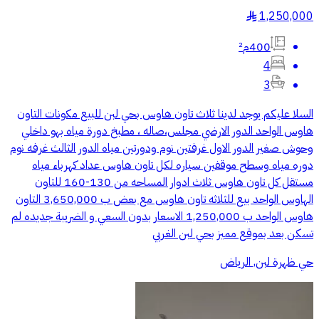
1,250,000
§
400م²
4
3
السلا عليكم يوجد لدينا ثلاث تاون هاوس بحي لبن للبيع مكونات التاون
هاوس الواحد الدور الارضي مجلس،صاله ، مطبخ دورة مياه بهو داخلي
وحوش صغير الدور الاول غرفتين نوم ودورتين مياه الدور الثالث غرفه نوم
دوره مياه وسطح موقفين سياره لكل تاون هاوس عداد كهرباء مياه
مستقل كل تاون هاوس ثلاث ادوار المساحه من 130-160 للتاون
الهاوس الواحد بيع للثلاثه تاون هاوس مع بعض ب 3,650,000 التاون
هاوس الواحد ب 1,250,000 الاسعار بدون السعي و الضريبة جديده لم
تسكن بعد بموقع مميز بحي لبن الغربي
حي ظهرة لبن, الرياض