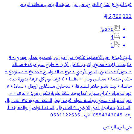
فيلا للبيع في شارع الخزرج, حي لبن, مدينة الرياض, منطقة الرياض
2,700,000
§
270م²
4
1
للبيع فيلا في حي الاحمدية تتكون من: دورين بتصميم عملي ومريح • ٩
مكيفات راكبة • مطبخ راكب بالكامل (فرن + طباخ سيراميك + غسالة
صحون) • صالتين بالدور الأرضي • درج صالة واسع • مطبخ + مستودع +
حمّام خدمة • مجلس رجال + مقلط • ٤ غرف نوم كل غرفة بدورة مياه
خاصة • بيت شعر جاهز للضيافة • مدخلين مستقلين (رجال / نساء) • ٧
دورات مياه • كراج سيارة. كما يوجد شقة علوية تتكون من: ٣ غرف - ٣
دورات مياه - سطح بجلسة شواه. قيمة ايجار الشقة العلوية ٣٥ الف ريال
بالسنة قيمة ايجار الدور الارضي ٩٠ الف ريال بالسنة للتواصل والمعاينة: أ.
رعد: 0554343045 أ.فهد: 0531122535
حي لبن, الرياض