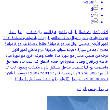
208م²
4
5
2
اعلان ( عقارات شمال الرياض الذهبيه ) السعي في ذمة من يصل للعقار
عن طريقنا فيلا حي العوالي خلف مطاعم الرومانسية مباشرة مساحة 210
الدور الأرضي مجلس رجال مع دورة مياة / مقلط / صالة مع دورة مياة /
مطبخ / مدخل سيارة / غرفة سواق خارجية/ درج داخلي الدور الاول 4
غرف من ضمنها ماستر مع دورة مياة خاصة وغرفه اخرى مع دورة مياة
خاصة وغرفتين وصاله صغيرة مع حمام السطح فيه شقة بناء عظم باقي
ماخلصت يبي لها تشطيب مدخل مستقل بدون مكيفات وبدون اثاث 🚩
السعر : 1.250.000 ريال رخصة فال : 1100274914 ترخيص اعلان :
7100308423 للتواصل ((الرقم يظهر عند الضغط على اتصال))
حي ظهرة نمار, الرياض