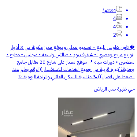
234م²
4
4
2
� تاون هاوس للبيع – تصميم عملي وموقع مميز مكونة من 3 أدوار
بتوزيع مريح وعصري: • 4 غرف نوم • صالتين واسعة • مجلس • مطبخ •
سطحين • دورات مياه 📍 موقع ممتاز على شارع 20 مقابل جامع
وحديقة كبيرة قريبة من جميع الخدمات للاستفسار ((الرقم يظهر عند
الضغط على اتصال))📞 مناسبة للسكن العائلي والراحة اليومية ✨
حي ظهرة نمار, الرياض