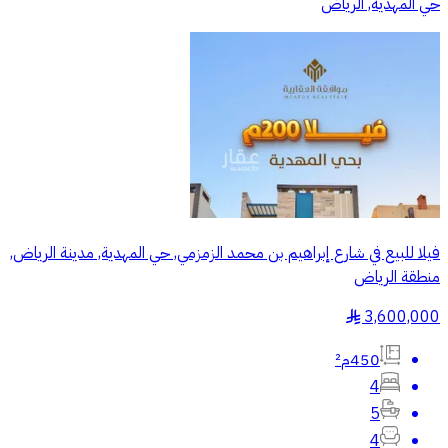
حي المهدية, الرياض
فيلا للبيع في شارع إبراهيم بن محمد الزمزمي, حي المهدية, مدينة الرياض,
منطقة الرياض
3,600,000
§
450م²
4
5
4