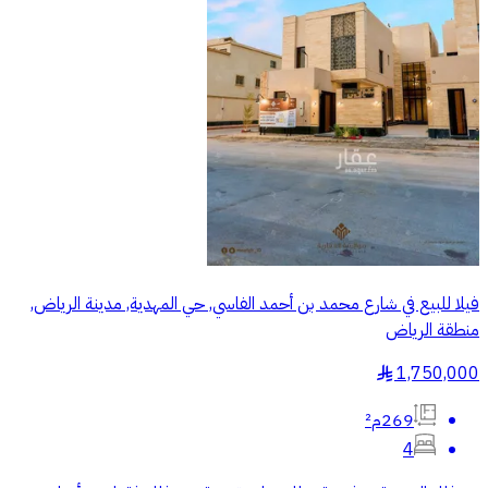
فيلا للبيع في شارع محمد بن أحمد الفاسي, حي المهدية, مدينة الرياض,
منطقة الرياض
1,750,000
§
269م²
4