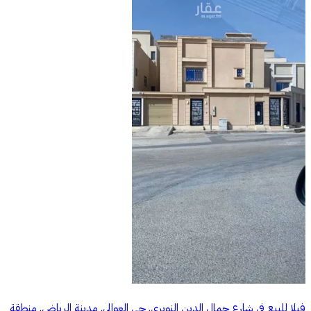
فيلا للبيع في شارع جمال الدين النويري, حي العوالي, مدينة الرياض, منطقة