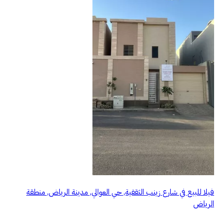
فيلا للبيع في شارع زينب الثقفية, حي العوالي, مدينة الرياض, منطقة
الرياض