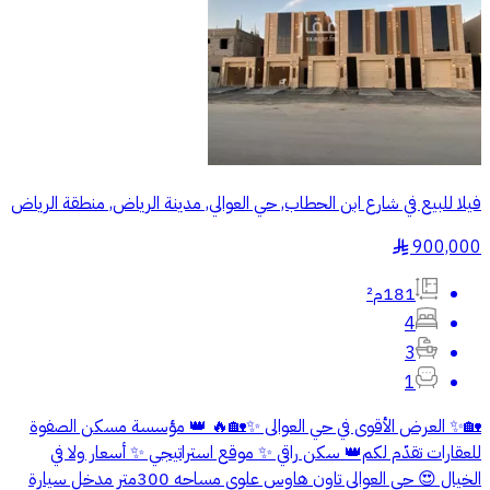
فيلا للبيع في شارع ابن الحطاب, حي العوالي, مدينة الرياض, منطقة الرياض
900,000
§
181م²
4
3
1
🏡✨ العرض الأقوى في حي العوالى ✨🏡🔥 👑 مؤسسة مسكن الصفوة
للعقارات تقدّم لكم👑 سكن راقي ✨ موقع استراتيجي ✨ أسعار ولا في
الخيال 😍 حي العوالي تاون هاوس علوي مساحه 300متر مدخل سيارة