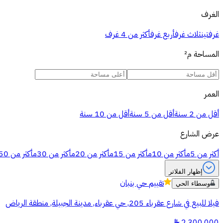
الغرف
غرفتين
ثلاث غرف
أربع غرف
أكثر من 4 غرف
المساحة
م²
العمر
أقل من 2 سنة
أقل من 5 سنة
أقل من 10 سنة
عرض الشارع
أكثر من 5م
أكثر من 10م
أكثر من 15م
أكثر من 20م
أكثر من 30م
أكثر من 50م
إظهار الفلاتر
تقييم
حي بنبان
وسطاء الحي
فيلا للبيع في شارع عقرباء 205, حي عقرباء, مدينة الجبيلة, منطقة الرياض
§