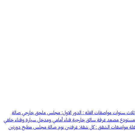
بيلة نوع العقار : فله سكنية درج صالة مع شقتين مساحة العقار : 487.5 م واجهة العقار : جنوبية شارع 25 عمر العقار: ثلاث سنوات مواصفات الفله : الدور الاول: مجلس ملحق خارجي صالة
اة مستودع مصعد غرفة سائق خارجية فناء أمامي ومدخل سيارة وفناء خلفي
 بالفلة مواصفات الشقق : كل شقة: غرفتين نوم صالة مجلس مطبخ دورتين