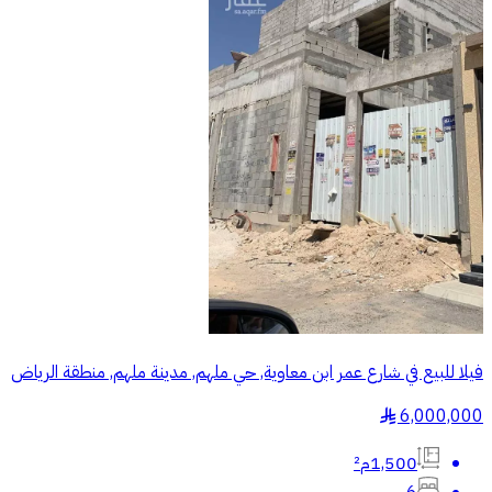
فيلا للبيع في شارع عمر ابن معاوية, حي ملهم, مدينة ملهم, منطقة الرياض
6,000,000
§
1,500م²