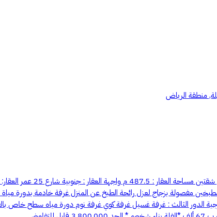
يلة, منطقة الرياض
📍الموقع : شمال الرياض حي الج
 مطبخين مفصولة بزجاج لعزل رائحة الطبخ عن المنزل غرفة خادمة بدورة مي
اه خارجية الدور الثالث : غرفة غسيل غرفة كوي غرفة نوم دورة مياه سطح خاص
لتفاوض