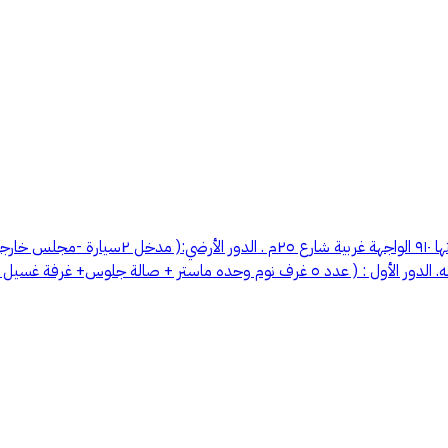
حد ونية البيع 2مليون و٥٠الف مساحة 910 : فيلا