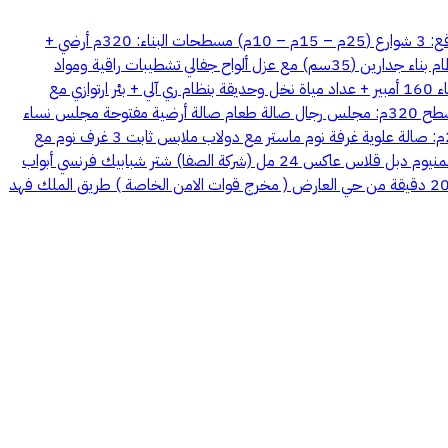
ڤيلآ بملهم 🔻 شمال الرياض ڤيلآ مودرن فاخرة – جاهزة للسكن – تشطيب راقي مع ضمانات المواصفات الأساسية: المساحة: 1500م² (30×50) الموقع: 3 شوارع (25م – 15م – 10م) مسطحات البناء: 320م أرضي +
210م أول التشطيب: سوبر ديلوكس التصميم: مكتب هندسي + لاندسكيب 3D البناء: شخصي – إشراف هندسي – شهادة إتمام بناء المميزات العامة: نظام بناء جدارين (35سم) مع عزل ألواح جفالي تشطيبات راقية ومواد
مستوردة عالية الجودة تكييف (كونسيلد فوجي + سبليت قرري + صحراوي السعيد) نظام أمني (12 كاميرا مراقبة داخلي + خارجي) غاز مركزي + عداد كهرباء 160 أمبير + عداد مياة نخل وحديقة بنظام ري آلي + بئر ارتوازي مع
غطاس 60٪ من المساحة حديقة (قابلة للبناء) 4 مواقف سيارات🚗 2 خزان أرضي + 2 خزان علوي سباكة معلقة في سقف الدور الأول الدور الأرضي – مسطح 320م: مجلس رجال صالة طعام صالة أرضية مفتوحة مجلس نساء
مؤسس مصعد مطبخ راكب (شركة غرناطة – أجهزة إيطالية) + مستودع غرفة خادمة 2 ملحق خارجي بدورات مياه غرفة سائق الدور الأول – مسطح 210م: صالة علوية غرفة نوم ماستر مع دولاب ملابس ثابت 3 غرف نوم مع
دواليب ملابس ثابتة غرفة غسيل بدورة مياه تراس خارجي (8×7م) التشطيبات والمواد: بلاط إسباني وإيطالي درج ومداخل رخام + درابزين زجاج شبابيك ألمنيوم دبل قلاس عاكس 24 مل (شركة الصفا) شتر شبابيك فرنسي أبواب
داخلية خشب صولد أبواب خارجية HPL ألمانية أبواب زجاجية للحمامات كراسي حمامات معلقة دهانات خارجية (الجزيرة) + داخلية (چوتن) الموقع يبعد: 20 دقيقة من حي العارض ( مخرج قوات الامن الخاصة ) طريق الملك فهد