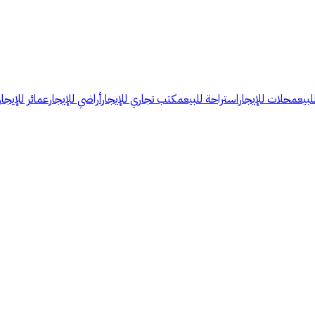
لبيع
محلات للإيجار
استراحة للبيع
مكتب تجاري للإيجار
أراضي للإيجار
عمائر للإيجار