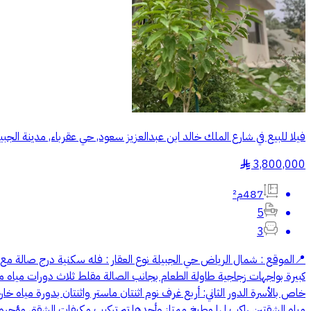
فيلا للبيع في شارع الملك خالد ابن عبدالعزيز سعود, حي عقرباء, مدينة الجب
3,800,000
§
487م²
5
3
كبيرة بواجهات زجاجية طاولة الطعام بجانب الصالة مقلط ثلاث دورات مياه
خاص بالأسرة الدور الثاني: أربع غرف نوم اثنتان ماستر واثنتان بدورة مي
مياه الشقتين راكب لها مطبخ ممتاز وأحدها تم تركيب مكيفات الشقق مؤجره ب 67 ألف *الفلة بناء شخصي* الحد 3,800,000 قابل ل