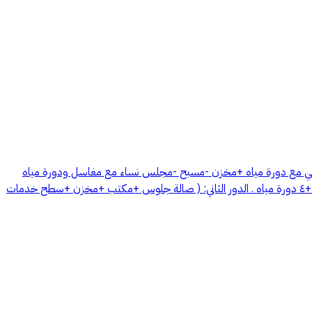
 عظم في حي الخير مساحتها ٩١٠ الواجهة غربية شارع ٢٥م . الدور الأرضي:( مدخل ٢سيارة -مجلس خارجي مع دورة مياه +مخزن -مسبح -مجلس نساء مع مغاسل ودورة مياه
-صالة طعام -مصعد مؤسس - صالة جلوس -مطبخ مع مخزن -غرفة خادمه. الدور الأول : ( عدد ٥ غرف نوم وحده ماستر + صالة جلوس+ غرفة غسيل +٤ دورة مياه . الدور الثاني: ( صالة جلوس +مكتب +مخزن +سطح خدمات