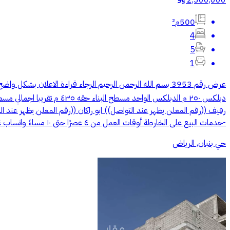
2,300,000
500م²
4
5
1
رفيف ((رقم المعلن يظهر عند التواصل)) ابو راكان ((رقم المعلن يظهر عند الت
-خدمات البيع على الخارطة أوقات العمل من ٤ عصرًا حتى ١٠ مساءً واتساب ٢٤ ساعه
حي بنبان, الرياض