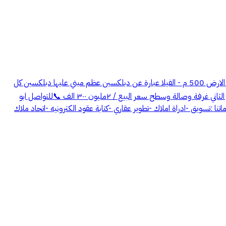
عرض رقم 3953 بسم الله الرحمن الرحيم الرجاء قراءة الاعلان بشكل واضح السلام عليكم ورحمة الله وبركاته 🏠 فيلا للبيع حي عقرباء الجبيلة - مساحة الارض 500 م - الفيلا عبارة عن دبلكسين عظم مبني عليها دبلكسين كل
دبلكس ٢٥٠ م الدبلكس الواحد مسطح البناء حقه ٤٣٥ م تقريبا اجمالي مسطح البناء للدبلكسين ٨٧٠ م تقريبا تتكون من : الدور الاول ثلاث غرف نوم الدور الثاني غرفة وصالة وسطح سعر البيع / ٢مليون ٣٠٠ الف 📞للتواصل ابو
ا :تسويق -ادراة املاك -تطوير عقاري -كتابة عقود الكترونيه -اتحاد ملاك