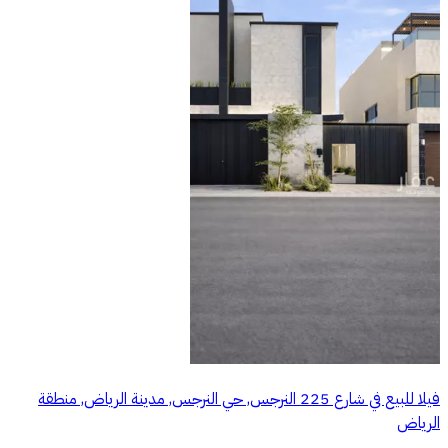
فيلا للبيع في شارع 225 النرجس, حي النرجس, مدينة الرياض, منطقة
الرياض