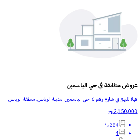
عروض مطابقة في
حي الياسمين
فيلا للبيع في شارع رقم 6, حي الياسمين, مدينة الرياض, منطقة الرياض
2,150,000
§
284م²
4