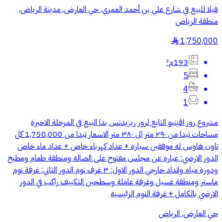
فيلا للبيع في شارع علي بن أحمد العمري, حي العارض, مدينة الرياض,
منطقة الرياض
1,750,000
§
193م²
5
4
1
مشروع روز اڤينيو التابع لروز ريزيدنس بدا البيع في المرحلة الاخيرة
مساحات تبدا من ٢٩٠ متر الى ٣٨٠ متر الاسعار تبدا من 1,750,000 كل
تاون هاوس له موقفين سياره + عداد كهرباء خاص + عداد ماء خاص
الدور الارضي: عباره عن مجلس مفتوح على الصاله ومنطقة طعام ومطبخ
ودورة مياه واتداد خارجي الدور الاول: ٣ غرف نوم الدور الثاني: غرفة نوم
ماستر ومنطقة غسيل وغرفة عاملة وسطحين التكييف راكب في الدور
الارضي بالكامل + غرفة النوم الرئيسيه
حي العارض, الرياض