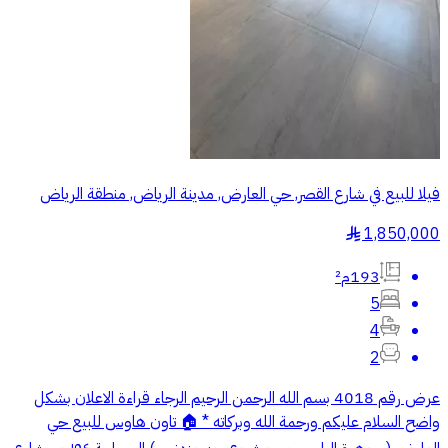
فيلا للبيع في شارع القصر, حي العارض, مدينة الرياض, منطقة الرياض
1,850,000
§
193م²
5
4
2
عرض رقم 4018 بسم الله الرحمن الرحيم الرجاء قراءة الاعلان بشكل
واضح السلام عليكم ورحمة الله وبركاته * 🏠 تاون هاوس للبيع حي