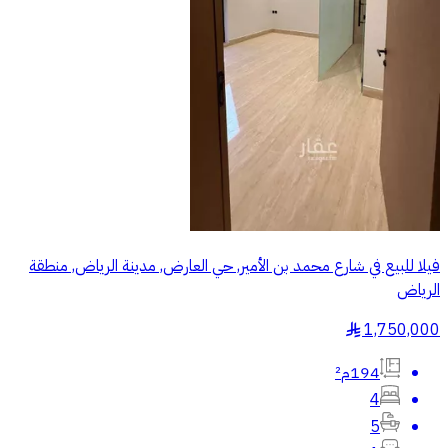
فيلا للبيع في شارع محمد بن الأمير, حي العارض, مدينة الرياض, منطقة
الرياض
1,750,000
§
194م²
4
5