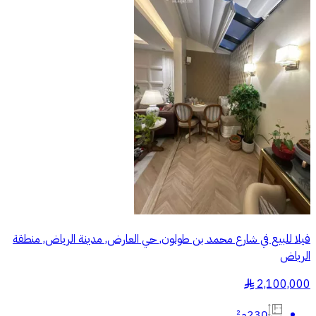
فيلا للبيع في شارع محمد بن طولون, حي العارض, مدينة الرياض, منطقة
الرياض
2,100,000
§
230م²