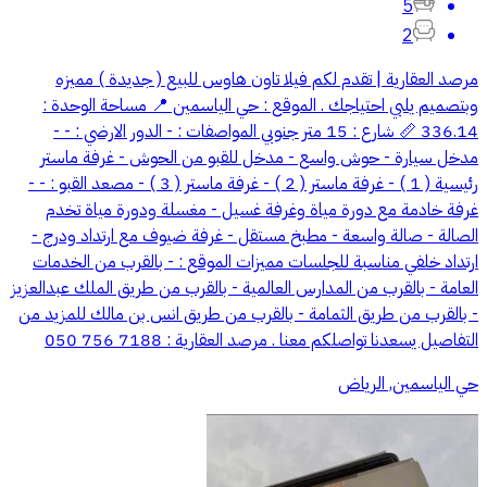
5
2
مرصد العقارية | تقدم لكم فيلا تاون هاوس للبيع ( جديدة ) مميزه
وبتصميم يلبي احتياجك . الموقع : حي الياسمين 📍 مساحة الوحدة :
336.14 📏 شارع : 15 متر جنوبي المواصفات : - الدور الارضي : - -
مدخل سيارة - حوش واسع - مدخل للقبو من الحوش - غرفة ماستر
رئيسية ( 1 ) - غرفة ماستر ( 2 ) - غرفة ماستر ( 3 ) - مصعد القبو : - -
غرفة خادمة مع دورة مياة وغرفة غسيل - مغسلة ودورة مياة تخدم
الصالة - صالة واسعة - مطبخ مستقل - غرفة ضيوف مع ارتداد ودرج -
ارتداد خلفي مناسبة للجلسات مميزات الموقع : - بالقرب من الخدمات
العامة - بالقرب من المدارس العالمية - بالقرب من طريق الملك عبدالعزيز
- بالقرب من طريق الثمامة - بالقرب من طريق انس بن مالك للمزيد من
التفاصيل يسعدنا تواصلكم معنا . مرصد العقارية : 7188 756 050
حي الياسمين, الرياض