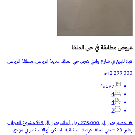
عروض مطابقة في
حي الملقا
فيلا للبيع في شارع وادي هجر, حي الملقا, مدينة الرياض, منطقة الرياض
2,299,000
§
197م²
4
4
2
🔥 خصم يصل إلى 275,000 ريال | عائد يصل الى 8% مشروع العجلان
ريفيرا 23 – حي الملقا فرصة استثنائية للسكن أو الاستثمار في موقع