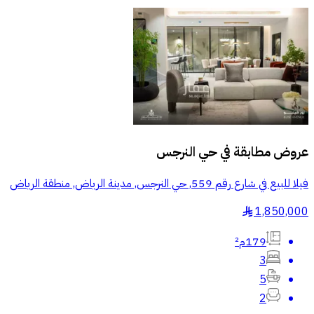
عروض مطابقة في
حي النرجس
فيلا للبيع في شارع رقم 559, حي النرجس, مدينة الرياض, منطقة الرياض
1,850,000
§
179م²
3
5
2