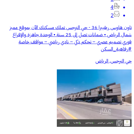
4
2
تاون هاوس ريفييرا 36 - حي النرجس تملك مسكنك الآن بموقع مميز
شمال الرياض • ضمانات تصل إلى 25 سنة • الوحدة جاهزة والإفراغ
فوري تصميم عصري – تحكم ذكي – نادي رياضي – مواقف خاصة
#رفاهية_السكن
حي النرجس, الرياض