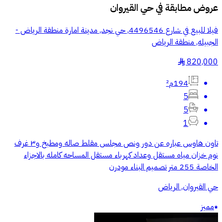
عروض مطابقة في
حي القيروان
فيلا للبيع في شارع 4496546, حي نجد, مدينة امارة منطقة الرياض -
الجبيله, منطقة الرياض
820,000
§
194م²
5
5
1
تاون هاوس عباره عن دور ونص مجلس مقلط صاله ومطبخ و٣ غرف
نوم خزان مياه مستقل وعداد كهرباء مستقل المساحه كامله بالاجزاء
الخاصة 255 متر تصميم البناء مودرن
حي القيروان, الرياض
مميز