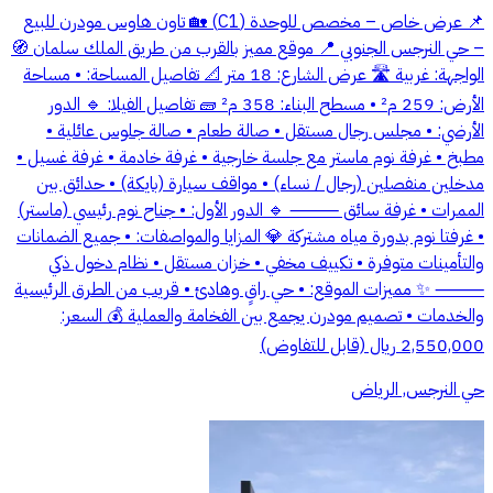
📌 عرض خاص – مخصص للوحدة (C1) 🏡 تاون هاوس مودرن للبيع
– حي النرجس الجنوبي 📍 موقع مميز بالقرب من طريق الملك سلمان 🧭
الواجهة: غربية 🛣️ عرض الشارع: 18 متر 📐 تفاصيل المساحة: • مساحة
الأرض: 259 م² • مسطح البناء: 358 م² 🧱 تفاصيل الفيلا: 🔹 الدور
الأرضي: • مجلس رجال مستقل • صالة طعام • صالة جلوس عائلية •
مطبخ • غرفة نوم ماستر مع جلسة خارجية • غرفة خادمة • غرفة غسيل •
مدخلين منفصلين (رجال / نساء) • مواقف سيارة (بايكة) • حدائق بين
الممرات • غرفة سائق ⸻ 🔹 الدور الأول: • جناح نوم رئيسي (ماستر)
• غرفتا نوم بدورة مياه مشتركة 💎 المزايا والمواصفات: • جميع الضمانات
والتأمينات متوفرة • تكييف مخفي • خزان مستقل • نظام دخول ذكي
⸻ ✨ مميزات الموقع: • حي راقٍ وهادئ • قريب من الطرق الرئيسية
والخدمات • تصميم مودرن يجمع بين الفخامة والعملية 💰 السعر:
2,550,000 ريال (قابل للتفاوض)
حي النرجس, الرياض