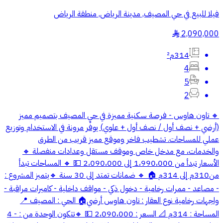
فيلا للبيع في حي المصيف, مدينة الرياض, منطقة الرياض
2,090,000
§
314م²
4
5
2
🔸 تاون هاوس - فرصة سكنية مميزة في حي المصيف بتصميم مميز
(أرضي + نصف أول / نصف أول + علوي) يوفّر مرونة في الاستخدام وتوزيع
عملي للمساحات. تشطيب فاخر وموقع مميز قريب من الطرق
والخدمات، مع مدخل خاص وموقف مستقل وعدادات منفصلة 🔸
الأسعار تبدأ من 1،990،000 إلى 2،090،000 💵 🔸 المساحات تبدأ
من310م إلى 314م 🏠 🔸 ضمانات تمتد إلى 30 سنة 🔸يتميز المشروع :
- مصاعد - ممرات رخامية - دخول ذكي - مواقف داخلية - كاميرات مراقبة -
واجهات رخامية نوع العقار : تاون هاوس أرضي🏠 الحي : المصيف 📍
المساحة : 314م 📐 السعر : 2،090،000 💵 🔸تتكون الوحدة من : - 4