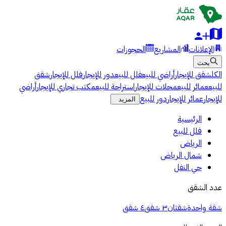
الإعلانات
المشاريع
الحجوزات
بحث
الكل
شقق للإيجار
أراضي للبيع
فلل للبيع
دور للإيجار
فلل للإيجار
شقق
للبيع
عمائر للبيع
محلات للإيجار
استراحة للبيع
مكتب تجاري للإيجار
أراضي
للإيجار
عمائر للإيجار
دور للبيع
المزيد
الرئيسية
فلل للبيع
الرياض
شمال الرياض
حي النفل
عدد الشقق
شقة واحدة
شقتان
٣ شقق
٤ شقق