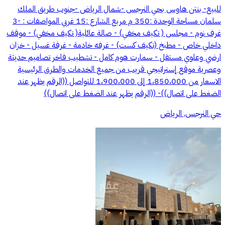
للبيع- بنتن هاوس بحي النرجس -شمال الرياض -جنوب طريق الملك
سلمان مساحة الوحدة :350 م مربع الشارع :15 غربي المواصفات : -3
غرف نوم - مجلس ( تكيف مخفي) - صالة عائلية( تكيف مخفي) - موقف
داخلي خاص - مطبخ (تكيف كست) - غرفه خادمة - غرفة غسيل - خزان
ارضي وعلوي مستقل - سمارت هوم كامل - تشطيب فاخر تصاميم حديثة
وعصرية موقع إستراتيجي قريب من جميع الخدمات والطرق الرئيسية
الاسعار من 1،850،000 إلى 1،900،000 للتواصل ((الرقم يظهر عند
الضغط على اتصال))- ((الرقم يظهر عند الضغط على اتصال))
حي النرجس, الرياض