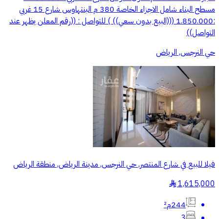
مسطح البناء شامل الاجزاء الخاصة 380 م البنتهاوس شارع 15 غربي
:1.850.000 (((البيع بدون سعي)) ) للتواصل : ((رقم المعلن يظهر عند
التواصل))
حي النرجس, الرياض
فيلا للبيع في شارع المنتصر, حي النرجس, مدينة الرياض, منطقة الرياض
1,615,000
§
244م²
3