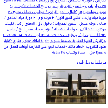
العارض ( جوهرة الياسمين ، مشروع روز ريزدنس) المساحة ١٩٤ م ، شارع
٢٥ ، واجهة جنوبية تتميز الفيلا بقربها من جميع الخدمات تتكون من :
دورين وملحق وهي كالتالي : الدور الأرضي / مجلس ، صالة ، مطبخ ، ٢
دورة مياه وارتداد خلفي الدور الاول/ ٣ غرف نوم ، ٢ دورة مياه الملحق /
صالة ، غرفة غسيل ، سطح المميزات : دخول ذكي ، المطبخ راكب ، تكييف
مركزي ، عداد الكهرباء والماء منفصله * مؤجره حاليا سعر البيع / مليون
٩٢٠ الف للتواصل / ابو رفيف 0556678197 ابو سعد 0536883439
شركة ركن العبرة العقارية خدماتنا :تسويق -ادراة املاك -تطوير عقاري -كتابة
عقود الكترونيه -اتحاد ملاك -خدمات البيع على الخارطة أوقات العمل من
٤ عصرًا حتى ١٠ مساءً واتساب ٢٤ ساعه
حي العارض, الرياض