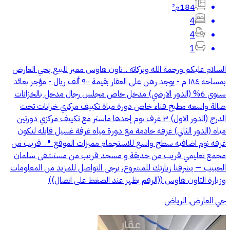
184م²
4
4
1
السلام عليكم ورحمة الله وبركاته .. تاون هاوس مميز للبيع بحي العارض
بمساحة ١٨٤ م - يوجد رهن على العقار بقيمة ٩٠٠ ألف ريال - مؤجر بعائد
سنوي 6% (الدور الارضي) مدخل خاص مجلس رجال مدخل بالخزانات
صالة واسعه مطبخ فناء خاص دورة مياة تكييف مركزي خزانات تحت
الدرج (الدور الاول) ٣ غرف نوم إحدها ماستر مع تكييف مركزي دورتين
مياه (الدور الثاني) غرفة خادمة مع دورة مياه غرفة غسيل قابله لتكون
غرفه نوم اضافيه سطح واسع للاستجمام مميزات الموقع 📍 قريب من
مجمع تعليمي قريب من حديقة و مسجد قريب من مستشفى سلمان
الحبيب — يشرفنا زيارتك للمشروع، يرجى التواصل للمزيد من المعلومات
وزيارة التاون هاوس ((الرقم يظهر عند الضغط على اتصال))
حي العارض, الرياض