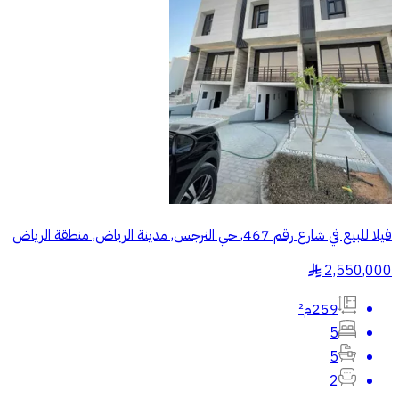
فيلا للبيع في شارع رقم 467, حي النرجس, مدينة الرياض, منطقة الرياض
2,550,000
§
259م²
5
5
2