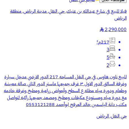
فيلا للبيع في شارع عبدالله بن عتيك, حي النفل, مدينة الرياض, منطقة
الرياض
2,290,000
§
217م²
3
5
2
للبيع تاون هاوس في حي النفل المساحه 217 الدور الارضي مدخل سيارة
وغرفة السائق الدور الاول ٣ غرف جميعها ماستر الدور الثاني صالة معيشة
وطعام ودورة مياه مطله ع السطح وأحواض زراعية ومطبخ وغرفة خادمه
مع دورة مياه ومستودع مكيفات ومطبخ ومصعد جميعها راكبه لتواصل
مكتب دانة الياسمين خالد العرفج ابوأحمد 0553121288
حي النفل, الرياض