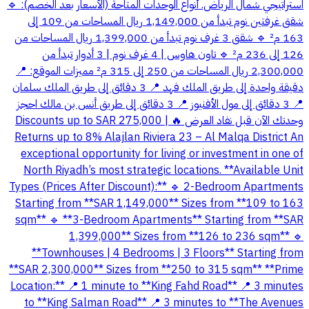
استراتيجي شمال الرياض. أنواع الوحدات المتاحة (الأسعار بعد الخصم): 🔹
شقق غرفتين نوم تبدأ من 1,149,000 ريال المساحات من 109 إلى
163 م² 🔹 شقق 3 غرف نوم تبدأ من 1,399,000 ريال المساحات من
126 إلى 236 م² 🔹 تاون هاوس | 4 غرف نوم | 3 أدوار تبدأ من
2,300,000 ريال المساحات من 250 إلى 315 م² مميزات الموقع: 📍
دقيقة واحدة إلى طريق الملك فهد 📍 3 دقائق إلى طريق الملك سلمان
📍 3 دقائق إلى مول الأفنيوز 📍 3 دقائق إلى طريق أنس بن مالك احجز
وحدتك الآن قبل نفاد العرض 🔥 Discounts up to SAR 275,000 |
Returns up to 8% Alajlan Riviera 23 – Al Malqa District An
exceptional opportunity for living or investment in one of
North Riyadh’s most strategic locations. **Available Unit
Types (Prices After Discount):** 🔹 2-Bedroom Apartments
Starting from **SAR 1,149,000** Sizes from **109 to 163
sqm** 🔹 **3-Bedroom Apartments** Starting from **SAR
1,399,000** Sizes from **126 to 236 sqm** 🔹
**Townhouses | 4 Bedrooms | 3 Floors** Starting from
**SAR 2,300,000** Sizes from **250 to 315 sqm** **Prime
Location:** 📍 1 minute to **King Fahd Road** 📍 3 minutes
to **King Salman Road** 📍 3 minutes to **The Avenues