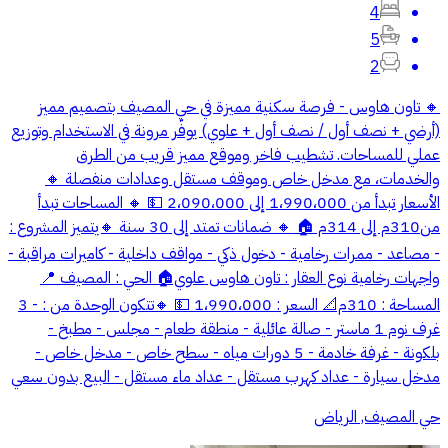
4
5
2
🔸 تاون هاوس - فرصة سكنية مميزة في حي المصيف بتصميم مميز
(أرضي + نصف أول / نصف أول + علوي) يوفّر مرونة في الاستخدام وتوزيع
عملي للمساحات. تشطيب فاخر وموقع مميز قريب من الطرق
والخدمات، مع مدخل خاص وموقف مستقل وعدادات منفصلة 🔸
الأسعار تبدأ من 1،990،000 إلى 2،090،000 💵 🔸 المساحات تبدأ
من310م إلى 314م 🏠 🔸 ضمانات تمتد إلى 30 سنة 🔸يتميز المشروع :
- مصاعد - ممرات رخامية - دخول ذكي - مواقف داخلية - كاميرات مراقبة -
واجهات رخامية نوع العقار : تاون هاوس علوي🏠 الحي : المصيف 📍
المساحة : 310م📐 السعر : 1،990،000 💵 🔸تتكون الوحدة من : - 3
غرف نوم 1 ماستر - صالة عائلية - منطقة طعام - مجلس - مطبخ -
بلكونة - غرفة خادمة - 5 دورات مياه - سطح خاص - مدخل خاص -
مدخل سيارة - عداد كهرب مستقل - عداد ماء مستقل - البيع بدون سعي
حي المصيف, الرياض