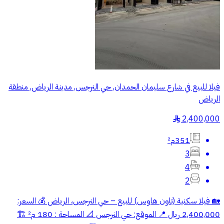
فيلا للبيع في شارع سليمان الحمدان, حي النرجس, مدينة الرياض, منطقة
الرياض
2,400,000
§
351م²
3
4
2
🏡 فيلا سكنية (تاون هاوس) للبيع – حي النرجس، الرياض 💰 السعر:
2,400,000 ريال 📍 الموقع: حي النرجس 📐 المساحة : 180 م² 🏗️