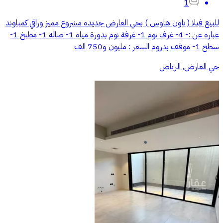
1
للبيع فيلا ( تاون هاوس ) بحي العارض جديده مشروع مميز وراقي كمباوند
عباره عن :- 4- غرف نوم 1- غرفة نوم بدورة مياه 1- صاله 1- مطبخ 1-
سطح 1- موقف بدروم السعر : مليون و750 الف
حي العارض, الرياض