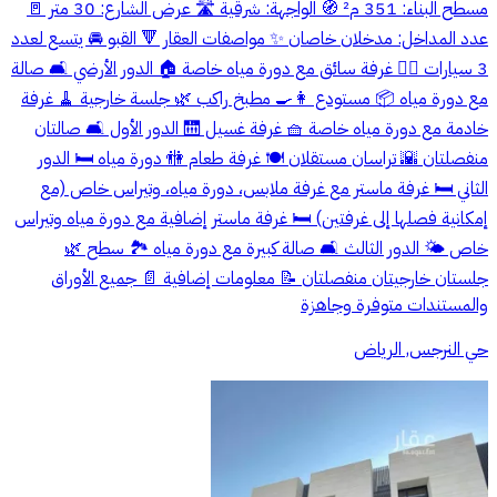
مسطح البناء: 351 م² 🧭 الواجهة: شرقية 🛣️ عرض الشارع: 30 متر 🚪
عدد المداخل: مدخلان خاصان ✨ مواصفات العقار 🔻 القبو 🚘 يتسع لعدد
3 سيارات 🧑‍✈️ غرفة سائق مع دورة مياه خاصة 🏠 الدور الأرضي 🛋️ صالة
مع دورة مياه 📦 مستودع 👩‍🍳 مطبخ راكب 🌿 جلسة خارجية 🧹 غرفة
خادمة مع دورة مياه خاصة 🧺 غرفة غسيل 🛗 الدور الأول 🛋️ صالتان
منفصلتان 🌇 تراسان مستقلان 🍽️ غرفة طعام 🚻 دورة مياه 🛏️ الدور
الثاني 🛏️ غرفة ماستر مع غرفة ملابس، دورة مياه، وتيراس خاص (مع
إمكانية فصلها إلى غرفتين) 🛏️ غرفة ماستر إضافية مع دورة مياه وتيراس
خاص 🌤️ الدور الثالث 🛋️ صالة كبيرة مع دورة مياه 🏞️ سطح 🌿
جلستان خارجيتان منفصلتان 📝 معلومات إضافية 📄 جميع الأوراق
والمستندات متوفرة وجاهزة
حي النرجس, الرياض