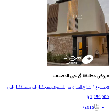
عروض مطابقة في
حي المصيف
فيلا للبيع في شارع النمارة, حي المصيف, مدينة الرياض, منطقة الرياض
1,990,000
§
310م²