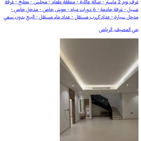
غرف نوم 2 ماستر - صالة عائلية - منطقة طعام - مجلس - مطبخ - غرفة
غسيل - غرفة خادمة - 6 دورات مياه - حوش خاص - مدخل خاص -
مدخل سيارة - عداد كهرب مستقل - عداد ماء مستقل - البيع بدون سعي
حي المصيف, الرياض