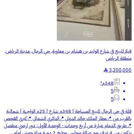
فيلا للبيع في شارع الوليد بن هشام بن معاوية, حي الرمال, مدينة الرياض,
منطقة الرياض
3,200,000
§
348م²
5
5
فلة في حي الرمال للبيع المساحة | 348م شارع | 25م الواجهة | شمالية
بالقرب من 📍مطار الملك خالد الدولي 📍الدائري الشمالي 📍كبري الفحص
📍طريق الدمام عبارة عن أربع وحدات - الوحدة الأولى: دور ارضي منفصل
يتكون من 4 غرف نوم صالة مجلس مطبخ 2 دورة مياة حوش امامي