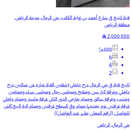
فيلا للبيع في شارع أحمد بن ثوابة الكاتب, حي الرمال, مدينة الرياض,
منطقة الرياض
2,000,000
§
300م²
6
4
2
للبيع فيلا في حي الرمال درج داخلي+شقتين الفيلا عباره عن صالتين درج
داخلي وغرفة كبار سن ومطبخ ومجلس رجال ومجلس نساء وحمامين
ومشب وغرفة سائق وحمام خارجي الدور الثاني غرفة ماستر وحمام داخلي
غرفة غرفتين نوم يخدمها حمام وفي السطح غرفتين وحمام الية البيع:كاش
للتواصل: ((رقم المعلن يظهر عند التواصل))
حي الرمال, الرياض