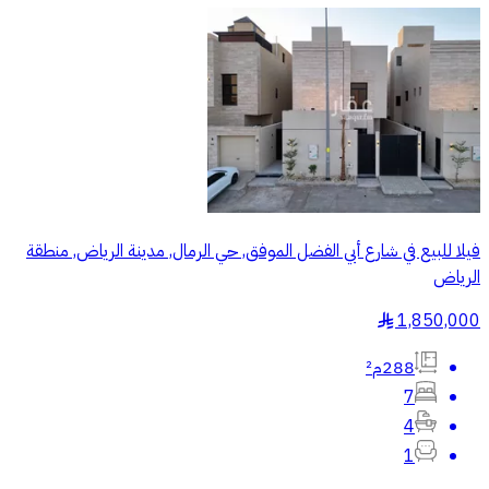
فيلا للبيع في شارع أبي الفضل الموفق, حي الرمال, مدينة الرياض, منطقة
الرياض
1,850,000
§
288م²
7
4
1