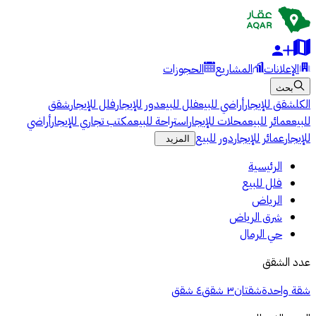
الإعلانات
المشاريع
الحجوزات
بحث
الكل
شقق للإيجار
أراضي للبيع
فلل للبيع
دور للإيجار
فلل للإيجار
شقق
للبيع
عمائر للبيع
محلات للإيجار
استراحة للبيع
مكتب تجاري للإيجار
أراضي
للإيجار
عمائر للإيجار
دور للبيع
المزيد
الرئيسية
فلل للبيع
الرياض
شرق الرياض
حي الرمال
عدد الشقق
شقة واحدة
شقتان
٣ شقق
٤ شقق