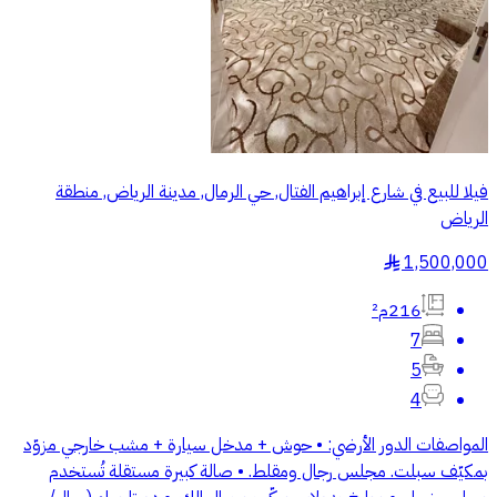
فيلا للبيع في شارع إبراهيم الفتال, حي الرمال, مدينة الرياض, منطقة
الرياض
1,500,000
§
216م²
7
5
4
المواصفات الدور الأرضي: • حوش + مدخل سيارة + مشب خارجي مزوّد
بمكيّف سبلت. مجلس رجال ومقلط. • صالة كبيرة مستقلة تُستخدم