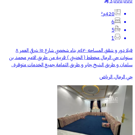
3,000,000
§
420م²
6
5
1
فيلا دور و شقق المساحه ٤٢٠م بناء شخصي شارع ١٥ شرقي العمر ٨
سنوات حي الرمال مخطط ( الخنيني ) قريبة من طريق الامير محمد بن
سلمان و طريق الشيخ جابر و طريق الثمامة جميع الخدمات متوفرة .
حي الرمال, الرياض