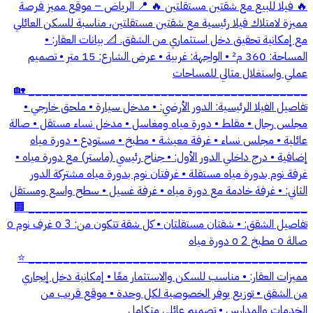
🔥 فيلا للبيع مع شقتين مستقلتين 🔥 📍 الرياض – موقع مميز فرصة
مميزة لامتلاك فيلا رئيسية مع شقتين مستقلتين، مناسبة للسكن العائلي
مع إمكانية تحقيق دخل استثماري من الشقق. 📐 بيانات العقار: •
المساحة: 360 م² • الواجهة: غربية • عرض الشارع: 15 متر • تصميم
عملي واستغلال مثالي للمساحات
________________________________________ 🏡
تفاصيل الفيلا الرئيسية: الدور الأرضي: • مدخل سيارة • ملحق خارجي •
مجلس رجال • مقلط • دورة مياه ومغاسل • مدخل نساء مستقل • صالة
عائلية • مجلس نساء • غرفة معيشة • مطبخ • مستودع • دورة مياه
إضافية • درج داخلي الدور الأول: • جناح رئيسي (ماستر) مع دورة مياه •
غرفة نوم بدورة مياه مستقلة • غرفتان نوم بدورة مياه مشتركة الدور
الثاني: • غرفة خادمة مع دورة مياه • غرفة غسيل • سطح واسع ومستقل
________________________________________ 🏢
تفاصيل الشقق: • شقتان مستقلتان • كل شقة تتكون من: o 3 غرف نوم o
صالة o مطبخ o 2 دورة مياه
________________________________________ ⭐
مميزات العقار: • مناسب للسكن والاستثمار معًا • إمكانية دخل إيجاري
من الشقق • توزيع يوفر الخصوصية لكل وحدة • موقع قريب من
الخدمات والمدارس • تصميم عائلي متكامل