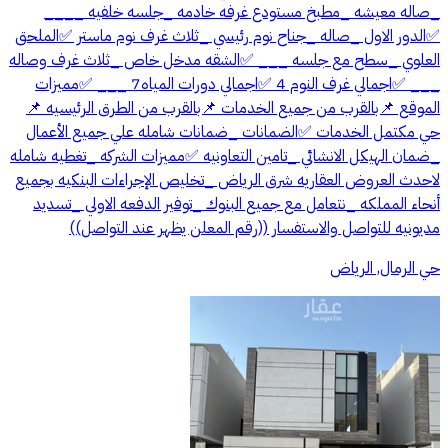
_صاله معيشه _مطبخ مستودع غرفه خادمه _جلسه خلفيه ____
✅الدور الاول _صاله _جناح نوم رئيسي _ثلاث غرف نوم ماستر ✅الملحق
العلوي _سطح مع جلسه ___ ✅الشقه مدخل خاص _ثلاث غرف وصاله
___ ✅اجمالي غرف النوم 4 ✅اجمالي دورات المياه7 ___ ✅مميزات
الموقع 📌بالقرب من جميع الخدمات 📌بالقرب من الطرق الرئيسيه 📌
حي مكتمل الخدمات ✅الضمانات _ضمانات شامله علي جميع الأعمال
_ضمان الهيكل الانشائي _تامين التعاونيه ✅مميزات الشركه _تغطيه شامله
لاحدث العروض العقاريه شرق الرياض _تخليص الإجراءات البنكيه بجميع
أنحاء المملكه _نتعامل مع جميع البنوك _توفير الدفعه الاولي _تسديد
مديونيه للتواصل والاستفسار ((رقم المعلن يظهر عند التواصل))
حي الرمال, الرياض