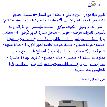
4
للبيع فيلا مودرن درج داخلي + شقة | حي الرمال 🏡 شاهد الفيديو
التوضيحي للفيلا داخل الإعلان 🎥 معلومات العقار : ⬇️ - المساحة: 276 م²
- شارع 15م جنوبي - تكييف مركزي - مصعد مؤسس - بوابة إلكترونية -
تأسيس كاميرات مراقبة - حوش + مدخل سيارة الدور الأرضي: ⬇️ - مجلس
رجال - مقلط - مجلس نساء - صالة واسعة - مطبخ + مستودع - غرفة
خادمة - غرفة غسيل - جلسة خارجية خاصة الدور الأول: ⬇️ - صالة علوية -
4 غرف نوم (2 ماستر) - 2 تراس (بلكونة) السطح: ⬇️ - سطح خاص
معلومات الشقة ⬇️ - مجلس - صالة - مطبخ - 2 غرف نوم (1 ماستر) -
سطح خاص - جميع الضمانات متوفرة + شهادة إتمام بناء السعر قابل
للتفاوض بعد المعاينة
حي الرمال, الرياض