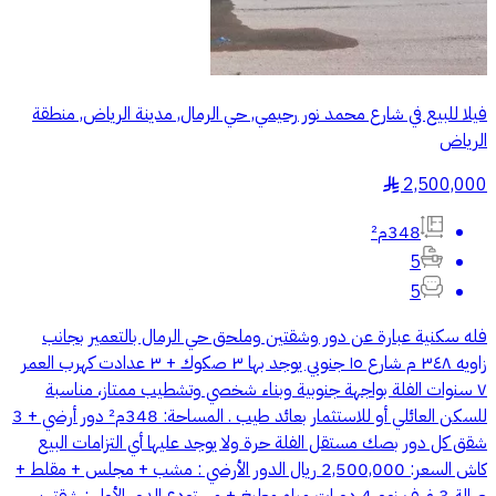
فيلا للبيع في شارع محمد نور رحيمي, حي الرمال, مدينة الرياض, منطقة
الرياض
2,500,000
§
348م²
5
5
فله سكنية عبارة عن دور وشقتين وملحق حي الرمال بالتعمير بجانب
زاويه ٣٤٨ م شارع ١٥ جنوبي يوجد بها ٣ صكوك + ٣ عدادت كهرب العمر
٧ سنوات الفلة بواجهة جنوبية وبناء شخصي وتشطيب ممتاز، مناسبة
للسكن العائلي أو للاستثمار بعائد طيب . المساحة: 348م² دور أرضي + 3
شقق كل دور بصك مستقل الفلة حرة ولا يوجد عليها أي التزامات البيع
كاش السعر: 2,500,000 ريال الدور الأرضي : مشب + مجلس + مقلط +