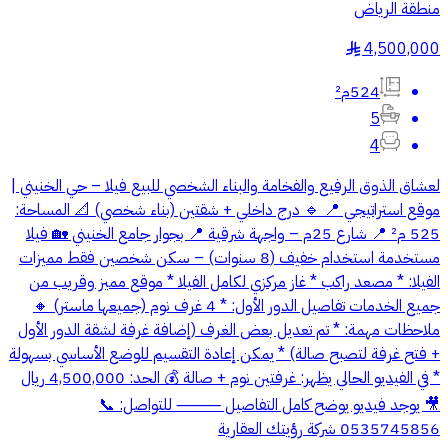
منطقة الرياض
4,500,000
§
524م²
5
4
لعشاق الذوق الرفيع والفخامة والبناء الشخصي للبيع فيلا – حي الخنيني |
موقع استراتيجي 📍 🔹 درج داخلي + شقتين (بناء شخصي) 📐 المساحة:
525 م² 📍 شارع 25م – واجهة شرقية 📍 بجوار جامع الخنيني 🏡 فيلا
مستخدمة استخدام خفيف (8 سنوات) – سكن شخصين فقط مميزات
الفيلا: * مصعد راكب * غاز مركزي لكامل الفيلا * موقع مميز وقريب من
جميع الخدمات تفاصيل الدور الأول: * 4 غرف نوم (جميعها ماستر) 🔸
ملاحظات مهمة: * تم تعديل بعض الغرف (إضافة غرفة لشقة الدور الأول
+ فتح غرفة لتصبح صالة) * يمكن إعادة التقسيم للوضع الأساسي بسهولة
* في الفيديو الحالي يظهر: غرفتين نوم + صالة 💰 الحد: 4,500,000 ريال
🎥 يوجد فيديو يوضح كامل التفاصيل ⸻ للتواصل: 📞
0535745856 شركة رؤيتك العقارية