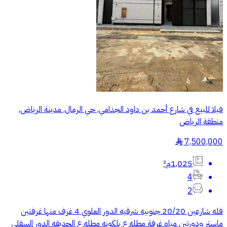
فيلا للبيع في شارع أحمد بن داود الجذامي, حي الرمال, مدينة الرياض,
منطقة الرياض
7,500,000
§
1,025م²
4
2
فله شارعين 20/20 جنوبيه شرقيه الدور العلوي 4 غرف منها غرفتين
ماستر ودورتين مياه غرفة مطله ع بلكونه مطله ع الحديقه الدور السفلي