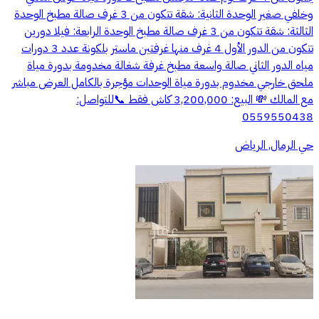
وخلفي صغير الوحدة الثانية: شقة تتكون من 3 غرف صالة مطبخ الوحدة
الثالثة: شقة تتكون من 3 غرف صالة مطبخ الوحدة الرابعة: فيلا دورين
تتكون من الدور الأول 4 غرف منها غرفتين ماستر بلكونة عدد 3 دورات
مياه الدور الثاني صالة واسعة مطبخ غرفة شغالة مخدومة بدورة مياة
ملحق خارجي مخدوم بدورة مياة الوحدات مؤجرة بالكامل العرض مباشر
مع المالك 💸 البيع: 3,200,000 كاش فقط 📞للتواصل:
0559550438
حي الرمال, الرياض