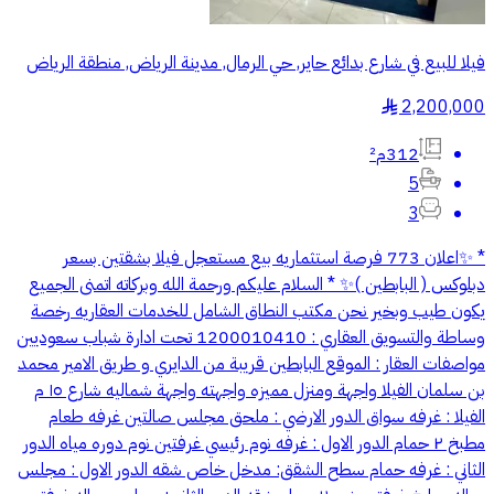
فيلا للبيع في شارع بدائع حاير, حي الرمال, مدينة الرياض, منطقة الرياض
2,200,000
§
312م²
5
3
* ✨اعلان 773 فرصة استثماريه بيع مستعجل فيلا بشقتين بسعر
دبلوكس ( البابطين )✨ * السلام عليكم ورحمة الله وبركاته اتمنى الجميع
يكون طيب وبخير نحن مكتب النطاق الشامل للخدمات العقاريه رخصة
وساطة والتسويق العقاري : 1200010410 تحت ادارة شباب سعوديين
‎مواصفات العقار : الموقع البابطين قريبة من الدايري و طريق الامير محمد
بن سلمان الفيلا واجهة ومنزل مميزه واجهته واجهة شماليه شارع ١٥ م
الفيلا : غرفه سواق الدور الارضي : ملحق مجلس صالتين غرفه طعام
مطبخ ٢ حمام الدور الاول : غرفه نوم رئيسي غرفتين نوم دوره مياه الدور
الثاني : غرفه حمام سطح الشقق: مدخل خاص شقه الدور الاول : مجلس