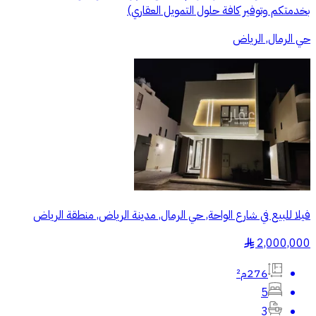
بخدمتكم وتوفير كافة حلول التمويل العقاري)
حي الرمال, الرياض
فيلا للبيع في شارع الواحة, حي الرمال, مدينة الرياض, منطقة الرياض
2,000,000
§
276م²
5
3