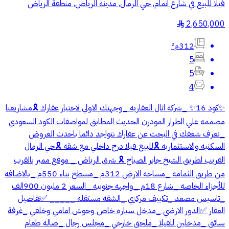
فيلا للبيع في شارع اتمام, حي الرمال, مدينة الرياض, منطقة الرياض
2,650,000
§
312م²
5
5
4
✨كود 16✨ _شركة اثال العقاريه _وجهتك الاولي لاختيار عقارك 🎗️مشاريعنا
مصممه علي الطراز المودرن الحديث المطابق لمواصفات الكود السعودي
_نعرف شغفك في البحث عن عقارك نتواجد دائما باحدث العروض
السكنيه والاستثماريه 🎗️للبيع فيلا درج داخلي مع شقه 🎗️حي الرمال
القريب لطريق الشيخ جابر الصباح 🎗️ شرق الرياض _ موقع مميز بالقرب
من طريق الثمامه _مساحه الارض 312م _مسطح بناء 550م _بالاضافه
للأجزاء الخاصه _شارع 18م _واجهه جنوبيه _السعر 2 مليون 900الف
_تاسيس مصعد _تكييف مركزي _الشقه مستقله _____ ✅تفاصيل
العقار ✅الدور الارضي _مدخل سياره خاص وحوش امامي وخلفي _غرفة
سائق _مدخلين للفيلا _ملحق خارجي _مجلس رجال _صاله طعام