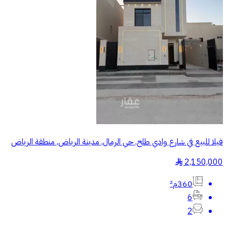
فيلا للبيع في شارع وادي طلح, حي الرمال, مدينة الرياض, منطقة الرياض
2,150,000
§
360م²
6
2