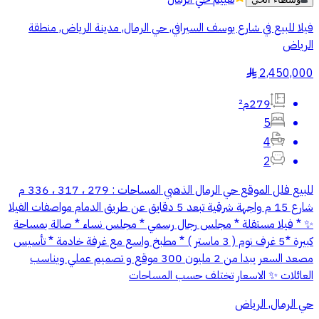
فيلا للبيع في شارع يوسف السيرافي, حي الرمال, مدينة الرياض, منطقة
الرياض
2,450,000
§
279م²
5
4
2
للبيع فلل الموقع حي الرمال الذهبي المساحات : 279 ، 317 ، 336 م
شارع 15 م واجهة شرقية تبعد 5 دقايق عن طريق الدمام مواصفات الفيلا
✨ * فيلا مستقلة * مجلس رجال رسمي * مجلس نساء * صالة بمساحة
كبيرة *5 غرف نوم ( 3 ماستر ) * مطبخ واسع مع غرفة خادمة * تأسيس
مصعد السعر يبدا من 2 مليون 300 موقع و تصميم عملي ويناسب
العائلات ✨ الاسعار تختلف حسب المساحات
حي الرمال, الرياض