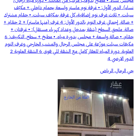
مجلس نساء. • مطبخ بدولاب مركّب من المالك. • دورتا مياه (رجال/
نساء). الدور الأول: • غرفة نوم ماستر واسعة بحمام داخلي + مكيّف
سبلت. • ثلاث غرف نوم إضافية، كل غرفة بمكيّف سبلت. • حمّام مشترك
+ صالة. إجمالي غرف النوم بالدور الأول: 4 غرف (منها ماستر) + 2 حمّام +
صالة. ملحق السطح (شقة بمدخل وعداد كهرباء مستقل): • غرفتان +
حمّام. • صالة واسعة + مجلس بدورة مياه. • مطبخ + سطح. التكييف: 6
مكيفات سبلت موزّعة على مجلس الرجال والمشب الخارجي وغرف النوم
العلوية. دورة المياه للعقار كامل مع الشقة للي فوق 6 الشقة العلوية 2
الدور الارضي 4
حي الرمال, الرياض