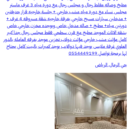
مطبخ وصاله مقلط رجال و مجلس رجال مع دورة مياه 3 غرف ماستر
مجلس نساء مع دورة مياه مشب خارجي + جلسة خارجيه قزاز حديقتين
+ مدخلين سيارات مسبح خارجي بغرفة خارجيه شقة مسروقه 4 غرف +
دورتين مياه+ مطبخ + صاله مدخل خاص ويوجده مخزن خارجي خاص
بشقه الاثاث الموجد مطبخ مع فرن سطحي فقط مجلس رجال جدا كبير
كامل مؤثث مشب خارجي مؤثث دولاب تخزين موجد بغرفه العامله بالدور
العلوي غرفة ملابس يوجد فيها دوالايب يوجد كميرات بالبيت كامل يحتاج
لها برمجة تواصل 0554449199
حي الرمال, الرياض