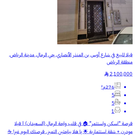
فيلا للبيع في شارع أوس بن المنذر الأنصاري, حي الرمال, مدينة الرياض,
منطقة الرياض
2,100,000
§
276م²
5
5
1
فرصة "اسكن واستثمر" 🏠 في قلب واحة الرمال (السعيدان) | فيلا
مودرن + شقة استثمارية 🌟 يا هلا بباحثين التميز.. فرصتك اليوم غير! ☕