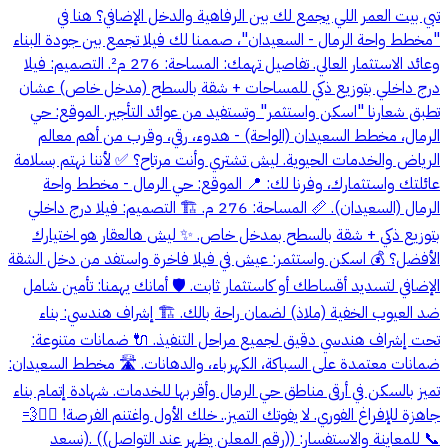
تبي بيت العمر اللي يجمع لك بين الرفاهية والدخل الإضافي؟ هنا في
"مخطط واحة الرمال - السعيدان"، صممنا لك فيلا تجمع بين جودة البناء
وعائد الاستثمار العالي. تفاصيل تهمك: المساحة: 276 م². التصميم: فيلا
درج داخلي بتوزيع ذكي للمساحات + شقة بالسطح (مدخل خاص) عشان
تطبق شعارنا "اسكن واستثمر" وتستفيد من عوائد التأجير. الموقع: حي
الرمال، مخطط السعيدان (الواحة) - هدوء، رقي، وقرب من أهم معالم
الرياض والخدمات الحيوية. ليش تشتري وأنت مرتاح؟ ✅ لأننا نهتم بسلامة
عائلتك واستثمارك، وفرنا لك: 📍 الموقع: حي الرمال - مخطط واحة
الرمال (السعيدان). 📏 المساحة: 276 م. 🏗️ التصميم: فيلا درج داخلي
بتوزيع ذكي + شقة بالسطح بمدخل خاص. ✨ ليش هالعقار هو اختيارك
الأفضل؟ 💰 اسكن واستثمر: عيش في فيلا فاخرة واستفد من دخل الشقة
الإضافي لتسديد أقساطك أو كاستثمار ثابت. 🛡️ أمانك يهمنا: تأمين شامل
ضد العيوب الخفية (ملاذ) لضمان راحة بالك. 🏗️ إشراف هندسي: بناء
تحت إشراف هندسي دقيق لجميع مراحل التنفيذ. 🔌 ضمانات متنوعة:
ضمانات معتمدة على السباكة، الكهرباء، والدهانات. 🛣️ مخطط السعيدان:
تميز بالسكن في أرقى مناطق حي الرمال وأقربها للخدمات. شهادة إتمام بناء
جاهزة للإفراغ الفوري. لا يفوتك التميز.. خلك الأول واغتنم الفرصة! 🏃‍♂️💨
📞 للمعاينة والاستفسار: ((رقم المعلن يظهر عند التواصل)) .(نسعد