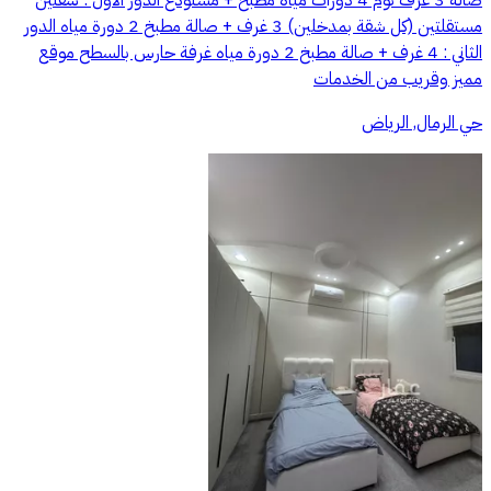
صالة 3 غرف نوم 4 دورات مياه مطبخ + مستودع الدور الأول : شقتين
مستقلتين (كل شقة بمدخلين) 3 غرف + صالة مطبخ 2 دورة مياه الدور
الثاني : 4 غرف + صالة مطبخ 2 دورة مياه غرفة حارس بالسطح موقع
مميز وقريب من الخدمات
حي الرمال, الرياض