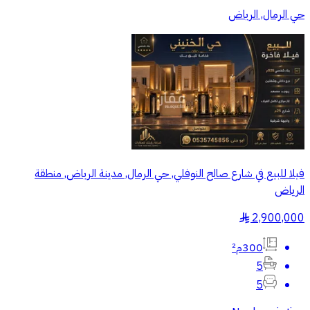
حي الرمال, الرياض
فيلا للبيع في شارع صالح النوفلي, حي الرمال, مدينة الرياض, منطقة
الرياض
2,900,000
§
300م²
5
5