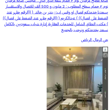
صاله مطبخ غرفتين نوم ٢ حمام شقه الدور الثاني : مجلس صاله غرفتين
نوم ٢ حمام سطح المطلوب : 2 مليون و 500 الف للاتصال والاستفسار
يسعدنا خدمتكم اتصال او واتس اب:- بندر بن خالد ‏ ( ((الرقم يظهر عند
الضغط على اتصال)) ) عبدالكريم ( ((الرقم يظهر عند الضغط على اتصال))
) مكتب النطاق الشامل للخدمات العقارية إدارة شباب سعوديين بالكامل
نسعد بخدمتكم ونرحب بالجميع
حي الرمال, الرياض