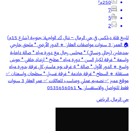
250م²
7
5
2
للبيع فلة دبلكس في حي الرمال – تنال 📐 الواجهة: جنوبية (شارع 15م)
🏠 العمر: 3 سنوات مواصفات العقار: 🔹 الدور الأرضي * ملحق خارجي
بمدخلين (رجالي ونسائي) * مجلس رجال مع دورة مياه * صالة داخلية
واسعة * غرفة لكبار السن * دورة مياه * مطبخ * ارتداد خلفي * حوش
واسع 🔹 الدور الأول * صالة * 4 غرف نوم ماستر، كل غرفة بدورة مياه
مستقلة 🔹 السطح * غرفة خادمة * غرفة غسيل * سطحان واسعتان ✅
موقع مميز ✅ تصميم عملي ومناسب للعائلات ✅ عمر العقار 3 سنوات
فقط للتواصل والاستفسار: 📞 0535656061
حي الرمال, الرياض