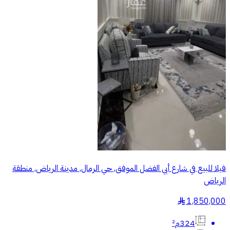
فيلا للبيع في شارع أبي الفضل الموفق, حي الرمال, مدينة الرياض, منطقة
الرياض
1,850,000
§
324م²