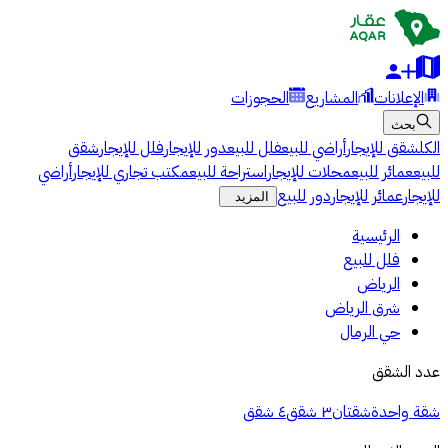
الإعلانات
المشاريع
الحجوزات
بحث
الكل
شقق للإيجار
أراضي للبيع
فلل للبيع
دور للإيجار
فلل للإيجار
شقق
للبيع
عمائر للبيع
محلات للإيجار
استراحة للبيع
مكتب تجاري للإيجار
أراضي
للإيجار
عمائر للإيجار
دور للبيع
المزيد
الرئيسية
فلل للبيع
الرياض
شرق الرياض
حي الرمال
عدد الشقق
شقة واحدة
شقتان
٣ شقق
٤ شقق