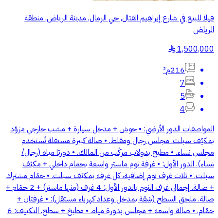
فيلا للبيع في شارع إبراهيم الفتال, حي الرمال, مدينة الرياض, منطقة
الرياض
1,500,000
§
216م²
7
5
4
المواصفات الدور الأرضي: • حوش + مدخل سيارة + مشب خارجي مزوّد
بمكيّف سبلت. مجلس رجال ومقلط. • صالة كبيرة مستقلة تُستخدم
مجلس نساء. • مطبخ بدولاب مركّب من المالك. • دورتا مياه (رجال/
نساء). الدور الأول: • غرفة نوم ماستر واسعة بحمام داخلي + مكيّف
سبلت. • ثلاث غرف نوم إضافية، كل غرفة بمكيّف سبلت. • حمّام مشترك
+ صالة. إجمالي غرف النوم بالدور الأول: 4 غرف (منها ماستر) + 2 حمّام +
صالة. ملحق السطح (شقة بمدخل وعداد كهرباء مستقل): • غرفتان +
حمّام. • صالة واسعة + مجلس بدورة مياه. • مطبخ + سطح. التكييف: 6