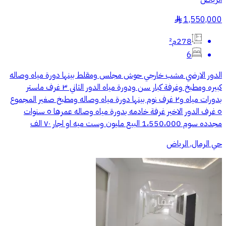
1,550,000
§
278م²
6
الدور الارضي مشب خارجي حوش مجلس ومقلط بينها دورة مياه وصاله
كبيره ومطبخ وغرفة كبار سن ودورة مياه الدور الثاني ٣ غرف ماستر
بدورات مياه و٢ غرف نوم بينها دورة مياه وصاله ومطبخ صغير المجموع
٥ غرف الدور الاخير غرفة خادمه بدورة مياه وصاله عمرها ٥ سنوات
مجدده سوم 1،550،000 البيع مليون وست ميه او اجار ٧٠ الف
حي الرمال, الرياض