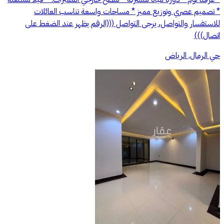
* تصميم عصري وتوزيع مميز * مساحات واسعة تناسب العائلات
للاستفسار والتواصل، يرجى التواصل (((الرقم يظهر عند الضغط على
اتصال)))
حي الرمال, الرياض