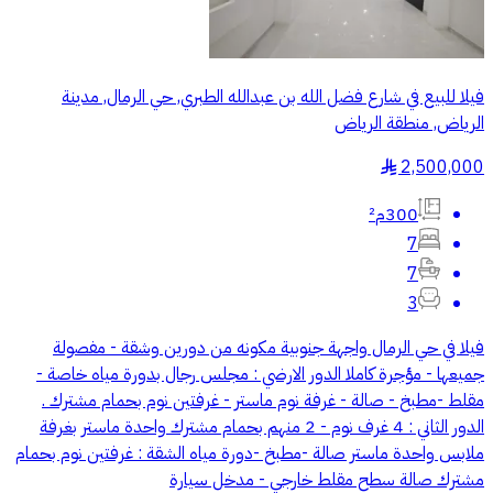
فيلا للبيع في شارع فضل الله بن عبدالله الطبري, حي الرمال, مدينة
الرياض, منطقة الرياض
2,500,000
§
300م²
7
7
3
فيلا في حي الرمال واجهة جنوبية مكونه من دورين وشقة - مفصولة
جميعها - مؤجرة كاملا الدور الارضي : مجلس رجال بدورة مياه خاصة -
مقلط -مطبخ - صالة - غرفة نوم ماستر - غرفتين نوم بحمام مشترك .
الدور الثاني : 4 غرف نوم - 2 منهم بحمام مشترك واحدة ماستر بغرفة
ملابس واحدة ماستر صالة -مطبخ -دورة مياه الشقة : غرفتين نوم بحمام
مشترك صالة سطح مقلط خارجي - مدخل سيارة