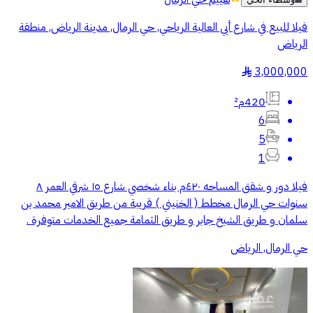
فيلا للبيع في شارع أبي العالية الرياحي, حي الرمال, مدينة الرياض, منطقة
الرياض
3,000,000
§
420م²
6
5
1
فيلا دور و شقق المساحه ٤٢٠م بناء شخصي شارع ١٥ شرقي العمر ٨
سنوات حي الرمال مخطط ( الخنيني ) قريبة من طريق الامير محمد بن
سلمان و طريق الشيخ جابر و طريق الثمامة جميع الخدمات متوفرة .
حي الرمال, الرياض