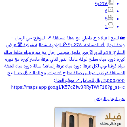
276م²
6
5
1
🏡 للبيع | فيلا درج داخلي مع شقة مستقلة 📍 الموقع: حي الرمال –
واحة الرمال 📐 المساحة: 276 م² 🧭 الواجهة: شمالية شرقية 🛣 عرض
الشارع: 15م الدور الأرضي ملحق مجلس رجال مع دورة مياه مقلط صالة
كبيرة دورة مياه مطبخ غرفة عاملة الدور الثاني غرفة ماستر كبيرة مع دورة
مياه غرفتا نوم، لكل غرفة دورة مياه غرفة إضافية صالة دورة مياه الشقة
المستقلة غرفتان مجلس صالة مطبخ ✅ مباشر مع المالك 💰 حد البيع:
2,000,000 ريال للصامل 📍 موقع العقار:
https://maps.app.goo.gl/K57cZfw3RRyTWfF18?g_st=ic⁠
حي الرمال, الرياض