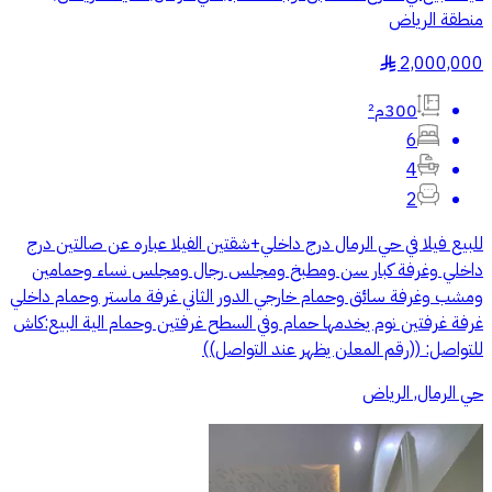
منطقة الرياض
2,000,000
§
300م²
6
4
2
للبيع فيلا في حي الرمال درج داخلي+شقتين الفيلا عباره عن صالتين درج
داخلي وغرفة كبار سن ومطبخ ومجلس رجال ومجلس نساء وحمامين
ومشب وغرفة سائق وحمام خارجي الدور الثاني غرفة ماستر وحمام داخلي
غرفة غرفتين نوم يخدمها حمام وفي السطح غرفتين وحمام الية البيع:كاش
للتواصل: ((رقم المعلن يظهر عند التواصل))
حي الرمال, الرياض