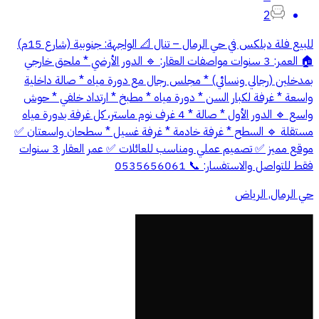
2
للبيع فلة دبلكس في حي الرمال – تنال 📐 الواجهة: جنوبية (شارع 15م)
🏠 العمر: 3 سنوات مواصفات العقار: 🔹 الدور الأرضي * ملحق خارجي
بمدخلين (رجالي ونسائي) * مجلس رجال مع دورة مياه * صالة داخلية
واسعة * غرفة لكبار السن * دورة مياه * مطبخ * ارتداد خلفي * حوش
واسع 🔹 الدور الأول * صالة * 4 غرف نوم ماستر، كل غرفة بدورة مياه
مستقلة 🔹 السطح * غرفة خادمة * غرفة غسيل * سطحان واسعتان ✅
موقع مميز ✅ تصميم عملي ومناسب للعائلات ✅ عمر العقار 3 سنوات
فقط للتواصل والاستفسار: 📞 0535656061
حي الرمال, الرياض