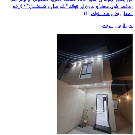
الدفعه الأولى مجانأ و بدون اي فوائد *للتواصل والاستفسار:* / ((رقم
المعلن يظهر عند التواصل))
حي الرمال, الرياض