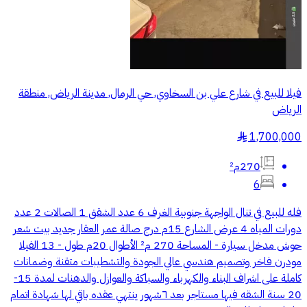
فيلا للبيع في شارع علي بن السخاوي, حي الرمال, مدينة الرياض, منطقة
الرياض
1,700,000
§
270م²
6
فله للبيع في تنال الواجهة جنوبية الغرف 6 عدد الشقق 1 الصالات 2 عدد
دورات المياه 4 عرض الشارع 15م درج صالة عمر العقار جديد بيت شعر
حوش مدخل سيارة - المساحة 270 م² الأطوال 20م طول - 13 الفيلا
مودرن فاخر وتصميم هندسي عالي الجودة والتشطيبات متقنة وضمانات
كاملة على اشراف البناء والكهرباء والسباكة والعوازل والدهنات لمدة 15-
20 سنة الشقه فيها مستاجر بعد ٦شهور ينتهي عقده باقي لها شهادة اتمام