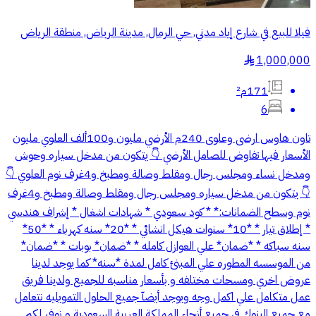
فيلا للبيع في شارع إياد مدني, حي الرمال, مدينة الرياض, منطقة الرياض
1,000,000
§
171م²
6
تاون هاوس ارضى وعلوى 240م الأرضي مليون و100ألف العلوي مليون
الأسعار فيها تفاوض للصامل الأرضي 👇 يتكون من مدخل سياره وحوش
ومدخل نساء ومجلس رجال ومقلط وصالة ومطبخ و4غرف نوم العلوي 👇
👇 يتكون من مدخل سياره ومجلس رجال ومقلط وصالة ومطبخ و4غرف
نوم وسطح الضمانات:* * كود سعودي * شهادات اشغال * إشراف هندسي
* إطلاق تيار * *10* سنوات هيكل انشائي * *20* سنه كهرباء * *50*
سنه سباكه * *ضمان* علي العوازل كامله * *ضمان* بوبات * *ضمان*
من الموسسه المطوره علي المبنئ كامل لمدة *سنه* كما يوجد لدينا
عروض اخري ومسحات مختلفه و بأسعار مناسبه للجميع ولدينا فريق
عمل متكامل علي اكمل وجه ويوجد أيضآ جميع الحلول التمويليه نتعامل
مع جميع البنوك في جميع أنحاء المملكة العربية السعودية و نوفر لكم