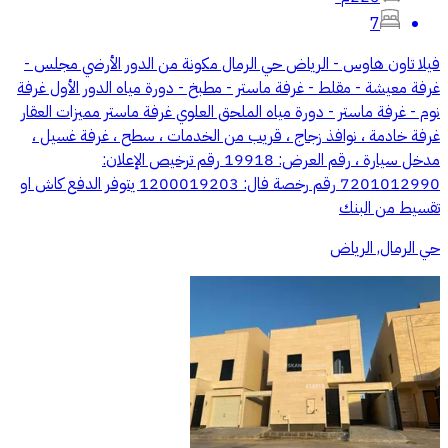
7
فيلا تاون هاوس - الرياض حي الرمال مكونة من الدور الأرضي مجلس -
غرفة معيشة - مقلط - غرفة ماستر - مطبخ - دورة مياه الدور الأول غرفة
نوم - غرفة ماستر - دورة مياه الملحق العلوي غرفة ماستر مميزات العقار
غرفة خادمة ، نوافذ زجاج ، قريب من الخدمات ، سطح ، غرفة غسيل ،
مدخل سيارة ، رقم العرض: 19918 رقم ترخيص الإعلان:
7201012990 رقم رخصة فال: 1200019203 يتوفر الدفع كاش او
تقسيط من البنك
حي الرمال, الرياض