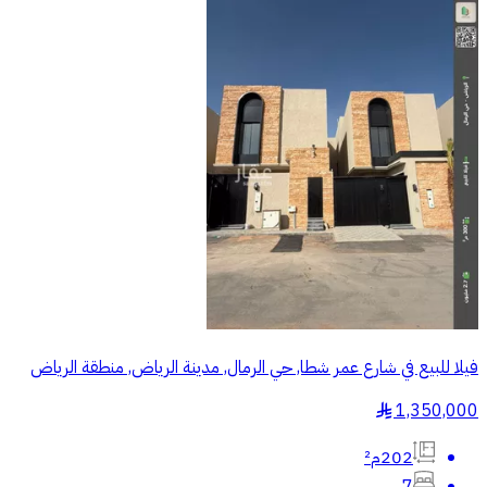
فيلا للبيع في شارع عمر شطا, حي الرمال, مدينة الرياض, منطقة الرياض
1,350,000
§
202م²
7