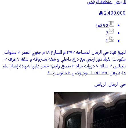
الرياض, منطقة الرياض
2,400,000
§
392م²
7
1
للبيع فيلا حي الرمال المساحه ٣٩٢ م الشارع ١٨ م جنوبي العمر ٣ سنوات
مكونات الفيلا دور ارضي مع درج داخلي و شقه مسروقه و شقه ٧ غرف ٢
مجلس ٢ صاله ٧ دورات مياه ٢ مطبخ واجهه حجر عليها شهادة إتمام بناء
عليه رهن ٣٥٠ الف السوم وصل ٢ مليون و ٤٠٠
حي الرمال, الرياض