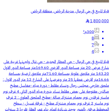
فيلا للبيع في حي الرمال, مدينة الرياض, منطقة الرياض
1,800,000
§
300م²
8
7
4
فيلا للبيع في حي الرمال - حي المطار الجديد - حي تنال واجهتها غربية على
شارع عرض 20 متر مساحة الدور الارضي 169.60متر مساحة الدور الاول
143.20 متر ملاحق علوية بمساحة 71.60متر ملاحق ارضية بمساحة
16.66متر الارض عمقها 25 متر وعرضها على الشارع 12 متر الدور الاول :
ملحق خارجي مجلس رجال ونساء مقلط - دورة مياه -مغاسل مطبخ
صالتين مفتوحة على بعض مقلط نساء بدورة مياه الدور الثاني 4 غرف نوم
ماستر غرفتين نوم بحمام مشترك صالة -مطبخ الملحق العلوي : 2 غرف
نوم ماستر 2 غرف نوم بحمام مشترك مطبخ - غرفة غسيل - سطح
المخطط مرفق بالصور يوجد شهادة اتمام بناء عمر العقار تقريبا 3 سنوات