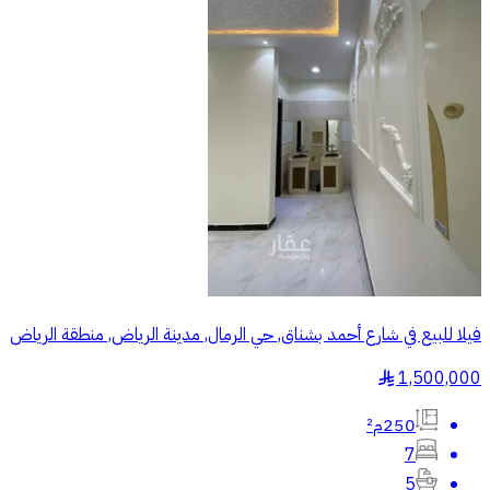
فيلا للبيع في شارع أحمد بشناق, حي الرمال, مدينة الرياض, منطقة الرياض
1,500,000
§
250م²
7
5