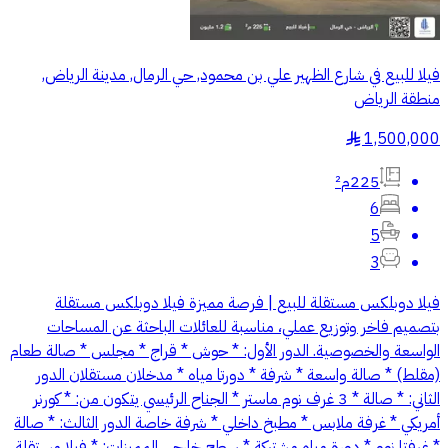
فيلا للبيع في شارع الظهير علي بن محمود, حي الرمال, مدينة الرياض,
منطقة الرياض
1,500,000
§
225م²
6
5
3
فيلا دوبلكس مستقلة للبيع | فرصة مميزة فيلا دوبلكس مستقلة
بتصميم فاخر وتوزيع عملي، مناسبة للعائلات الباحثة عن المساحات
الواسعة والخصوصية. الدور الأول: * حوش * قراج * مجلس * صالة طعام
(مقلط) * صالة واسعة * شرفة * دورتا مياه * مدخلان مستقلان الدور
الثاني: * صالة * 3 غرف نوم ماستر * الجناح الرئيسي يتكون من: * كورنر
أمريكي * غرفة ملابس * مطبخ داخلي * شرفة خاصة الدور الثالث: * صالة
* غرفتا نوم * دورة مياه مشتركة * سطح خارجي المميزات: * فيلا مستقلة