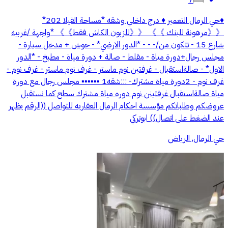
♦️حي الرمال التعمير ♦️ درج داخلي وشقه *مساحة الفيلا 202*
《《مرهونة للبنك 》》 《《للزبون الكاش فقط》》 *واجهة /غربيه
شارع 15 - تتكون من/- - - *الدور الارضي* - حوش + مدخل سيارة -
مجلس رجال+دورة مياة - مقلط - صالة + دورة مياة - مطبخ - *الدور
الاول* - صالةاستقبال - غرفتين نوم ماستر - غرف نوم ماستر - غرف نوم -
غرف نوم - 2دورة مياة مشترك- :::شقه1 ▪︎▪︎▪︎▪︎▪︎▪︎ مجلس رجال مع دورة
مياة صالةاستقبال غرفتينن نوم دوره مياة مشترك سطح كما نستقبل
عروضكم وطلباتكم مؤسسة احكام الرمال العقاريه للتواصل ((الرقم يظهر
عند الضغط على اتصال)) ابوتركي
حي الرمال, الرياض