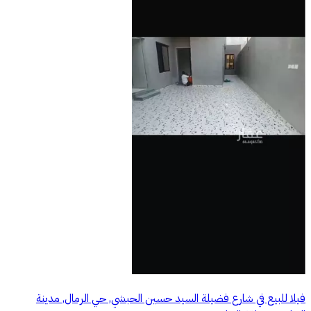
فيلا للبيع في شارع فضيلة السيد حسين الحبشي, حي الرمال, مدينة