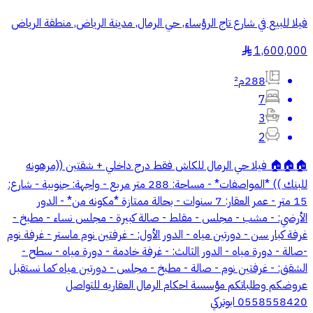
فيلا للبيع في شارع تاج الرؤساء, حي الرمال, مدينة الرياض, منطقة الرياض
1,600,000
§
288م²
7
3
2
🏠🏠🏠 فيلا حي الرمال للكاش فقط درج داخلي + شقتين ((مرهونه
للبنك )) *المواصفات* - مساحة: 288 متر مربع - واجهة: جنوبية - شارع:
15 متر - عمر العقار: 7 سنوات - بحالة ممتازة *مكونه من* - الدور
الأرضي: - مشب - مجلس - مقلط - صالة كبيرة - مجلس نساء - مطبخ -
غرفة كبار سن - دورتين مياه - الدور الأول: - غرفتين نوم ماستر - غرفة نوم
-صالة - دورة مياه - الدور الثالث: - غرفة خادمة - دورة مياه - سطح -
الشقق: - غرفتين نوم - صالة - مطبخ - مجلس - دورتين مياه كما نستقبل
عروضكم وطلباتكم مؤسسة احكام الرمال العقاريه للتواصل
0558558420 ابوتركي