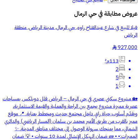
عروض مطابقة في
حي الرمال
فيلا للبيع في شارع عبدالفتاح راوه, حي الرمال, مدينة الرياض, منطقة
الرياض
927,000
§
113م²
2
5
1
🏡 مشروع سكني عصري في حي الرمال – الرياض فلل دوبلكس بمساحات
عصرية مميزة مشروع يجمع بين الراحة والعملية والقيمة الاستثمارية،
ويقدّم أسلوب حياة راقٍ داخل مجتمع حديث ومخطط بعناية. 📍 موقع
مميز بالقرب من طريق الأمير محمد بن سلمان (المسار الرياضي) والدائري
الشمالي، مما يمنحك سهولة الوصول إلى مختلف مناطق المدينة. ✨
المميزات:• • 🧱 ضمان الهيكل الإنشائي لمدة 10 سنوات • 💡 ضمان