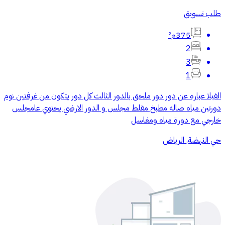
طلب تسويق
375م²
2
3
1
الفيلا عباره عن دور دور ملحق بالدور الثالث كل دور يتكون من غرفتين نوم
دورتين مياه صاله مطبخ مقلط مجلس و الدور الارضي يحتوي عامجلس
خارجي مع دورة مياه ومغاسل
حي النهضة, الرياض