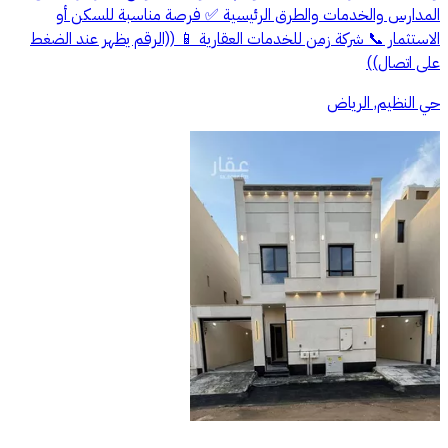
المدارس والخدمات والطرق الرئيسية ✅ فرصة مناسبة للسكن أو
الاستثمار 📞 شركة زمن للخدمات العقارية 📱 ((الرقم يظهر عند الضغط
على اتصال))
حي النظيم, الرياض