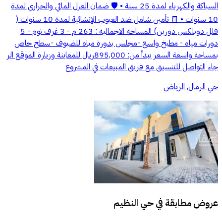
السباكة والكهرباء لمدة 25 سنة • 🛡️ ضمان العزل المائي والحراري لمدة
10 سنوات • 🧾 تأمين شامل ضد العيوب الإنشائية لمدة 10 سنوات (
فلل دوبلكس دورين) المساحه الاجماليه : 263 م - 3 غرف نوم - 5
دورات مياه - مطبخ واسع -مجلس بدورة مياه للضيوف -سطح خاص
بمساحة واسعة السعر يبدأ من: 895,000ريال للمعاينة وزيارة الموقع الر
جاء التواصل للتنسيق مع فريق المبيعات في المشروع
حي الرمال, الرياض
عروض مطابقة في
حي النظيم