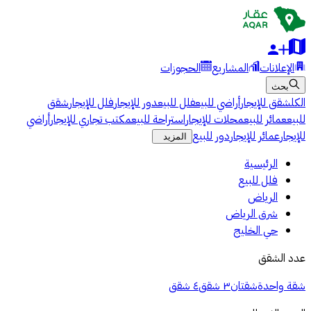
الإعلانات
المشاريع
الحجوزات
بحث
الكل
شقق للإيجار
أراضي للبيع
فلل للبيع
دور للإيجار
فلل للإيجار
شقق
للبيع
عمائر للبيع
محلات للإيجار
استراحة للبيع
مكتب تجاري للإيجار
أراضي
للإيجار
عمائر للإيجار
دور للبيع
المزيد
الرئيسية
فلل للبيع
الرياض
شرق الرياض
حي الخليج
عدد الشقق
شقة واحدة
شقتان
٣ شقق
٤ شقق