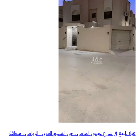
فيلا للبيع في شارع عيسى الماص ، حي النسيم الغربي ، الرياض ، منطقة