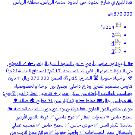
فيلا للبيع في شارع الندوة, حي الندوة, مدينة الرياض, منطقة الرياض
870,000
§
214م²
2
4
3
🏡 للبيع تاون هاوس أرضي – حي الندوة | شرق الرياض 🏡 📍 الموقع:
حي الندوة – شرق الرياض 📐 المساحة: 217م² (مسطح البناء 214م²)
🧭 الواجهة: جنوبية 🛣️ الشارع: 15م 💰 السعر: 870,000 ريال ✨ تاون
هاوس بتصميم عصري ودرج داخلي، يجمع بين الراحة والخصوصية،
ومناسب للعائلات الباحثة عن سكن مميز. 🔹 تفاصيل العقار: الدور الأرضي:
🛋️ مجلس رجال 🍽️ مقلط 🛏️ غرفة كبار سن 🍴 مطبخ 🏠 صالة 🌳
حوش خاص الدور العلوي: 🛏️ غرفتين نوم مع دورات المياه الخاصة 🌤️
سطح خاص ⭐ مميزات العقار ✅ درج داخلي ✅ غرفة بالدور الأرضي
مناسبة لكبار السن ✅ حوش خاص ✅ سطح خاص ✅ تصميم عملي
واستغلال ممتاز للمساحات ✅ واجهة جنوبية ✅ موقع مميز قريب من