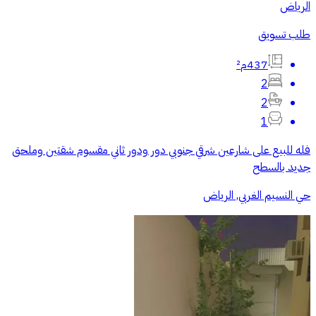
الرياض
طلب تسويق
437م²
2
2
1
فله للبيع على شارعين شرقي جنوبي دور ودور ثاني مقسوم شقتين وملحق
جديد بالسطح
حي النسيم الغربي, الرياض