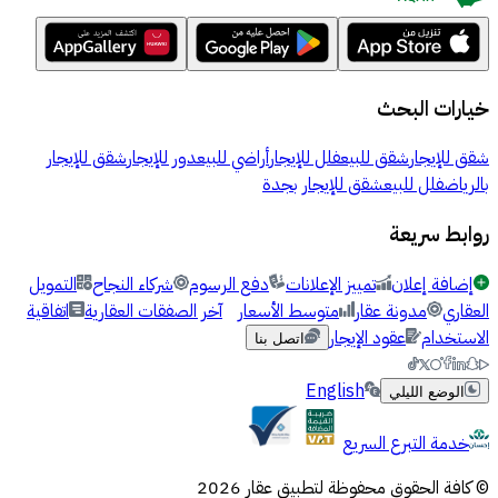
خيارات البحث
شقق للإيجار
شقق للبيع
فلل للإيجار
أراضي للبيع
دور للإيجار
شقق للإيجار
بالرياض
فلل للبيع
شقق للإيجار بجدة
روابط سريعة
إضافة إعلان
تمييز الإعلانات
دفع الرسوم
شركاء النجاح
التمويل
العقاري
مدونة عقار
متوسط الأسعار
آخر الصفقات العقارية
اتفاقية
الاستخدام
عقود الإيجار
اتصل بنا
English
الوضع الليلي
خدمة التبرع السريع
© كافة الحقوق محفوظة لتطبيق عقار 2026