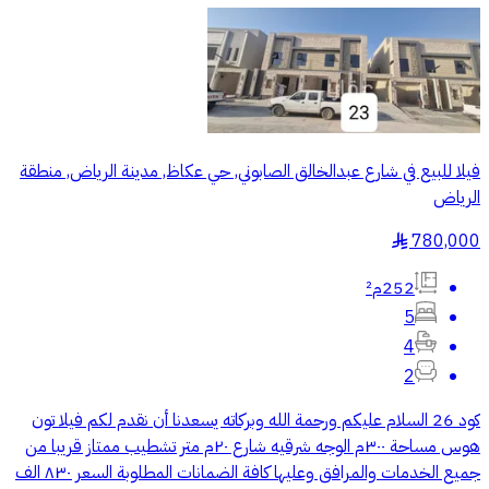
فيلا للبيع في شارع عبدالخالق الصابوني, حي عكاظ, مدينة الرياض, منطقة
الرياض
780,000
§
252م²
5
4
2
كود 26 السلام عليكم ورحمة الله وبركاته يسعدنا أن نقدم لكم فيلا تون
هوس مساحة ٣٠٠م الوجه شرقيه شارع ٢٠م متر تشطيب ممتاز قريبا من
جميع الخدمات والمرافق وعليها كافة الضمانات المطلوبة السعر ٨٣٠ الف