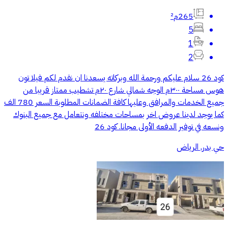
265م²
5
1
2
كود 26 سلام عليكم ورحمة الله وبركاته يسعدنا ان نقدم لكم فيلا تون
هوس مساحة ٣٠٠م الوجه شمالي شارع ٢٠م تشطيب ممتاز قريبا من
جميع الخدمات والمرافق وعليها كافة الضمانات المطلوبة السعر 780 الف
كما يوجد لدينا عروض اخر بمساحات مختلفه ونتعامل مع جميع البنوك
ونسعه في توفير الدفعه الأولى مجانا. كود 26
حي بدر, الرياض