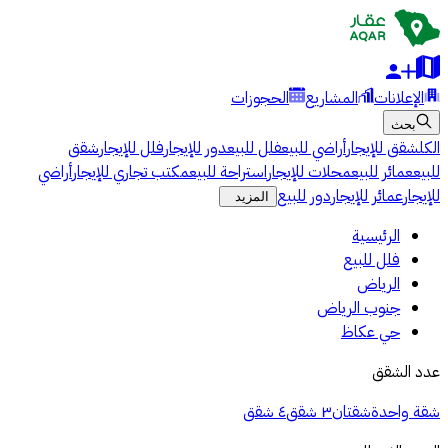
الإعلانات
المشاريع
الحجوزات
بحث
الكل
شقق للإيجار
أراضي للبيع
فلل للبيع
دور للإيجار
فلل للإيجار
شقق
للبيع
عمائر للبيع
محلات للإيجار
استراحة للبيع
مكتب تجاري للإيجار
أراضي
للإيجار
عمائر للإيجار
دور للبيع
المزيد
الرئيسية
فلل للبيع
الرياض
جنوب الرياض
حي عكاظ
عدد الشقق
شقة واحدة
شقتان
٣ شقق
٤ شقق