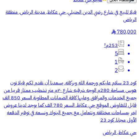
فيلا للبيع في شارع رضي الدين الحنبلي, حي عكاظ, مدينة الرياض, منطقة
الرياض
780,000
§
253م²
5
1
2
كود 23 سلام عليكم ورحمة الله وبركاته. يسعدنا أن نقدم لكم فيلا تون
هوس مساحة 280م الوجه شرقيه شارع ٢٠م متر تشطيب ممتاز قريبا من
جميع الخدمات والمرافق وعليها كافة الضمانات المطلوبة السعر 850 الف
قابل للتفاوض الموقع حي عكاظ. السعر 780 الف كما يوجد لدينا عروض
اخر بمساحات مختلفه ونتعامل مع جميع البنوك ونسعه في توفير الدفعه
الأولى مجانا. كود 23
حي عكاظ, الرياض