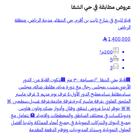
عروض مطابقة في
حي الشفا
فيلا للبيع في شارع ثابت بن أقرم, حي الشفاء, مدينة الرياض, منطقة
الرياض
1,400,000
§
200م²
5
3
🏢ڤيلا بحي الشفا 📏مساحه ٣٠٠ متر 🏢تتكون الڤيلا من: الدور
الأرضي،مشب ،مجلس رجال مع دورة مياه، مقلط، صاله، مجلس
نساء،مقلط نساء،مطبخ الدور الأول،٤ غرف نوم منهم 3 غرف ماستر
الملحق العلوي ،غرفة ماستر كبيرة،غرفة خادمة،غرفة غسيل،سطحين 🚨
🚨🚨 يتوفر لدينا عروض لشقق وفلل وأدوار بصك وتاون هاوس
ودوبلكسات في مختلف المناطق والمخططات والاحياء 🏦 نتعامل مع
جميع البنوك والشركات التمويلية في جميع أنحاء المملكة ولدينا أفضل
الحلول التمويلية وسداد المديونيات وتوفير الدفعة المقدمة