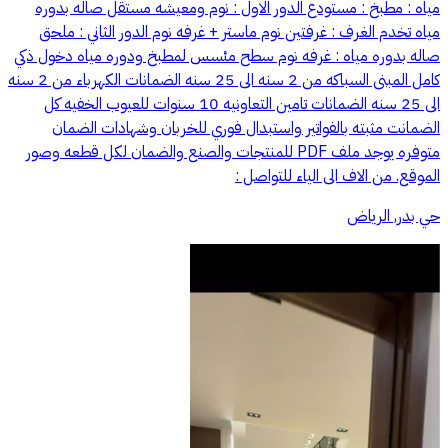
مياه : مطبخ : مستودع الدور الاول : نوم ومعيشه مستقل صاله بدوره
مياه تخدم الغرف : غرفتين نوم ماستر + غرفه نوم الدور الثاني : ملحق
صاله بدوره مياه : غرفه نوم سطح مئسس لمطبخ ودوره مياه دخول ذكي
كامل المبنى السباكه من 2 سنه الى 25 سنه الضمانات الكهرباء من 2 سنه
الى 25 سنه الضمانات تامين التعاونيه 10 سنوات للعيوب الخفيه كل
الضمانت مثبته بالفواتير واستبدال فوري للخربان وشهادات الضمان
متوفره يوجد ملف PDF للمنتجات والصنع والضمان لكل قطعه وصور
الموقع. من الاف الى الياء للتواصل :
حي بدر, الرياض