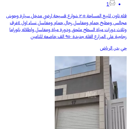
1
فله تاون للبيع المساحة ٢٠٥ شوارع فسيحة ارضي مدخل سيارة وحوش
مجالس ومطبخ حمام ومغاسل رجال حمام ومغاسل نساء اول ٤غرف
وثلاث دورات مياة السطح ملحق ودورة مياة ومغاسل واطلاله بانوراما
زجاجية على المزارع الفله جديدة ٩٥٠ الف خاضعه للتامين
حي بدر, الرياض