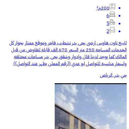
200م²
6
5
2
للبيع تاون هاوس ارضى بحى بدر تشطيب فاخر وموقع ممتاز بجوار كل
الخدمات المساحه 250 متر السعر 670 الف قابله لتفاوض من قبل
المالك كما يوجد لدينا فلل وادوار وشقق بحى بدر مساحات مختلفه
واسعار مناسبه للتواصل ابو عدي ((رقم المعلن يظهر عند التواصل))
حي بدر, الرياض