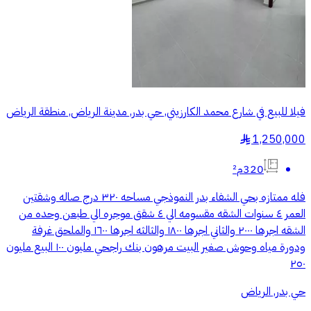
فيلا للبيع في شارع محمد الكارزيني, حي بدر, مدينة الرياض, منطقة الرياض
1,250,000
§
320م²
فله ممتازه بحي الشفاء بدر النموذجي مساحه ٣٢٠ درج صاله وشقتين
العمر ٤ سنوات الشقه مقسومه الي ٤ شقق موجره الي طبعن وحده من
الشقه اجرها ٢٠٠٠ والثاني اجرها ١٨٠٠ والثالثه اجرها ١٦٠٠ والملحق غرفة
ودورة مياه وحوش صغير البيت مرهون بنك راجحي مليون ١٠٠ البيع مليون
٢٥٠
حي بدر, الرياض