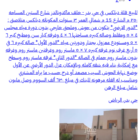
للبيع فلة دبلكس في حي بدر - خلف ماكدونالدز شارع الستين المساحه
٢٥٠ م الشارع 15 م شمالي العمر ٣ سنوات المكوناته دبلكس متلاصق :
*الدور الارضي* يتكون من حوش وملحق خارجي بدون دورة مياه مجلس
٤ × ٥ ومقلط وصاله كبيره مساحتها ٦ × ٤ وغرفه كبار سن ومطبخ كبير ٦
× ٥ ومستودع معزول بجدار ودورتين مياه *الدور الأول* صاله كبيره ٦ في
٥ أربع غرف نوم غرفه كبيره ٧ × ٥ ماستر روم وغرفتين ماستر روم وغرفه
بدون ماستر روم حمام في الصاله *الدور الثاني* غرفه ماستر روم وسطح
مع إمكانية بناء فيه شقه كامله وبالإمكان عزل الدور الأرضي عن الأول
بوضع نهاية الحوش السيب مصعد أو درج حسب ما يراه المشتري
ومناسب له الفله مرهونه للبنك في مبلغ ٦٣٠ ألف السووم وصل مليون
شامل مبلغ الرهن
حي بدر, الرياض