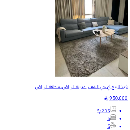
فيلا للبيع في حي الشفاء, مدينة الرياض, منطقة الرياض
950,000
§
205م²
5
5