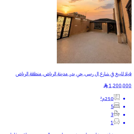
فيلا للبيع في شارع ال ريس, حي بدر, مدينة الرياض, منطقة الرياض
1,200,000
§
250م²
5
3
1