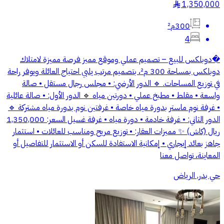
1,350,000
§
300م²
4
�دوبلكس للبيع – تصميم عملي وموقع مميز فرصة مميزة لامتلاك
دوبلكس بمساحة 300 م²، بتصميم مرتب يلبي احتياج العائلة ويوفر راحة
في توزيع المساحات. 🔹 الدور الأرضي: • مجلس رجال مستقل • صالة
واسعة • مقلط • مطبخ عملي • دورتين مياه 🔹 الدور الأول: • صالة عائلية
• غرفة نوم ماستر بدورة مياه خاصة • غرفتين نوم بدورة مياه مشتركة 🔹
الدور الثاني: • غرفة خادمة • دورة مياه • غرفة غسيل السعر: 1,350,000
ريال (كاش) ✨ مميزات العقار: • توزيع مريح ومناسب للعائلات • استثمار
جاهز بعائد إيجاري • إمكانية الاستفادة للسكن أو الاستثمار للتفاصيل أو
المعاينة، تواصل معنا
حي بدر, الرياض