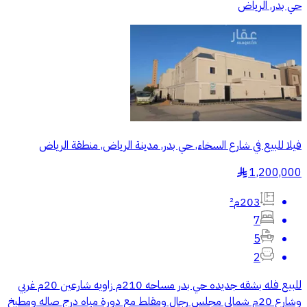
حي بدر, الرياض
فيلا للبيع في شارع السخاء, حي بدر, مدينة الرياض, منطقة الرياض
1,200,000
§
203م²
7
5
2
للبيع فله بشقه جديده حي بدر مساحه 210م زاويه شارعين 20م غربي
وشارع 20م شمالي مجلس رجال ومقلط مع دورة مياه درج صاله ومطبخ