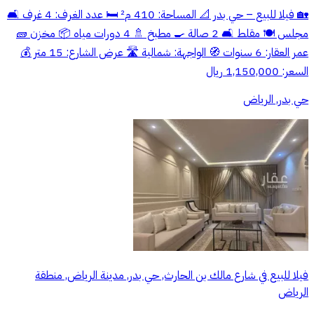
🏡 فيلا للبيع – حي بدر 📐 المساحة: 410 م² 🛏️ عدد الغرف: 4 غرف 🛋️
مجلس 🍽️ مقلط 🛋️ 2 صالة 🍳 مطبخ 🚿 4 دورات مياه 📦 مخزن 🧱
عمر العقار: 6 سنوات 🧭 الواجهة: شمالية 🛣️ عرض الشارع: 15 متر 💰
السعر: 1,150,000 ريال
حي بدر, الرياض
فيلا للبيع في شارع مالك بن الحارث, حي بدر, مدينة الرياض, منطقة
الرياض