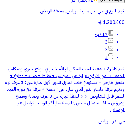
فيلا للبيع في حي بدر, مدينة الرياض, منطقة الرياض
1,200,000
§
317م²
3
3
1
فيلا فاخرة + شقة تناسب السكن او الأستثمار في موقع حيوي ومتكامل
الخدمات الدور الارضي عبارة عن : مجلس + مقلط + صالة + مطبخ +
ملحق خارجي + مستودع خلف المنزل الدور الأول عبارة عن : 3 غرف نوم
ومنهم غرفة ماستر الدور الثاني عبارة عن : سطح + غرفة مع دورة المياة
السعر قابل للتفاوض ✅✅ الشقة عبارة عن 3 غرف وصالة ومطبخ
ودورتين مياة ( بمدخل خاص ) للاستفسار أكثر الرجاء التواصل عبر
الواتساب
حي بدر, الرياض