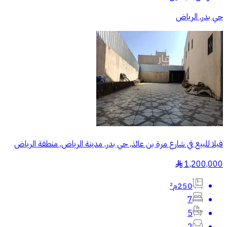
حي بدر, الرياض
فيلا للبيع في شارع مرة بن عائذ, حي بدر, مدينة الرياض, منطقة الرياض
1,200,000
§
250م²
7
5
2