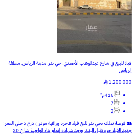
فيلا للبيع في شارع عبدالوهاب الأحمدي, حي بدر, مدينة الرياض, منطقة
الرياض
1,200,000
§
416م²
7
2
🏡 فرصة تملك بحي بدر للبع فيلا فاخرة وراقية مودرن درج داخلي العمر :
جديد الفيلا حره تقبل البنك يوجد شهادة إتمام بناء الواجهة شارع 20