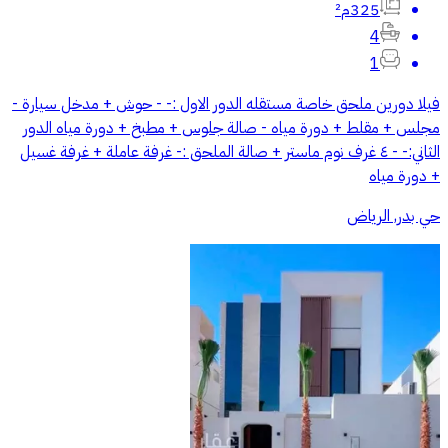
325م²
4
1
فيلا دورين ملحق خاصة مستقله الدور الاول :- - حوش + مدخل سيارة -
مجلس + مقلط + دورة مياه - صالة جلوس + مطبخ + دورة مياه الدور
الثاني:- - ٤ غرف نوم ماستر + صالة الملحق :- غرفة عاملة + غرفة غسيل
+ دورة مياه
حي بدر, الرياض