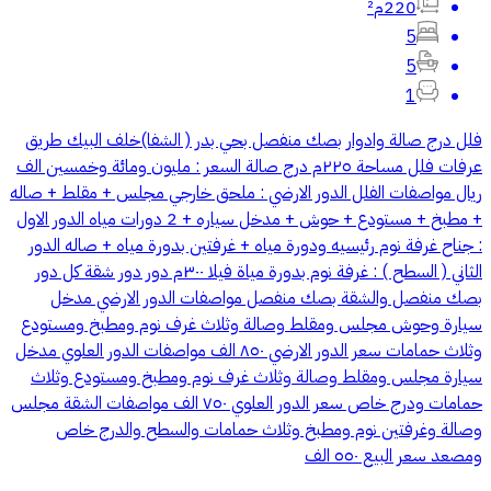
220م²
5
5
1
فلل درج صالة وادوار بصك منفصل بحي بدر ( الشفا)خلف البيك طريق
عرفات فلل مساحة ٢٢٥م درج صالة السعر : مليون ومائة وخمسين الف
ريال مواصفات الفلل الدور الارضي : ملحق خارجي مجلس + مقلط + صاله
+ مطبخ + مستودع + حوش + مدخل سياره + 2 دورات مياه الدور الاول
: جناح غرفة نوم رئيسيه ودورة مياه + غرفتين بدورة مياه + صاله الدور
الثاني ( السطح ) : غرفة نوم بدورة مياة فيلا ٣٠٠م دور دور شقة كل دور
بصك منفصل والشقة بصك منفصل مواصفات الدور الارضي مدخل
سيارة وحوش مجلس ومقلط وصالة وثلاث غرف نوم ومطبخ ومستودع
وثلاث حمامات سعر الدور الارضي ٨٥٠ الف مواصفات الدور العلوي مدخل
سيارة مجلس ومقلط وصالة وثلاث غرف نوم ومطبخ ومستودع وثلاث
حمامات ودرج خاص سعر الدور العلوي ٧٥٠ الف مواصفات الشقة مجلس
وصالة وغرفتين نوم ومطبخ وثلاث حمامات والسطح والدرج خاص
ومصعد سعر البيع ٥٥٠ الف