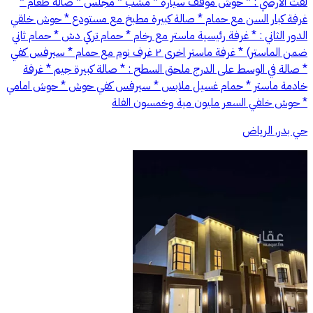
لفت الارضي : * حوش موقف سياره * مشب * مجلس * صالة طعام *
غرفة كبار السن مع حمام * صالة كبيرة مطبخ مع مستودع * حوش خلقي
الدور الثاني : * غرفة رئيسية ماستر مع رخام * حمام تركي دش * حمام ثاني
ضمن الماستر) * غرفة ماستر اخرى ٢ غرف نوم مع حمام * سيرفس كفي
* صالة في الوسط على الدرج ملحق السطح : * صالة كبيرة جيم * ⁠غرفة
خادمة ماستر * ⁠حمام غسيل ملابس * ⁠سيرفس كفي حوش * ⁠حوش امامي
* ⁠حوش خلفي السعر مليون مية وخمسون الفلة
حي بدر, الرياض