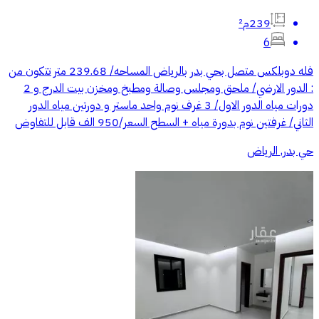
239م²
6
فله دوبلكس متصل بحي بدر بالرياض المساحه/ 239.68 متر تتكون من
: الدور الارضي/ ملحق ومجلس وصالة ومطبخ ومخزن بيت الدرج و 2
دورات مياه الدور الاول/ 3 غرف نوم واحد ماستر و دورتين مياه الدور
الثاني/ غرفتين نوم بدورة مياه + السطح السعر/950 الف قابل للتفاوض
حي بدر, الرياض