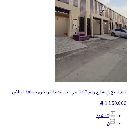
فيلا للبيع في شارع رقم 167, حي بدر, مدينة الرياض, منطقة الرياض
1,150,000
§
410م²
7