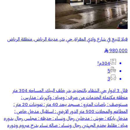
فيلا للبيع في شارع وادي المقراة, حي بدر, مدينة الرياض, منطقة الرياض
980,000
§
304م²
5
3
فلل 3 ادوار حي الشفاء بالتحديد بدر خلف البيك. المساحه 304 متر
منطقه مكتمله الخدمات من صرف : ومياه : وكهرباء : مدارس :
مستوصف : باصات المترو : مسجد يبعد 40 متر : تموينات 20 متر :
المطاعم والمحلات 500 متر الدور الارضي : استقبال مدخل خاص :
مدخل بايكه : حوش : مدخلين رجال ونساء : حديقه : مجلس رجال بدوره
مياه : مقلط يخدم الجهتين رجال ونساء : صاله نساء بدرج مبروم ودوره