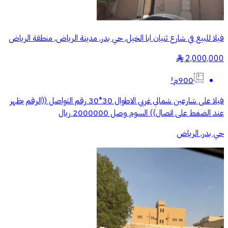
فيلا للبيع في شارع ثنيان ابا الخيل, حي بدر, مدينة الرياض, منطقة الرياض
2,000,000
§
900م²
فيلا على شارعين شمالي غربي الاطوال 30*30 رقم التواصل ((الرقم يظهر
عند الضغط على اتصال)) السوم وصل 2000000 ريال
حي بدر, الرياض