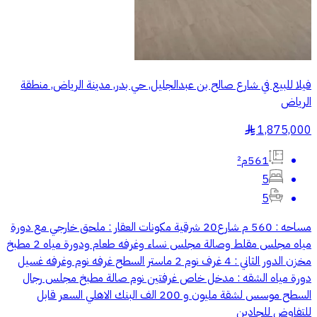
فيلا للبيع في شارع صالح بن عبدالجليل, حي بدر, مدينة الرياض, منطقة
الرياض
1,875,000
§
561م²
5
5
مساحه : 560 م شارع20 شرقية مكونات العقار : ملحق خارجي مع دورة
مياه مجلس مقلط وصالة مجلس نساء وغرفه طعام ودورة مياه 2 مطبخ
مخزن الدور الثاني : 4 غرف نوم 2 ماستر السطح غرفه نوم وغرفه غسيل
دورة مياه الشقه : مدخل خاص غرفتين نوم صالة مطبخ مجلس رجال
السطح موسس لشقة مليون و 200 الف البنك الاهلي السعر قابل
للتفاوض للجادين