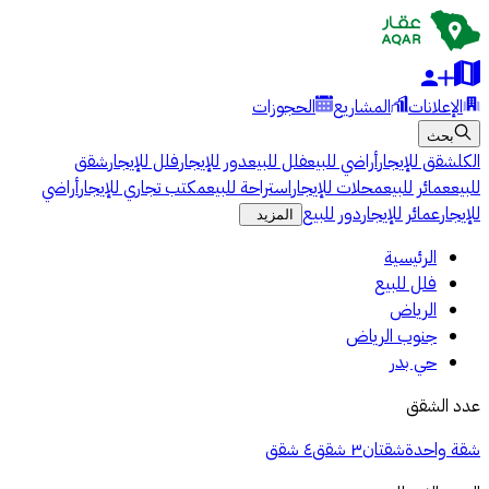
الإعلانات
المشاريع
الحجوزات
بحث
الكل
شقق للإيجار
أراضي للبيع
فلل للبيع
دور للإيجار
فلل للإيجار
شقق
للبيع
عمائر للبيع
محلات للإيجار
استراحة للبيع
مكتب تجاري للإيجار
أراضي
للإيجار
عمائر للإيجار
دور للبيع
المزيد
الرئيسية
فلل للبيع
الرياض
جنوب الرياض
حي بدر
عدد الشقق
شقة واحدة
شقتان
٣ شقق
٤ شقق