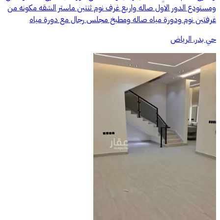
ومستودع الدور الاول صاله واربع غرف نوم ثنتين ماستر الشقه مكونه من
غرفتين نوم ودورة مياه صاله ومطبخ مجلس رجال مع دورة مياه
حي بدر, الرياض