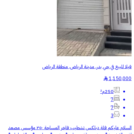
فيلا للبيع في حي بدر, مدينة الرياض, منطقة الرياض
1,150,000
§
250م²
7
7
3
السلام عليكم فلة دبلكس تشطيب فاخر المساحة ٢٥٠ مؤسس مصعد