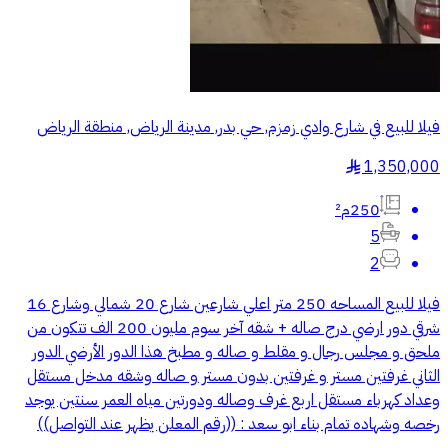
فيلا للبيع في شارع وادي زمزم, حي بدر, مدينة الرياض, منطقة الرياض
1,350,000
§
250م²
5
2
فيلا للبيع المساحه 250 متر اعلي شارعين شارع 20 شمالي وشارع 16
شرقي دور ارضي درج صاله + شقه آخر سوم مليون 200 الف تتكون من
ملحق و مجلس رجال و مقلط و صاله و مطبخ هذا الدور الأرضي الدور
الثاني غرفتين مستر و غرفتين بدون مستر و صاله وشقه مدخل مستقل
وعداد كهرباء مستقل اربع غرف وصاله ودورتين مياه العمر سنتين يوجد
رخصه وشهاده تمام بناء ابو سعد : ((رقم المعلن يظهر عند التواصل))