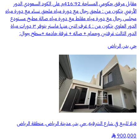
مقابل مرفق حكومي المساحة 416:92م على الكود السعودي الدور
الأرضي يتكون من : ملحق رجال مع دورة مياه ملحق نساء مع دورة مياه
مجلس رجال مع دورة مياه مقلط مع دورة مياه صالة مطبخ مستودع
الدور العلوي يتكون من : ٤ غرف اثنين منها ماستر يتوفر ٣ دورات مياة
الدور الثالث غرفتين وحمام + صاله + غرفة خادمه +سطح جوال:
حي بدر, الرياض
فيلا للبيع في شارع الشرفيه, حي بدر, مدينة الرياض, منطقة الرياض
900,000
§