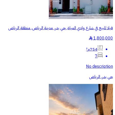
فيلا للبيع في شارع وادي المياة, حي بدر, مدينة الرياض, منطقة الرياض
1,800,000
§
754م²
7
No description
حي بدر, الرياض