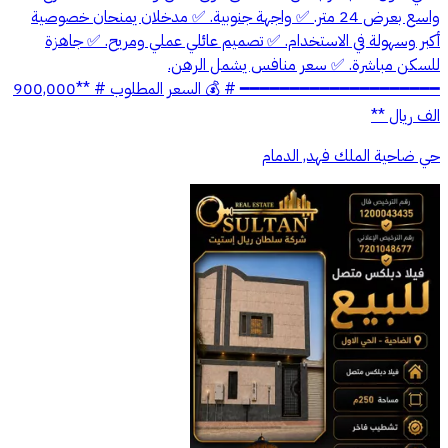
واسع بعرض 24 متر. ✅ واجهة جنوبية. ✅ مدخلان يمنحان خصوصية
أكبر وسهولة في الاستخدام. ✅ تصميم عائلي عملي ومريح. ✅ جاهزة
للسكن مباشرة. ✅ سعر منافس يشمل الرهن.
━━━━━━━━━━━━━━━━━━━━ # 💰 السعر المطلوب # **900,000
الف ريال **
حي ضاحية الملك فهد, الدمام