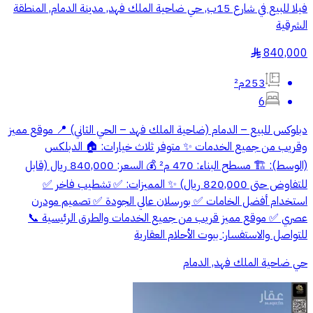
فيلا للبيع في شارع 15ب, حي ضاحية الملك فهد, مدينة الدمام, المنطقة
الشرقية
840,000
§
253م²
6
دبلوكس للبيع – الدمام (ضاحية الملك فهد – الحي الثاني) 📍 موقع مميز
وقريب من جميع الخدمات ✨ متوفر ثلاث خيارات: 🏠 الدبلكس
(الوسط): 🏗️ مسطح البناء: 470 م² 💰 السعر: 840,000 ريال (قابل
للتفاوض حتى 820,000 ريال) ✨ المميزات: ✅ تشطيب فاخر ✅
استخدام أفضل الخامات ✅ بورسلان عالي الجودة ✅ تصميم مودرن
عصري ✅ موقع مميز قريب من جميع الخدمات والطرق الرئيسية 📞
للتواصل والاستفسار: بيوت الأحلام العقارية
حي ضاحية الملك فهد, الدمام