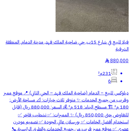
فيلا للبيع في شارع 15ب, حي ضاحية الملك فهد, مدينة الدمام, المنطقة
الشرقية
880,000
§
231م²
6
دبلوكس للبيع – الدمام (ضاحية الملك فهد – الحي الثاني) 📍 موقع مميز
وقريب من جميع الخدمات ✨ متوفر ثلاث خيارات: 📐 مساحة الأرض:
180 م² 🏗️ مسطح البناء: 518 م² 💰 السعر: 880,000 ريال (قابل
للتفاوض حتى 850,000 ريال) ✨ المميزات: ✅ تشطيب فاخر ✅
استخدام أفضل الخامات ✅ بورسلان عالي الجودة ✅ تصميم مودرن
عصري ✅ موقع مميز قريب من جميع الخدمات والطرق الرئيسية 📞