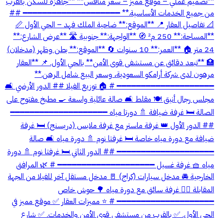
**تصميم عملي – موقع مميز – سعر منافس** **جاهزة للسكن بالقرب
من جميع الخدمات الأساسية.** ━━━━━━━━━━━━━━━━━━━━ ##
📐 تفاصيل العقار 📍 **الموقع:** ضاحية الملك فهد – الحي الأول 📏
**المساحة:** 250 م² 🧭 **الواجهة:** جنوبية 🛣️ **عرض الشارع:**
24 متر 🏠 **العمر:** 10 سنوات 🔄 **الموقع:** بطن وظهر (مدخلان)
🏥 **تبعد دقائق عن مستشفى قوى الأمن** بالحي الأول. 📌 **العقار
مرهون لدى شركة أرامكو السعودية، وسعر البيع شامل الرهن.**
━━━━━━━━━━━━━━━━━━━━ # 🏠 توزيع الفيلا ## الدور الأرضي 🛋️
مجلس رجال أنيق 🍽️ مقلط 🛋️ صالة عائلية واسعة 🍳 مطبخ مفتوح على
الصالة 🛏️ غرفة ضيافة 🚿 دورتا مياه ━━━━━━━━━━━━━━━━━━━━
## الدور الأول 👑 غرفة ماستر مع غرفة ملابس (دريسنج) 🛏️ غرفة
ضيافة مع دورة مياه خاصة 🛏️ غرفتا نوم 🚿 دورة مياه 🛋️ صالة
━━━━━━━━━━━━━━━━━━━━ ## الدور الثاني 🛏️ غرفتا نوم 🚿 دورة
مياه 🧺 غرفة غسيل ━━━━━━━━━━━━━━━━━━━━ # 🌿 المرافق
الخارجية 🚘 مدخل سيارات (كراج) 🚪 مدخل مستقل آخر للفيلا من الجهة
المقابلة 👨‍✈️ غرفة سائق مع دورة مياه 🌳 حوش خاص
━━━━━━━━━━━━━━━━━━━━ # ⭐ مميزات العقار ✅ موقع مميز في
الحي الأول. ✅ بالقرب من مستشفى قوى الأمن والخدمات. ✅ شارع