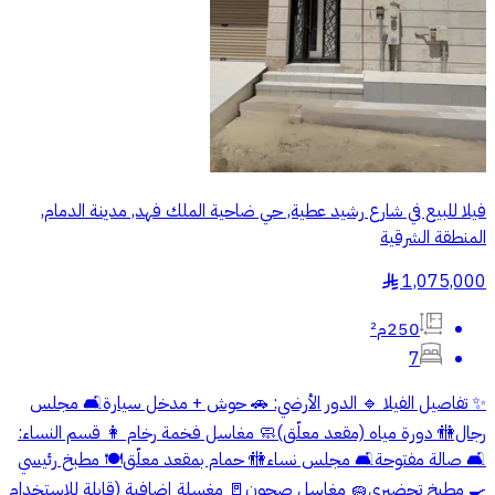
فيلا للبيع في شارع رشيد عطية, حي ضاحية الملك فهد, مدينة الدمام,
المنطقة الشرقية
1,075,000
§
250م²
7
‎✨ تفاصيل الفيلا ‎🔹 الدور الأرضي: ‎🚗 حوش + مدخل سيارة 🛋️ مجلس
رجال 🚻 دورة مياه (مقعد معلّق) 🧼 مغاسل فخمة رخام ‎👩 قسم النساء:
🛋️ صالة مفتوحة 🛋️ مجلس نساء 🚻 حمام بمقعد معلّق 🍽️ مطبخ رئيسي
🍳 مطبخ تحضيري 🧽 مغاسل صحون 🚪 مغسلة إضافية (قابلة للاستخدام