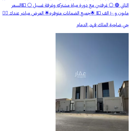
الثاني 🔴 ⚪ غرفتين مع دورة مياة مشتركه وغرفة غسيل ⚪ 💵السعر
مليون و ١٠٠ الف 💵 🌟جميع الضمانات متوفره🌟 العرض مباشر عندك 👍🏼
حي ضاحية الملك فهد, الدمام