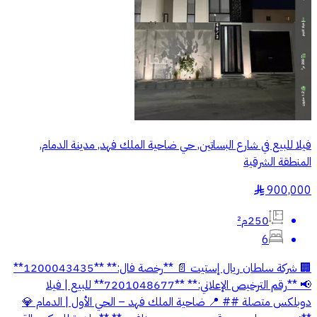
فيلا للبيع في شارع البساتين, حي ضاحية الملك فهد, مدينة الدمام,
المنطقة الشرقية
900,000
§
250م²
6
🏢 شركة سلطان ريال إستيت 📄 **رخصة فال:** **1200043435**
📢 **رقم الترخيص الإعلاني:** **7201048677** للبيع | فيلا
دوبلكس متصلة ## 📍 ضاحية الملك فهد – الحي الأول | الدمام 💎