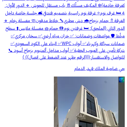
🛏️ 4 غرف نوم ⭐ غرفة نوم رئيسية بتصميم فندقي 🛋️ جلسة خاصة داخل
الغرفة 🚿 حمام بزجاج 🌧️ دش مطري 🔧 خلاط مدفون 🧼 مغسلة رخام ‎🔹
الدور الثاني (الملحق): ‎🛏️ غرفتين نوم 🚻 حمام 🧺 مغسلة ملابس ⬆️ سطح
مبلّط ‎🛡️ مواصفات وضمانات: ‎✅ خزان مياه أرضي ✅ سخان مركزي ✅
ضمانات سباكة وكهرباء ✅ أبواب WPC ✅ البناء على الكود السعودي ✅
شركة تأمين على العيوب الخفية ✅ أبواب مداخل ألمنيوم بزجاج أسود ‎📞
للتواصل والاستفسار: (((الرقم يظهر عند الضغط على اتصال)) )
حي ضاحية الملك فهد, الدمام