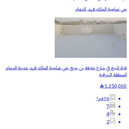
حي ضاحية الملك فهد, الدمام
فيلا للبيع في شارع خليفة بن بديع, حي ضاحية الملك فهد, مدينة الدمام,
المنطقة الشرقية
1,250,000
§
475م²
7
4
2