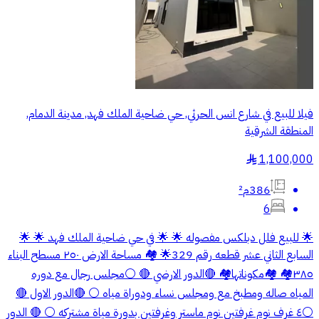
فيلا للبيع في شارع انس الحرثي, حي ضاحية الملك فهد, مدينة الدمام,
المنطقة الشرقية
1,100,000
§
386م²
6
🌟 للبيع فلل دبلكس مفصوله 🌟 🌟 في حي ضاحية الملك فهد 🌟 🌟
السابع الثاني عشر قطعه رقم 329🌟 🏘️ مساحة الارض ٢٥٠ مسطح البناء
٣٨٥🏘️ 🏘️مكوناتها🏘️ 🔴الدور الارضي 🔴 ⚪مجلس رجال مع دوره
المياه صاله ومطبخ مع ومجلس نساء ودوراة مياه ⚪ 🔴الدور الاول 🔴
⚪٤ غرف نوم غرفتين نوم ماستر وغرفتين بدورة مياة مشتركه ⚪ 🔴 الدور