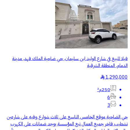
فيلا للبيع في شارع الوليد ابن سليمان, حي ضاحية الملك فهد, مدينة
الدمام, المنطقة الشرقية
1,290,000
§
250م²
6
3
حي الضاحية موقع الخامس التاسع على ثلاث شوارع وفيه على شارعين
تشطيب فاخر جميع العمال تبع المؤسسة يوجد ضمانات على الكهرب