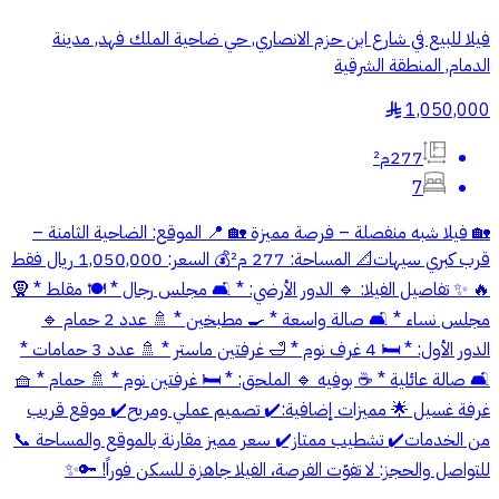
فيلا للبيع في شارع ابن حزم الانصاري, حي ضاحية الملك فهد, مدينة
الدمام, المنطقة الشرقية
1,050,000
§
277م²
7
‎🏡 فيلا شبه منفصلة – فرصة مميزة 🏡 ‎📍 الموقع: الضاحية الثامنة –
قرب كبري سيهات 📐 المساحة: 277 م² 💰 السعر: 1,050,000 ريال فقط
🔥 ‎✨ تفاصيل الفيلا: ‎🔹 الدور الأرضي: * 🛋️ مجلس رجال * 🍽️ مقلط * 🧕
مجلس نساء * 🛋️ صالة واسعة * 🍳 مطبخين * 🚿 عدد 2 حمام ‎🔹
الدور الأول: * 🛏️ 4 غرف نوم * 🛁 غرفتين ماستر * 🚿 عدد 3 حمامات *
🛋️ صالة عائلية * ☕ بوفيه ‎🔹 الملحق: * 🛏️ غرفتين نوم * 🚿 حمام * 🧺
غرفة غسيل ‎🌟 مميزات إضافية: ✔️ تصميم عملي ومريح ✔️ موقع قريب
من الخدمات ✔️ تشطيب ممتاز ✔️ سعر مميز مقارنة بالموقع والمساحة ‎📞
للتواصل والحجز: لا تفوّت الفرصة، الفيلا جاهزة للسكن فوراً! 🔑✨