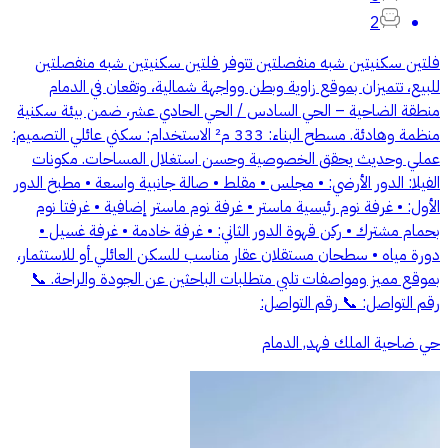
2
فلتين سكنيتين شبه منفصلتين تتوفر فلتين سكنيتين شبه منفصلتين
للبيع، تتميزان بموقع زاوية وبطن وواجهة شمالية، وتقعان في الدمام
منطقة الضاحية – الحي السادس / الحي الحادي عشر، ضمن بيئة سكنية
منظمة وهادئة. مسطح البناء: 333 م² الاستخدام: سكني عائلي التصميم:
عملي وحديث يحقق الخصوصية وحسن استغلال المساحات. مكونات
الفيلا: الدور الأرضي: • مجلس • مقلط • صالة جانبية واسعة • مطبخ الدور
الأول: • غرفة نوم رئيسية ماستر • غرفة نوم ماستر إضافية • غرفتا نوم
بحمام مشترك • ركن قهوة الدور الثاني: • غرفة خادمة • غرفة غسيل •
دورة مياه • سطحان مستقلان عقار مناسب للسكن العائلي أو للاستثمار،
بموقع مميز ومواصفات تلبي متطلبات الباحثين عن الجودة والراحة. 📞
رقم التواصل: 📞 رقم التواصل:
حي ضاحية الملك فهد, الدمام