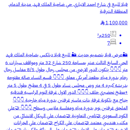
فيلا للبيع في شارع احمد الانباري, حي ضاحية الملك فهد, مدينة الدمام,
المنطقة الشرقية
1,100,000
§
250م²
7
🏜️عرض فيلا بتصميم حديث 🏜️ للبيع فيلا دبلكس بضاحية الملك فهد
الحي السابع الثالث عشر بمساحة 250 شارع 32 متر ومواقف سيارات 6
متر 👇👇👇 يتكون الدور الارضي من مجلس رجال بطول 8/5 مغاسل رجال
رخام بدورة مياه بمقعد أمريكي معلق 👇👇👇 قسم النساء صاله مفتوحه
بدريشه كبيره 4 متر وص مجلس نساء بطول 5 في 4 مطبخ بطول 5 متر
+مطبخ تحضيري خلف 👇👇👇 الدور الاول غرفة النوم الرئيسيه فندقيه
جناح مع بلكونة غرفة بنات ماستر غرفتين بدورة مياه خارجية 👇👇👇
الملحق غرفتين نوم بدورة مياه ومغلسة ملابس وسطح 👇👇👇 🤝علي
الكود السعودي 🤝تامين التعاونية 🤝ضمان علي الهيكل الانشائي من
مكتب هندسي معتمد 🤝ضمان علي الكراج 🤝ضمان علي الخزانات
الارضيه 🤝ضمان علي الابواب 🤝ضمان علي السباكة والكهرباء 🤝ضمان