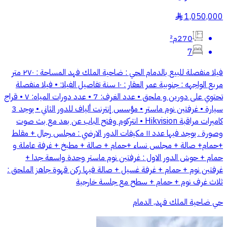
1,050,000
§
270م²
7
فيلا منفصلة للبيع بالدمام الحي : ضاحية الملك فهد المساحة : ٢٧٠ متر
مربع الواجهه : جنوبية عمر العقار : ١٠ سنة تفاصيل الفيلا: • فيلا منفصلة
تحتوي على دورين و ملحق • عدد الغرف: 7 • عدد دورات المياه: ٧ • قراج
سيارة • غرفتين نوم ماستر • مؤسس إنترنت ألياف للدور الثاني • يوجد 3
كاميرات مراقبة Hikvision • انتركوم وفتح الباب عن بعد مع بث صوت
وصورة . يوجد فيها عدد ١١ مكيفات الدور الارضي : مجلس رجال + مقلط
+حمام+ صالة + مجلس نساء +حمام + صالة + مطبخ + غرفة عاملة و
حمام + حوش الدور الاول : غرفتين نوم ماستر وحدة واسعة جدا +
غرفتين نوم + حمام + غرفة غسيل + صالة فيها ركن قهوة جاهز الملحق :
ثلاث غرف نوم + حمام + سطح مع جلسة خارجية
حي ضاحية الملك فهد, الدمام