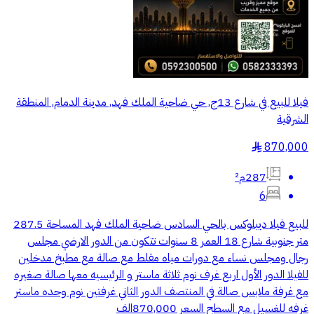
فيلا للبيع في شارع 13ج, حي ضاحية الملك فهد, مدينة الدمام, المنطقة
الشرقية
870,000
§
287م²
6
للبيع فيلا ديبلوكس بالحي السادس ضاحية الملك فهد المساحة 287.5
متر جنوبية شارع 18 العمر 8 سنوات تتكون من الدور الارضي مجلس
رجال ومجلس نساء مع دورات مياه مقلط مع صالة مع مطبخ مدخلين
للفيلا الدور الأول اربع غرف نوم ثلاثة ماستر و الرئيسيه معها صالة صغيره
مع غرفة ملابس صالة في المنتصف الدور الثاني غرفتين نوم وحده ماستر
غرفه للغسيل مع السطح السعر 870,000الف