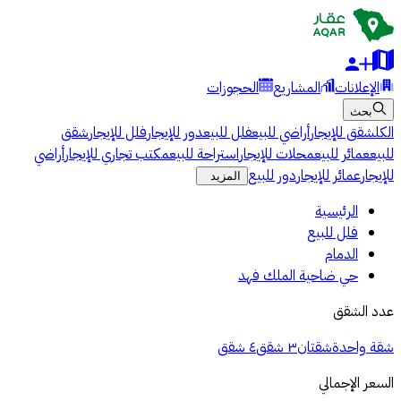
الإعلانات
المشاريع
الحجوزات
بحث
الكل
شقق للإيجار
أراضي للبيع
فلل للبيع
دور للإيجار
فلل للإيجار
شقق
للبيع
عمائر للبيع
محلات للإيجار
استراحة للبيع
مكتب تجاري للإيجار
أراضي
للإيجار
عمائر للإيجار
دور للبيع
المزيد
الرئيسية
فلل للبيع
الدمام
حي ضاحية الملك فهد
عدد الشقق
شقة واحدة
شقتان
٣ شقق
٤ شقق
السعر الإجمالي