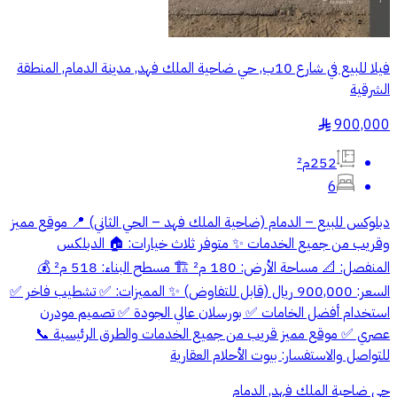
فيلا للبيع في شارع 10ب, حي ضاحية الملك فهد, مدينة الدمام, المنطقة
الشرقية
900,000
§
252م²
6
دبلوكس للبيع – الدمام (ضاحية الملك فهد – الحي الثاني) 📍 موقع مميز
وقريب من جميع الخدمات ✨ متوفر ثلاث خيارات: 🏠 الدبلكس
المنفصل: 📐 مساحة الأرض: 180 م² 🏗️ مسطح البناء: 518 م² 💰
السعر: 900,000 ريال (قابل للتفاوض) ✨ المميزات: ✅ تشطيب فاخر ✅
استخدام أفضل الخامات ✅ بورسلان عالي الجودة ✅ تصميم مودرن
عصري ✅ موقع مميز قريب من جميع الخدمات والطرق الرئيسية 📞
للتواصل والاستفسار: بيوت الأحلام العقارية
حي ضاحية الملك فهد, الدمام