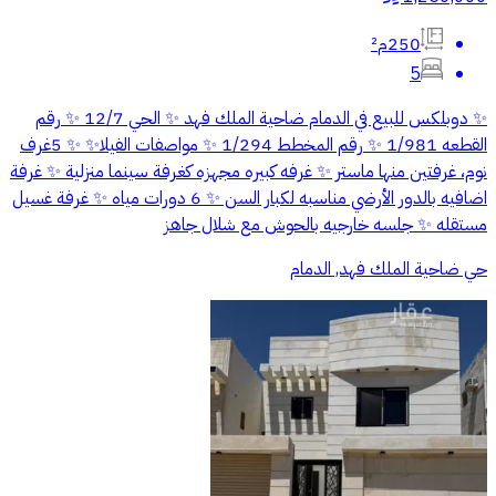
250م²
5
✨ دوبلكس للبيع في الدمام ضاحية الملك فهد ✨ الحي 12/7 ✨ رقم
القطعه 1/981 ✨ رقم المخطط 1/294 ✨ مواصفات الفيلا✨ ✨ 5غرف
نوم، غرفتين منها ماستر ✨ غرفه كبيره مجهزه كغرفة سينما منزلية ✨ غرفة
اضافيه بالدور الأرضي مناسبه لكبار السن ✨ 6 دورات مياه ✨ غرفة غسيل
مستقله ✨ جلسه خارجيه بالحوش مع شلال جاهز
حي ضاحية الملك فهد, الدمام