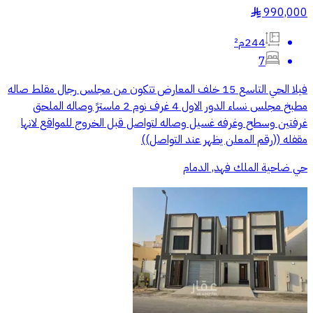
990,000
§
244م²
7
فيلا الحي التاسع 15 خلف المعارض تتكون من مجلس رجال مقلط صاله
مطبخ مجلس نساء الدور الاول 4 غرف نوم 2 ماسترً وصاله الملحق
غرفتين وسطح وغرفه غسيل وصاله لتواصل قبل الخروج للمواقع لانها
مقفله ((رقم المعلن يظهر عند التواصل))
حي ضاحية الملك فهد, الدمام