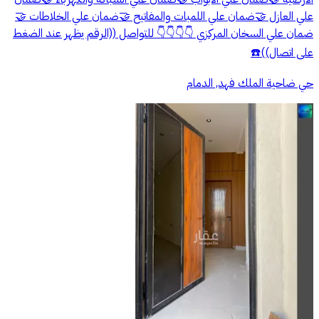
علي العازل 🤝ضمان علي اللمبات والمفاتيح 🤝ضمان علي الخلاطات 🤝
ضمان علي السخان المركزي 👇👇👇👇 للتواصل ((الرقم يظهر عند الضغط
على اتصال))☎️
حي ضاحية الملك فهد, الدمام