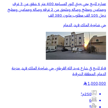
عماره للبيع بحي جيتي النور المساحه 400 متر 6 شقق من 3 غرف
وحمامين ومطبخ وصاله وملحق من 2 غرفه وصاله وحمامين ومطبخ
دخل 105 الف مطلوب مليون 380 الف
حي ضاحية الملك فهد, الدمام
فيلا للبيع في شارع عبيد الله القرطبي, حي ضاحية الملك فهد, مدينة
الدمام, المنطقة الشرقية
1,000,000
§
250م²
6
5