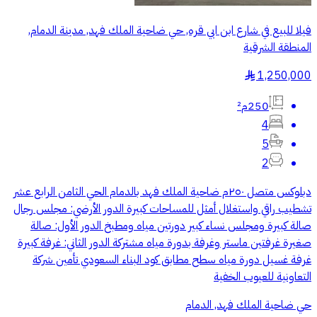
فيلا للبيع في شارع ابن ابي قره, حي ضاحية الملك فهد, مدينة الدمام,
المنطقة الشرقية
1,250,000
§
250م²
4
5
2
دبلوكس متصل ٢٥٠م ضاحية الملك فهد بالدمام الحي الثامن الرابع عشر
تشطيب راقي واستغلال أمثل للمساحات كبيرة الدور الأرضي: مجلس رجال
صالة كبيرة ومجلس نساء كبير دورتين مياه ومطبخ الدور الأول: صالة
صغيرة غرفتين ماستر وغرفة بدورة مياه مشتركة الدور الثاني: غرفة كبيرة
غرفة غسيل دورة مياه سطح مطابق كود البناء السعودي تأمين شركة
التعاونية للعيوب الخفية
حي ضاحية الملك فهد, الدمام