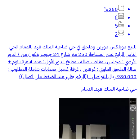
250م²
6
5
2
للبيع دوبلكس دورين وملحق في حي ضاحية الملك فهد بالدمام الحي
الثامن الرابع عشر المساحة 250 متر شارع 24 جنوب يتكون من / الدور
الأرضي : مجلس ، مقلط ، صالة ، مطبخ الدور الأول : عدد 4 غرف نوم +
صالة الملحق العلوي : غرفتين ، غرفة غسيل ضمانات شاملة المطلوب :
980.000 ريال للتواصل : ((الرقم يظهر عند الضغط على اتصال))
حي ضاحية الملك فهد, الدمام