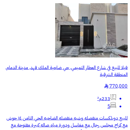
فيلا للبيع في شارع العطار التميمي, حي ضاحية الملك فهد, مدينة الدمام,
المنطقة الشرقية
770,000
§
233م²
5
للبيع دوبلكسات منفصله وشبه منفصله الضاحيه الحي الثامن ١٤ حوش
مع كراج مجلس رجال مع مغاسل ودورة مياه صاله كبيرة مفتوحة مع