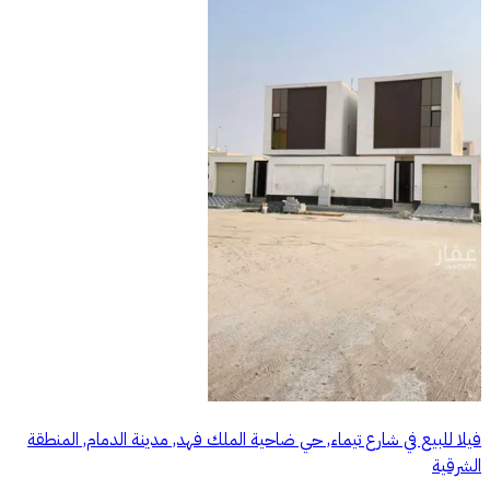
فيلا للبيع في شارع تيماء, حي ضاحية الملك فهد, مدينة الدمام, المنطقة
الشرقية