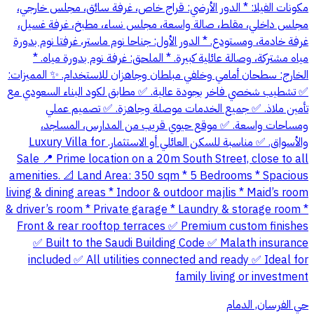
مكونات الفيلا: * الدور الأرضي: قراج خاص، غرفة سائق، مجلس خارجي،
مجلس داخلي، مقلط، صالة واسعة، مجلس نساء، مطبخ، غرفة غسيل،
غرفة خادمة، ومستودع. * الدور الأول: جناحا نوم ماستر، غرفتا نوم بدورة
مياه مشتركة، وصالة عائلية كبيرة. * الملحق: غرفة نوم بدورة مياه. *
الخارج: سطحان أمامي وخلفي مبلطان وجاهزان للاستخدام. ✨ المميزات:
✅ تشطيب شخصي فاخر بجودة عالية. ✅ مطابق لكود البناء السعودي مع
تأمين ملاذ. ✅ جميع الخدمات موصلة وجاهزة. ✅ تصميم عملي
ومساحات واسعة. ✅ موقع حيوي قريب من المدارس، المساجد،
والأسواق. ✅ مناسبة للسكن العائلي أو الاستثمار. Luxury Villa for
Sale 📍 Prime location on a 20m South Street, close to all
amenities. 📐 Land Area: 350 sqm * 5 Bedrooms * Spacious
living & dining areas * Indoor & outdoor majlis * Maid’s room
& driver’s room * Private garage * Laundry & storage room *
Front & rear rooftop terraces ✅ Premium custom finishes
✅ Built to the Saudi Building Code ✅ Malath insurance
included ✅ All utilities connected and ready ✅ Ideal for
family living or investment
حي الفرسان, الدمام