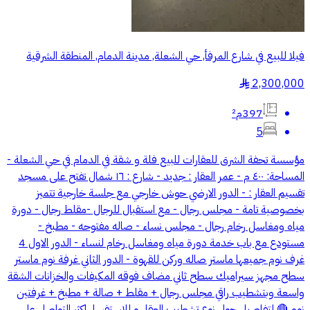
فيلا للبيع في شارع المرفأ, حي الشعلة, مدينة الدمام, المنطقة الشرقية
2,300,000
§
397م²
5
مؤسسة تحفة الشرق للعقارات للبيع فلة و شقة في الدمام في حي الشعلة -
المساحة: ٤٠٠ م - عمر العقار : جديد - شارع : ١٦ شمال تفتح على مسجد
تقسيم العقار : - الدور الارضي حوش خارجي مع جلسة خارجية تتميز
بخصوصية تامة - مجلس رجال - مع استقبال للرجال -مقلط رجال - دورة
مياه ومغاسل رخام رجال - مجلس نساء - صاله مفتوحه - مطبخ -
مستودع مع باب خدمة دورة مياه ومغاسل رخام لنساء - الدور الاول 4
غرف نوم جميعها ماستر صاله وركن للقهوة - الدور الثاني غرفة نوم ماستر
سطح مجهز سيراميك سطح ثاني مضاف فوقه المكيفات والخزانات الشقة
واسعة وبتشطيب راقي مجلس رجال + مقلط + صالة + مطبخ + غرفتين
نوم 🔴 لتفاصيل حول نوع تشطيب العقار و للاستفسار اكثر التواصل على