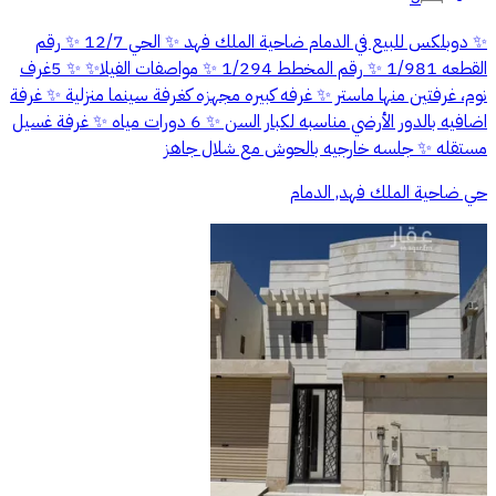
✨ دوبلكس للبيع في الدمام ضاحية الملك فهد ✨ الحي 12/7 ✨ رقم
القطعه 1/981 ✨ رقم المخطط 1/294 ✨ مواصفات الفيلا✨ ✨ 5غرف
نوم، غرفتين منها ماستر ✨ غرفه كبيره مجهزه كغرفة سينما منزلية ✨ غرفة
اضافيه بالدور الأرضي مناسبه لكبار السن ✨ 6 دورات مياه ✨ غرفة غسيل
مستقله ✨ جلسه خارجيه بالحوش مع شلال جاهز
حي ضاحية الملك فهد, الدمام