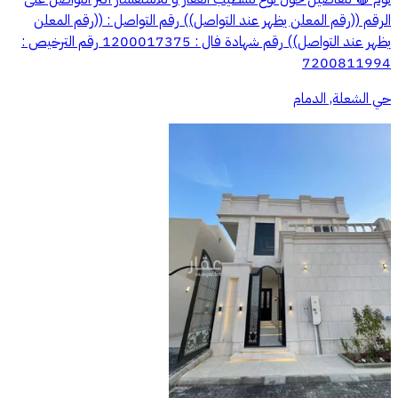
الرقم ((رقم المعلن يظهر عند التواصل)) رقم التواصل : ((رقم المعلن
يظهر عند التواصل)) رقم شهادة فال : 1200017375 رقم الترخيص :
7200811994
حي الشعلة, الدمام