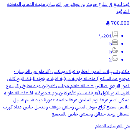
فيلا للبيع في شارع حريث بن عوف, حي الفرسان, مدينة الدمام, المنطقة
الشرقية
700,000
§
201م²
5
5
2
مكتب تسهيلات المدن العقارية فيلا دوبلكس (الدمام حي الفرسان-
مجمع مد السكني) متصله واجهه شرقيه الفيلا مرهونه للبنك البيع كاش
الدور الارضي صالتين + صالة طعام مجلس ٢دوتين مياه مطبخ راكب مع
الفرن الدور الاول ١/غرفة ماستر ٢/غرفتين نوم + دورة مياة ٣/صالة علوية
ممكن تصير غرفة نوم الملحق غرفة خادمه +دورة مياه قسم غسيل
ملابس سطح كراج حوش امامي وخلفي موقف ومدخل خاص عداد كهرب
مستقل يوجد حدائق وممشى خاص بالمجمع
حي الفرسان, الدمام