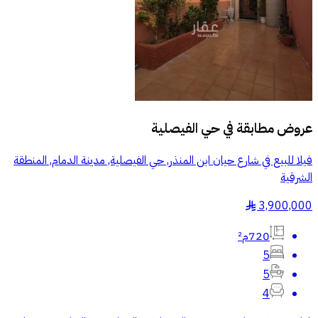
عروض مطابقة في
حي الفيصلية
فيلا للبيع في شارع حيان ابن المنذر, حي الفيصلية, مدينة الدمام, المنطقة
الشرقية
3,900,000
§
720م²
5
5
4