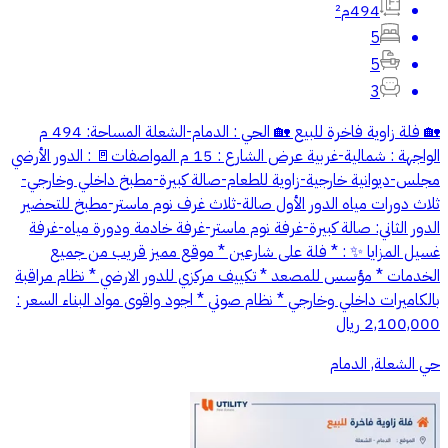
494م²
5
5
3
🏡 فلة زاوية فاخرة للبيع 🏡 الحي : الدمام-الشعلة المساحة: 494 م
الواجهة : شمالية-غربية عرض الشارع : 15 م المواصفات🚪 : الدور الأرضي
مجلس-ديوانية خارجية-زاوية للطعام-صالة كبيرة-مطبخ داخلي وخارجي-
ثلاث دورات مياه الدور الأول صالة-ثلاث غرف نوم ماستر-مطبخ للتحضير
الدور الثاني: صالة كبيرة-غرفة نوم ماستر-غرفة خادمة ودورة مياه-غرفة
غسيل المزايا ✨ : * فلة على شارعين * موقع مميز قريب من جميع
الخدمات * مؤسس للمصعد * تكييف مركزي للدور الارضي * نظام مراقبة
بالكاميرات داخلي وخارجي * نظام صوتي * اجود واقوى مواد البناء السعر :
2,100,000 ريال
حي الشعلة, الدمام