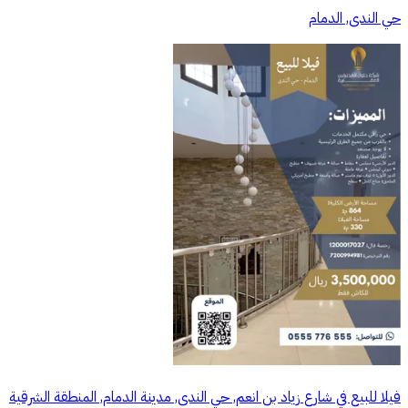
حي الندى, الدمام
فيلا للبيع في شارع زياد بن انعم, حي الندى, مدينة الدمام, المنطقة الشرقية