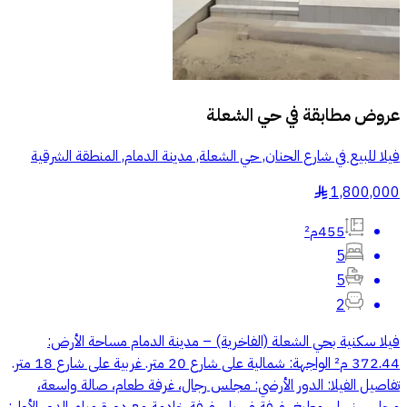
عروض مطابقة في
حي الشعلة
فيلا للبيع في شارع الحنان, حي الشعلة, مدينة الدمام, المنطقة الشرقية
1,800,000
§
455م²
5
5
2
فيلا سكنية بحي الشعلة (الفاخرية) – مدينة الدمام مساحة الأرض:
372.44 م² الواجهة: شمالية على شارع 20 متر. غربية على شارع 18 متر.
تفاصيل الفيلا: الدور الأرضي: مجلس رجال، غرفة طعام، صالة واسعة،
مجلس نساء، مطبخ، غرفة غسيل، غرفة خادمة مع دورة مياه. الدور الأول: