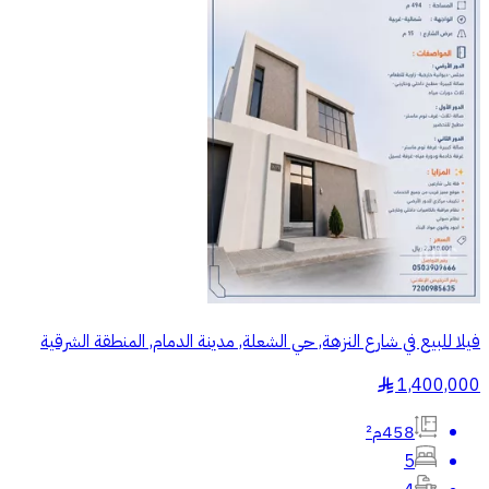
فيلا للبيع في شارع النزهة, حي الشعلة, مدينة الدمام, المنطقة الشرقية
1,400,000
§
458م²
5