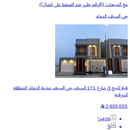
مع المبيعات: ((الرقم يظهر عند الضغط على اتصال))
حي السيف, الدمام
فيلا للبيع في شارع 171 السيف, حي السيف, مدينة الدمام, المنطقة
الشرقية
2,400,000
§
408م²
5