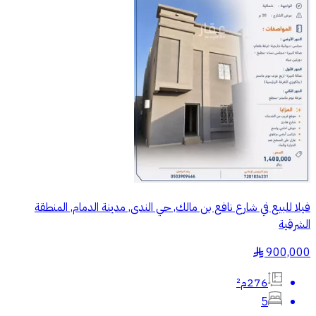
فيلا للبيع في شارع نافع بن مالك, حي الندى, مدينة الدمام, المنطقة
الشرقية
900,000
§
276م²
5