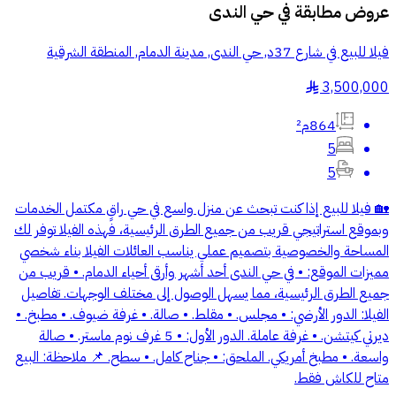
عروض مطابقة في
حي الندى
فيلا للبيع في شارع 37د, حي الندى, مدينة الدمام, المنطقة الشرقية
3,500,000
§
864م²
5
5
🏡 فيلا للبيع إذا كنت تبحث عن منزل واسع في حي راقٍ مكتمل الخدمات
وبموقع استراتيجي قريب من جميع الطرق الرئيسية، فهذه الفيلا توفر لك
المساحة والخصوصية بتصميم عملي يناسب العائلات الفيلا بناء شخصي
مميزات الموقع: • في حي الندى أحد أشهر وأرقى أحياء الدمام. • قريب من
جميع الطرق الرئيسية، مما يسهل الوصول إلى مختلف الوجهات. تفاصيل
الفيلا: الدور الأرضي: • مجلس. • مقلط. • صالة. • غرفة ضيوف. • مطبخ. •
ديرتي كيتشن. • غرفة عاملة. الدور الأول: • 5 غرف نوم ماستر. • صالة
واسعة. • مطبخ أمريكي. الملحق: • جناح كامل. • سطح. 📌 ملاحظة: البيع
متاح للكاش فقط.