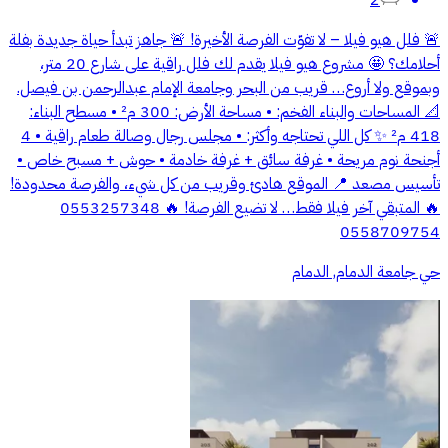
🚨 فلل هيو فيلا – لا تفوّت الفرصة الأخيرة! 🚨 جاهز تبدأ حياة جديدة بفلة
أحلامك؟ 🤩 مشروع هيو فيلا يقدم لك فلل راقية على شارع 20 متر،
وبموقع ولا أروع… قريب من البحر وجامعة الإمام عبدالرحمن بن فيصل.
📐 المساحات والبناء الفخم: • مساحة الأرض: 300 م² • مسطح البناء:
418 م² ✨ كل اللي تحتاجه وأكثر: • مجلس رجال وصالة طعام راقية • 4
أجنحة نوم مريحة • غرفة سائق + غرفة خادمة • حوش + مسبح خاص •
تأسيس مصعد 📍 الموقع هادئ وقريب من كل شيء، والفرصة محدودة!
🔥 المتبقي آخر فيلا فقط… لا تضيع الفرصة! 🔥 0553257348
0558709754
حي جامعة الدمام, الدمام