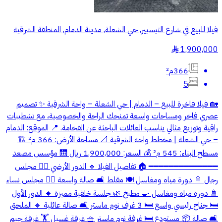
فيلا للبيع في شارع التيسيير, حي الشعلة, مدينة الدمام, المنطقة الشرقية
1,900,000
§
366م²
5
🏡 فيلا فاخرة للبيع – الدمام | حي الشعلة – واحة الشرقية ✨ تصميم
عصري فاخر ومساحات واسعة تمنحك الراحة والخصوصية، مع تشطيبات
راقية وتوزيع مثالي يناسب العائلات الباحثة عن الفخامة. 📍 الموقع: الدمام
– حي الشعلة | مخطط واحة الشرقية 📐 مساحة الأرض: 366 م² 🏗️
مسطح البناء: 545 م² 💰 السعر: 1,900,000 ريال 🛗 مؤسس مصعد
━━━━━━━━━━━━━━ 🏠 تفاصيل الفيلا 🔹 الدور الأرضي 🧎‍♂️ مجلس
رجال 🚿 دورة مياه ومغاسل 🍽️ مقلط 🛋️ صالة واسعة 🧎‍♀️ مجلس نساء
🚿 دورة مياه ومغاسل 🍳 مطبخ 🌿 جلسة خلفية مميزة 🔹 الدور الأول
🛏️ جناح رئيسي واسع 🛏️ 3 غرف نوم ماستر 🛋️ صالة عائلية 🔹 الملحق
🛋️ صالة 📦 مستودع 🛏️ غرفة نوم ماستر 🧺 غرفة غسيل 🏋️ غرفة جيم