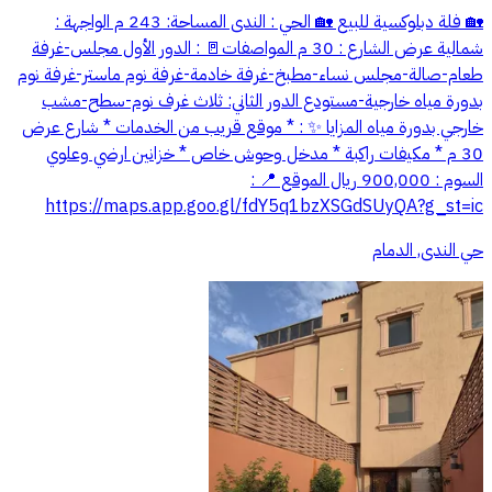
🏡 فلة دبلوكسية للبيع 🏡 الحي : الندى المساحة: 243 م الواجهة :
شمالية عرض الشارع : 30 م المواصفات🚪 : الدور الأول مجلس-غرفة
طعام-صالة-مجلس نساء-مطبخ-غرفة خادمة-غرفة نوم ماستر-غرفة نوم
بدورة مياه خارجية-مستودع الدور الثاني: ثلاث غرف نوم-سطح-مشب
خارجي بدورة مياه المزايا ✨ : * موقع قريب من الخدمات * شارع عرض
30 م * مكيفات راكبة * مدخل وحوش خاص * خزانين ارضي وعلوي
السوم : 900,000 ريال الموقع 📍 :
https://maps.app.goo.gl/fdY5q1bzXSGdSUyQA?g_st=ic
حي الندى, الدمام