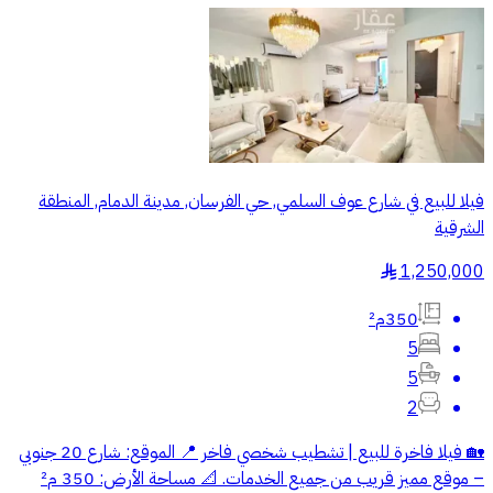
فيلا للبيع في شارع عوف السلمي, حي الفرسان, مدينة الدمام, المنطقة
الشرقية
1,250,000
§
350م²
5
5
2
🏡 فيلا فاخرة للبيع | تشطيب شخصي فاخر 📍 الموقع: شارع 20 جنوبي
– موقع مميز قريب من جميع الخدمات. 📐 مساحة الأرض: 350 م²