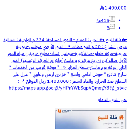
1,400,000
§
415م²
5
🏡 فلة للبيع 🏡 الحي : الدمام - الندى المساحة: 334 م الواجهة : شمالية
عرض الشارع : 20 م المواصفات🚪 : الدور الأرضي مجلس-ديوانية
خارجية-غرفة طعام-صالة كبيرة-مجلس نساء-مطبخ -دورتين مياه الدور
الأول صالة كبيرة-اربع غرف نوم ماستر(جاكوزي للغرفة الرئيسية) الدور
الثاني: غرفة نوم ماستر-سطح المزايا ✨ : * موقع قريب من الخدمات *
شارع هادئ * حوش امامي واسع * خزانين ارضي وعلوي * عازل على
السطح ضد الحرارة والماء السعر : 1,400,000 ريال الموقع 📍 :
https://maps.app.goo.gl/yHPnYWbSqpVQmegY8?g_st=ic
حي الندى, الدمام