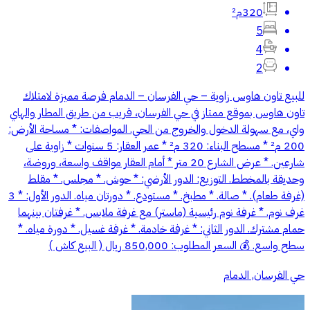
320م²
5
4
2
للبيع تاون هاوس زاوية – حي الفرسان – الدمام فرصة مميزة لامتلاك
تاون هاوس بموقع ممتاز في حي الفرسان، قريب من طريق المطار والهاي
واي، مع سهولة الدخول والخروج من الحي. المواصفات: * مساحة الأرض:
200 م² * مسطح البناء: 320 م² * عمر العقار: 5 سنوات * زاوية على
شارعين. * ⁠عرض الشارع 20 متر * أمام العقار مواقف واسعة، وروضة،
وحديقة بالمخطط. التوزيع: الدور الأرضي: * حوش. * مجلس. * مقلط
(غرفة طعام). * صالة. * مطبخ. * مستودع. * دورتان مياه. الدور الأول: * 3
غرف نوم. * غرفة نوم رئيسية (ماستر) مع غرفة ملابس. * غرفتان بينهما
حمام مشترك. الدور الثاني: * غرفة خادمة. * غرفة غسيل. * دورة مياه. *
سطح واسع. 💰 السعر المطلوب: 850,000 ريال ( البيع كاش )
حي الفرسان, الدمام