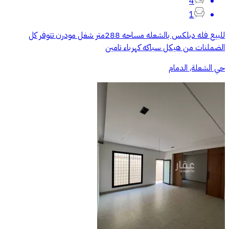
4
1
للبيع فله دبلكس بالشعله مساحه 288متر شغل مودرن تتوفر كل
الضملنات من هيكل سباكه كهرباء تامين
حي الشعلة, الدمام