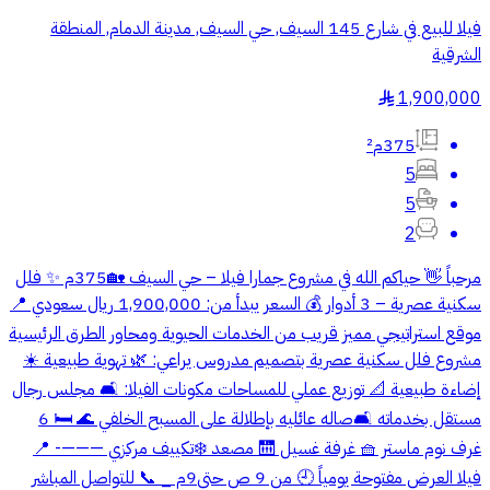
فيلا للبيع في شارع 145 السيف, حي السيف, مدينة الدمام, المنطقة
الشرقية
1,900,000
§
375م²
5
5
2
مرحباً 👋 حياكم الله في مشروع جمارا فيلا – حي السيف 🏡375م ✨ فلل
سكنية عصرية – 3 أدوار 💰 السعر يبدأ من: 1,900,000 ريال سعودي 📍
موقع استراتيجي مميز قريب من الخدمات الحيوية ومحاور الطرق الرئيسية
مشروع فلل سكنية عصرية بتصميم مدروس يراعي: 🌿 تهوية طبيعية ☀️
إضاءة طبيعية 📐 توزيع عملي للمساحات مكونات الفيلا: 🛋️ مجلس رجال
مستقل بخدماته 🛋️صاله عائليه بإطلالة على المسبح الخلفي 🌊 🛏️ 6
غرف نوم ماستر 🧺 غرفة غسيل 🛗 مصعد ❄️تكييف مركزي ———- 📍
فيلا العرض مفتوحة يومياً 🕘 من 9 ص حتى9م _ 📞 للتواصل المباشر