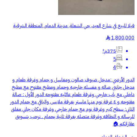
فيلا للبيع في شارع العيد, حي الشعلة, مدينة الدمام, المنطقة الشرقية
1,800,000
§
375م²
5
4
الدور الأرضي :مدخل ضيوف صالون ومغاسل و حمام وغرفة طعام و
مدخل جانبي صاله و مغسله خارجيه وحمام ومطبخ مفتوح مع مطبخ
داخلي مع باب خارجي وغرفة طعام عائليه مفتوحه الدور الأول : صالة
مفتوحه و ٤ غرفة نوم منها ماستر بغرفة ملابس والباقي مع حمام الدور
الثاني: سطح كبير وغرفة نوم مع حمام خارجي وغرفة مكان جاني مغلق
للرساله و النظافه وغرفة متصله بغرفة ثانية بحمام . نرحب بتسويق
عقاراتكم 🏠