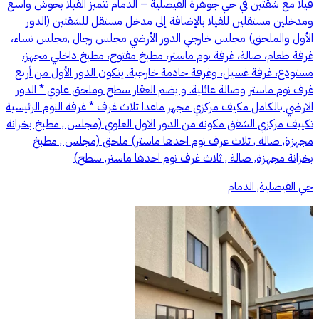
فيلا مع شقتين في حي جوهرة الفيصلية – الدمام تتميز الفيلا بحوش واسع
ومدخلين مستقلين للفيلا بالإضافة إلى مدخل مستقل للشقتين (الدور
الأول والملحق) مجلس خارجي الدور الأرضي مجلس رجال ,مجلس نساء،
غرفة طعام، صالة، غرفة نوم ماستر، مطبخ مفتوح، مطبخ داخلي مجهز،
مستودع، غرفة غسيل، وغرفة خادمة خارجية. يتكون الدور الأول من أربع
غرف نوم ماستر وصالة عائلية. و يضم العقار سطح وملحق علوي * الدور
الارضي بالكامل مكيف مركزي مجهز ماعدا ثلاث غرف * غرفة النوم الرئيسية
تكييف مركزي الشقق مكونه من الدور الاول العلوي (مجلس , مطبخ بخزانة
مجهزة, صالة , ثلاث غرف نوم احدها ماستر) ملحق (مجلس , مطبخ
بخزانة مجهزة, صالة , ثلاث غرف نوم احدها ماستر, سطح)
حي الفيصلية, الدمام