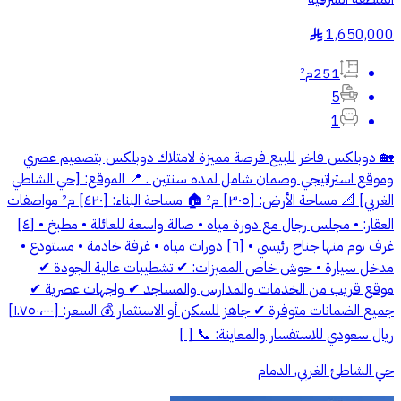
1,650,000
§
251م²
5
1
🏡 دوبلكس فاخر للبيع فرصة مميزة لامتلاك دوبلكس بتصميم عصري
وموقع استراتيجي وضمان شامل لمده سنتين . 📍 الموقع: [حي الشاطي
الغربي] 📐 مساحة الأرض: [٣٠٥] م² 🏠 مساحة البناء: [٤٢٠] م² مواصفات
العقار: • مجلس رجال مع دورة مياه • صالة واسعة للعائلة • مطبخ • [٤]
غرف نوم منها جناح رئيسي • [٦] دورات مياه • غرفة خادمة • مستودع •
مدخل سيارة • حوش خاص المميزات: ✔ تشطيبات عالية الجودة ✔
موقع قريب من الخدمات والمدارس والمساجد ✔ واجهات عصرية ✔
جميع الضمانات متوفرة ✔ جاهز للسكن أو الاستثمار 💰 السعر: [١.٧٥٠،٠٠٠]
ريال سعودي للاستفسار والمعاينة: 📞 [ ]
حي الشاطئ الغربي, الدمام