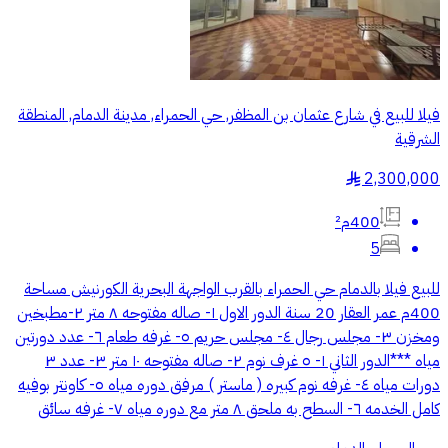
فيلا للبيع في شارع عثمان بن المظفر, حي الحمراء, مدينة الدمام, المنطقة
الشرقية
2,300,000
§
400م²
5
للبيع فيلا بالدمام حي الحمراء بالقرب الواجهة البحرية الكورنيش مساحة
400م عمر العقار 20 سنة الدور الاول ١- صاله مفتوحه ٨ متر ٢-مطبخين
ومخزن ٣- مجلس رجال ٤- مجلس حريم ٥- غرفه طعام ٦- عدد دورتين
مياه ***الدور الثاني ١- ٥ غرف نوم ٢- صاله مفتوحه ١٠ متر ٣- عدد ٣
دورات مياه ٤- غرفه نوم كبيره ( ماستر ) مرفق دوره مياه ٥- كاونتر بوفيه
كامل الخدمه ٦- السطح به ملحق ٨ متر مع دوره مياه ٧- غرفه سائق