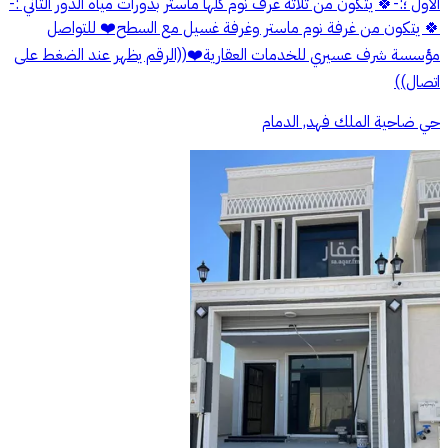
الاول ؛:-🍀 يتكون من ثلاثة غرف نوم كلها ماستر بدورات مياه الدور الثاني :-
🍀 يتكون من غرفة نوم ماستر وغرفة غسيل مع السطح❤️ للتواصل
مؤسسة شرف عسيري للخدمات العقارية❤️((الرقم يظهر عند الضغط على
اتصال))
حي ضاحية الملك فهد, الدمام