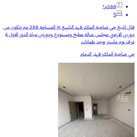
288م²
5
فلل للبيع حي ضاحيه الملك فهد التاسع ١٥ المساحه 288 متر تتكون من
دورين الارضي مجلس صاله مطبخ ومستودع ودورتين مياه الدور الاول 4
غرف نوم ماستر يوجد ظمانات
حي ضاحية الملك فهد, الدمام