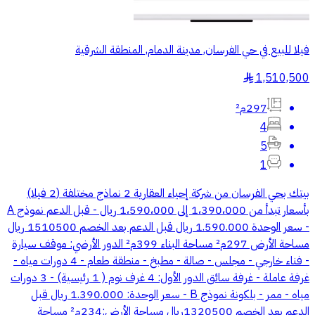
فيلا للبيع في حي الفرسان, مدينة الدمام, المنطقة الشرقية
1,510,500
§
297م²
4
5
1
بيتك بحي الفرسان من شركة إحياء العقارية 2 نماذج مختلفة (2 فيلا)
بأسعار تبدأ من 1،390،000 إلى 1،590،000 ريال - قبل الدعم نموذج A
- سعر الوحدة 1.590.000 ريال قبل الدعم بعد الخصم 1510500 ريال
مساحة الأرض 297م² مساحة البناء 399م² الدور الأرضي: موقف سيارة
- فناء خارجي - مجلس - صالة - مطبخ - منطقة طعام - 4 دورات مياه -
غرفة عاملة - غرفة سائق الدور الأول: 4 غرف نوم ( 1 رئيسية) - 3 دورات
مياه - ممر - بلكونة نموذج B - سعر الوحدة: 1.390.000 ريال قبل
الدعم بعد الخصم 1320500ريال مساحة الأرض:234م² مساحة