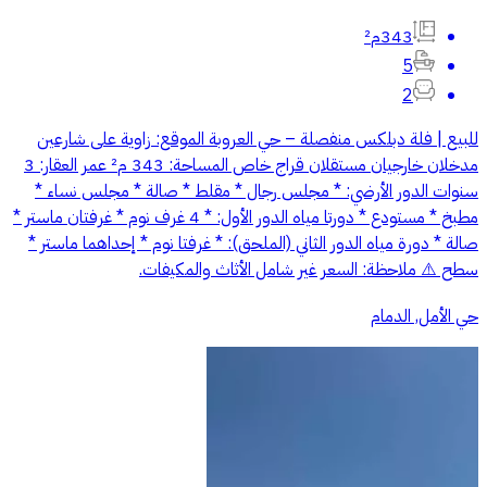
343م²
5
2
للبيع | فلة دبلكس منفصلة – حي العروبة الموقع: زاوية على شارعين
مدخلان خارجيان مستقلان قراج خاص المساحة: 343 م² عمر العقار: 3
سنوات الدور الأرضي: * مجلس رجال * مقلط * صالة * مجلس نساء *
مطبخ * مستودع * دورتا مياه الدور الأول: * 4 غرف نوم * غرفتان ماستر *
صالة * دورة مياه الدور الثاني (الملحق): * غرفتا نوم * إحداهما ماستر *
سطح ⚠️ ملاحظة: السعر غير شامل الأثاث والمكيفات.
حي الأمل, الدمام