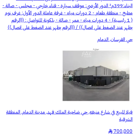
البناء:399م² الدور الأرضي: موقف سيارة - فناء خارجي - مجلس - صالة -
مطبخ - منطقة طعام - 2 دورات مياه - غرفة عاملة الدور الأول: غرف نوم
( 1 رئيسية) - 4 دورات مياه - ممر - صالة - بلكونة للتواصل : ((الرقم
يظهر عند الضغط على اتصال)) / ((الرقم يظهر عند الضغط على اتصال))
حي الفرسان, الدمام
فيلا للبيع في شارع منيفه, حي ضاحية الملك فهد, مدينة الدمام, المنطقة
الشرقية
700,000
§