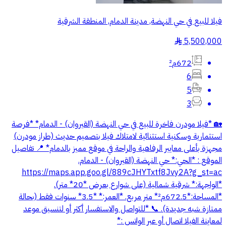
فيلا للبيع في حي النهضة, مدينة الدمام, المنطقة الشرقية
5,500,000
§
672م²
6
5
3
🏡 *فيلا مودرن فاخرة للبيع في حي النهضة (القيروان) - الدمام* *فرصة
استثمارية وسكنية استثنائية لامتلاك فيلا بتصميم حديث (طراز مودرن)
مجهزة بأعلى معايير الرفاهية والراحة في موقع مميز بالدمام* 📍 تفاصيل
الموقع : *الحي:* حي النهضة (القيروان) - الدمام.
https://maps.app.goo.gl/889cJHYTxtf8Jvy2A?g_st=ac
*الواجهة:* شرقية شمالية (على شوارع بعرض *20* متر).
*المساحة:*672.5م²* متر مربع. *العمر:* *3.5* سنوات فقط (بحالة
ممتازة شبه جديدة). 📞 *للتواصل والاستفسار أكثر أو لتنسيق موعد
لمعاينة الفيلا اتصال أو عبر الواتس :*