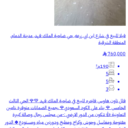
فيلا للبيع في شارع ابن ابي زرعه, حي ضاحية الملك فهد, مدينة الدمام,
المنطقة الشرقية
760,000
§
190م²
5
5
3
فلل تاون هاوس فاخره للبيع في ضاحية الملك فهد 💚🌹 الحي الثالث
الخامس 🌹 بناء على الكود السعودي🌹 ،جميع الضمانات متوفرة ،تامين
التعاونية 👍 تتكون من الدور الارضي :-من مجلس رجال وصالة كبيرة
مفتوحة ومغاسل وحوش وكراج ومطبخ ودورتين مياه ومستودع🍀 الدور