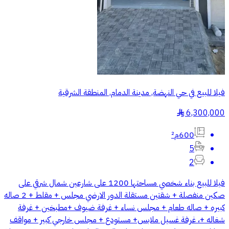
فيلا للبيع في حي النهضة, مدينة الدمام, المنطقة الشرقية
6,300,000
§
600م²
5
2
فيلا للبيع بناء شخصي مساحتها 1200 على شارعين شمال شرقي على
صكين منفصلة + شقتين مستقلة الدور الارضي مجلس + مقلط + 2 صاله
كبيره + صاله طعام + مجلس نساء + غرفة ضيوف +مطبخين + غرفة
شغاله +، غرفة غسيل ملابس+ مستودع + مجلس خارجي كبير + مواقف