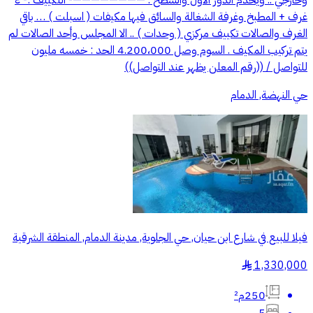
وخارجي .. ويخدم الدور الاول والسطح . ————————- التكييف :- ٤
غرف + المطبخ وغرفة الشغالة والسائق فيها مكيفات ( اسبلت ) … باقي
الغرف والصالات تكييف مركزي ( وحدات ) .. الا المجلس وأحد الصالات لم
يتم تركيب المكيف . السوم وصل 4.200،000 الحد : خمسه مليون
للتواصل / ((رقم المعلن يظهر عند التواصل))
حي النهضة, الدمام
فيلا للبيع في شارع ابن حيان, حي الجلوية, مدينة الدمام, المنطقة الشرقية
1,330,000
§
250م²