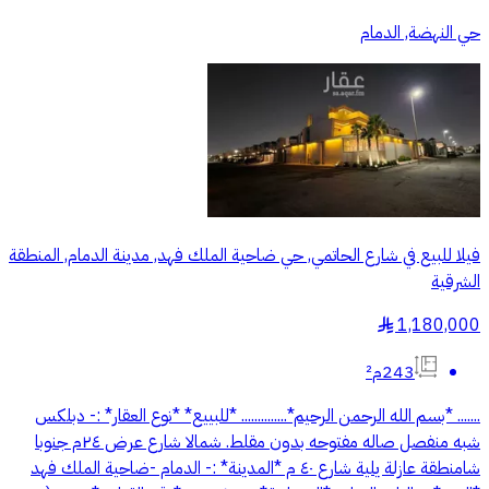
حي النهضة, الدمام
فيلا للبيع في شارع الحاتمي, حي ضاحية الملك فهد, مدينة الدمام, المنطقة
الشرقية
1,180,000
§
243م²
....... *بسم الله الرحمن الرحيم*.............. *للبييع* *نوع العقار* :- دبلكس
شبه منفصل صاله مفتوحه بدون مقلط. شمالا شارع عرض ٢٤م جنوبا
شامنطقة عازلة يلية شارع ٤٠ م *المدينة* :- الدمام -ضاحية الملك فهد