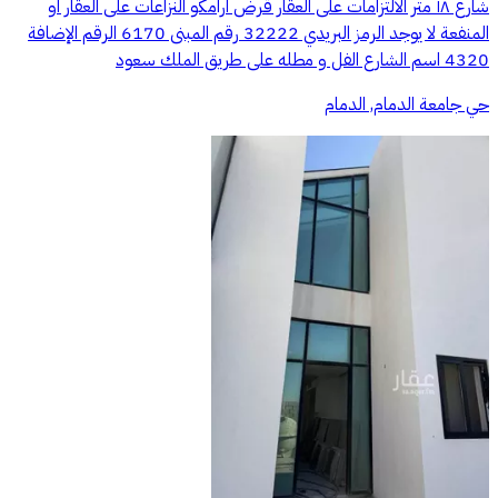
شارع ١٨ متر الالتزامات على العقار قرض ارامكو النزاعات على العقار او
المنفعة لا يوجد الرمز البريدي 32222 ‏رقم المبنى 6170 ‏الرقم الإضافة
4320 ‏اسم الشارع الفل و مطله على طريق الملك سعود
حي جامعة الدمام, الدمام