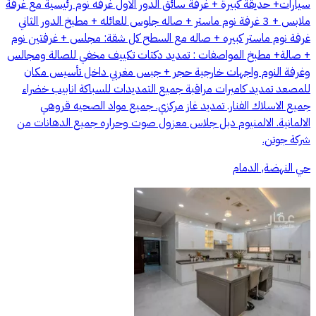
سيارات+ حديقة كبيرة + غرفة سائق الدور الاول غرفه نوم رئيسية مع غرفة
ملابس + 3 غرفة نوم ماستر + صاله جلوس للعائله + مطبخ الدور الثاني
غرفة نوم ماستر كبيره + صاله مع السطح كل شقة: مجلس + غرفتين نوم
+ صالة+ مطبخ المواصفات : تمديد دكتات تكييف مخفي للصالة ومجالس
وغرفة النوم واجهات خارجية حجر + جبس مغربي داخل تأسيس مكان
للمصعد تمديد كاميرات مراقبة جميع التمديدات للسباكة انابيب خضراء
جميع الاسلاك الفنار. تمديد غاز مركزي. جميع مواد الصحيه قروهي
الالمانية. الالمنيوم دبل جلاس معزول صوت وحراره جميع الدهانات من
شركة جوتن.
حي النهضة, الدمام