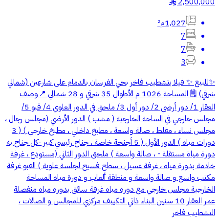
2,500,000
§
1,027م²
7
7
3
✨للبيع ✨ فيلا بتشطيب فاخر بحي الفرسان بالدمام على شارعين (شمالي
شرقي) 🗒️ المساحة 1026 م الأطوال 35 شرقي و 28 شمالي 📍وصف
العقار 1/ دور أرضي 2/ دور أول 3/ ملحق في الدور العلوي 4/ قبو 5/
مجلس خارجي في الساحة الخارجية ( مشب ) الدور الأرضي (مجلس رجال ،
مجلس نساء ، مقلط ، صالة واسعة ، مطبخ داخلي ، مطبخ خارجي ) ( 3
دورات مياه ) الدور الأول ( 5 أجنحة خاصة ، جناح رئيسي كبير -كل جناح به
دورة مياة مستقلة - ، صالة واسعة ) ملحق الدور الثاني (مستودع ، غرفة
خادمة بدورة مياه ، غرفة غسيل ، سطح فسيح لجلسة علوية ) القبو غرفة
مكتب واسع و صالة واسعة و منطقة ألعاب و دورة مياه المساحة
الخارجية مجلس خارجي مع دورة مياه غرفة سائق بدورة مياه منفصلة
عمر العقار 10 سنين البناء ذاتي التكييف مركزي للمجالس و الصالات ،
التشطيب فاخر