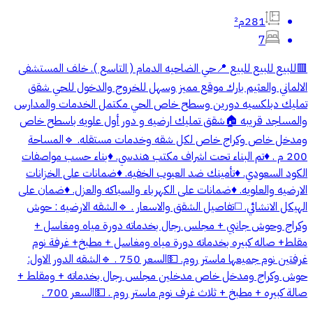
281م²
7
🟥للبيع للبيع للبيع 📍حي الضاحيه الدمام ( التاسع ). خلف المستشفى
الالماني والعثيم بارك موقع مميز وسهل للخروج والدخول للحي شقق
تمليك دبلكسيه دورين وسطح خاص الحي مكتمل الخدمات والمدارس
والمساجد قريبه 🏠شقق تمليك ارضيه و دور أول علويه باسطح خاص
ومدخل خاص وكراج خاص لكل شقه وخدمات مستقله. 🔹المساحة
200 م . ♦️تم البناء تحت اشراف مكتب هندسي. ♦️بناء حسب مواصفات
الكود السعودي. ♦️تأمينك ضد العيوب الخفيه. ♦️ضمانات على الخزانات
الارضيه والعلويه. ♦️ضمانات على الكهرباء والسباكه والعزل. ♦️ضمان على
الهيكل الانشائي. ◻️تفاصيل الشقق والاسعار . 🔹الشقه الارضيه : حوش
وكراج وحوش جانبي + مجلس رجال بخدماته دورة مياه ومغاسل +
مقلط+ صاله كبيره بخدماته دورة مياه ومغاسل + مطبخ+ غرفة نوم
غرفتين نوم جميعها ماستر روم. 💵السعر 750 . 🔹الشقه الدور الاول:
حوش وكراج ومدخل خاص مدخلين مجلس رجال بخدماته + ومقلط +
صالة كبيره + مطبخ + ثلاث غرف نوم ماستر روم . 💵السعر 700 .