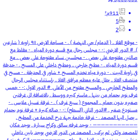
911م²
5
2
- موقع الفلا .. ( الدمام/ حي النهضة ) . - مساحة الارض ٩١١ زاويه ( شارعين
). # الدور الارضي :- - مجلس رجال مع قسم دورة المياه . - مقلط مع
صالتين مفتوحه على بعض . - مجلسين نساء مفتوحة على بعض .. مع
قسم دورة المياه . - مطبخ خارجي .. ومطبخ داخلي على المسبح . - حديقة
في زاوية البيت . - دورة مياه تخدم المسبح + شاور في الحديقة . - مسبح في
منتصف الفلا .. يطل عليه معظم مرافق الفلا .. بإستثناء مجلس الرجال
والمطبخ الخارجي .. والمسبح مفتوح من الأعلى. # الدور الاول :- - خمس
غرف نوم بحمام من بينها .. ماستر كبيره ووسط . بالاضافة الى غرفتين
صغيره بدون حمام .. المجموع ( سبع غرف ) . - غرفة غسيل ملابس . -
مستودع صغير . #الدور الثاني (السطح) :- - صاله كبيرة + غرفة نوم بحمام
.. يصل اليها المصعد . - غرفة خادمة جهة درج الخدمة من المطبخ .
——————————— - يوجد غرفه سائق وكراج سيارة . يوجد مكان
للمصعد ولكن لم يركب . المصعد من الدور الارضي يوجد بابين داخلي