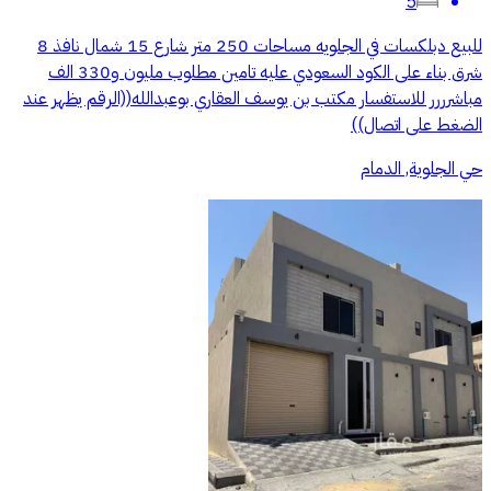
5
للبيع دبلكسات في الجلويه مساحات 250 متر شارع 15 شمال نافذ 8
شرق بناء على الكود السعودي عليه تامين مطلوب مليون و330 الف
مباشرررر للاستفسار مكتب بن يوسف العقاري بوعبدالله((الرقم يظهر عند
الضغط على اتصال))
حي الجلوية, الدمام