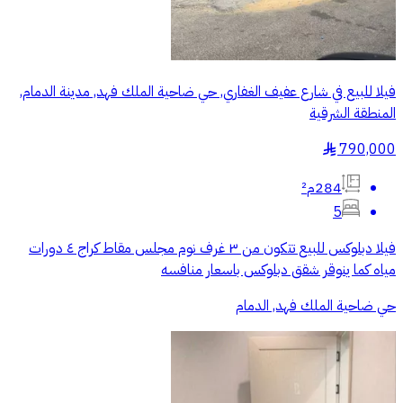
فيلا للبيع في شارع عفيف الغفاري, حي ضاحية الملك فهد, مدينة الدمام,
المنطقة الشرقية
790,000
§
284م²
5
فيلا دبلوكس للبيع تتكون من ٣ غرف نوم مجلس مقاط كراج ٤ دورات
مياه كما ينوقر شقق دبلوكس باسعار منافسه
حي ضاحية الملك فهد, الدمام