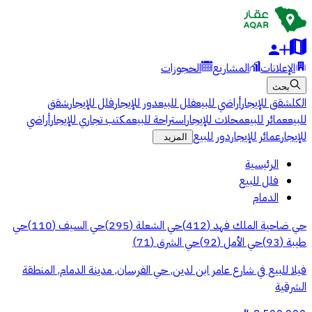
الإعلانات
المشاريع
الحجوزات
بحث
الكل
شقق للإيجار
أراضي للبيع
فلل للبيع
دور للإيجار
فلل للإيجار
شقق
للبيع
عمائر للبيع
محلات للإيجار
استراحة للبيع
مكتب تجاري للإيجار
أراضي
للإيجار
عمائر للإيجار
دور للبيع
المزيد
الرئيسية
فلل للبيع
الدمام
حي ضاحية الملك فهد
(
412
)
حي الشعلة
(
295
)
حي السيف
(
110
)
حي
طيبة
(
93
)
حي الأمل
(
92
)
حي الشرق
(
71
)
فيلا للبيع في شارع عامر ابن لدين, حي الفرسان, مدينة الدمام, المنطقة
الشرقية