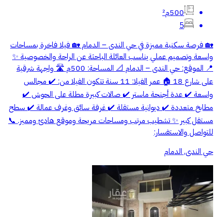
500م²
5
🏡 فرصة سكنية مميزة في حي الندى – الدمام 🏡 فيلا فاخرة بمساحات
واسعة وتصميم عملي يناسب العائلة الباحثة عن الراحة والخصوصية ✨
📍 الموقع: حي الندى – الدمام 📐 المساحة: 500م 🛣️ واجهة شرقية
على شارع 18 🏠 عمر الفيلا: 11 سنة تتكون الفيلا من: ✔️ مجالس
واسعة ✔️ عدة أجنحة ماستر ✔️ صالات كبيرة مطلة على الحوش ✔️
مطابخ متعددة ✔️ ديوانية مستقلة ✔️ غرفة سائق وغرف عمالة ✔️ سطح
مستقل كبير ✨ تشطيب مرتب ومساحات مريحة وموقع هادئ ومميز. 📞
للتواصل والاستفسار:
حي الندى, الدمام