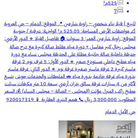
525م²
7
للبيع | فيلا بناء شخصي – زاوية شارعين 📍 الموقع: الدمام – حي العروبة
📐 مواصفات الأرض المساحة: 525.05 م² الواجهة: شرقية / جنوبية
الموقع: زاوية شارعين العمر: 3 سنوات 🏠 تفاصيل الفيلا 🔹 الدور الأرضي:
مجلس رجال كبير مغاسل + دورة مياه مقلط صالة كبيرة مع درج صالة
حديقة داخلية صالة جانبية مطلة على الحديقة مجلس نساء مع دورة
مياه مطبخ داخلي مستودع صغير 🔹 الدور الأول: 5 غرف نوم 2 غرفة
ماستر كبيرة 2 غرفة ماستر صغيرة غرفة نوم 🔹 الدور الثاني: غرفة ماستر
بدورة مياه غرفة خادمة بدورة مياه 🚗 الملحقات والخدمات حوش يتسع
لأكثر من 4 سيارات غرفة سائق خزان أرضي بسعة 10 متر مكيفات سبلت
مطبخ راكب المنزل مؤثث (المجلس – الصالة – مجلس النساء) 💰 السعر
المطلوب: 3,300,000 ريال 📞 همم الشرق العقارية 📱 920017319
حي الأمل, الدمام