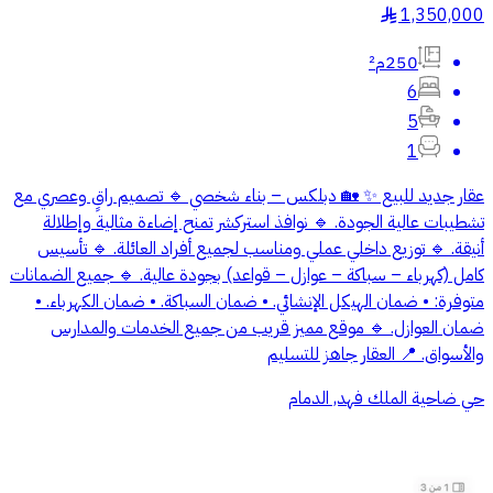
1,350,000
§
250م²
6
5
1
عقار جديد للبيع ✨ 🏡 دبلكس – بناء شخصي 🔹 تصميم راقٍ وعصري مع
تشطيبات عالية الجودة. 🔹 نوافذ استركشر تمنح إضاءة مثالية وإطلالة
أنيقة. 🔹 توزيع داخلي عملي ومناسب لجميع أفراد العائلة. 🔹 تأسيس
كامل (كهرباء – سباكة – عوازل – قواعد) بجودة عالية. 🔹 جميع الضمانات
متوفرة: • ضمان الهيكل الإنشائي. • ضمان السباكة. • ضمان الكهرباء. •
ضمان العوازل. 🔹 موقع مميز قريب من جميع الخدمات والمدارس
والأسواق. 📍 العقار جاهز للتسليم
حي ضاحية الملك فهد, الدمام