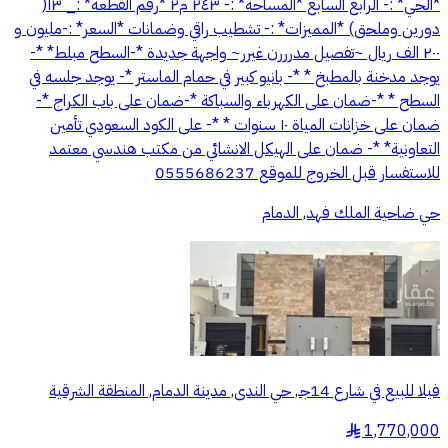
*الحي* :- الرابع السابع *المساحة* :- ٢٤٣ م٢ *رقم القطعه* :_ ١٣(
دورين وملحق) *المميزات* :- تشطيب راقي وضمانات *السعر* :-مليون و
٢٠٠ الف ريال ~تفصيل مدرررن غيرر~ واجهة جديدة *-السطح مبلط* *-
يوجد مدخنة بالمطبخ * *- بانيو كبير في حمام الماستر *- يوجد جلسه في
السطح * *-ضمان على الكهرباء والسباكة *-ضمان على باب الكراج *-
ضمان على خزانات المياة ١٠ سنوات * *- على الكود السعودي تأمين
التعاونية* *- ضمان على الهيكل الانشائي من مكتب هندسي معتمد
للاستفسار قبل الخروج للموقع 0555686237
حي ضاحية الملك فهد, الدمام
فيلا للبيع في شارع 14جـ, حي الندى, مدينة الدمام, المنطقة الشرقية
1,770,000
§