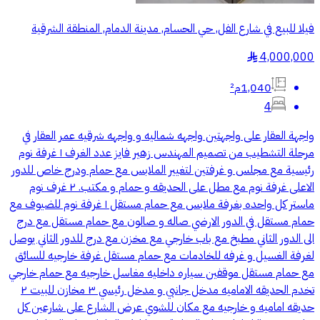
فيلا للبيع في شارع الفل, حي الحسام, مدينة الدمام, المنطقة الشرقية
4,000,000
§
1,040م²
4
واجهة العقار على واجهتين واجهه شماليه و واجهه شرقيه عمر العقار في
مرحلة التشطيب من تصميم المهندس زهير فايز عدد الغرف ١ غرفة نوم
رئيسية مع مجلس و غرفتين لتغيير الملابس مع حمام ودرج خاص للدور
الاعلى غرفة نوم مع مطل على الحديقه و حمام و مكتب. ٢ غرف نوم
ماستر كل واحده بغرفة ملابس مع حمام مستقل ١ غرفة نوم للضيوف مع
حمام مستقل في الدور الارضي صاله و صالون مع حمام مستقل مع درج
الى الدور الثاني مطبخ مع باب خارجي مع مخزن مع درج للدور الثاني يوصل
لغرفة الغسيل و غرفه للخادمات مع حمام مستقل غرفة خارجيه للسائق
مع حمام مستقل موقفين سياره داخليه مغاسل خارجيه مع حمام خارجي
تخدم الحديقه الاماميه مدخل جانبي و مدخل رئيسي ٣ مخازن للبيت ٢
حديقه اماميه و خارجيه مع مكان للشوي عرض الشارع على شارعين كل