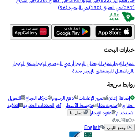
حي الصواري
(
622
)
حي اللؤلؤ
(
393
)
حي الامواج
(
336
)
حي الشراع
(
257
)
حي العقيق
(
130
)
حي البحيرة
(
96
)
خيارات البحث
شقق للإيجار
شقق للبيع
فلل للإيجار
أراضي للبيع
دور للإيجار
شقق للإيجار
بالرياض
فلل للبيع
شقق للإيجار بجدة
روابط سريعة
إضافة إعلان
تمييز الإعلانات
دفع الرسوم
شركاء النجاح
التمويل
العقاري
مدونة عقار
متوسط الأسعار
آخر الصفقات العقارية
اتفاقية
الاستخدام
عقود الإيجار
اتصل بنا
English
الوضع الليلي