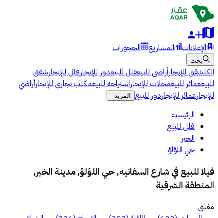
الإعلانات
المشاريع
الحجوزات
بحث
الكل
شقق للإيجار
أراضي للبيع
فلل للبيع
دور للإيجار
فلل للإيجار
شقق
للبيع
عمائر للبيع
محلات للإيجار
استراحة للبيع
مكتب تجاري للإيجار
أراضي
للإيجار
عمائر للإيجار
دور للبيع
المزيد
الرئيسية
فلل للبيع
الخبر
حي اللؤلؤ
فيلا للبيع في شارع السفانيه, حي اللؤلؤ, مدينة الخبر,
المنطقة الشرقية
مغلق