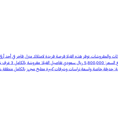
اث والمفروشات. توفر هذه الفيلا فرصة فريدة لامتلاك منزل فاخر في أحد أرقى ال
ية: حديقة خاصة واسعة تراسات وشرفات كبيرة مطبخ مجهز بالكامل منطقة شو