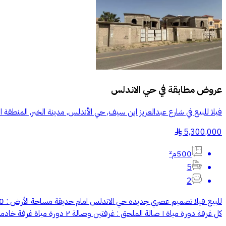
عروض مطابقة في
حي الاندلس
فيلا للبيع في شارع عبدالعزيز ابن سيف, حي الأندلس, مدينة الخبر, المنطقة ا
5,300,000
§
500م²
5
2
كل غرفة دورة مياة ١ صالة الملحق : غرفتين وصالة ٢ دورة مياة غرفة خادمة غرفة غسيل تاسيس مصعد للمعاينة والاستفسار نرجو التواصل واتساب مؤسسة ديارنا للعقارات