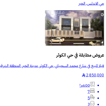
حي الاندلس, الخبر
عروض مطابقة في
حي الكوثر
فيلا للبيع في شارع محمد السحيباني, حي الكوثر, مدينة الخبر, المنطقة الشرقي
2,850,000
§
600م²
7
5
3