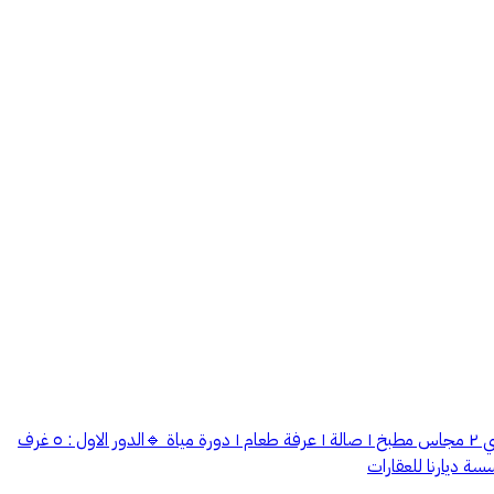
للبيع فيلا تصميم عصري جديده حي الاندلس امام حديقة مساحة الأرض : 500م مسطح البناء : 1100م 🔹البدروم : مسبح صالات مرافق 🔹الدور الارضي ٢ مجاس مطبخ ١ صالة ١ عرفة طعام ١ دورة مياة 🔹الدور الاول : ٥ غرف