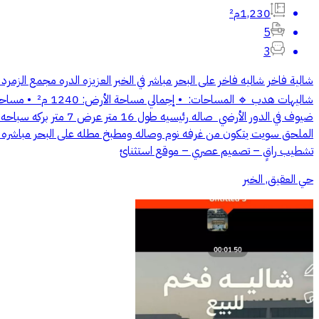
1,230م²
5
3
تشطيب راقٍ – تصميم عصري – موقع استثنائ
حي العقيق, الخبر