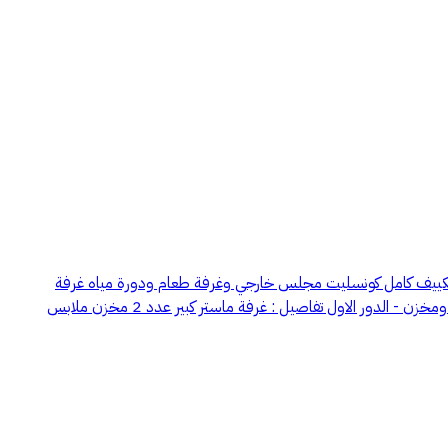
 ارقى احياء الخبر مدخل سيارة مواقف مخصصه ل 3 سيارات بالفناء نافورة مصعد تكييف كامل كونسليت مجلس خارجي وغرفة طعام ودورة مياه غرفة
للحارس - القبو تفاصيل: مسبح غرفة سينما غرفة نادي غرفة نوم مع دورة مياه - الدور الأرضي تفاصيل: مجلس رجال ومجلس نساء غرفة طعام 2 مطبخ ومخزن - الدور الاول تفاصيل : غرفة ماستر كبير عدد 2 مخزن ملابس