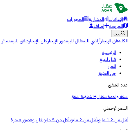
الإعلانات
المشاريع
الحجوزات
الخريطة
إضافة
بحث
الكل
شقق للإيجار
أراضي للبيع
فلل للبيع
دور للإيجار
فلل للإيجار
شقق للبيع
عمائر ل
الرئيسية
فلل للبيع
الخبر
حي العقيق
عدد الشقق
شقة واحدة
شقتان
٣ شقق
٤ شقق
السعر الإجمالي
أقل من 1.2 مليون
أقل من 2 مليون
أقل من 5 مليون
فلل وقصور فاخرة