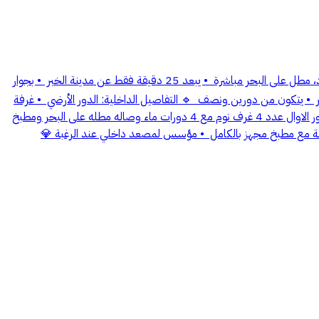
شالية فاخر شاليه فاخر على البحر مباشر في الخبر العزيزه الدره مجمع الزمرد مخطط معتمد ‎🏝️ شاليه فاخر بصك إلكتروني جاهز ‎📍 الموقع: منطقة الزمرد، مطل على البحر مباشرة ‎ • يبعد 25 دقيقة فقط عن مدينة الخبر ‎ • بجوار
شاليهات هدب ‎🔹 المساحات: ‎ • إجمالي مساحة الأرض: 1240 م² ‎ • مساحة البناء: 1000 م² ‎ • الواجهة على البحر: 11.50 متر ‎ • العمق: حوالي 106 متر ‎ • يتكون من دورين ونصف ‎ 🔹 التفاصيل الداخلية: الدور الأرضي ‎ • غرفة
ضيوف في الدور الأرضي ‎ صاله رئيسيه طول 16 متر عرض 7 متر بركه سباحه مطله على البحر وايضاً ديوانيه مع مطبخ وحمام ومسبح مطله على البحر الدور الاوال عدد 4 غرف نوم مع 4 دورات ماء وصاله مطله على البحر ومطبخ
الملحق سويت يتكون من غرفه نوم وصاله ومطبخ مطله على البحر مباشره ‎ نوم مع أربع حمامات ومع صاله مطله على البحر كامل بإطلالة مديوانية خاصة مع مطبخ مجهز بالكامل ‎ • مؤسس لمصعد داخلي عند الرغبة ‎💎