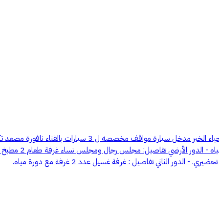
(( العرض للمشتري فقط )) فيلا عظم 1- 858 متر موقع مميز جدا في