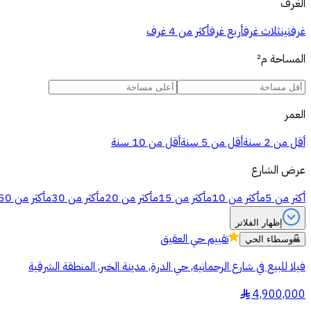
الغرف
غرفتين
ثلاث غرف
أربع غرف
أكثر من 4 غرف
المساحة
م²
العمر
أقل من 2 سنة
أقل من 5 سنة
أقل من 10 سنة
عرض الشارع
أكثر من 5م
أكثر من 10م
أكثر من 15م
أكثر من 20م
أكثر من 30م
أكثر من 50م
إظهار الفلاتر
تقييم
حي العقيق
وسطاء الحي
فيلا للبيع في شارع الرحمانيه, حي الدرة, مدينة الخبر, المنطقة الشرقية
4,900,000
§