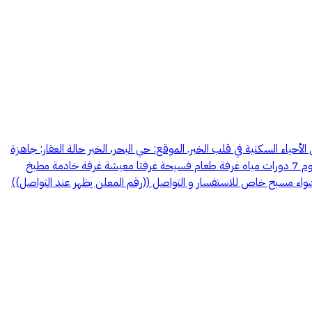
أحياء السكنية في قلب الخبر. الموقع: حي البحر، الخبر حالة العقار: جاهزة
للسكن الفوري مساحة البناء: 512 متر مربع مساحة الأرض: 1007 متر مربع السعر: 5,800,000 ريال سعودي تفاصيل الفيلا: مفروشة بالكامل 3 غرف نوم 7 دورات مياه غرفة طعام فسيحة غرفتا معيشة غرفة خادمة مطبخ
اء مسبح خاص للاستفسار و التواصل ((رقم المعلن يظهر عند التواصل))