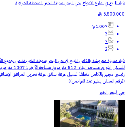
فيلا للبيع في شارع الامواج, حي البحر, مدينة الخبر, المنطقة الشرقية
5,800,000
§
1,007م²
3
7
2
فيلا مميزة مفروشة بالكامل للبيع في حي البحر بمدينة الخبر، تشمل جميع الأث
رئيسي مجهز بالكامل منطقة غسيل غرفة سائق غرفة تخزين المرافق الإضاف
((رقم المعلن يظهر عند التواصل))
حي البحر, الخبر