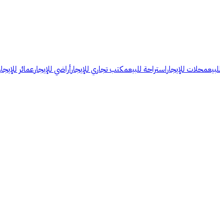
لبيع
محلات للإيجار
استراحة للبيع
مكتب تجاري للإيجار
أراضي للإيجار
عمائر للإيجار