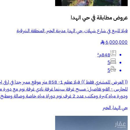
عروض مطابقة في
حي الهدا
فيلا للبيع في شارع شهلان, حي الهدا, مدينة الخبر, المنطقة الشرقية
6,000,000
§
848م²
5
5
ودورة مياه كبيرة ومكتب عدد 2 غرف نوم دوراة مياه خاصة وصالة ومطبخ تحضيري. - الدور الثاني تفاصيل : غرفة غسيل عدد 2 غرفة مع دورة مياه.
حي الهدا, الخبر