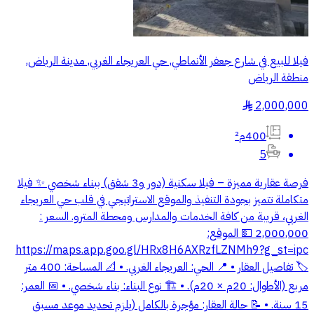
فيلا للبيع في شارع جعفر الأنماطي, حي العريجاء الغربي, مدينة الرياض,
منطقة الرياض
2,000,000
§
400م²
5
فرصة عقارية مميزة – فيلا سكنية (دور و3 شقق) ببناء شخصي ✨ فيلا
متكاملة تتميز بجودة التنفيذ والموقع الاستراتيجي في قلب حي العريجاء
الغربي، قريبة من كافة الخدمات والمدارس ومحطة المترو. السعر :
2,000,000 💵 الموقع:
https://maps.app.goo.gl/HRx8H6AXRzfLZNMh9?g_st=ipc
🏷️ تفاصيل العقار • 📍 الحي: العريجاء الغربي. • 📐 المساحة: 400 متر
مربع (الأطوال: 20م × 20م). • 🏗️ نوع البناء: بناء شخصي. • 📅 العمر:
15 سنة. • 📝 حالة العقار: مؤجرة بالكامل (يلزم تحديد موعد مسبق