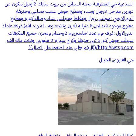
الصناعية حي المطرفية محلة السنابل من بيوت سابك 2ازميل تتكون من
دورين مداخل 3رجال ونساء ومطبخ حوش عشب صناعي وحديقة
الدورالارضي :مجلس رجال ومقلط ومجلس نساء وصالة كبيرة ومطبخ
مفتوح موجود فيه اجهزة منزلية (فرن وثلاجه وغسالة ونشافه).غرفة عاملة
الدورالاول :غرف نوم عدد4ماسترروم 2وحمام ومخزن جميع المكيفات
سيبلت حوش كبير دائري حديقة وكراج سيارة 2 مليونين وثلاث مائة الف
http://iwtsp.com/((الرقم يظهر عند الضغط على اتصال))
حي الفاروق, الجبيل
فيلا للبيع في حي العارض, مدينة الرياض, منطقة الرياض