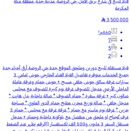
فيلا للبيع في شارع بريق الامل, حي الروضة, مدينة جدة, منطقة مكة
المكرمة
3,500,000
§
460م²
7
5
2
فيلا مستقله للبيع دورين وملحق الموقع جدة حي الروضة أرقى أحياء جدة
جميع الخدمات متوفره تفاصيل الفيلا الفناء الخارجي حوش امامي 3
سيارات غرفة سائق حوش خلفي مسبح + حوش حمام وغرفة عاملة
الداخلي الأرضي مدخل للضيوف غرفة نوم كبيرة للضيوف مع مجلس
صالون كبير + غرفة سفرة * حمام الضيوف * صالة داخلية بدل هايت *
مدخل خلفي * صالة توزيع مخزن مطبخ حمام الدور العلوي * مساحة
خزين * غرفة نوم ماستر مع حمام * غرفة غرفة مع مجلس * حمام 3
غرف كجناح او ملحق من منفصل مع بلوكونه داخلية وحمام + مدخل
مستقل السعر 3 مليون و500 الف للاستفسار ((الرقم يظهر عند الضغط
على اتصال)) المطرفي للإستثمارات العقارية يشرفنا خدمتكم في جميع