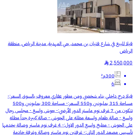
فيلا للبيع في شارع فتيان بن محمد, حي المهدية, مدينة الرياض, منطقة
الرياض
2,550,000
§
300م²
6
فيلا درج داخلي بناء شخصي ومن مطور عقاري معروف بالسوق السعر:-
مساحة 315 بمليونين و550 السعر:- مساحة 300 بمليونين و500
تتكون من 7 غرف نوم ماستر الدور الأرضي:- حوش واسع - مجلس رجال
واسع - صالة طعام واسعة مطله على الحوش - صالة كبيرة جداً مطله
على الحوش - مطبخ واسع الدور الاول:- 4 غرف نوم ماستر وصالة يخدمها
تأسيس مصعد الدور الثاني:- غرفتين نوم ماستر وصالة وغرفة خادمة