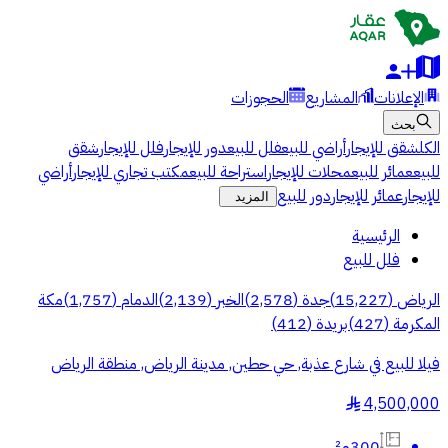
الإعلانات
المشاريع
الحجوزات
بحث
الكل
شقق للإيجار
أراضي للبيع
فلل للبيع
دور للإيجار
فلل للإيجار
شقق
للبيع
عمائر للبيع
محلات للإيجار
استراحة للبيع
مكتب تجاري للإيجار
أراضي
للإيجار
عمائر للإيجار
دور للبيع
المزيد
الرئيسية
فلل للبيع
الرياض
(
15,227
)
جدة
(
2,578
)
الخبر
(
2,139
)
الدمام
(
1,757
)
مكة
المكرمة
(
427
)
بريدة
(
412
)
فيلا للبيع في شارع عذبة, حي حطين, مدينة الرياض, منطقة الرياض
4,500,000
§
300م²