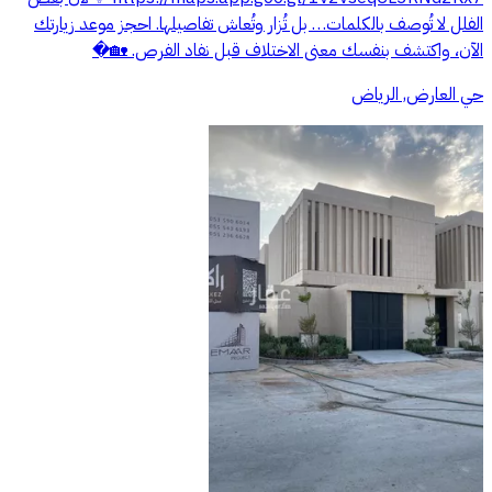
الفلل لا تُوصف بالكلمات… بل تُزار وتُعاش تفاصيلها. احجز موعد زيارتك
الآن، واكتشف بنفسك معنى الاختلاف قبل نفاد الفرص. 🏡�
حي العارض, الرياض