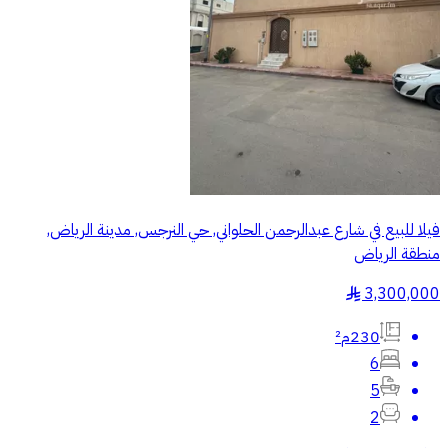
فيلا للبيع في شارع عبدالرحمن الحلواني, حي النرجس, مدينة الرياض,
منطقة الرياض
3,300,000
§
230م²
6
5
2