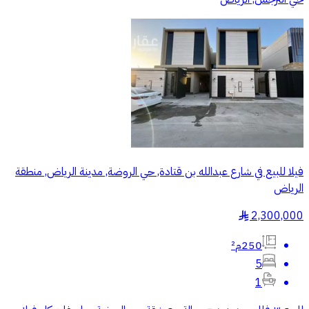
فيلا للبيع في شارع عبدالله بن قتادة, حي الروضة, مدينة الرياض, منطقة
الرياض
2,300,000
§
250م²
5
1