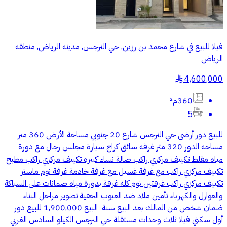
فيلا للبيع في شارع محمد بن رزين, حي النرجس, مدينة الرياض, منطقة
الرياض
4,600,000
§
360م²
5
‏للبيع دور أرضي ‏حي النرجس ‏شارع 20 جنوبي ‏مساحة الأرض 360 متر
‏مساحة الدور 320 متر ‏غرفة سائق ‏كراج سيارة ‏مجلس رجال مع دورة
مياه ‏مقلط ‏تكييف مركزي راكب ‏صالة نساء كبيرة ‏تكييف مركزي راكب ‏مطبخ
‏تكييف مركزي راكب ‏مع غرفة غسيل مع غرفة خادمة ‏غرفة نوم ماستر
‏تكييف مركزي راكب ‏غرفتين نوم كله غرفة بدورة مياه ‏ضمانات على السباكة
والعوازل والكهرباء ‏تأمين ملاذ ضد العيوب الخفية ‏تصوير مراحل البناء
‏ضمان شخص من المالك بعد البيع سنة ‏ البيع 1,900,000 ‏للبيع دور
أول سكني ‏فيلا ثلاث وحدات مستقلة ‏حي النرجس ‏الكيلو السادس الغربي