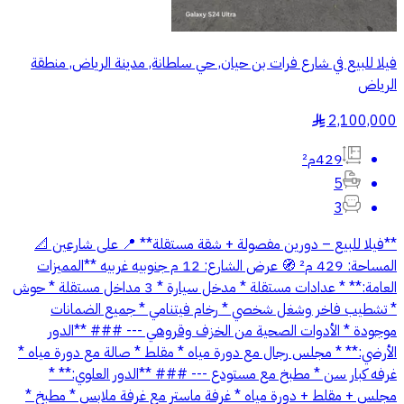
فيلا للبيع في شارع فرات بن حيان, حي سلطانة, مدينة الرياض, منطقة
الرياض
2,100,000
§
429م²
5
3
**فيلا للبيع – دورين مفصولة + شقة مستقلة** 📍 على شارعين 📐
المساحة: 429 م² 🧭 عرض الشارع: 12 م جنوبيه غربيه **المميزات
العامة:** * عدادات مستقلة * مدخل سيارة * 3 مداخل مستقلة * حوش
* تشطيب فاخر وشغل شخصي * رخام فيتنامي * جميع الضمانات
موجودة * الأدوات الصحية من الخزف وقروهي --- ### **الدور
الأرضي:** * مجلس رجال مع دورة مياه * مقلط * صالة مع دورة مياه *
غرفه كبار سن * مطبخ مع مستودع --- ### **الدور العلوي:** *
مجلس + مقلط + دورة مياه * غرفة ماستر مع غرفة ملابس * مطبخ *