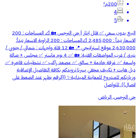
200م²
4
5
البيع بدون سعي ✅ فلل ايثار | حي النرجس 🏡 📐 المساحات : 200
الاسعار تبدأ : 2,485,000 📐المساحات : 200 الزاوية الاسعار تبدأ:
2,630,000 موقع استراتيجي 📍 🏡 12 فلة واجهات : شمالي / جنوبي /
شرق / غرب المواصفات الفنية: 🏡 ✅. 4 نوم ماستر ✅ مجلس + صالة
واسعة ✅. غرفة خادمة + سائق ✅. مصعد راكب ✅. تشطيبات فاخرة ✅.
دبل هايت + تكييف مخفي يسرنا تزويدكم بكافة التفاصيل الإضافية
وزيارتكم للمشروع للمعاينة الميدانية✨ ((الرقم يظهر عند الضغط على
اتصال)). للتواصل
حي النرجس, الرياض