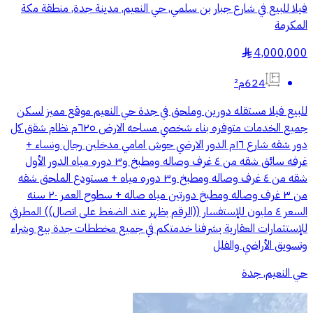
فيلا للبيع في شارع جبار بن سلمي, حي النعيم, مدينة جدة, منطقة مكة
المكرمة
4,000,000
§
624م²
للبيع فيلا مستقله دورين وملحق في جدة حي النعيم موقع مميز لسكن
جميع الخدمات متوفره بناء شخصي مساحه الارض ٦٢٥م نظام شقق كل
دور شقه شارع ١٦م الدور الارضي حوش امامي مدخلين رجال ونساء +
غرفه سائق شقه من ٤ غرف وصاله ومطبخ و٣ دوره مياه الدور الأول
شقه من ٤ غرف وصاله ومطبخ و٣ دوره مياه + مستودع الملحق شقه
من ٣ غرف وصاله ومطبخ دورتين مياه صاله + سطوح العمر ٢٠ سنه
السعر ٤ مليون للإستفسار ((الرقم يظهر عند الضغط على اتصال)) المطرفي
للإستثمارات العقارية يشرفنا خدمتكم في جميع مخططات جدة بيع وشراء
وتسويق الأراضي والفلل
حي النعيم, جدة