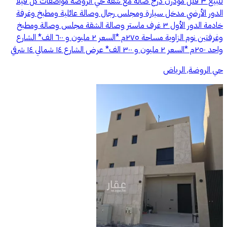
للبيع ٣ فلل مودرن درج صالة مع شقة حي الروضة مواصفات كل فيلا
الدور الأرضي مدخل سيارة ومجلس رجال وصالة عائلية ومطبخ وغرفة
خادمة الدور الأول ٣ غرف ماستر وصالة الشقة مجلس وصالة ومطبخ
وغرفتين نوم الزاوية مساحة ٢٧٥م *السعر ٢ مليون و ٦٠٠ الف* الشارع
واحد ٢٥٠م *السعر ٢ مليون و ٣٠٠ الف* عرض الشارع ١٤ شمالي ١٤ شرقي
حي الروضة, الرياض