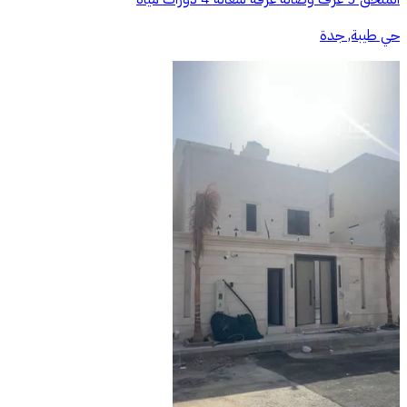
حي طيبة, جدة