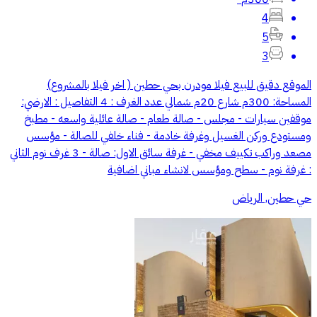
4
5
3
الموقع دقيق ‏للبيع فيلا مودرن بحي حطين ( اخر فيلا بالمشروع)
المساحة: 300م شارع 20م شمالي عدد الغرف : 4 التفاصيل : الارضي:
موقفين سيارات - مجلس - صالة طعام - صالة عائلية واسعه - مطبخ
ومستودع وركن الغسيل وغرفة خادمة - فناء خلفي للصالة - مؤسس
مصعد وراكب تكييف مخفي - غرفة سائق الاول: صالة - 3 غرف نوم الثاني
: غرفة نوم - سطح ومؤسس لانشاء مباني اضافية
حي حطين, الرياض