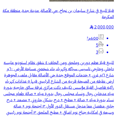
فيلا للبيع في شارع سليمان بن نجاح, حي الأصالة, مدينة جدة, منطقة مكة
المكرمة
2,000,000
§
600م²
5
3
للبيع فيلا عظم دورين وملحق ومن الخلف ٤ شقق نظام استوديو مليسه
داخلي وخارجي تاسيس سباكه وكهرباء بناء شخصي مساحة الأرض ٦٠٠م
شارع ١٦م غربي + خدمات الموقع جدة حي الأصالة مقابل ملعب الجوهرة
ارض نظيفه من الصبخة قريبه من الشارع الرئيسي فيها ٥ عدادات كهرباء
راكبه تفاصيل الفيلا مؤسس تكييف دكت مركزي غرفة سائق خارجيه بدورة
مياه مدخلين رجال ونساء مجلس رجال بدورة مياه + صالة طعام مجلس
نساء بدورة مياه + صالة + مطبخ + درج بشكل حلزوني + مصعد + درج
جانبي منفصل معا مدخل مستقل الدور الأول ٣ اجنحة نوم + صاله
وسيعه في امكانيه جناح نوم اضافي + مطبخ الملحق ٣ أجنحة نوم رئيسي