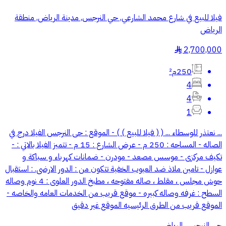
فيلا للبيع في شارع محمد الشارعي, حي النرجس, مدينة الرياض, منطقة
الرياض
2,700,000
§
250م²
4
4
1
... نعتذر للوسطاء ... ( ( فيلا للبيع ) ) - الموقع : حى النرجس الفيلا درج في
الصاله - المساحه : 250 م - عرض الشارع : 15 م - تتميز الفيلا بالاتي : -
تكيف مركزى - موسس مصعد - مودرن - ضمانات كهرباء و سباكة و
عوازل - تامين ملاذ ضد العيوب الخفية تتكون من : الدور الارضى. : استقبال
حوش مجلس ، مقلط ، صاله مفتوحه ، مطبخ الدور العلوى : 4 نوم وصاله
السطح : غرفه وصاله كبيره - موقع قريب من الخدمات العامه والخاصه -
الموقع قريب من الطرق الرئيسيه الموقع غير دقيق
حي النرجس, الرياض