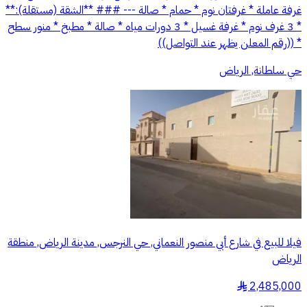
غرفة عاملة * غرفتان نوم * حمام * صالة --- ### **الشقة (مستقلة):**
* 3 غرف نوم * غرفة غسيل * 3 دورات مياه * صالة * مطبخ * منور سطح
* ((رقم المعلن يظهر عند التواصل))
حي سلطانة, الرياض
فيلا للبيع في شارع أبي منصور النعماني, حي النرجس, مدينة الرياض, منطقة
الرياض
2,485,000
§