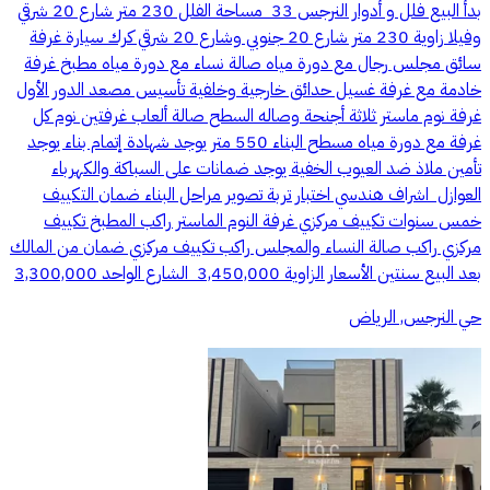
بدأ البيع ‏فلل و أدوار النرجس 33 ‏ مساحة الفلل ‏230 متر ‏شارع 20 شرقي
‏وفيلا زاوية 230 متر ‏شارع 20 جنوبي ‏وشارع 20 شرقي ‏كرك سيارة ‏غرفة
سائق ‏مجلس رجال مع دورة مياه ‏صالة نساء مع دورة مياه ‏مطبخ ‏غرفة
خادمة مع غرفة غسيل ‏حدائق خارجية وخلفية ‏تأسيس مصعد ‏الدور الأول
‏غرفة نوم ماستر ‏ثلاثة أجنحة وصاله ‏السطح ‏صالة ألعاب ‏غرفتين نوم كل
غرفة مع دورة مياه ‏مسطح البناء 550 متر ‏يوجد شهادة إتمام بناء ‏يوجد
تأمين ملاذ ‏ضد العيوب الخفية ‏يوجد ضمانات على السباكة والكهرباء
العوازل ‏ اشراف هندسي ‏اختبار تربة ‏تصوير مراحل البناء ‏ضمان التكييف
خمس سنوات ‏تكييف مركزي غرفة النوم الماستر راكب ‏المطبخ تكييف
مركزي راكب ‏صالة النساء والمجلس راكب تكييف مركزي ‏ضمان من المالك
بعد البيع سنتين ‏الأسعار ‏الزاوية 3,450,000 ‏ الشارع الواحد ‏3,300,000
حي النرجس, الرياض