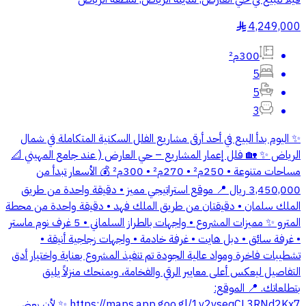
4,249,000
§
300م²
5
5
3
✨ اليوم بدأ البيع في أحد أرقى مشاريع الفلل السكنية المتكاملة في شمال
الرياض ✨ 🏡 فلل إعمار المشاريع – حي العارض ( عند جامع المهيني 📐
مساحات متنوعة • 250م² • 270م² • 300م² 💰 الأسعار تبدأ من
3,450,000 ريال 📍 موقع استراتيجي مميز • دقيقة واحدة من طريق
الملك سلمان • دقيقتان من طريق الملك فهد • دقيقة واحدة من محطة
المترو ✨ مميزات المشروع • واجهات بالطراز السلماني • 5 غرف نوم ماستر
• غرفة سائق • ⁠دبل هايت • ⁠غرفة خادمة • واجهات زجاجية أنيقة •
تشطيبات فاخرة ومواد عالية الجودة تم تنفيذ المشروع بعناية واختيار أدق
التفاصيل ليعكس أعلى معايير الرقي والفخامة، ويمنحك منزلاً يليق
بتطلعاتك. 📍 الموقع:
https://maps.app.goo.gl/1v2vseqCL3RNd2Kx7 ✨ لأن بعض