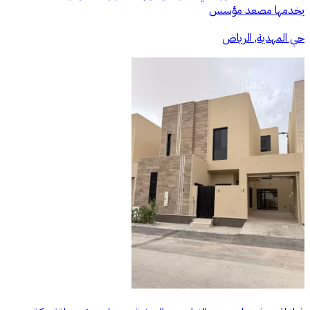
يخدمها مصعد مؤسس
حي المهدية, الرياض