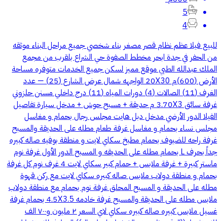
5
4
للبيع فيلا عظم نظام قصر مصغر بناء شخصي جميع مراحل البناء موثقه
من الحفر في جدة ابحر مخطط الصفوة حي الشراع بلقرب من مجمع
الملك عبدالله الطبي موقع مميز لسكن جميع الخدمات متوفره مساحة
الأرض (600)م 20X30 الواجهه شمال عرض الشارع (25) — عدد
الغرف (11) الصالات (4) دورات المياه (11) درج داخلي مسنن حلزوني
غرفة سائق 3.70X3 م حديقة + مسبح حوش + مدخل سيارة تفاصيل
الفيلا الدور الأرضي مدخل دبل هايت مجلس رجال بحمام و مغاسل
مجلس نساء بحمام و مغاسل غرفة طعام مطله على الحديقة والمسبح
غرفة راحه للضيوف بحمام مطبخ سكاي لايت و منطقة بوفيه صاله كبيره
جداً بحرف L بحمام مطله على الحديقه و المسبح الدور الأول غرفة نوم
ماستر كبيرة + غرفة ملابس + حمام كبير سكاي لايت 4 غرف نوم كل غرفة
بحمام و منطقة دولاب ملابس صاله كبيره سكاي لايت مع ركن قهوة
مطله على الحديقة و المسبح المحلق غرفة نوم بحمام مع منطقة دولاب
ملابس مطله على الحديقة والمسبح غرفة خادمه 4.5X3.5 بحمام غرفة
غسيل ملابس كبيره صاله كبيره سكاي لاي السعر ٢ مليون و٧٠٠ الف