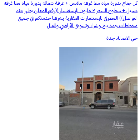
كل جناح بدورة مياه معا غرفه ملابس + غرفة شغاله بدورة مياه معا غرفه
غسيل + سطوح السعر ٢ مليون للإستفسار ((رقم المعلن يظهر عند
التواصل)) المطرفي للإستثمارات العقارية يشرفنا خدمتكم في جميع
مخططات جدة بيع وشراء وتسويق الأراضي والفلل
حي الاصالة, جدة