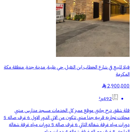
فيلا للبيع في شارع الخطاب ابن النفيل, حي طيبة, مدينة جدة, منطقة مكة
المكرمة
2,900,000
§
492م²
فلة شقق درج جانبي موقع مميز كل الخدمات مسجد مدارس مشي
محلات تجاريه قريبه جدا مشي تتكون من الاتي الدور الاول 6 غرف صاله 5
دورات مياه غرفة شغاله الثاتي 6 غرف صاله 5 دورات مياه غرفة شغاله
الملحق 5 غرف وصاله غرفة شغاله 4 دورات مياه