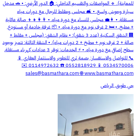
للمعاينة). 🔹 المواصفات والتقسيم الداخلي: 🏠 الدور الأرضي: • 🚗 مدخل
سيارة وحوش واسع. • 🛋️ مجلس ومقلط للرجال مع دورات مياه
مستقلة. • 👩‍💼 مجلس للنساء مع دورة مياه. • 👨‍👩‍👧‍👦 صالة عائلية
+ مطبخ. • 🛏️ 2 غرف نوم مع دورة مياه. • 📦 غرفة خادمة أو مستودع.
🏢 الشقق السكنية (عدد 3 شقق): • نظام الشقق: (مجلس + مقلط +
صالة + 2 غرف نوم + مطبخ + 2 دورات مياه). • الشقة الثالثة: تتميز بوجود
سطح إضافي مع دورة مياه. • ⚡ الخدمات: توفر 3 عدادات كهرباء مستقلة.
📞 للتواصل والاستفسار: بصمة ثري للتطوير والاستثمار العقاري 📱
0534570006 📱 0552818929 ☎️ 0114972632 ✉️
sales@basmathara.com
🌐 www.basmathara.com
حي طويق, الرياض