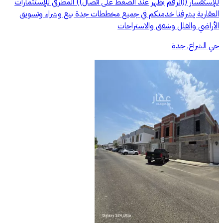
للإستفسار ((الرقم يظهر عند الضغط على اتصال)) المطرفي للإستثمارات
العقارية يشرفنا خدمتكم في جميع مخططات جدة بيع وشراء وتسويق
الأراضي والفلل وشقق والاستراحات
حي الشراع, جدة