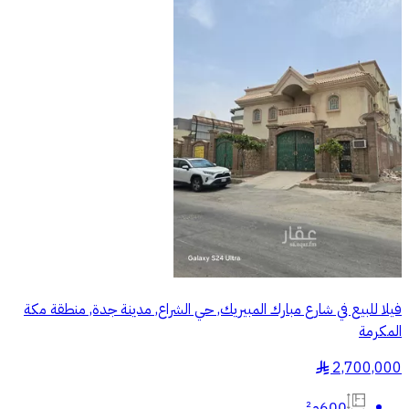
فيلا للبيع في شارع مبارك المبيريك, حي الشراع, مدينة جدة, منطقة مكة
المكرمة
2,700,000
§
600م²