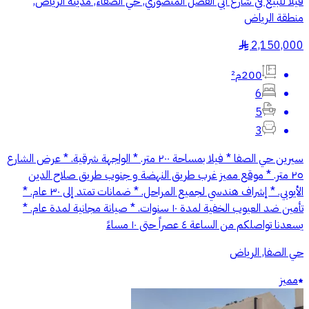
فيلا للبيع في شارع ابي الفضل المنصوري, حي الصفاء, مدينة الرياض,
منطقة الرياض
2,150,000
§
200م²
6
5
3
سيرين حي الصفا * فيلا بمساحة ٢٠٠ متر. * الواجهة شرقية. * عرض الشارع
٢٥ متر. * موقع مميز غرب طريق النهضة و جنوب طريق صلاح الدين
الأيوبي. * إشراف هندسي لجميع المراحل. * ضمانات تمتد إلى ٣٠ عام. *
تأمين ضد العيوب الخفية لمدة ١٠ سنوات. * صيانة مجانية لمدة عام. *
يسعدنا تواصلكم من الساعة ٤ عصراً حتى ١٠ مساءً
حي الصفا, الرياض
مميز