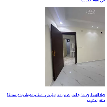
حي نبعه, المذنب
فيلا للإيجار في شارع الحارث بن معاوية, حي الصفاء, مدينة جدة, منطقة
مكة المكرمة