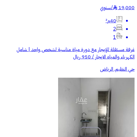
19,000
/
سنوي
§
40م²
2
1
غرفة مستقلة للإيجار مع دورة مياة مناسبة لشخص واحد | شامل
الكهرباء والمياه الايجار / 950 ريال
حي النظيم, الرياض