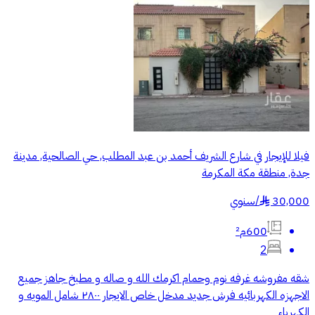
فيلا للإيجار في شارع الشريف أحمد بن عبد المطلب, حي الصالحية, مدينة
جدة, منطقة مكة المكرمة
30,000
/
سنوي
§
600م²
2
شقه مفروشه غرفه نوم وحمام اكرمك الله و صاله و مطبخ جاهز جميع
الاجهزه الكهربائيه فرش جديد مدخل خاص الايجار ٢٨٠٠ شامل المويه و
الكهرباء