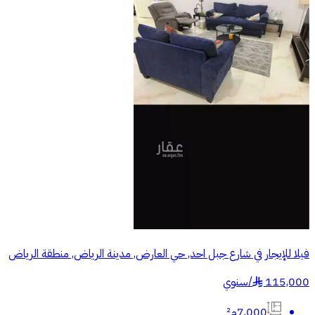
فيلا للإيجار في شارع جبل احد, حي العارض, مدينة الرياض, منطقة الرياض
115,000
/
سنوي
§
7,000م²