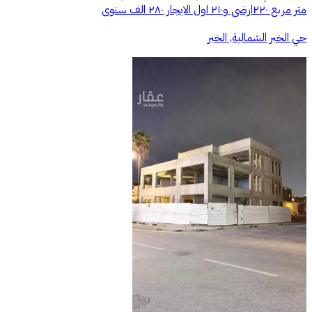
متر مربع ٢٢٠ارضى و٢١٠ اول الايجار ٢٨٠ الف سنوى
حي الخبر الشمالية, الخبر