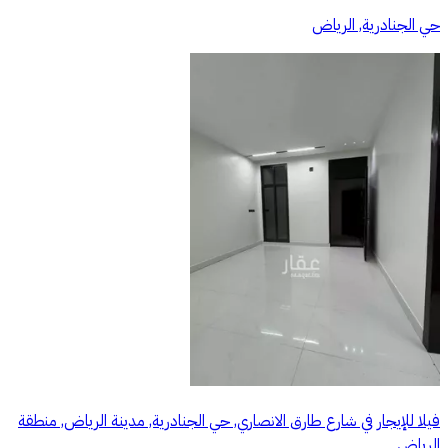
حي الجنادرية, الرياض
فيلا للإيجار في شارع طارق الانصاري, حي الجنادرية, مدينة الرياض, منطقة
الرياض