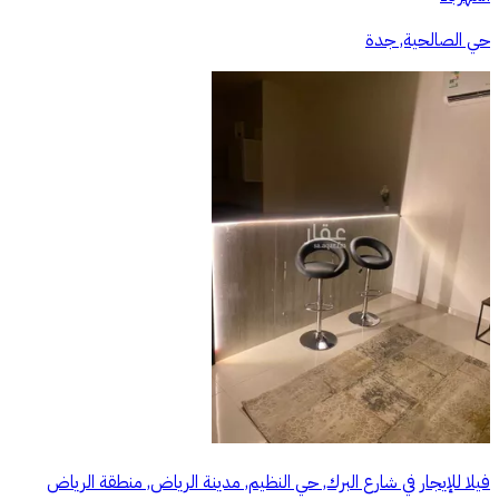
حي الصالحية, جدة
فيلا للإيجار في شارع البرك, حي النظيم, مدينة الرياض, منطقة الرياض