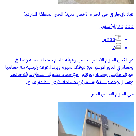
فيلا للإيجار في حي الحزام الأخضر, مدينة الخبر, المنطقة الشرقية
70,000
/
سنوي
§
200م²
2
دوبلكس الحزام الاخضر مجلس وغرفه طعام متصله، صاله ومطبخ
وحمام في الدور الارضي مع موقف سياره وبرندا. غرفه رئيسيه مع حمامها
وغرفه ملابس وصاله وغرفتين مع حمام مشترك. السطح غرفه خادمه
وغسيل وحمام . التكييف مركزي مساحه الارض ٢٠٠ متر مربع.
حي الحزام الاخضر, الخبر