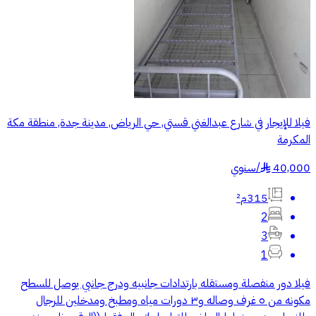
فيلا للإيجار في شارع عبدالغني قستي, حي الرياض, مدينة جدة, منطقة مكة
المكرمة
40,000
/
سنوي
§
315م²
2
3
1
فيلا دور منفصلة ومستقله بارتدادات جانبيه ودرج جانبي يوصل للسطح
مكونه من ٥ غرف وصاله و٣ دورات مياه ومطبخ ومدخلين للرجال