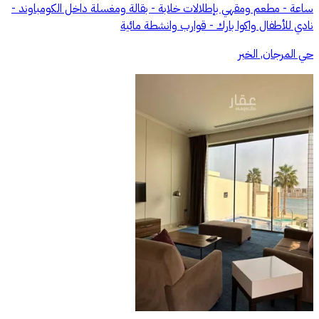
ساعة - مطعم ومقهي بإطلالات خلابة - بقالة ومغسلة داخل الكومباوند -
نادي للأطفال واكوا بارك - قوارب وانشطة مائية
حي المرجان, الخبر