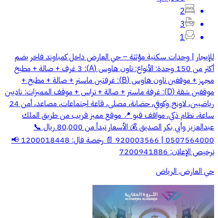
2
3
1
للإيجار | وحدات سكنية مؤثثة – حي العارض داخل كمباوند فاخر يضم
أكثر من 150 وحدة: الأنواع: تاون هاوس (A): 3 غرف + صالة + مطبخ
مجهز + موقفين تاون هاوس (B): غرفتين ماستر + صالة + مطبخ +
موقفين شقة (D): غرفة ماستر + صالة + تراس + موقف المميزات: ناديين
رياضيين، لاونج وكوفي، حضانة، مصلى، قاعة اجتماعات، مصاعد، أمن 24
ساعة، نظام ذكي، مواقف قبو 📍 موقع مميز قريب من طريق الملك
عبدالعزيز وأبي بكر الصديق 💰 الأسعار تبدأ من 80,000 ريال 📞
0507564000 | 920003566 📄 رخصة فال: 1200018448 📢
ترخيص الإعلان: 7200941886
حي العارض, الرياض