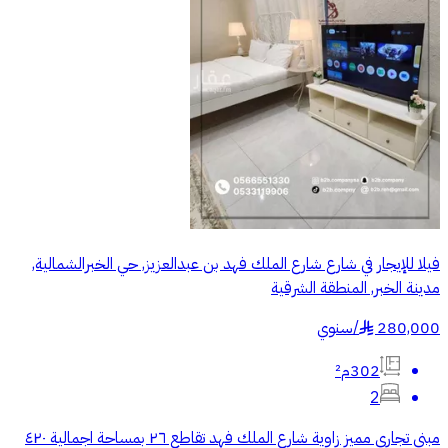
فيلا للإيجار في شارع شارع الملك فهد بن عبدالعزيز, حي الخبرالشمالية,
مدينة الخبر, المنطقة الشرقية
280,000
/
سنوي
§
302م²
2
مبنى تجاري مميز زاوية شارع الملك فهد تقاطع ٢٦ بمساحة اجمالية ٤٢٠