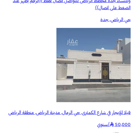
وللنساء جده مخطط الرياض للتواصل اتصال فقط ((الرقم يظهر عند
الضغط على اتصال))
حي الرياض, جدة
فيلا للإيجار في شارع الكمثرى, حي الرمال, مدينة الرياض, منطقة الرياض
50,000
/
سنوي
§