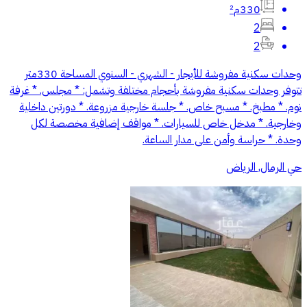
330م²
2
2
وحدات سكنية مفروشة للأيجار - الشهري - السنوي المساحة 330متر
تتوفر وحدات سكنية مفروشة بأحجام مختلفة وتشمل: * مجلس. * غرفة
نوم. * مطبخ. * مسبح خاص. * جلسة خارجية مزروعة. * دورتين داخلية
وخارجية. * مدخل خاص للسيارات. * مواقف إضافية مخصصة لكل
وحدة. * حراسة وأمن على مدار الساعة.
حي الرمال, الرياض