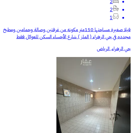
2
2
1
فيلا صغيرة مساحتها 150متر مكونه من غرفتين وصالة وحمامين ومطبخ
مجدده في حي الزهراء ( الملز ) شارع الأحساء السكن للعوائل فقط
حي الزهراء, الرياض