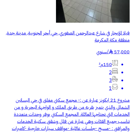
فيلا للإيجار في شارع عبدالرحمن الصفوري, حي أبحر الجنوبية, مدينة جدة,
منطقة مكة المكرمة
57,000
/
سنوي
§
150م²
2
3
1
مشروع 21 ايكونز عبارة عن :- مجمع سكني مغلق في حي البساتين
الشمالي والذي يتميز بقربه من طريق الملك و الواجهة البحرية و من
الخدمات التي تحتاجها العائلة. المجمع السكني يوفر وحدات متعددة
تناسب جميع الفئات وهي عبارة عن فلل وشقق سكنية الخدمات
والمرافق : -مسبح -جلسات عائلية -مواقف سيارات خارجية -كاميرات