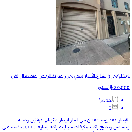
فيلا للإيجار في شارع الأسراب, حي جرير, مدينة الرياض, منطقة الرياض
30,000
/
سنوي
§
312م²
2
للايجار شقه يوجدشقه في حي الملزللايجار. مكوناتها غرفتين وصاله
وحمامين ومطبخ راكب. مكيفات سبيليت راكبه ايجارها30000مقسم على