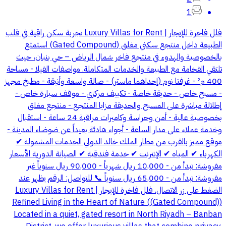
1
فلل فاخرة للإيجار | Luxury Villas for Rent تجربة سكن راقية في قلب
الطبيعة داخل منتجع سكني مغلق (Gated Compound) استمتع
بالخصوصية والهدوء في منتجع فاخر شمال الرياض – حي بنبان، حيث
تلتقي الفخامة مع الطبيعة والخدمات المتكاملة. مواصفات الفيلا - مساحة
400 م² - غرفتا نوم (إحداهما ماستر) - صالة واسعة وأنيقة - مطبخ مجهز
- مسبح خاص - حديقة خاصة - تكييف مركزي - موقف سيارة خاص -
إطلالة مباشرة على المسبح والحديقة مزايا المنتجع - منتجع مغلق
بخصوصية عالية - أمن وحراسة وكاميرات مراقبة 24 ساعة - استقبال
وخدمة عملاء على مدار الساعة - أجواء هادئة بعيداً عن ضوضاء المدينة -
موقع مميز بالقرب من مطار الملك خالد الدولي الخدمات المشمولة ✔
الكهرباء ✔ المياه ✔ الإنترنت ✔ خدمة فندقية ✔ الصيانة الدورية الأسعار
مفروشة: تبدأ من - 10,000 ريال شهرياً - 90,000 ريال سنوياً غير
مفروشة: تبدأ من - 65,000 ريال سنوياً 📞 للتواصل: الرقم يظهر عند
الضغط على زر الاتصال. فلل فاخرة للإيجار | Luxury Villas for Rent
Refined Living in the Heart of Nature ((Gated Compound))
Located in a quiet, gated resort in North Riyadh – Banban