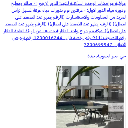
مراقبة مواصفات الوحدة السكنية للفيلا: الدور الارضي: - صاله ومطبخ
ودورة مياه الدور الاول: - غرفتين نوم بدورات مياه غرفة غسيل تراس
لمزيد من المعلومات والاستفسارات ((الرقم يظهر عند الضغط على
اتصال)) ((الرقم يظهر عند الضغط على اتصال)) ((الرقم يظهر عند الضغط
على اتصال)) شركة متر مربع واحد العقارية مصنف من الهيئة العامة للعقار
رقم التصنيف :911 رقم رخصة فال : 1200016244 رقم ترخيص
الاعلان: 7200699947
حي ابحر الجنوبية, جدة