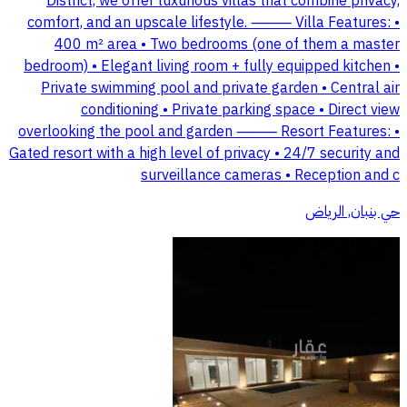
District, we offer luxurious villas that combine privacy,
comfort, and an upscale lifestyle. ⸻ Villa Features: •
400 m² area • Two bedrooms (one of them a master
bedroom) • Elegant living room + fully equipped kitchen •
Private swimming pool and private garden • Central air
conditioning • Private parking space • Direct view
overlooking the pool and garden ⸻ Resort Features: •
Gated resort with a high level of privacy • 24/7 security and
surveillance cameras • Reception and c
حي بنبان, الرياض