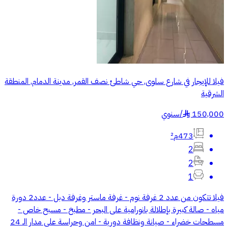
فيلا للإيجار في شارع سلوى, حي شاطئ نصف القمر, مدينة الدمام, المنطقة
الشرقية
150,000
/
سنوي
§
473م²
2
2
1
فيلا تتكون من عدد 2 غرفة نوم - غرفة ماستر وغرفة دبل - عدد2 دورة
مياه - صالة كبيرة بإطلالة بانورامية على البحر - مطبخ - مسبح خاص -
مسطحات خضراء - صيانة ونظافة دورية - امن وحراسة على مدار الـ 24