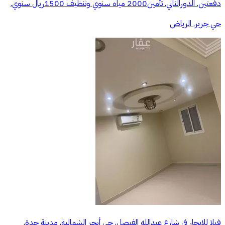
دفعتين. الدورالثاني. تأمين2000 مياه سنوي وتنظيف 1500ريال سنوي.
حي جرير, الرياض
فيلا للإيجار في شارع عبدالله الفيصل, حي أبحر الشمالية, مدينة جدة,