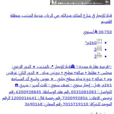
فيلا للإيجار في شارع الملك عبدالله, حي الريان, مدينة المذنب, منطقة
القصيم
30,750
/
سنوي
§
260م²
2
3
✨فرصه عقارية مميزة✨ 🏯فيلا للإيجار 📍بالمذنب 🔹 الدور الارضي:
مجلس + مقلط + صاله+ مطبخ + دورتين مياه . 🔹 الدور الثاني: غرفتين
نوم + صاله + دورة مياه سطح جانبي . 🔹 حوش واسع 📐 المساحه
261م. يقبل : إيجار سنوي - نصف سنوي - ثلاث أشهر - شهري ☎️
للتواصل : 0531081083 رقم عقد الوساطة: 6200938845 رقم
ترخيص الاعلان: 7200992856 رقم رخصة فال: 1200016641 الرقم
الموحد للشركة: 7015719110 رقم المعلن: 3690168