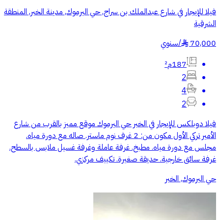
فيلا للإيجار في شارع عبدالملك بن سراج, حي اليرموك, مدينة الخبر, المنطقة
الشرقية
70,000
/
سنوي
§
187م²
2
4
2
فيلا دوبلكس للإيجار في الخبر حي اليرموك موقع مميز بالقرب من شارع
الأمير تركي الأول مكون من: 2 غرف نوم ماستر. صاله مع دورة مياه.
مجلس مع دورة مياه. مطبخ. غرفة عاملة وغرفة غسيل ملابس بالسطح.
غرفة سائق خارجية. حديقة صغيرة. تكييف مركزي.
حي اليرموك, الخبر