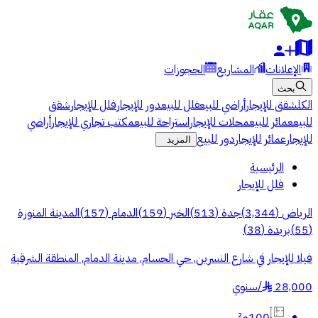
الإعلانات
المشاريع
الحجوزات
بحث
الكل
شقق للإيجار
أراضي للبيع
فلل للبيع
دور للإيجار
فلل للإيجار
شقق
للبيع
عمائر للبيع
محلات للإيجار
استراحة للبيع
مكتب تجاري للإيجار
أراضي
للإيجار
عمائر للإيجار
دور للبيع
المزيد
الرئيسية
فلل للإيجار
الرياض
(
3,344
)
جدة
(
513
)
الخبر
(
159
)
الدمام
(
157
)
المدينة المنورة
(
55
)
بريدة
(
38
)
فيلا للإيجار في شارع النسرين, حي الحسام, مدينة الدمام, المنطقة الشرقية
28,000
/
سنوي
§
100م²