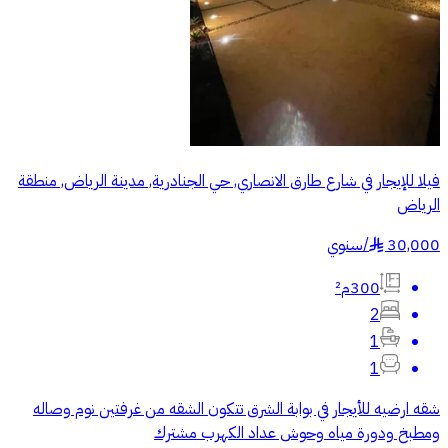
فيلا للإيجار في شارع طارق الانصاري, حي الجنادرية, مدينة الرياض, منطقة
الرياض
30,000
/
سنوي
§
300م²
2
1
1
شقه ارضيه للأيجار في بوابة الشرق تتكون الشقه من غرفتين نوم وصاله
ومطبخ ودورة مياه وحوش عداد الكهرب مشترك