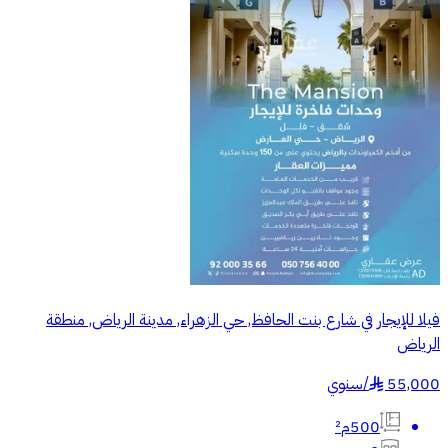
فيلا للإيجار في شارع بنت الحافظ, حي الزهراء, مدينة الرياض, منطقة
الرياض
55,000
/
سنوي
§
500م²