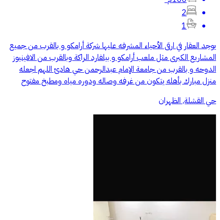
2
1
يوجد العقار في ارقى الأحياء المشرفه عليها شركة أرامكو و بالقرب من جميع
المشاريع الكبرى مثل ملعب أرامكو و بيلفارد الراكة وبالقرب من الافينيوز
الدوحه و بالقرب من جامعة الإمام عبدالرحمن حي هادئ اللهم اجعله
منزل مبارك بأهله يتكون من غرفه وصاله ودوره مياه ومطبخ مفتوح
حي القشلة, الظهران