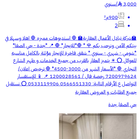
3,000
/
سنوي
§
900م²
2
🏫شركة تبادل الأعمال العقارية🏫 🛑 استديوهات مميزه 🛑 اهلا وسهلا في
بيتكم الآمن ونرحب بكم 🌹 * 🛑*للايجار* 🛑 📍 *جدة - حي الصفا*
*شومي - شهري - سنوي * شقق فاخرة للإيجار مؤثثة بالكامل مناسبه
للعوائل ⭕️ ✴️ يتميز العقار بالقرب من جميع الخدمات و ظهير الشارع
التجاري 🛑 *الأسعار الشهر من 3000-4500* 🛑 ترخيص اعلان/
7200979624 رخصة فال / 1200028561 📌 📱 للإستفسار
التواصل ع الأرقام التالية: 0566551330 0533119906 ⭕️ نستقبل
جميع الطلبات و العروض العقارية
حي الصفا, جدة