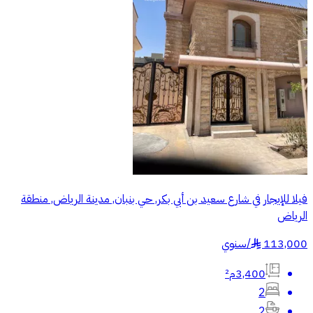
فيلا للإيجار في شارع سعيد بن أبي بكر, حي بنبان, مدينة الرياض, منطقة
الرياض
113,000
/
سنوي
§
3,400م²
2
2