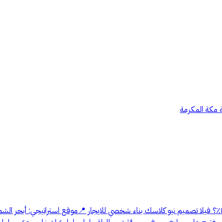
ة مكة المكرمة
طفشت من بيوت الموديرن المستنسخة وشغل تجاري وتدور بناء شخصي ١٠٠٪؜؟ فيلا تصميم نيو كلاسك بناء شخصي للايجار