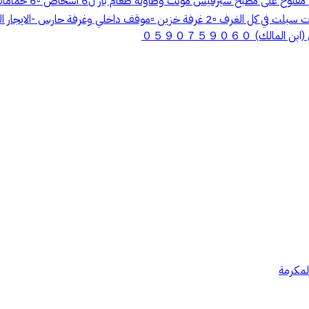
الفيصل وخلف أبحر م
０５９０７５９０６０
لمكرمة