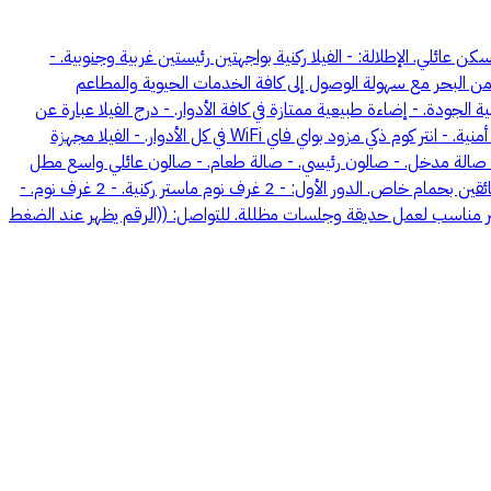
2 متر من شاطئ البحر. الموقع: جدة - حي الشاطئ شارع عبدالرحمن فقيه. المساحة المبنية: 435م2. الاستخدام: سكن عائلي. الإطلالة: - الفيلا ركنية بواجهتين رئيستين غربية وجنوبية. -
يمنح نمط حياة هادئ وراقي بالقرب من البحر مع سهولة الوصول إلى كافة الخدمات الحيوية والمطاعم
الجودة. - إضاءة طبيعية ممتازة في كافة الأدوار. - درج الفيلا عبارة عن
ملقف هواء (Wind Catcher) للاستمتاع بنسيم البحر والتهوية الطبيعية. - الفيلا مجددة بالكامل وبتشطيبات فاخرة. - الفيلا مجهزة بنظام كاميرات مراقبة أمنية. - انتر كوم ذكي مزود بواي فاي WiFi في كل الأدوار. - الفيلا مجهزة
ي. - صالة مدخل. - صالون رئيسي. - صالة طعام. - صالون عائلي واسع مطل
على الفناء الخلفي. - مطبخ بمدخل خدمة. - 2 حمام بمغاسل خارجية فاخرة. - درج رخامي بهاندريل فيرفورجيه يؤدي إلى الأدوار العليا. - ملحق خارجي للسائقين بحمام خاص. الدور الأول: - 2 غرف نوم ماستر ركنية. - 2 غرف نوم. -
عيشة. - 1 حمام بمغسلة خارجية. الدور الثاني: - غرفة عاملة منزلية بحمام ومغسلة خاص. - منطقة غسيل مجهزة. - سطح واسع بمساحة 150متر مناسب لعمل حديقة وجلسات مظللة. للتواصل: ((الرقم يظهر عند الضغط