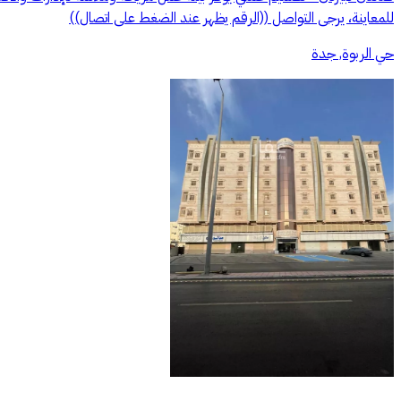
للمعاينة، يرجى التواصل ((الرقم يظهر عند الضغط على اتصال))
حي الربوة, جدة