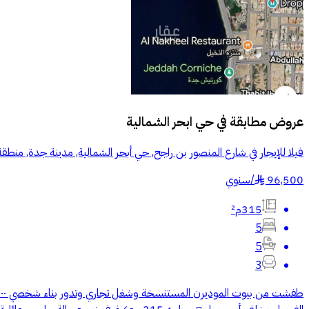
عروض مطابقة في
حي ابحر الشمالية
فيلا للإيجار في شارع المنصور بن راجح, حي أبحر الشمالية, مدينة جدة, منطق
96,500
/
سنوي
§
315م²
5
5
3