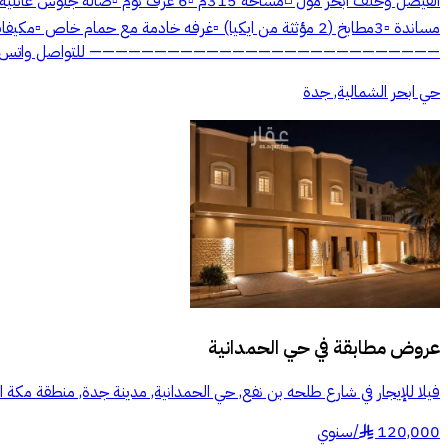
——————————————————————————— للتواصل واتس (ابن المالك) 
حي ابحر الشمالية, جدة
عروض مطابقة في
حي الحمدانية
فيلا للإيجار في شارع طلحه بن نفع, حي الحمدانية, مدينة جدة, منطقة مكة ا
120,000
/
سنوي
§