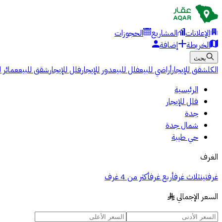
الإعلانات
المشاريع
الحجوزات
الخريطة
إضافة
بحث
الكل
شقق للإيجار
أراضي للبيع
فلل للبيع
دور للإيجار
فلل للإيجار
شقق للبيع
عمائر ل
الرئيسية
فلل للإيجار
جدة
شمال جدة
حي طيبة
الغرف
غرفتين
ثلاث غرف
أربع غرف
أكثر من 4 غرف
السعر الإجمالي
§