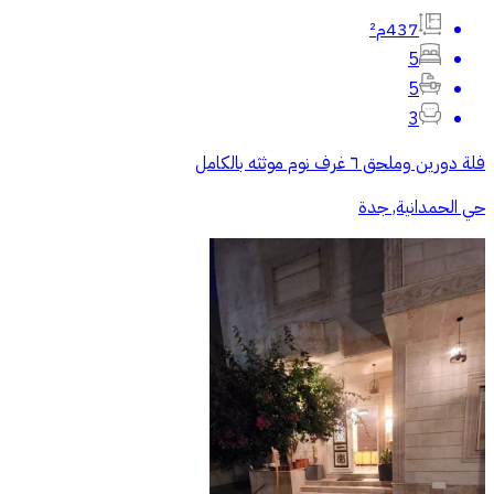
437م²
5
5
3
فلة دورين وملحق ٦ غرف نوم موثثه بالكامل
حي الحمدانية, جدة