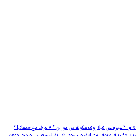
فرصة مميزة لاستئجار مقر إداري بمساحة واسعة، يلبي احتياجات الشركات والمؤسسات التي تضم عدداً كبيراً من الموظفين. تفاصيل العقار: * المساحة: 320 م² * عبارة عن فيلا روف مكونة من دورين * 9 غرف مع خدماتها *
قسام المختلفة. الإيجار السنوي: 150,000 ريال ملاحظة: السعر لا يشمل الخدمات، وضريبة القيمة المضافة، والرسوم الإدارية. للاستفسار أو حجز موعد