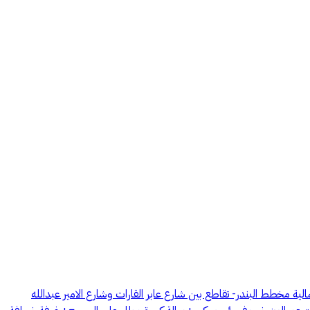
 📍موقع استراتيجي: أبحر الشمالية مخطط البندر- تقاطع بين شارع عابر القارات وشارع الامير عبدالله