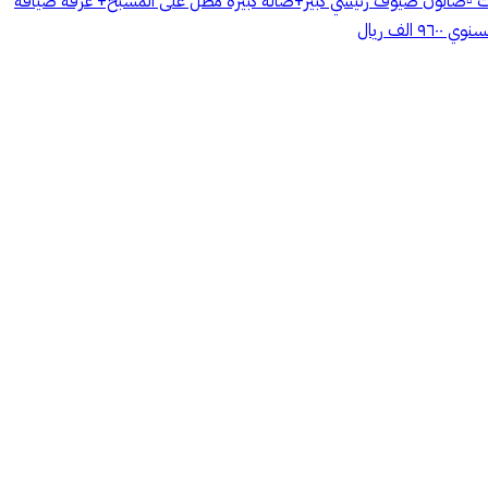
ول ◽️مساحه 315م ▫️6 غرف نوم ▫️صالة جلوس عائلية مفتوح على مطبخ سيرفيس مؤثث وطاولة طعام بار ل6 اشخاص ▫️6 حمامات ▫️صالون ضيوف رئيسي كبير+صالة كبيرة مطل على المسبح+ غرفة ضيافة
مساندة ▫️3مطابخ (2 مؤثثة من ايكيا) ▫️غرفه خادمة مع حمام خاص ▫️مكيفات سبلت في كل الغرف ▫️2 غرفة خزين ▫️موقف داخلي وغرفة حارس -الايجار السنوي ٩٦٠٠ الف ريال