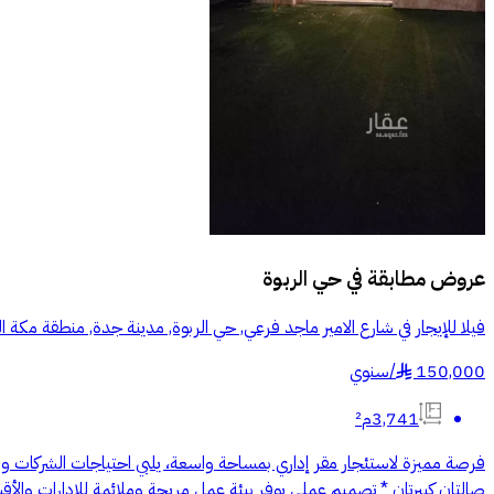
عروض مطابقة في
حي الربوة
فيلا للإيجار في شارع الامير ماجد فرعي, حي الربوة, مدينة جدة, منطقة مكة ا
150,000
/
سنوي
§
3,741م²