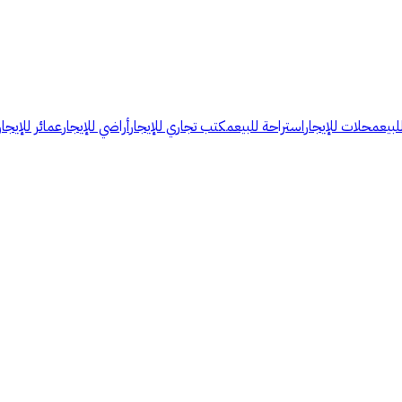
لبيع
محلات للإيجار
استراحة للبيع
مكتب تجاري للإيجار
أراضي للإيجار
عمائر للإيجار