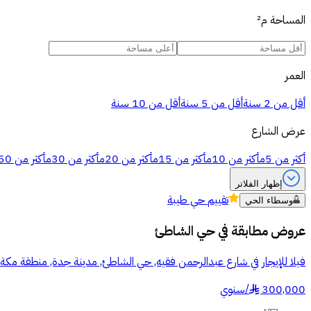
المساحة
م²
العمر
أقل من 2 سنة
أقل من 5 سنة
أقل من 10 سنة
عرض الشارع
أكثر من 5م
أكثر من 10م
أكثر من 15م
أكثر من 20م
أكثر من 30م
أكثر من 50م
إظهار الفلاتر
تقييم
حي طيبة
وسطاء الحي
عروض مطابقة في
حي الشاطئ
فيلا للإيجار في شارع عبدالرحمن فقيه, حي الشاطئ, مدينة جدة, منطقة مكة 
300,000
/
سنوي
§