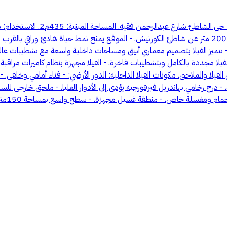
فيلا راقية - حي الشاطئ على بُعد 00
ممشى ترفيهي ذو تشجير أنيق على شارع عبدالرحمن فقيه بعرض 50مترا. - 200 متر عن شاطئ الكورنيش. - الموقع 
 - تتميز الفيلا بتصميم معماري أنيق ومساحات داخلية واسعة مع تشطيبات عالية 
الفيلا والملاحق. مكونات الفيلا الداخلية: الدور الأرضي: - فناء أمامي وخلف
صالة م