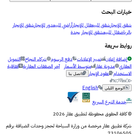
خيارات البحث
شقق للإيجار
شقق للبيع
فلل للإيجار
أراضي للبيع
دور للإيجار
شقق للإيجار
بالرياض
فلل للبيع
شقق للإيجار بجدة
روابط سريعة
إضافة إعلان
تمييز الإعلانات
دفع الرسوم
شركاء النجاح
التمويل
العقاري
مدونة عقار
متوسط الأسعار
آخر الصفقات العقارية
اتفاقية
الاستخدام
عقود الإيجار
اتصل بنا
English
الوضع الليلي
خدمة التبرع السريع
© كافة الحقوق محفوظة لتطبيق عقار 2026
شركة تطبيق عقار مرخصة من وزارة السياحة لحجز وحدات الضيافة برقم
73106505