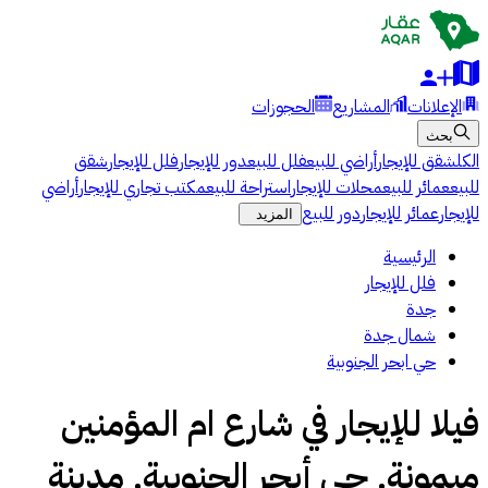
الإعلانات
المشاريع
الحجوزات
بحث
الكل
شقق للإيجار
أراضي للبيع
فلل للبيع
دور للإيجار
فلل للإيجار
شقق
للبيع
عمائر للبيع
محلات للإيجار
استراحة للبيع
مكتب تجاري للإيجار
أراضي
للإيجار
عمائر للإيجار
دور للبيع
المزيد
الرئيسية
فلل للإيجار
جدة
شمال جدة
حي ابحر الجنوبية
فيلا للإيجار في شارع ام المؤمنين
ميمونة, حي أبحر الجنوبية, مدينة