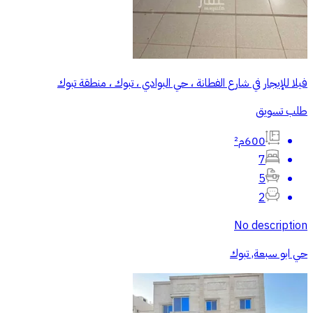
فيلا للإيجار في شارع الفطانة ، حي البوادي ، تبوك ، منطقة تبوك
طلب تسويق
600م²
7
5
2
No description
حي ابو سبعة, تبوك