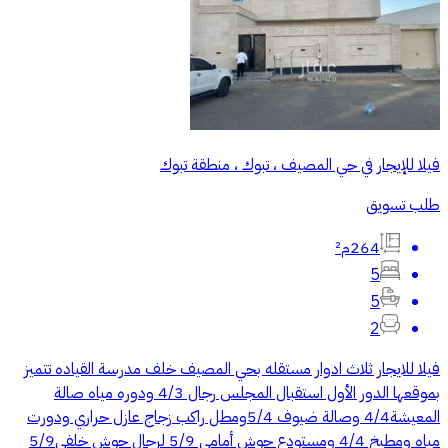
فيلا للإيجار في حي المصيف ، تبوك ، منطقة تبوك
طلب تسويق
264م²
5
5
2
فيلا للايجار ثلاث ادوار مستقله بحي المصيف خلف مدرسة القياده تتميز
بموقعها الدور الأول استقبال المجلس رجال 4/3 ودوره مياه صالة
المعيشة4/4 وصالة ضيوف 5/4ومطل راكب زجاج عازل حراري ودورت
مياه ومطبخ 4/4 ومستودع حوش أمامي 5/9 لرجال حوش خلفي5/9