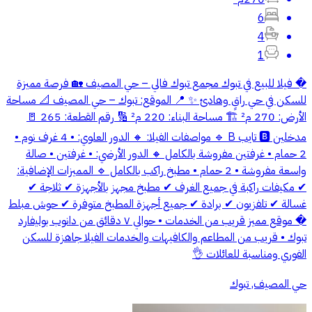
6
4
1
� فيلا للبيع في تبوك مجمع تبوك فالي – حي المصيف 🏡 فرصة مميزة
للسكن في حي راقٍ وهادئ ✨ 📍 الموقع: تبوك – حي المصيف 📐 مساحة
الأرض: 270 م² 🏗 مساحة البناء: 220 م² 🔢 رقم القطعة: 265 🚪
مدخلين 🅱 تايب B 🔹 مواصفات الفيلا: 🔸 الدور العلوي: • 4 غرف نوم •
2 حمام • غرفتين مفروشة بالكامل 🔸 الدور الأرضي: • غرفتين • صالة
واسعة مفروشة • 2 حمام • مطبخ راكب بالكامل 🔹 المميزات الإضافية:
✔ مكيفات راكبة في جميع الغرف ✔ مطبخ مجهز بالأجهزة ✔ ثلاجة ✔
غسالة ✔ تلفزيون ✔ برادة ✔ جميع أجهزة المطبخ متوفرة ✔ حوش مبلط
� موقع مميز قريب من الخدمات • حوالي ٧ دقائق من دانوب بوليفارد
تبوك • قريب من المطاعم والكافيهات والخدمات الفيلا جاهزة للسكن
الفوري ومناسبة للعائلات 👌
حي المصيف, تبوك