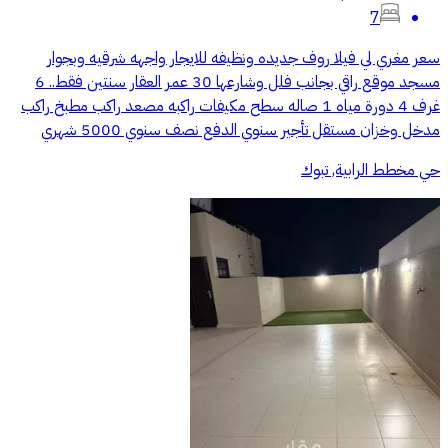
7
سعر مغري لي فيلا روف جديده ونظيفه للايجار واجهه شرقيه وبجوار
مسجد موقع راقي بجانب فلل وشارعها 30 عمر العقار سنتين فقط.. 6
غرف 4 دورة مياه 1 صاله سطح مكيفات راكبه مصعد راكب مطبخ راكب
مدخل وخزان مستقل تأجير سنوي الدفع نصف سنوي 5000 شهري
حي مخطط الرابية, تبوك