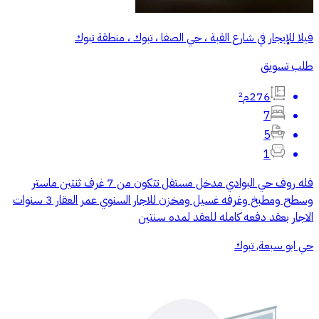
فيلا للإيجار في شارع القبة ، حي الصفا ، تبوك ، منطقة تبوك
طلب تسويق
276م²
7
5
1
فله روف حي البوادي مدخل مستقل تتكون من 7 غرف ثنتين ماستر
وسطح ومطبخ وغرفه غسيل ومخزن للاجار السنوي عمر العقار 3 سنوات
الاجار بعقد دفعه كامله للعقد لمده سنتين
حي ابو سبعة, تبوك