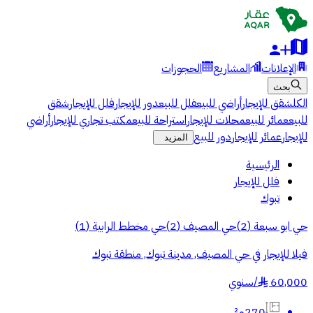
الإعلانات
المشاريع
الحجوزات
بحث
الكل
شقق للإيجار
أراضي للبيع
فلل للبيع
دور للإيجار
فلل للإيجار
شقق
للبيع
عمائر للبيع
محلات للإيجار
استراحة للبيع
مكتب تجاري للإيجار
أراضي
للإيجار
عمائر للإيجار
دور للبيع
المزيد
الرئيسية
فلل للإيجار
تبوك
حي ابو سبعة
(
2
)
حي المصيف
(
2
)
حي مخطط الرابية
(
1
)
فيلا للإيجار في حي المصيف, مدينة تبوك, منطقة تبوك
60,000
/
سنوي
§
270م²