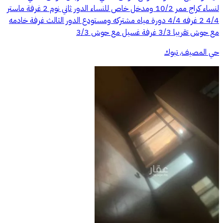
لنساء كراج ممر 10/2 ومدخل خاص للنساء الدور ثاني نوم 2 غرفة ماستر
4/4 2 غرفه 4/4 دورة مياه مشتركه ومستودع الدور الثالث غرفة خادمه
مع حوش تقريبا 3/3 غرفة غسيل مع حوش 3/3
حي المصيف, تبوك