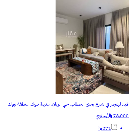
فيلا للإيجار في شارع يحيى الحطاب, حي الريان, مدينة تبوك, منطقة تبوك
78,000
/
سنوي
§
271م²