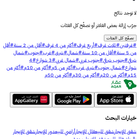
لا توجد نتائج
جرّب إزالة بعض الفلاتر أو تصفّح كل الفئات
تصفّح كل الفئات
#
غرفتين
#
ثلاث غرف
#
أربع غرف
#
أكثر من 4 غرف
#
أقل من 2 سنة
#
أقل
من 5 سنة
#
أقل من 10 سنة
#
شمال
#
شرق
#
غرب
#
جنوب
#
شمال
شرقي
#
جنوب شرقي
#
جنوب غربي
#
شمال غربي
#
3 شوارع
#
4
شوارع
#
شمال جنوب
#
شرق غرب
#
أكثر من 5م
#
أكثر من 10م
#
أكثر من
15م
#
أكثر من 20م
#
أكثر من 30م
#
أكثر من 50م
خيارات البحث
شقق للإيجار
شقق للبيع
فلل للإيجار
أراضي للبيع
دور للإيجار
شقق للإيجار