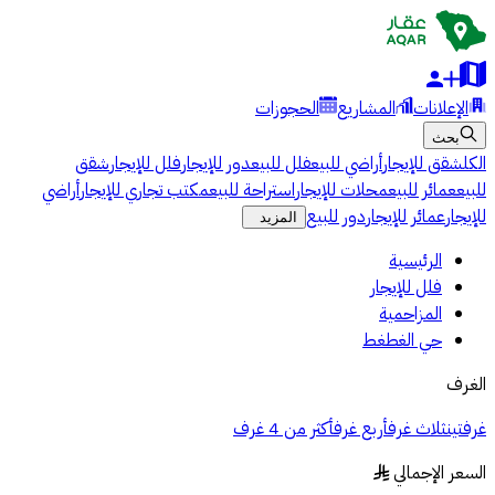
الإعلانات
المشاريع
الحجوزات
بحث
الكل
شقق للإيجار
أراضي للبيع
فلل للبيع
دور للإيجار
فلل للإيجار
شقق
للبيع
عمائر للبيع
محلات للإيجار
استراحة للبيع
مكتب تجاري للإيجار
أراضي
للإيجار
عمائر للإيجار
دور للبيع
المزيد
الرئيسية
فلل للإيجار
المزاحمية
حي الغطغط
الغرف
غرفتين
ثلاث غرف
أربع غرف
أكثر من 4 غرف
السعر الإجمالي
§