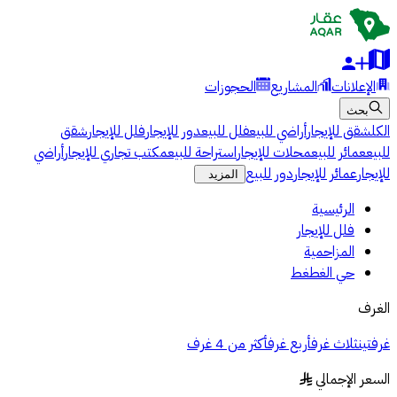
الإعلانات
المشاريع
الحجوزات
بحث
الكل
شقق للإيجار
أراضي للبيع
فلل للبيع
دور للإيجار
فلل للإيجار
شقق
للبيع
عمائر للبيع
محلات للإيجار
استراحة للبيع
مكتب تجاري للإيجار
أراضي
للإيجار
عمائر للإيجار
دور للبيع
المزيد
الرئيسية
فلل للإيجار
المزاحمية
حي الغطغط
الغرف
غرفتين
ثلاث غرف
أربع غرف
أكثر من 4 غرف
السعر الإجمالي
§