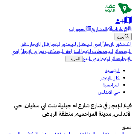
الإعلانات
المشاريع
الحجوزات
بحث
الكل
شقق للإيجار
أراضي للبيع
فلل للبيع
دور للإيجار
فلل للإيجار
شقق
للبيع
عمائر للبيع
محلات للإيجار
استراحة للبيع
مكتب تجاري للإيجار
أراضي
للإيجار
عمائر للإيجار
دور للبيع
المزيد
الرئيسية
فلل للإيجار
المزاحمية
حي الاندلس
فيلا للإيجار في شارع شارع ام جبلية بنت ابي سفيان, حي
الأندلس, مدينة المزاحميه, منطقة الرياض
مغلق