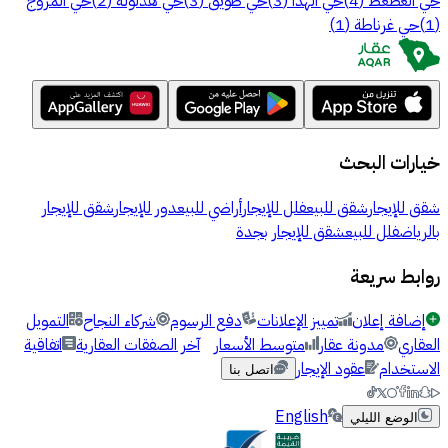
حي الغطغط
(
4
)
حي الهدا
(
3
)
حي طويق
(
3
)
حي هذلولة
(
2
)
حي المروج
(
1
)
حي غرناطة
(
1
)
خيارات البحث
شقق للإيجار
شقق للبيع
فلل للإيجار
أراضي للبيع
دور للإيجار
شقق للإيجار
بالرياض
فلل للبيع
شقق للإيجار بجدة
روابط سريعة
إضافة إعلان
تمييز الإعلانات
دفع الرسوم
شركاء النجاح
التمويل
العقاري
مدونة عقار
متوسط الأسعار
آخر الصفقات العقارية
اتفاقية
الاستخدام
عقود الإيجار
اتصل بنا
English
الوضع الليلي