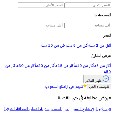
المساحة
م²
العمر
أقل من 2 سنة
أقل من 5 سنة
أقل من 10 سنة
عرض الشارع
أكثر من 5م
أكثر من 10م
أكثر من 15م
أكثر من 20م
أكثر من 30م
أكثر من
50م
إظهار الفلاتر
تقييم
حي ارامكو السعودية
وسطاء الحي
عروض مطابقة في
حي القشلة
فيلا للإيجار في شارع النسرين, حي الحسام, مدينة الدمام, المنطقة الشرقية