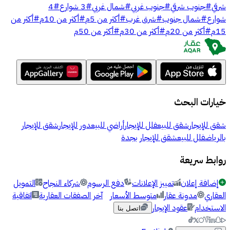
شرقي
#
جنوب شرقي
#
جنوب غربي
#
شمال غربي
#
3 شوارع
#
4
شوارع
#
شمال جنوب
#
شرق غرب
#
أكثر من 5م
#
أكثر من 10م
#
أكثر من
15م
#
أكثر من 20م
#
أكثر من 30م
#
أكثر من 50م
خيارات البحث
شقق للإيجار
شقق للبيع
فلل للإيجار
أراضي للبيع
دور للإيجار
شقق للإيجار
بالرياض
فلل للبيع
شقق للإيجار بجدة
روابط سريعة
إضافة إعلان
تمييز الإعلانات
دفع الرسوم
شركاء النجاح
التمويل
العقاري
مدونة عقار
متوسط الأسعار
آخر الصفقات العقارية
اتفاقية
الاستخدام
عقود الإيجار
اتصل بنا