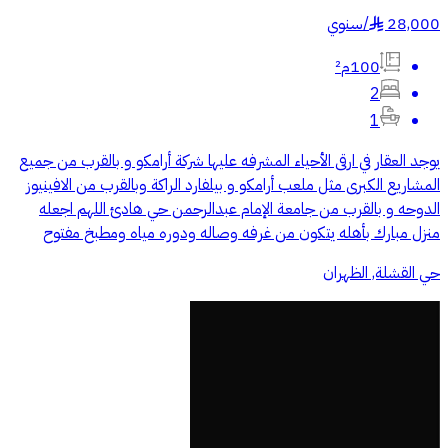
28,000
/
سنوي
§
100م²
2
1
يوجد العقار في ارقى الأحياء المشرفه عليها شركة أرامكو و بالقرب من جميع
المشاريع الكبرى مثل ملعب أرامكو و بيلفارد الراكة وبالقرب من الافينيوز
الدوحه و بالقرب من جامعة الإمام عبدالرحمن حي هادئ اللهم اجعله
منزل مبارك بأهله يتكون من غرفه وصاله ودوره مياه ومطبخ مفتوح
حي القشلة, الظهران