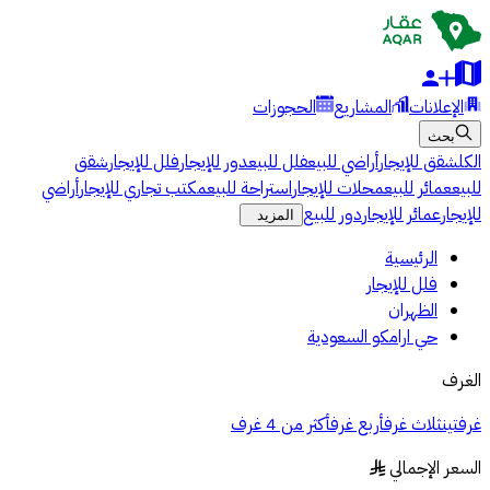
الإعلانات
المشاريع
الحجوزات
بحث
الكل
شقق للإيجار
أراضي للبيع
فلل للبيع
دور للإيجار
فلل للإيجار
شقق
للبيع
عمائر للبيع
محلات للإيجار
استراحة للبيع
مكتب تجاري للإيجار
أراضي
للإيجار
عمائر للإيجار
دور للبيع
المزيد
الرئيسية
فلل للإيجار
الظهران
حي ارامكو السعودية
الغرف
غرفتين
ثلاث غرف
أربع غرف
أكثر من 4 غرف
السعر الإجمالي
§