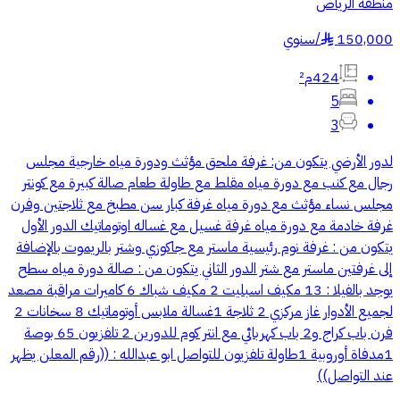
منطقة الرياض
150,000
/
سنوي
§
424م²
5
3
لدور الأرضي يتكون من: غرفة ملحق مؤثث ودورة مياه خارجية مجلس
رجال مع كنب مع دورة مياه مقلط مع طاولة طعام صالة كبيرة مع كونتر
مجلس نساء مؤثث مع دورة مياه غرفة كبار سن مطبخ مع ثلاجتين وفرن
غرفة خادمة مع دورة مياه غرفة غسيل مع غساله اوتوماتيك الدور الأول
يتكون من : غرفة نوم رئيسية ماستر مع جاكوزي وشتر بالريموت بالإضافة
إلى غرفتين ماستر مع شتر الدور الثاني يتكون من : صالة دورة مياه سطح
يوجد بالفيلا : 13 مكيف اسبليت 2 مكيف شباك 6 كاميرات مراقبة مصعد
لجميع الأدوار غاز مركزي 2 ثلاجة 1غسالة ملابس أوتوماتيك 8 سخانات 2
فرن باب كراج و2 باب كهربائي مع انتر كوم للدورين 2 تلفزيون 65 بوصة
1مدفاة أوروبية 1طاولة تلفزيون للتواصل ابو عبدالله : ((رقم المعلن يظهر
عند التواصل))