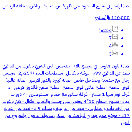
فيلا للإيجار في شارع السدود, حي ظهرة لبن, مدينة الرياض, منطقة الرياض
120,000
/
سنوي
§
256م²
7
4
3
فيلا ( تاون هاوس في مجمع تالا) - مدخلين -لبن الشرقي بالقرب من الدائري
تبعد عن الدائري 99م -موثثة بالكامل -مسطحات البناء /257م2 -مجلس
رجال مع خدماته وبمدخل خاص -صاله كبيرة بالدور الارضي -صاله عائلية
فوق السطح -مطبخ عائلي فوق السطح -مطبخ صغير فالدور الارضي -3
غرف نوم منها 1 مستر - غرفة سائق مع حمام -مستودعين -4 دورات
مياه -مسبح -سطح 10*4 يحتوي على جلسة واللعاب اطفال - تقع بالقرب
من الخدمات والمدارس - تبعد عن الدرعية ومسك 9 د - تبعد عن القدية
17د - موقع مميز ومريح للباحث عن سكن سهولة الدخول والخروج من
الحي