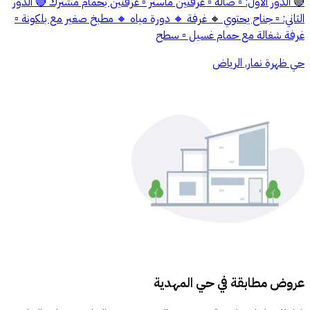
🔴 الدور الاول: ▫️ صالة ▫️ غرفتين ماستر ▫️ غرفتين بحمام مشترك 🔴 الدور
الثاني: ▫️ جناح يحتوي 🔸 غرفة 🔸 دورة مياه 🔸 مطبخ صغير مع بلكونة ▫️
غرفة شغالة مع حمام غسيل ▫️ سطح
حي ظهرة نمار, الرياض
عروض مطابقة في
حي المهدية