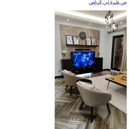
حي ظهرة لبن, الرياض