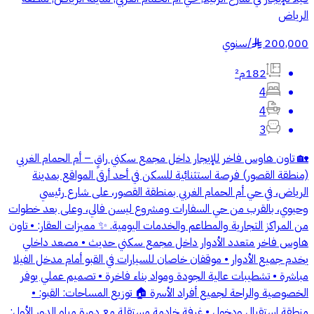
الرياض
200,000
/
سنوي
§
182م²
4
4
3
🏡 تاون هاوس فاخر للإيجار داخل مجمع سكني راقٍ – أم الحمام الغربي
(منطقة القصور) فرصة استثنائية للسكن في أحد أرقى المواقع بمدينة
الرياض، في حي أم الحمام الغربي بمنطقة القصور، على شارع رئيسي
وحيوي، بالقرب من حي السفارات ومشروع ليسن فالي، وعلى بعد خطوات
من المراكز التجارية والمطاعم والخدمات اليومية. ✨ مميزات العقار: • تاون
هاوس فاخر متعدد الأدوار داخل مجمع سكني حديث • مصعد داخلي
يخدم جميع الأدوار • موقفان خاصان للسيارات في القبو أمام مدخل الفيلا
مباشرة • تشطيبات عالية الجودة ومواد بناء فاخرة • تصميم عملي يوفر
الخصوصية والراحة لجميع أفراد الأسرة 🏠 توزيع المساحات: القبو: •
منطقة استقبال ودخول • غرفة خادمة مستقلة مع دورة مياه الدور الأول: