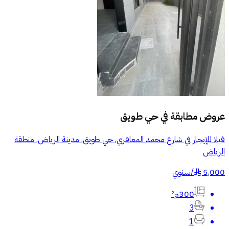
عروض مطابقة في
حي طويق
فيلا للإيجار في شارع محمد المعافري, حي طويق, مدينة الرياض, منطقة
الرياض
5,000
/
سنوي
§
300م²
3
1