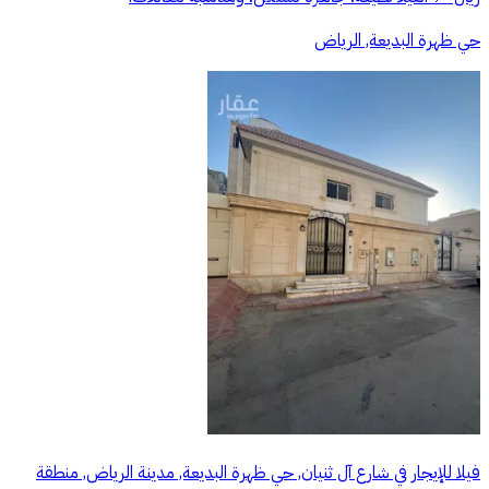
حي ظهرة البديعة, الرياض
فيلا للإيجار في شارع آل ثنيان, حي ظهرة البديعة, مدينة الرياض, منطقة