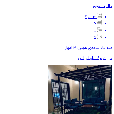
طلب تسويق
305م²
7
5
1
فله بناء شخصي مودرن ٣ ادوار
حي ظهرة نمار, الرياض