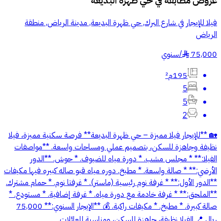
عروض مطابقة في
حي ظهرة البديعة
فيلا للإيجار في شارع البرك, حي ظهرة البديعة, مدينة الرياض, منطقة
الرياض
75,000
/
سنوي
§
195م²
5
5
2
🏡 **للإيجار فيلا مميزة – حي ظهرة البديعة** فرصة سكنية مميزة، فيلا
نظيفة وجاهزة للسكن، بتصميم عملي ومساحات واسعة. **مواصفات
الفيلا:** * مجلس مشب. * دورة مياه للضيوف. * حوش. **الدور
الأرضي:** * صالة واسعة. * مطبخ. دوره مياه قبو صاله كبيره فيها مكيفات
**الدور الأول:** * غرفة نوم رئيسية (ماستر). * غرفتا نوم. * حمام مشترك.
**الملحق:** * غرفة خادمة مع دورة مياه. * غرفة إضافية. * مستودع. *
صالة كبيرة. * مطبخ. * مكيفات راكبة. 💰 **الإيجار السنوي:** 75,000
ريال 📍 الفيلا نظيفة، جاهزة للسكن، ومناسبة للعائلات.