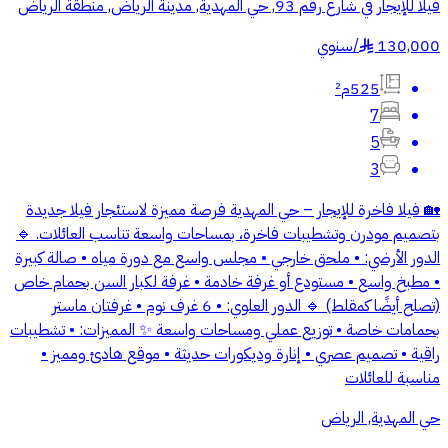
فيلا للإيجار في شارع رقم 93, حي المهدية, مدينة الرياض, منطقة الرياض
130,000
/
سنوي
§
525م²
7
5
3
🏡 فيلا فاخرة للإيجار – حي المهدية فرصة مميزة لاستئجار فيلا جديدة
بتصميم مودرن وتشطيبات فاخرة، بمساحات واسعة تناسب العائلات. 🔹
الدور الأرضي: • ملحق خارجي • مجلس واسع مع دورة مياه • صالة كبيرة
• مطبخ واسع • مستودع أو غرفة خادمة • غرفة لكبار السن بحمام خاص
(تصلح أيضًا كمقلط) 🔹 الدور العلوي: • 6 غرف نوم • غرفتان ماستر
بحمامات خاصة • توزيع عملي ومساحات واسعة ✨ المميزات: • تشطيبات
راقية • تصميم عصري • إنارة وديكورات حديثة • موقع هادئ ومميز •
مناسبة للعائلات
حي المهدية, الرياض