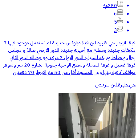
350م²
6
5
3
فيلا للايجار حي ظهره لبن فيلا دبلوكس جديدة لم تستعمل موجود فيها 7
مكيفات جديدة ومطبخ مع أجهزته جديدة الدور الارضي صالة و مجلس
رجال و مقلط وبايكة للسيارة الدور الاول 3 غرف نوم وصالة الدور الثاني
غرفة غسيل و غرفة للعاملة وسطح الواجهة جنوبية الشارع 20 متر ومتوفر
مواقف كافية بينها وبين المسجد أقل من 50 متر الايجار 70 دفعتين
حي ظهرة لبن, الرياض