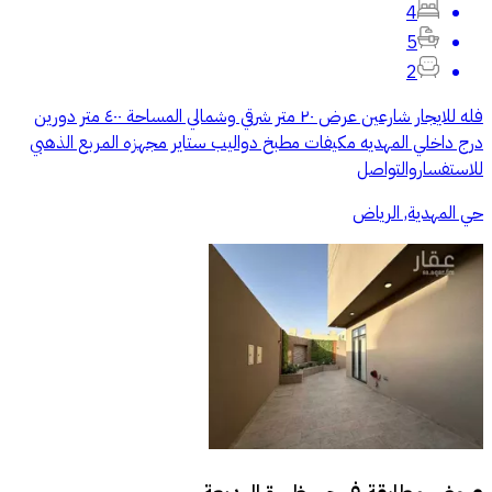
4
5
2
فله للايجار شارعين عرض ٢٠ متر شرقي وشمالي المساحة ٤٠٠ متر دورين
درج داخلي المهديه مكيفات مطبخ دواليب ستاير مجهزه المربع الذهبي
للاستفساروالتواصل
حي المهدية, الرياض