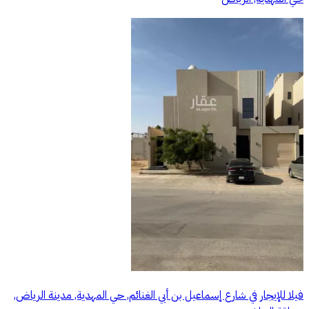
فيلا للإيجار في شارع إسماعيل بن أبي الغنائم, حي المهدية, مدينة الرياض,