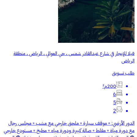
فيلا للإيجار في شارع عبدالقادر شمس ، حي العوالي ، الرياض ، منطقة
الرياض
طلب تسويق
200م²
6
5
2
الدور الأرضي: ▫️ موقف سيارة ▫️ ملحق خارجي مع مشب ▫️ مجلس رجال
مع دورة مياة ▫️ مقلط ▫️ صالة كبيرة ودورة مياه ▫️ مطبخ ▫️ مستودع خارجي