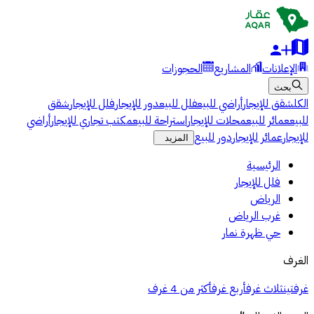
الإعلانات
المشاريع
الحجوزات
بحث
الكل
شقق للإيجار
أراضي للبيع
فلل للبيع
دور للإيجار
فلل للإيجار
شقق
للبيع
عمائر للبيع
محلات للإيجار
استراحة للبيع
مكتب تجاري للإيجار
أراضي
للإيجار
عمائر للإيجار
دور للبيع
المزيد
الرئيسية
فلل للإيجار
الرياض
غرب الرياض
حي ظهرة نمار
الغرف
غرفتين
ثلاث غرف
أربع غرف
أكثر من 4 غرف