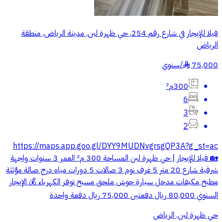
فيلا للإيجار في شارع رقم 254, حي ظهرة لبن, مدينة الرياض, منطقة
الرياض
75,000
/
سنوي
§
300م²
6
3
2
https://maps.app.goo.gl/DYY9MUDNvgrsgQP3A?g_st=ac
🏡 فيلا للإيجار | حي ظهرة لبن المساحة 300 م² العمر 3 سنوات واجهة
شرقية شارع 20 متر 5 غرف نوم 3 صالات 5 دورات مياه درج صالة مؤثثة
مطبخ مكيفات مدخل سيارة حوش ملحق مسبح توفر الكهرباء 💰 الإيجار
السنوي 80,000 ريال دفعتين 75,000 ريال دفعة واحدة
حي ظهرة لبن, الرياض