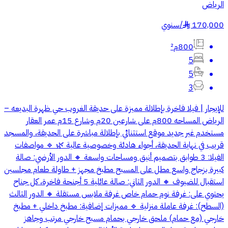
الرياض
170,000
/
سنوي
§
800م²
5
5
3
للإيجار | فيلا فاخرة بإطلالة مميزة على حديقة الغروب حي ظهرة البديعه –
الرياض المساحه 800م على شارعين 20م وشارع 15م عمر العقار
مستخدم غير جديد موقع استثنائي بإطلالة مباشرة على الحديقة، والمسجد
قريب في نهاية الحديقة، أجواء هادئة وخصوصية عالية 🌿 🔹 مواصفات
الفيلا: 3 طوابق بتصميم أنيق ومساحات واسعة 🔸 الدور الأرضي: صالة
كبيرة بزجاج واسع مطل على المسبح مطبخ مجهز + طاولة طعام مجلسين
استقبال للضيوف 🔸 الدور الثاني: صالة عائلية 5 أجنحة فاخرة، كل جناح
يحتوي على: غرفة نوم حمام خاص غرفة ملابس مستقلة 🔸 الدور الثالث
(السطح): غرفة عاملة منزلية 🔹 مميزات إضافية: مطبخ داخلي + مطبخ
خارجي (مع حمام) ملحق خارجي بحمام مسبح خارجي مرتب وجاهز