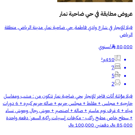
عروض مطابقة في
حي ضاحية نمار
فيلا للإيجار في شارع وادي فاطمة, حي ضاحية نمار, مدينة الرياض, منطقة
الرياض
80,000
/
سنوي
§
450م²
7
5
2
فيلا مؤثثة أثاث فاخر للإيجار بحي ضاحية نمار تتكون من : مشب ومغاسل
خارجيه + مجلس + مقلط + مجلس حريم + صاله حريم كبيره + 6 دورات
مياه + 4 غرف نوم ماستر + صاله + اصنصير + حوش رجال وحوش نساء
+ سطح خاص مطبخ راكب - مكيفات إسبيلت راكبه السعر: دفعه واحدة
85,000 ﷼ دفعتين 100,000 ﷼