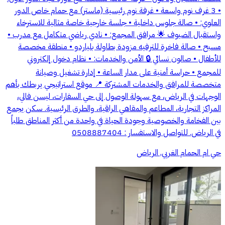
• 3 غرف نوم واسعة • غرفة نوم رئيسية (ماستر) مع حمام خاص الدور
العلوي: • صالة جلوس داخلية • جلسة خارجية خاصة مثالية للاسترخاء
واستقبال الضيوف 🌟 مرافق المجمع: • نادي رياضي متكامل مع مدرب •
مسبح • صالة فاخرة للترفيه مزودة بطاولة بلياردو • منطقة مخصصة
للأطفال • صالون نسائي 🔒 الأمن والخدمات: • نظام دخول إلكتروني
للمجمع • حراسة أمنية على مدار الساعة • إدارة تشغيل وصيانة
متخصصة للمرافق والخدمات المشتركة 📍 موقع استراتيجي يربطك بأهم
الوجهات في الرياض، مع سهولة الوصول إلى حي السفارات، ليسن فالي،
المراكز التجارية، المطاعم والمقاهي الراقية، والطرق الرئيسية. سكن يجمع
بين الفخامة والخصوصية وجودة الحياة في واحدة من أكثر المناطق طلباً
في الرياض. للتواصل والاستفسار : 0508887404
حي ام الحمام الغربي, الرياض