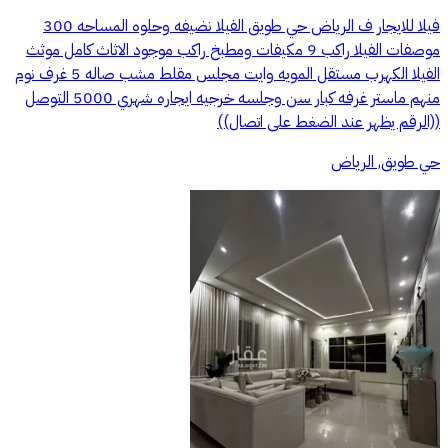
فيلا للايجار ف الرياض حي طويق الفيلا نضيفه وحلوه المساحه 300
موصفات الفيلا راكب 9 مكيفات ومطبخ راكب موجود الاثاث كامل موثث
الفيلا الكهرب مستقل المويه وايت مجلس مقلط مشب صاله 5 غرف نوم
منهم ماستر غرفه كبار سن وجلسه خرجيه ايجاره شهري 5000 التوصل
((الرقم يظهر عند الضغط على اتصال))
حي طويق, الرياض