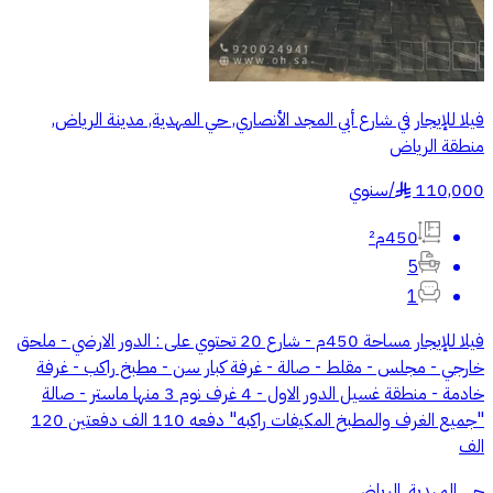
فيلا للإيجار في شارع أبي المجد الأنصاري, حي المهدية, مدينة الرياض,
منطقة الرياض
110,000
/
سنوي
§
450م²
5
1
فيلا للإيجار مساحة 450م - شارع 20 تحتوي على : الدور الارضي - ملحق
خارجي - مجلس - مقلط - صالة - غرفة كبار سن - مطبخ راكب - غرفة
خادمة - منطقة غسيل الدور الاول - 4 غرف نوم 3 منها ماستر - صالة
"جميع الغرف والمطبخ المكيفات راكبه" دفعه 110 الف دفعتين 120
الف
حي المهدية, الرياض