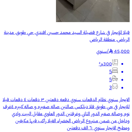
فيلا للإيجار في شارع فضيلة السيد محمد حسين افندي, حي طويق, مدينة
الرياض, منطقة الرياض
45,000
/
سنوي
§
300م²
5
5
3
الايجار سنوي نظام الدفعات سنوي دفعه دفعتين ٣ دفعات ٤ دفعات فيلا
للايجار في حي طويق فلا دبلكس صالتين صاله صغيره و صاله كبيره ٤غرف
نوم وصاله صغير الدور الثاني وغرفتين الدور العلوي مقابل البيت وادي
وداخل من ضمن مشروع الرياض الخضراء الفيلا راكب فيها مكيفين
ومطبخ الايجار سنوي ٦٠ الف دفعتين