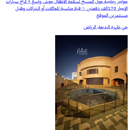
حواجز زجاجية حول المسبح لسلامة الأطفال حوش واسع + كراج سيارات
الإيجار 170الف دفعتين ✨ فيلا مناسبة للعائلات أو الشركات وتقبل
مستثمرين الموقع
حي ظهرة البديعة, الرياض