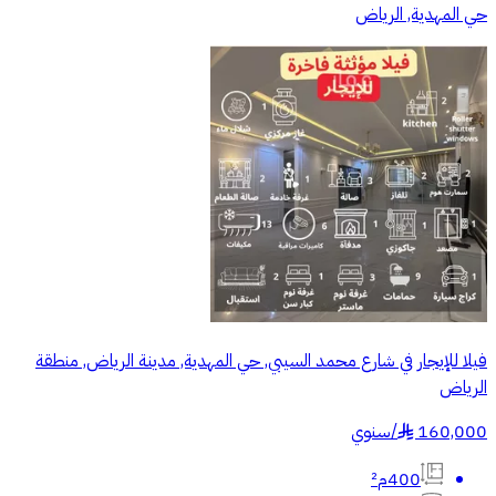
حي المهدية, الرياض
فيلا للإيجار في شارع محمد السيبي, حي المهدية, مدينة الرياض, منطقة
الرياض
160,000
/
سنوي
§
400م²