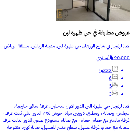
عروض مطابقة في
حي ظهرة لبن
فيلا للإيجار في شارع الورهاء, حي ظهرة لبن, مدينة الرياض, منطقة الرياض
90,000
/
سنوي
§
333م²
6
5
3
فيلا للإيجار حي ظهرة البن الدور الاول مدخلين، غرفة سائق خارجية،
مجلس، وصالة ، ومطبخ، دورتين مياه، حوش ٣x٤ الدور الثاني ثلاث غرف ،
غرفة ماستر مع حمام، حمام ، مع صالة، مستودع صغير. الدور الثالث غرف
شغالة مع حمام، غرفة غسيل، سطح منشر للغسيل، صالة كبيرة مفتوحة