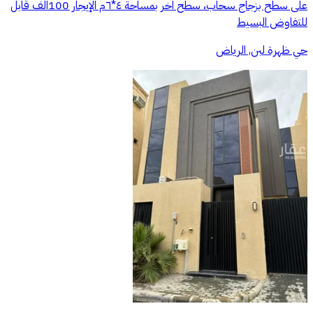
على سطح بزجاج سحاب، سطح اخر بمساحة ٤*٦م الإيجار 100الف قابل
للتفاوض البسيط
حي ظهرة لبن, الرياض