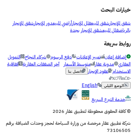
خيارات البحث
شقق للإيجار
شقق للبيع
فلل للإيجار
أراضي للبيع
دور للإيجار
شقق للإيجار
بالرياض
فلل للبيع
شقق للإيجار بجدة
روابط سريعة
إضافة إعلان
تمييز الإعلانات
دفع الرسوم
شركاء النجاح
التمويل
العقاري
مدونة عقار
متوسط الأسعار
آخر الصفقات العقارية
اتفاقية
الاستخدام
عقود الإيجار
اتصل بنا
English
الوضع الليلي
خدمة التبرع السريع
© كافة الحقوق محفوظة لتطبيق عقار 2026
شركة تطبيق عقار مرخصة من وزارة السياحة لحجز وحدات الضيافة برقم
73106505