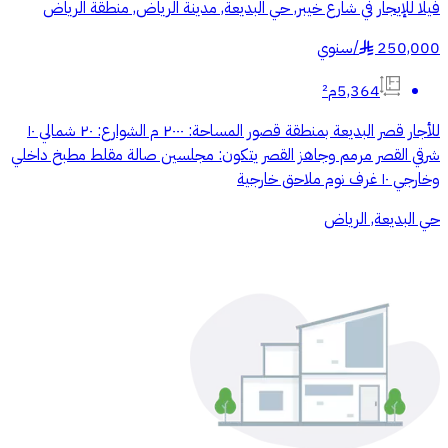
فيلا للإيجار في شارع خيبر, حي البديعة, مدينة الرياض, منطقة الرياض
250,000
/
سنوي
§
5,364م²
للأجار قصر البديعة بمنطقة قصور المساحة: ٢٠٠٠ م الشوارع: ٢٠ شمالي ١٠
شرقي القصر مرمم وجاهز القصر يتكون: مجلسين صالة مقلط مطبخ داخلي
وخارجي ١٠ غرف نوم ملاحق خارجية
حي البديعة, الرياض