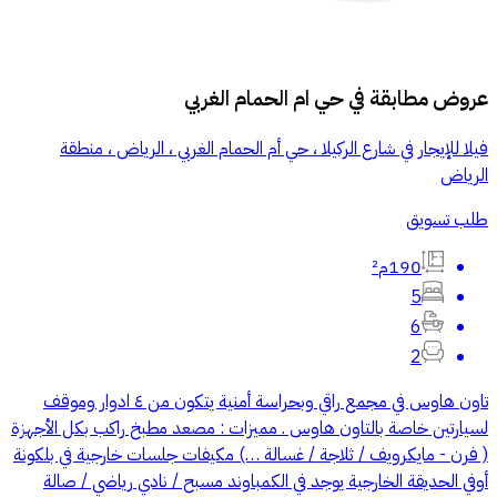
عروض مطابقة في
حي ام الحمام الغربي
فيلا للإيجار في شارع الركيلا ، حي أم الحمام الغربي ، الرياض ، منطقة
الرياض
طلب تسويق
190م²
5
6
2
تاون هاوس في مجمع راقي وبحراسة أمنية يتكون من ٤ ادوار وموقف
لسيارتين خاصة بالتاون هاوس . مميزات : مصعد مطبخ راكب بكل الأجهزة
( فرن - مايكرويف / ثلاجة / غسالة …) مكيفات جلسات خارجية في بلكونة
أوفي الحديقة الخارجية يوجد في الكمباوند مسبح / نادي رياضي / صالة