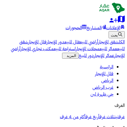
الإعلانات
المشاريع
الحجوزات
بحث
الكل
شقق للإيجار
أراضي للبيع
فلل للبيع
دور للإيجار
فلل للإيجار
شقق
للبيع
عمائر للبيع
محلات للإيجار
استراحة للبيع
مكتب تجاري للإيجار
أراضي
للإيجار
عمائر للإيجار
دور للبيع
المزيد
الرئيسية
فلل للإيجار
الرياض
غرب الرياض
حي ظهرة لبن
الغرف
غرفتين
ثلاث غرف
أربع غرف
أكثر من 4 غرف