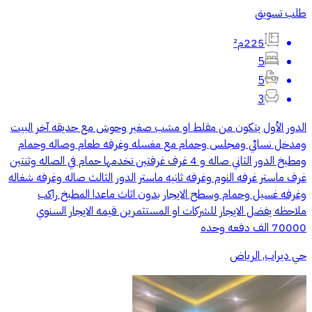
طلب تسويق
225م²
5
5
3
الدور الأول يتكون من مقلط او مشب صغير وحوش مع حديقه آخر البيت
ومدخل نسائي ومجلس وحمام مع مغسله وغرفه طعام وصاله وحمام
ومطبخ الدور الثاني صاله و 4 غرف غرفتين تخدمها حمام في الصاله وثنتين
غرف ماستر غرفه النوم وغرفه ثانيه ماستر الدور الثالث صاله وغرفه شغاله
وغرفه غسيل وحمام وسطح الايجار بدون اثاث ماعدا المطبخ راكب
ملاحظه يفضل الايجار للشركات او المستثمرين قيمه الايجار السنوي
70000 الف دفعه وحده
حي ديراب, الرياض