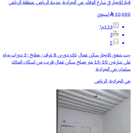
فيلا للإيجار في شارع الوفاء, حي الجرادية, مدينة الرياض, منطقة الرياض
50,000
/
سنوي
§
133م²
3
1
بيت شعبي للايجار سكن عمال بلك دورين 8 غرف - مطبخ -3 دورات مياه
على شارعين 20-15 متر يصلح سكن عمال قريب من اسكان الملك
سلمان حي الجرادية
حي الجرادية, الرياض