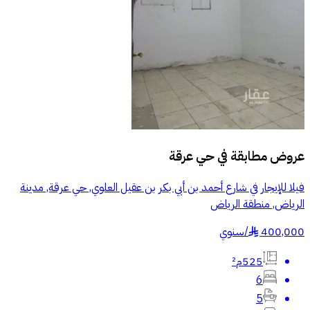
عروض مطابقة في
حي عرقة
فيلا للإيجار في شارع أحمد بن أبي بكر بن عقيل العلوي, حي عرقة, مدينة
الرياض, منطقة الرياض
400,000
/
سنوي
§
525م²
6
5