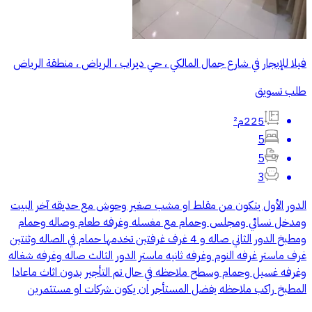
فيلا للإيجار في شارع جمال المالكي ، حي ديراب ، الرياض ، منطقة الرياض
طلب تسويق
225م²
5
5
3
الدور الأول يتكون من مقلط او مشب صغير وحوش مع حديقه آخر البيت
ومدخل نسائي ومجلس وحمام مع مغسله وغرفه طعام وصاله وحمام
ومطبخ الدور الثاني صاله و 4 غرف غرفتين تخدمها حمام في الصاله وثنتين
غرف ماستر غرفه النوم وغرفه ثانيه ماستر الدور الثالث صاله وغرفه شغاله
وغرفه غسيل وحمام وسطح ملاحظه في حال تم التأجير بدون اثاث ماعادا
المطبخ راكب ملاحظه يفضل المستأجر ان يكون شركات او مستثمرين