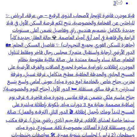
3
فيلا مودرن فاخرة للإيجار لأصحاب الذوق الرفيع – حي عرقة، الرياض ✨
للباحثين عن الفخامة والخصوصية، نتيح لكم فرصة السكن الأول في فيلا
جديدة بالكامل بتصميم هندسي راقٍ وتفاصيل تضمن أعلى مستويات
الراحة والرفاهية في أحد أرقى أحياء العاصمة. 💎 حالة العقار: جديدة كلياً
(جاهزة للسكن الفوري بجميع التجهيزات) ✨ تفاصيل المسكن الحلم: 🏡
الدور الأرضي (رحابة واستقبال متميز): مجلس رجال فاخر ومقلط لتناول
الطعام. صالة نساء واسعة ممتدة على صالة عائلية مفتوحة بنظام
المودرن. إطلالات بانورامية ساحرة لجميع الصالات والغرف الأرضية على
المسبح الجانبي والحديقة الخلفية. مطبخ متكامل، غرفة غسيل، وغرفة
تخزين. جناح خاص بالخادمة (مع دورة مياه). حوش أمامي واسع يتسع
لسيارتين + غرفة سائق مستقلة. 🛏️ الدور الأول (جناح النوم والخصوصية):
جناح ماستر ملكي يتضمن غرفة ملابس ودورة مياه فاخرة. 4 غرف نوم
إضافية مصممة بعناية مع 3 دورات مياه. بلكونة بإطلالة مباشرة على
المسبح لتبدأ يومك بأجمل إطلالة. 🎬 الدور الثاني (الترفيه والعمل): صالة
سينما خاصة لعشاق الأفلام. غرفة جيم (نادي رياضي منزلي). غرفة مكتب
كبرى ومستقلة لإدارة أعمالك بخصوصية تامّة. مستودع، دورة مياه،
وسطحان (2 تراس) لجلسات شتوية مميزة. 🛠️ مواصفات وتشطيبات