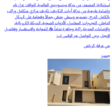
استثنائية: المصعد: من شركة ميتسوبيشي العالمية. النوافذ: عزل تام
وإضاءة طبيعية من شركة أبيات. التكييف: تكييف مركزي متكامل وراكب
بالكامل. الدرج: بتصميم وسطي يضفي جمالاً وفخامة على الهيكل
الداخلي. التجهيزات: المغاسل، الأدوات الصحية، الشبكة الكهربائية،
والإضاءات الحديثة راكبة وجاهزة تماماً. 📥 للمعاينة والاستفسار وتفاصيل
الإيجار، يرجى التواصل عبر الواتس اب:
حي عرقة, الرياض
مميز