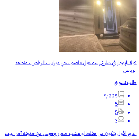
فيلا للإيجار في شارع إسماعيل عاصم ، حي ديراب ، الرياض ، منطقة
الرياض
طلب تسويق
225م²
5
5
3
الدور الأول يتكون من مقلط او مشب صغير وحوش مع حديقه آخر البيت