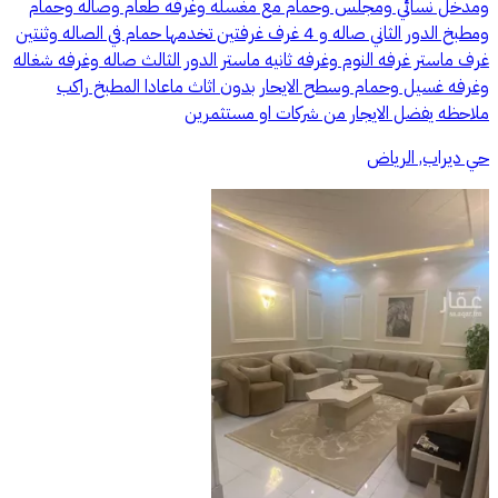
ومدخل نسائي ومجلس وحمام مع مغسله وغرفه طعام وصاله وحمام
ومطبخ الدور الثاني صاله و 4 غرف غرفتين تخدمها حمام في الصاله وثنتين
غرف ماستر غرفه النوم وغرفه ثانيه ماستر الدور الثالث صاله وغرفه شغاله
وغرفه غسيل وحمام وسطح الايحار بدون اثاث ماعادا المطبخ راكب
ملاحظه يفضل الايجار من شركات او مستثمرين
حي ديراب, الرياض