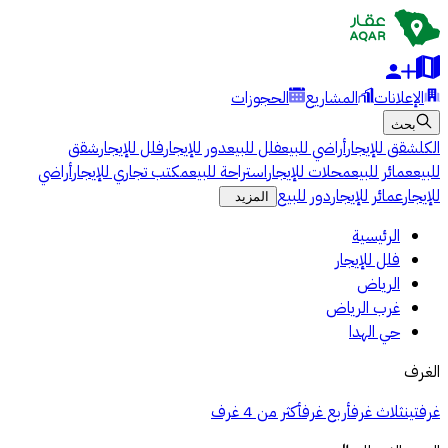
الإعلانات
المشاريع
الحجوزات
بحث
الكل
شقق للإيجار
أراضي للبيع
فلل للبيع
دور للإيجار
فلل للإيجار
شقق
للبيع
عمائر للبيع
محلات للإيجار
استراحة للبيع
مكتب تجاري للإيجار
أراضي
للإيجار
عمائر للإيجار
دور للبيع
المزيد
الرئيسية
فلل للإيجار
الرياض
غرب الرياض
حي الهدا
الغرف
غرفتين
ثلاث غرف
أربع غرف
أكثر من 4 غرف