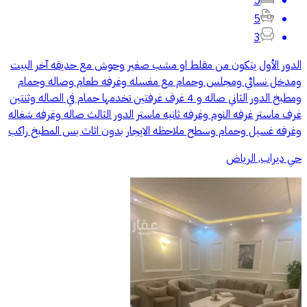
5
5
3
الدور الأول يتكون من مقلط او مشب صغير وحوش مع حديقه آخر البيت
ومدخل نسائي ومجلس وحمام مع مغسله وغرفه طعام وصاله وحمام
ومطبخ الدور الثاني صاله و 4 غرف غرفتين تخدمها حمام في الصاله وثنتين
غرف ماستر غرفه النوم وغرفه ثانيه ماستر الدور الثالث صاله وغرفه شغاله
وغرفه غسيل وحمام وسطح ملاحظه الايجار بدون اثاث بس المطبخ راكب
حي ديراب, الرياض