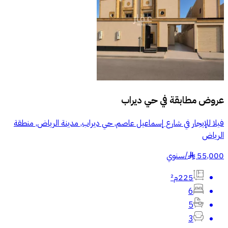
عروض مطابقة في
حي ديراب
فيلا للإيجار في شارع إسماعيل عاصم, حي ديراب, مدينة الرياض, منطقة
الرياض
55,000
/
سنوي
§
225م²
6
5
3