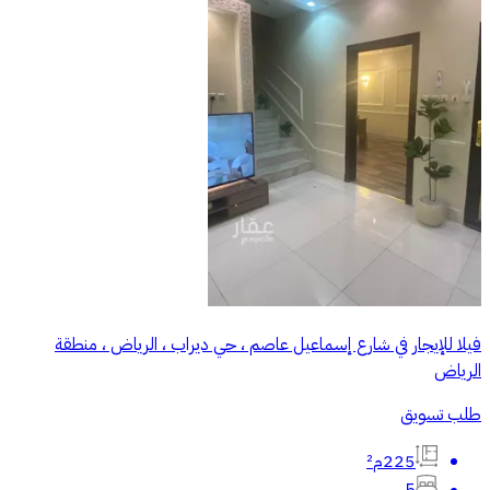
فيلا للإيجار في شارع إسماعيل عاصم ، حي ديراب ، الرياض ، منطقة
الرياض
طلب تسويق
225م²