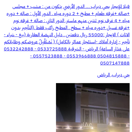
فيلا للإيجار بحي ديراب … الدور الأرضي يتكون من : مشب + مجلس
+صاله +غرفه طعام + مطبخ + 2 دوره مياه . الدور الأول : صاله + دوره
مياه + 4 غرف نوم ثنتين منهم ماستر. الدور الثاني : صاله + غرفه نوم
+غرفه غسيل +دوره مياه + سطح . المطبخ راكب فقط .(التأجير بدون
الاثاث ) الايجار :55000 ريال دفعتين . دليل النهضة العقارية (بيع - شراء -
تأجير - إدارة أملاك -استئجار عمائر بالكامل) ( نَسْتَقْبِلُ عروضكم وطلباتكم
على مَدَار الساعة) الرياض - الشرقية 0533725888 - 0532242888
- 0504815888 0553966888 - 0557523888 -
0507147888
حي ديراب, الرياض