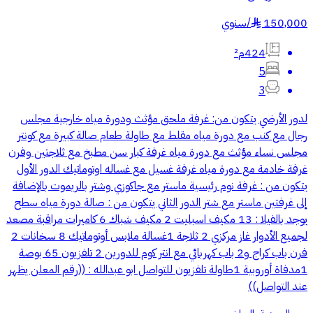
150,000
/
سنوي
§
424م²
5
3
لدور الأرضي يتكون من: غرفة ملحق مؤثث ودورة مياه خارجية مجلس
رجال مع كنب مع دورة مياه مقلط مع طاولة طعام صالة كبيرة مع كونتر
مجلس نساء مؤثث مع دورة مياه غرفة كبار سن مطبخ مع ثلاجتين وفرن
غرفة خادمة مع دورة مياه غرفة غسيل مع غساله اوتوماتيك الدور الأول
يتكون من : غرفة نوم رئيسية ماستر مع جاكوزي وشتر بالريموت بالإضافة
إلى غرفتين ماستر مع شتر الدور الثاني يتكون من : صالة دورة مياه سطح
يوجد بالفيلا : 13 مكيف اسبليت 2 مكيف شباك 6 كاميرات مراقبة مصعد
لجميع الأدوار غاز مركزي 2 ثلاجة 1غسالة ملابس أوتوماتيك 8 سخانات 2
فرن باب كراج و2 باب كهربائي مع انتر كوم للدورين 2 تلفزيون 65 بوصة
1مدفاة أوروبية 1طاولة تلفزيون للتواصل ابو عبدالله : ((رقم المعلن يظهر
عند التواصل))