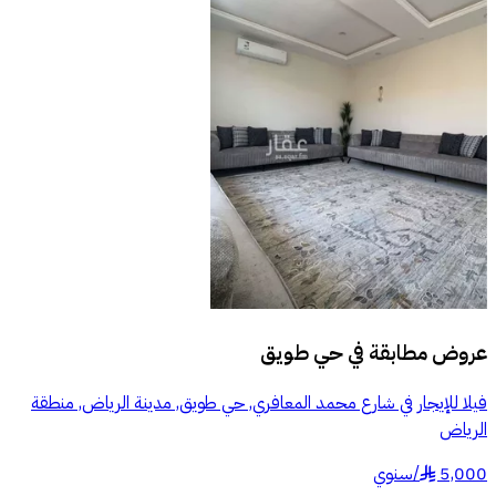
عروض مطابقة في
حي طويق
فيلا للإيجار في شارع محمد المعافري, حي طويق, مدينة الرياض, منطقة
الرياض
5,000
/
سنوي
§