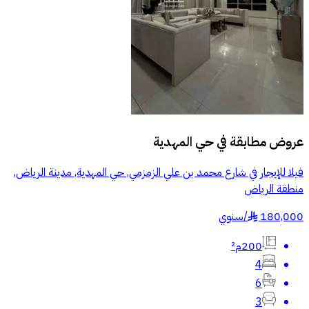
عروض مطابقة في
حي المهدية
فيلا للإيجار في شارع محمد بن علي الزمزمي, حي المهدية, مدينة الرياض,
منطقة الرياض
180,000
/
سنوي
§
200م²
4
6
3