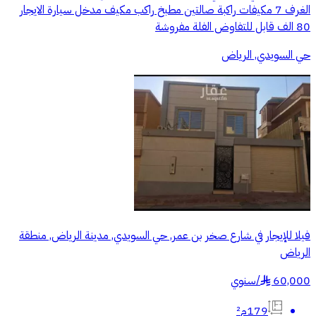
الغرف 7 مكيفات راكبة صالتين مطبخ راكب مكيف مدخل سيارة الايجار
80 الف قابل للتفاوض الفلة مفروشة
حي السويدي, الرياض
فيلا للإيجار في شارع صخر بن عمر, حي السويدي, مدينة الرياض, منطقة
الرياض
60,000
/
سنوي
§
179م²