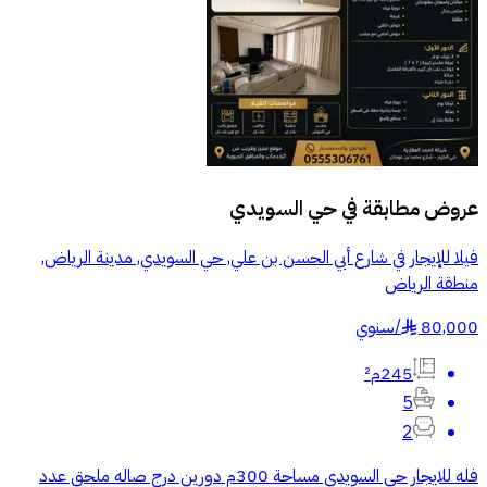
عروض مطابقة في
حي السويدي
فيلا للإيجار في شارع أبي الحسن بن علي, حي السويدي, مدينة الرياض,
منطقة الرياض
80,000
/
سنوي
§
245م²
5
2
فله للايجار حي السويدي مساحة 300م دورين درج صاله ملحق عدد