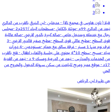
4
3
فيلا ( تاون هاوس في مجمع تالا) - مدخلين -لبن الشرقي بالقرب من الدائري
تبعد عن الدائري 99م -موثثة بالكامل -مسطحات البناء /257م2 -مجلس
رجال مع خدماته وبمدخل خاص -صاله كبيرة بالدور الارضي -صاله عائلية
فوق السطح -مطبخ عائلي فوق السطح -مطبخ صغير فالدور الارضي -3
غرف نوم منها 1 مستر - غرفة سائق مع حمام -مستودعين -4 دورات
مياه -مسبح -سطح 10*4 يحتوي على جلسة واللعاب اطفال - تقع بالقرب
من الخدمات والمدارس - تبعد عن الدرعية ومسك 9 د - تبعد عن القدية
17د - موقع مميز ومريح للباحث عن سكن سهولة الدخول والخروج من
الحي
حي ظهرة لبن, الرياض