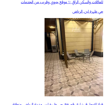
للعائلات والسكن الراقي ✨ موقع حيوي وقريب من الخدمات
حي ظهرة لبن, الرياض
فيلا للإيجار في شارع رقم 96, حي ظهرة لبن, مدينة الرياض, منطقة