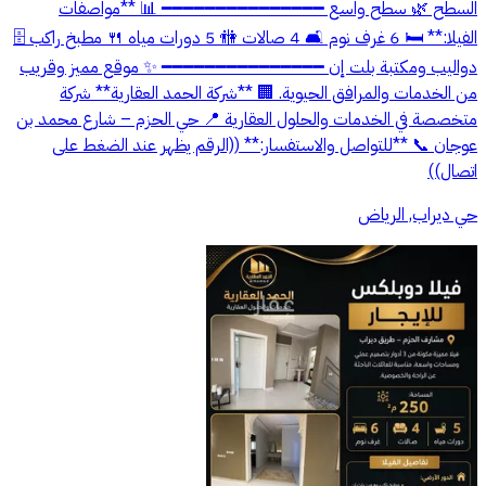
السطح 🌿 سطح واسع ━━━━━━━━━━━━━━━ 📊 **مواصفات
الفيلا:** 🛏️ 6 غرف نوم 🛋️ 4 صالات 🚻 5 دورات مياه 🍴 مطبخ راكب 🗄️
دواليب ومكتبة بلت إن ━━━━━━━━━━━━━━━ ✨ موقع مميز وقريب
من الخدمات والمرافق الحيوية. 🏢 **شركة الحمد العقارية** شركة
متخصصة في الخدمات والحلول العقارية 📍 حي الحزم – شارع محمد بن
عوجان 📞 **للتواصل والاستفسار:** ((الرقم يظهر عند الضغط على
اتصال))
حي ديراب, الرياض