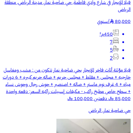
فيلا للإيجار في شارع وادي فاطمة, حي ضاحية نمار, مدينة الرياض, منطقة
الرياض
80,000
/
سنوي
§
450م²
7
5
2
فيلا مؤثثة أثاث فاخر للإيجار بحي ضاحية نمار تتكون من : مشب ومغاسل
خارجيه + مجلس + مقلط + مجلس حريم + صاله حريم كبيره + 6 دورات
مياه + 4 غرف نوم ماستر + صاله + اصنصير + حوش رجال وحوش نساء
+ سطح خاص مطبخ راكب - مكيفات إسبيلت راكبه السعر: دفعه واحدة
85,000 ﷼ دفعتين 100,000 ﷼
حي ضاحية نمار, الرياض