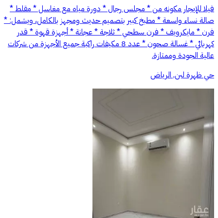
فيلا للإيجار مكونه من * مجلس رجال * دورة مياه مع مغاسل * مقلط *
صالة نساء واسعة * مطبخ كبير بتصميم حديث ومجهز بالكامل، ويشمل: *
فرن * مايكرويف * فرن سطحي * ثلاجة * عجانة * أجهزة قهوة * قدر
كهربائي * غسالة صحون * ⁠عدد 8 مكيفات راكبة جميع الأجهزة من شركات
عالية الجودة وممتازة.
حي ظهرة لبن, الرياض