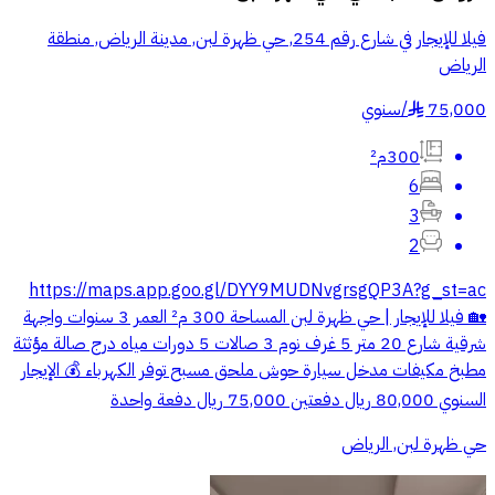
فيلا للإيجار في شارع رقم 254, حي ظهرة لبن, مدينة الرياض, منطقة
الرياض
75,000
/
سنوي
§
300م²
6
3
2
https://maps.app.goo.gl/DYY9MUDNvgrsgQP3A?g_st=ac
🏡 فيلا للإيجار | حي ظهرة لبن المساحة 300 م² العمر 3 سنوات واجهة
شرقية شارع 20 متر 5 غرف نوم 3 صالات 5 دورات مياه درج صالة مؤثثة
مطبخ مكيفات مدخل سيارة حوش ملحق مسبح توفر الكهرباء 💰 الإيجار
السنوي 80,000 ريال دفعتين 75,000 ريال دفعة واحدة
حي ظهرة لبن, الرياض