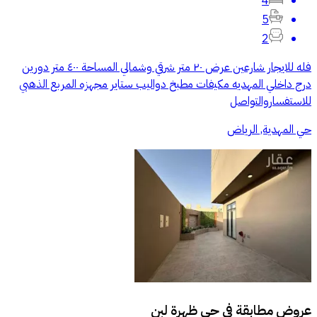
4
5
2
فله للايجار شارعين عرض ٢٠ متر شرقي وشمالي المساحة ٤٠٠ متر دورين
درج داخلي المهديه مكيفات مطبخ دواليب ستاير مجهزه المربع الذهبي
للاستفساروالتواصل
حي المهدية, الرياض
عروض مطابقة في
حي ظهرة لبن