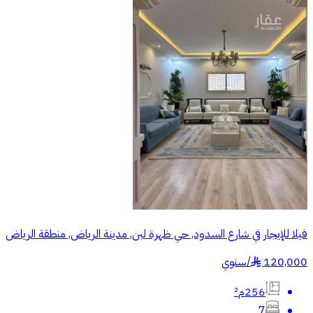
فيلا للإيجار في شارع السدود, حي ظهرة لبن, مدينة الرياض, منطقة الرياض
120,000
/
سنوي
§
256م²
7