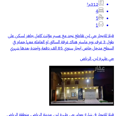
312م²
4
5
1
فيلا للايجار حي لبن تقاطع نجد مع عسير مؤثث كامل جاهز لسكن على
طول 3 غرف نوم ماستر هناك غرفة السائق او العامله معها حمام في
السطح مدخل خاص ايجار سنوي 85 الف دفعة واحدة بعدها شهري
حي ظهرة لبن, الرياض
فيلا للإيجار في شارع حواء, حي ظهرة لبن, مدينة الرياض, منطقة الرياض