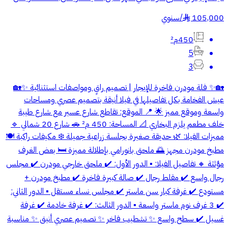
105,000
/
سنوي
§
450م²
5
3
🏡✨ فلة مودرن فاخرة للإيجار | تصميم راقٍ ومواصفات استثنائية ✨🏡
عيش الفخامة بكل تفاصيلها في فيلا أنيقة بتصميم عصري ومساحات
واسعة وموقع مميز 🌟 📍 الموقع: تقاطع شارع عسير مع شارع طيبة
خلف مطعم يلزم البخاري 📐 المساحة: 450 م² 🚗 شارع 20 شمالي 🔹
مميزات الفيلا: 🌿 حديقة صغيرة بجلسة زراعية جميلة ❄️ مكيفات راكبة 🍽️
مطبخ مودرن مجهز 🌅 ملحق بانورامي بإطلالة مميزة 🛏️ بعض الغرف
مؤثثة 🔸 تفاصيل الفيلا: ▪️ الدور الأول: ✔️ ملحق خارجي مودرن ✔️ مجلس
رجال واسع ✔️ مقلط رجال ✔️ صالة كبيرة فاخرة ✔️ مطبخ مودرن +
مستودع ✔️ غرفة كبار سن ماستر ✔️ مجلس نساء مستقل ▪️ الدور الثاني:
✔️ 3 غرف نوم ماستر واسعة ▪️ الدور الثالث: ✔️ غرفة خادمة ✔️ غرفة
غسيل ✔️ سطح واسع ✨ تشطيب فاخر ✨ تصميم عصري أنيق ✨ مناسبة