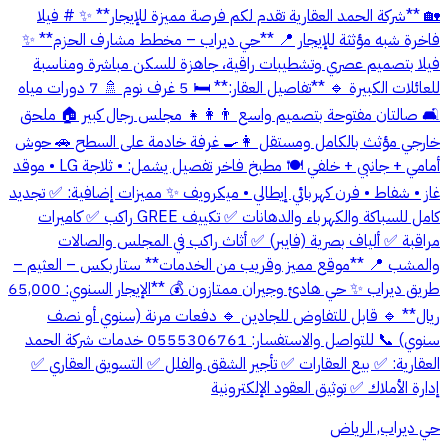
🏡 **شركة الحمد العقارية تقدم لكم فرصة مميزة للإيجار** ✨ # فيلا
فاخرة شبه مؤثثة للإيجار 📍 **حي ديراب – مخطط مشارف الحزم** ✨
فيلا بتصميم عصري وتشطيبات راقية، جاهزة للسكن مباشرة ومناسبة
للعائلات الكبيرة 🔹 **تفاصيل العقار:** 🛏️ 5 غرف نوم 🚿 7 دورات مياه
🛋️ صالتان مفتوحة بتصميم واسع 👨‍👩‍👧 مجلس رجال كبير 🏠 ملحق
خارجي مؤثث بالكامل ومستقل 👩‍🍳 غرفة خادمة على السطح 🚗 حوش
أمامي + جانبي + خلفي 🍽️ مطبخ فاخر تفصيل يشمل: • ثلاجة LG • موقد
غاز • شفاط • فرن كهربائي إيطالي • ميكرويف ✨ مميزات إضافية: ✅ تجديد
كامل للسباكة والكهرباء والدهانات ✅ تكييف GREE راكب ✅ كاميرات
مراقبة ✅ ألياف بصرية (فايبر) ✅ أثاث راكب في المجلس والصالات
والمشب 📍 **موقع مميز وقريب من الخدمات** ستاربكس – العثيم –
طريق ديراب ✨ حي هادئ وجيران ممتازون 💰 **الإيجار السنوي: 65,000
ريال** 🔹 قابل للتفاوض للجادين 🔹 دفعات مرنة (سنوي أو نصف
سنوي) 📞 للتواصل والاستفسار: 0555306761 خدمات شركة الحمد
العقارية: ✅ بيع العقارات ✅ تأجير الشقق والفلل ✅ التسويق العقاري ✅
إدارة الأملاك ✅ توثيق العقود الإلكترونية
حي ديراب, الرياض