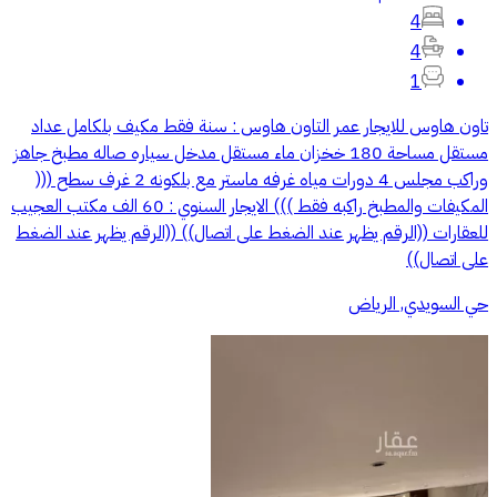
4
4
1
تاون هاوس للايجار عمر التاون هاوس : سنة فقط مكيف بلكامل عداد
مستقل مساحة 180 خخزان ماء مستقل مدخل سياره صاله مطبخ جاهز
وراكب مجلس 4 دورات مياه غرفه ماستر مع بلكونه 2 غرف سطح (((
المكيفات والمطبخ راكبه فقط ))) الايجار السنوي : 60 الف مكتب العجيب
للعقارات ((الرقم يظهر عند الضغط على اتصال)) ((الرقم يظهر عند الضغط
على اتصال))
حي السويدي, الرياض