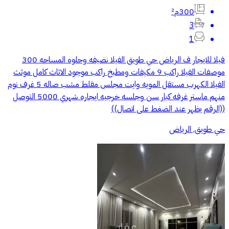
300م²
3
1
فيلا للايجار ف الرياض حي طويق الفيلا نضيفه وحلوه المساحه 300
موصفات الفيلا راكب 9 مكيفات ومطبخ راكب موجود الاثاث كامل موثث
الفيلا الكهرب مستقل المويه وايت مجلس مقلط مشب صاله 5 غرف نوم
منهم ماستر غرفه كبار سن وجلسه خرجيه ايجاره شهري 5000 التوصل
((الرقم يظهر عند الضغط على اتصال))
حي طويق, الرياض