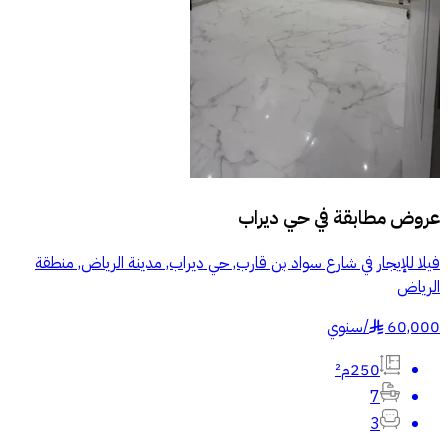
عروض مطابقة في
حي ديراب
فيلا للإيجار في شارع سواد بن قارب, حي ديراب, مدينة الرياض, منطقة
الرياض
60,000
/
سنوي
§
250م²
7
3