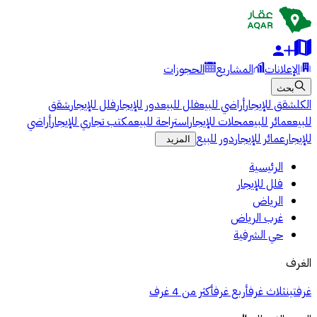
الإعلانات
المشاريع
الحجوزات
بحث
الكل
شقق للإيجار
أراضي للبيع
فلل للبيع
دور للإيجار
فلل للإيجار
شقق
للبيع
عمائر للبيع
محلات للإيجار
استراحة للبيع
مكتب تجاري للإيجار
أراضي
للإيجار
عمائر للإيجار
دور للبيع
المزيد
الرئيسية
فلل للإيجار
الرياض
غرب الرياض
حي الشرفية
الغرف
غرفتين
ثلاث غرف
أربع غرف
أكثر من 4 غرف