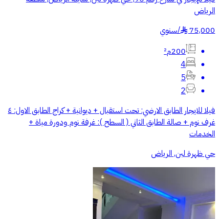
الرياض
75,000
/
سنوي
§
200م²
4
5
2
فيلا للايجار الطابق الارضي: تحت استقبال + ديوانية + كراج الطابق الاول: ٤
غرف نوم + صالة الطابق الثاني ( السطح ): غرفة نوم ودورة مياة +
الخدمات
حي ظهرة لبن, الرياض