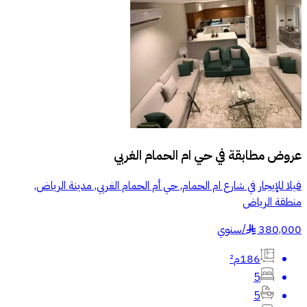
عروض مطابقة في
حي ام الحمام الغربي
فيلا للإيجار في شارع ام الحمام, حي أم الحمام الغربي, مدينة الرياض,
منطقة الرياض
380,000
/
سنوي
§
186م²
5
5