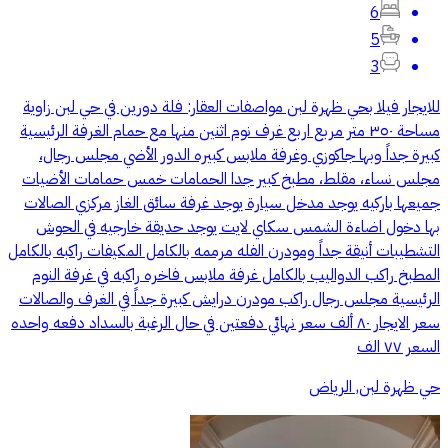
6
5
3
للايجار فيلا بحي ظهرة لبن مواصفات العقار: فلة دورين في حي لبن زاوية
مساحة ٣٥٠ متر مربع اربع غرف نوم اثنين منها مع حمام الغرفة الرئيسية
كبيرة جداً وبها جاكوزي وغرفة ملابس كبيره الدور الأضي مجلس رجال،
مجلس نساء، مقلط، مطبخ كبير جدا الحمامات خمس حمامات الأضيات
جميعها باركيه يوجد مدخل سيارة يوجد غرفة سائق الغاز مركزي الصالات
بها دخول اضاءة الشمس سكاي لايت يوجد حديقة خارجيه في الحوش
التشطيبات أنيقة جداً ومودرن الفله مرممه بالكامل المكيفات راكبه بالكامل
المطبخ راكب الدواليب بالكامل غرفة ملابس فاخره راكبه في غرفة النوم
الرئيسية مجلس رجال راكب مودرن درايش كبيرة جداً في الغرف والصالات
سعر الايجار ۸۰ ألف سعر نهائي دفعتين في حال الرغبة بالسداد دفعه واحده
السعر ٧٧ الف
حي ظهرة لبن, الرياض