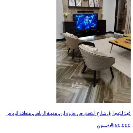
فيلا للإيجار في شارع النقعة, حي ظهرة لبن, مدينة الرياض, منطقة الرياض
85,000
/
سنوي
§