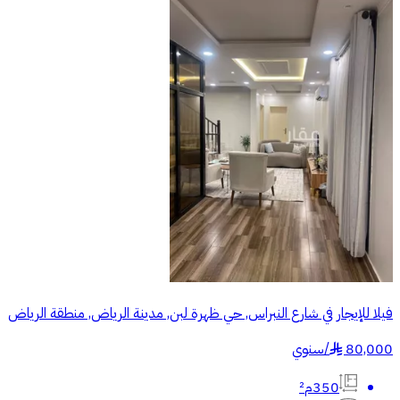
فيلا للإيجار في شارع النبراس, حي ظهرة لبن, مدينة الرياض, منطقة الرياض
80,000
/
سنوي
§
350م²