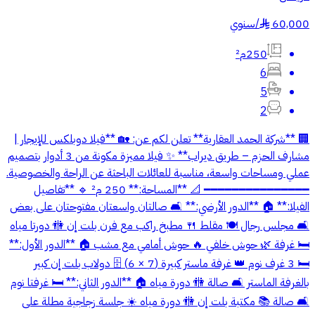
60,000
/
سنوي
§
250م²
6
5
2
🏢 **شركة الحمد العقارية** تعلن لكم عن: 🏡 **فيلا دوبلكس للإيجار |
مشارف الحزم – طريق ديراب** ✨ فيلا مميزة مكونة من 3 أدوار بتصميم
عملي ومساحات واسعة، مناسبة للعائلات الباحثة عن الراحة والخصوصية.
━━━━━━━━━━━━━━━ 📐 **المساحة:** 250 م² 🔹 **تفاصيل
الفيلا:** 🏠 **الدور الأرضي:** 🛋️ صالتان واسعتان مفتوحتان على بعض
🛋️ مجلس رجال 🍽️ مقلط 🍴 مطبخ راكب مع فرن بلت إن 🚻 دورتا مياه
🛏️ غرفة 🌿 حوش خلفي 🔥 حوش أمامي مع مشب 🏠 **الدور الأول:**
🛏️ 3 غرف نوم 👑 غرفة ماستر كبيرة (7 × 6) 🗄️ دولاب بلت إن كبير
بالغرفة الماستر 🛋️ صالة 🚻 دورة مياه 🏠 **الدور الثاني:** 🛏️ غرفتا نوم
🛋️ صالة 📚 مكتبة بلت إن 🚻 دورة مياه ☀️ جلسة زجاجية مطلة على