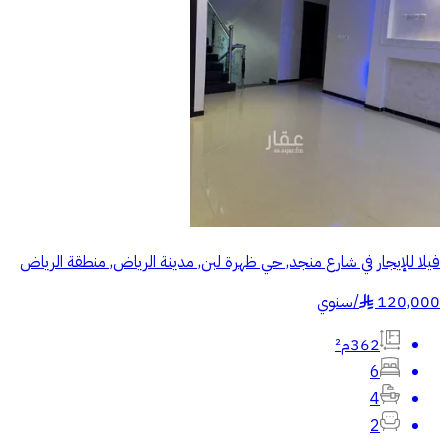
فيلا للإيجار في شارع منجد, حي ظهرة لبن, مدينة الرياض, منطقة الرياض
120,000
/
سنوي
§
362م²
6
4
2