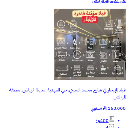
حي المهدية, الرياض
فيلا للإيجار في شارع محمد السيبي, حي المهدية, مدينة الرياض, منطقة
الرياض
160,000
/
سنوي
§
400م²