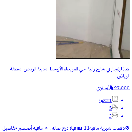
فيلا للإيجار في شارع رانية, حي العريجاء الأوسط, مدينة الرياض, منطقة
الرياض
97,000
/
سنوي
§
321م²
5
3
🚫دفعات شهرية مافيه✋🏻 🏡 فيلا درج صاله . 🔹 مافيه أصنصير ▪️تفاصيل