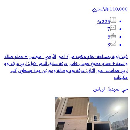
110,000
/
سنوي
§
225م²
7
5
3
فيلا زاوية بمساحة ٤٥٠م مكونة من/ الدور الأرضي : مجلس + حمام صالة
واسعه + حمام مطبخ حوش خلفي غرفة سائق الدور الاول: اربع غرف نوم
اربع حمامات الدور الثاني: غرفة نوم وصالة ودورتين مياة وسطح راكب
مكيفات
حي المهدية, الرياض