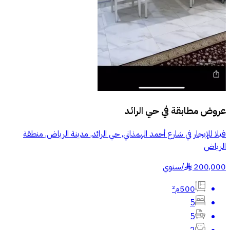
عروض مطابقة في
حي الرائد
فيلا للإيجار في شارع أحمد الهمذاني, حي الرائد, مدينة الرياض, منطقة
الرياض
200,000
/
سنوي
§
500م²
5
5