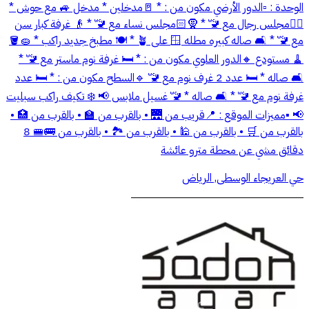
الوحدة : ▫️الدور الأرضي مكون من : * 🚪مدخلين * مدخل 🚙 مع حوش *
🙍‍♂️مجلس رجال مع 🚾 * 🧕🏻مجلس نساء مع 🚾 * 👴 غرفة كبار سن
مع 🚾 * 🛋️ صاله كبيره مطله 🪟 على 🪴 * 🍽️ مطبخ جديد راكب * 🧽🪣
🧹 مستودع 🔸الدور العلوي مكون من : * 🛏️ غرفة نوم ماستر مع 🚾 *
🛋️ صاله * 🛏️ عدد 2 غرف نوم مع 🚾 🔹السطح مكون من : * 🛏️ عدد
غرفة نوم مع 🚾 * 🛋️ صاله * 🚾 غسيل ملابس 📢 ❄️ تكيف راكب سبليت
📢 ▪️مميزات الموقع : 📍قريب من 🌉 • بالقرب من 🏫 • ⁠بالقرب من 🏥 •
بالقرب من 🛒 • ⁠بالقرب من 🕌 • ⁠بالقرب من 🏞️ • بالقرب من 🚌🚝 8
دقائق مشي عن محطة مترو عائشة
حي العريجاء الوسطى, الرياض