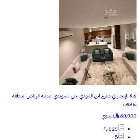
فيلا للإيجار في شارع ابن اللبودي, حي السويدي, مدينة الرياض, منطقة
الرياض
80,000
/
سنوي
§
525م²
5