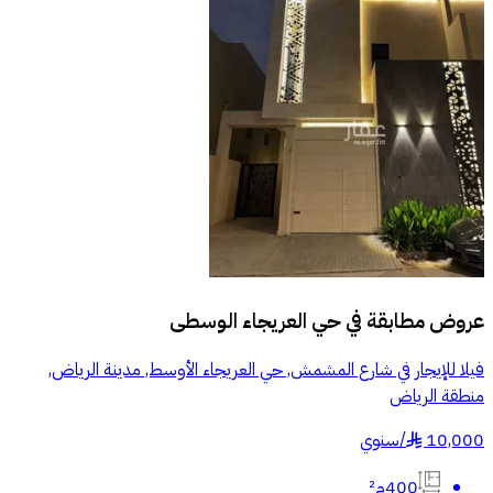
عروض مطابقة في
حي العريجاء الوسطى
فيلا للإيجار في شارع المشمش, حي العريجاء الأوسط, مدينة الرياض,
منطقة الرياض
10,000
/
سنوي
§
400م²