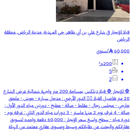
فيلا للإيجار في شارع علي بن أبي طاهر, حي المهدية, مدينة الرياض, منطقة
الرياض
60,000
/
سنوي
§
200م²
5
2
🛑 للإيجار 🛑 فيلا دبلكس بمساحة 200 متر واجهة شمالية عرض الشارع
20 متر تفاصيل الفيلا 👇🏻 الدور الأرضي : مدخل سيارة - حوش - ملحق
خارجي - مجلس رجال - مقلط - صالة - مطبخ - دورتين مياه الدور الأول :
صالة - 4 غرف نوم 2 منها ماستر - 3 دورات مياه الدور الثاني : غرفة نوم -
دورة مياه - سطح واسع سعر الإيجار : 60,000 دفعه واحده لتسويق
عقاراتكم والبحث عن طلباتكم وسيط ومسوق عقاري معتمد من الهيئة