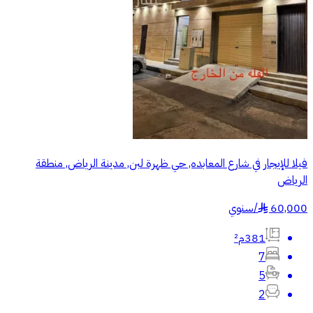
فيلا للإيجار في شارع المعابده, حي ظهرة لبن, مدينة الرياض, منطقة
الرياض
60,000
/
سنوي
§
381م²
7
5
2