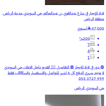
فيلا للإيجار في شارع عبدالقوي بن عبدالحاكم, حي السويدي, مدينة الرياض,
منطقة الرياض
47,000
/
سنوي
§
200م²
7
4
1
🔴 دور في فيلا للايجار 🔴 التفاصيل 👇🏼 الفديو داخل الاعلان حي السويدي
لا يوجد شهري الدفع كل 6 اشهر للتواصل والاستفسار واتساااااااب فقط
999 3727 055
حي السويدي, الرياض