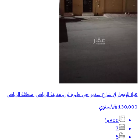
فيلا للإيجار في شارع سدير, حي ظهرة لبن, مدينة الرياض, منطقة الرياض
130,000
/
سنوي
§
900م²
7
5