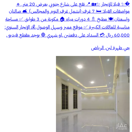
�✨ فيلا للإيجار ✨🏡 📍 تقع على شارع جنوبي بعرض 20 متر. 🔹
مواصفات الفيلا: 🛏️ 7 غرف (تشمل غرف النوم والمجالس) 🛋️ صالتان
واسعتان 🍽️ مطبخ 🚿 4 دورات مياه 🏠 مكونة من 3 طوابق ✅ مساحة
مناسبة للعائلات الكبيرة ✅ موقع مميز وسهل الوصول 💰 الإيجار السنوي:
60,000 ريال 💳 السداد على دفعتين .او شهري 🛑 يوجد مقطع فيديو .
حي ظهرة لبن, الرياض