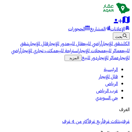
الإعلانات
المشاريع
الحجوزات
بحث
الكل
شقق للإيجار
أراضي للبيع
فلل للبيع
دور للإيجار
فلل للإيجار
شقق
للبيع
عمائر للبيع
محلات للإيجار
استراحة للبيع
مكتب تجاري للإيجار
أراضي
للإيجار
عمائر للإيجار
دور للبيع
المزيد
الرئيسية
فلل للإيجار
الرياض
غرب الرياض
حي السويدي
الغرف
غرفتين
ثلاث غرف
أربع غرف
أكثر من 4 غرف