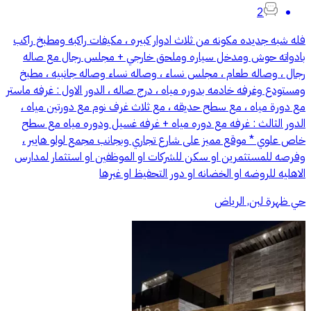
2
فله شبه جديده مكونه من ثلاث ادوار كبيره ، مكيفات راكبه ومطبخ راكب
بادواته حوش ومدخل سياره وملحق خارجي + مجلس رجال مع صاله
رجال ، وصاله طعام ، مجلس نساء ، وصاله نساء وصاله جانبيه ، مطبخ
ومستودع وغرفه خادمه بدوره مياه ، درج صاله ، الدور الاول : غرفه ماستر
مع دورة مياه ، مع سطح حديقه ، مع ثلاث غرف نوم مع دورتين مياه ،
الدور الثالث : غرفه مع دوره مياه + غرفه غسيل ودوره مياه مع سطح
خاص علوي * موقع مميز على شارع تجاري وبجانب مجمع لولو هايبر ،
وفرصه للمستثمرين او سكن للشركات او الموظفين او استثمار لمدارس
الاهليه للروضه او الخضانه او دور التحفيظ او غيرها
حي ظهرة لبن, الرياض