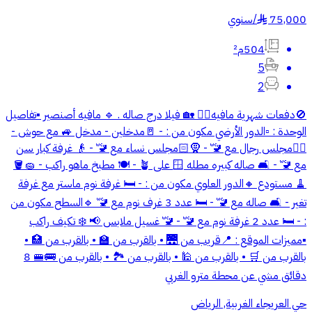
75,000
/
سنوي
§
504م²
5
2
🚫دفعات شهرية مافيه✋🏻 🏡 فيلا درج صاله . 🔹 مافيه أصنصير ▪️تفاصيل
الوحدة : ▫️الدور الأرضي مكون من : - 🚪مدخلين - مدخل 🚙 مع حوش -
🙍‍♂️مجلس رجال مع 🚾 - 🧕🏻مجلس نساء مع 🚾 - 👴 غرفة كبار سن
مع 🚾 - 🛋️ صاله كبيره مطله 🪟 على 🪴 - 🍽️ مطبخ ماهو راكب - 🧽🪣
🧹 مستودع 🔸الدور العلوي مكون من : - 🛏️ غرفة نوم ماستر مع غرفة
تغير - 🛋️ صاله مع 🚾 - 🛏️ عدد 3 غرف نوم مع 🚾 🔹السطح مكون من
: - 🛏️ عدد 2 غرفة نوم مع 🚾 - 🚾 غسيل ملابس 📢 ❄️ تكيف راكب
▪️مميزات الموقع : 📍قريب من 🌉 • بالقرب من 🏫 • ⁠بالقرب من 🏥 •
بالقرب من 🛒 • ⁠بالقرب من 🕌 • ⁠بالقرب من 🏞️ • بالقرب من 🚌🚝 8
دقائق مشي عن محطة مترو الغربي
حي العريجاء الغربية, الرياض