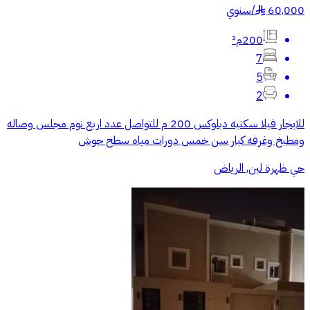
60,000
/
سنوي
§
200م²
7
5
2
للايجار فيلا سكنيه دبلوكس 200 م للتواصل عدد اربع نوم مجلس وصاله
ومطبخ وغرفه كبار سن خمس دورات مياه سطح حوش
حي ظهرة لبن, الرياض