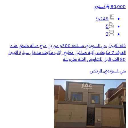
80,000
/
سنوي
§
245م²
5
2
فله للايجار حي السويدي مساحة 300م دورين درج صاله ملحق عدد
الغرف 7 مكيفات راكبة صالتين مطبخ راكب مكيف مدخل سيارة الايجار
80 الف قابل للتفاوض الفلة مفروشة
حي السويدي, الرياض