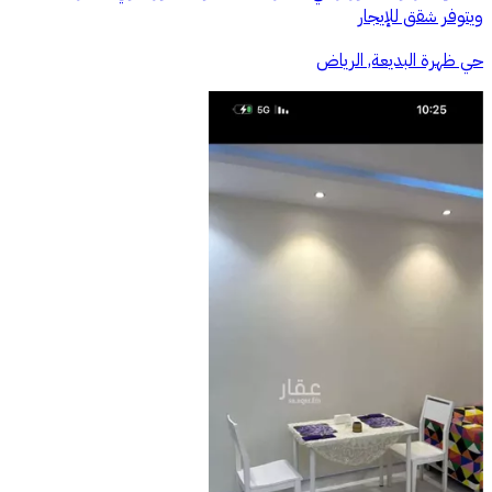
ويتوفر شقق للإيجار
حي ظهرة البديعة, الرياض