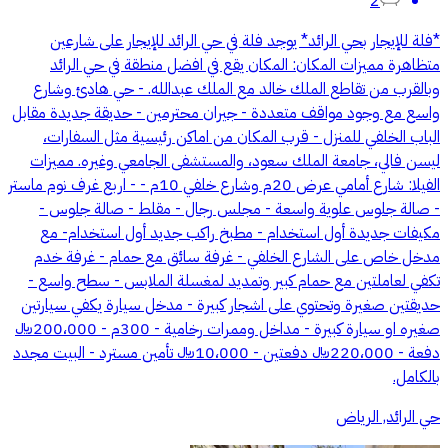
2
*فلة للإيجار بحي الرائد* يوجد فلة في حي الرائد للإيجار على شارعين
متظاهرة مميزات المكان: المكان يقع في افضل منطقة في حي الرائد
وبالقرب من تقاطع الملك خالد مع الملك عبدالله. - حي هادئ وشارع
واسع مع وجود مواقف متعددة - جيران محترمين - حديقة جديدة مقابل
الباب الخلفي للمنزل - قرب المكان من اماكن رئيسية مثل السفارات،
ليسن فالي، جامعة الملك سعود، والمستشفى الجامعي وغيره. مميزات
الفيلا: شارع أمامي عرض 20م وشارع خلفي 10م - - اربع غرف نوم ماستر
- صالة جلوس علوية واسعة - مجلس رجال - ⁠مقلط - ⁠صالة جلوس -
⁠مكيفات جديدة أول استخدام - مطبخ راكب جديد أول استخدام- مع
مدخل خاص على الشارع الخلفي - غرفة سائق مع حمام - غرفة خدم
تكفي لعاملتين مع حمام كبير وتمديد لمغسلة الملابس - سطح واسع -
حديقتين صغيرة وتحتوي على اشجار كبيرة - مدخل سيارة يكفي سيارتين
صغيره او سيارة كبيرة - مداخل وممرات رخامية - ⁠300م - ⁠200،000﷼
دفعة - ⁠220،000﷼ دفعتين - ⁠10،000﷼ تأمين مسترد - ⁠البيت مجدد
بالكامل.
حي الرائد, الرياض