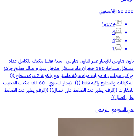
60,000
/
سنوي
§
179م²
4
4
1
تاون هاوس للايجار عمر التاون هاوس : سنة فقط مكيف بلكامل عداد
مستقل مساحة 180 خخزان ماء مستقل مدخل سياره صاله مطبخ جاهز
وراكب مجلس 4 دورات مياه غرفه ماستر مع بلكونه 2 غرف سطح (((
المكيفات والمطبخ راكبه فقط ))) الايجار السنوي : 60 الف مكتب العجيب
للعقارات ((الرقم يظهر عند الضغط على اتصال)) ((الرقم يظهر عند الضغط
على اتصال))
حي السويدي, الرياض