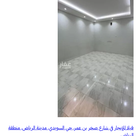
فيلا للإيجار في شارع صخر بن عمر, حي السويدي, مدينة الرياض, منطقة
الرياض