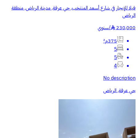
فيلا للإيجار في شارع أسعد المنتخب, حي عرقة, مدينة الرياض, منطقة
الرياض
230,000
/
سنوي
§
375م²
5
5
4
No description
حي عرقة, الرياض