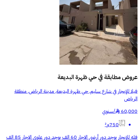
عروض مطابقة في
حي ظهرة البديعة
فيلا للإيجار في شارع سليم, حي ظهرة البديعة, مدينة الرياض, منطقة
الرياض
60,000
/
سنوي
§
750م²
فله للإيجار يوجد دور أرضي الاجار 60 الف يوجد دور علوي الاجار 85 الف