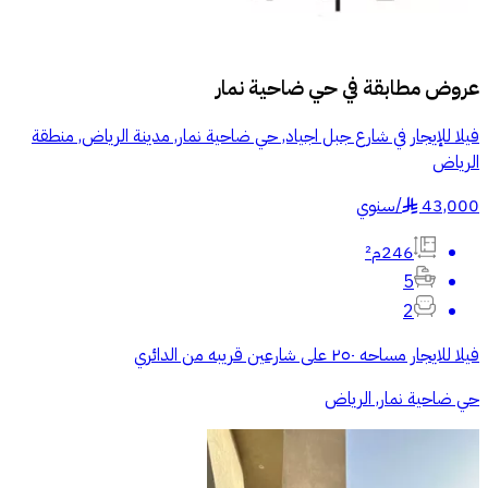
عروض مطابقة في
حي ضاحية نمار
فيلا للإيجار في شارع جبل اجياد, حي ضاحية نمار, مدينة الرياض, منطقة
الرياض
43,000
/
سنوي
§
246م²
5
2
فيلا للايجار مساحه ٢٥٠ على شارعين قريبه من الدائري
حي ضاحية نمار, الرياض