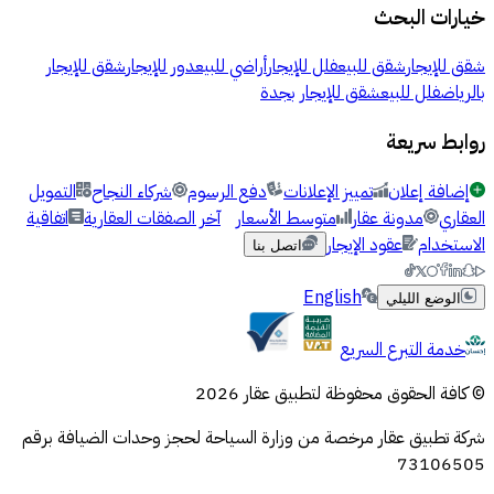
خيارات البحث
شقق للإيجار
شقق للبيع
فلل للإيجار
أراضي للبيع
دور للإيجار
شقق للإيجار
بالرياض
فلل للبيع
شقق للإيجار بجدة
روابط سريعة
إضافة إعلان
تمييز الإعلانات
دفع الرسوم
شركاء النجاح
التمويل
العقاري
مدونة عقار
متوسط الأسعار
آخر الصفقات العقارية
اتفاقية
الاستخدام
عقود الإيجار
اتصل بنا
English
الوضع الليلي
خدمة التبرع السريع
© كافة الحقوق محفوظة لتطبيق عقار 2026
شركة تطبيق عقار مرخصة من وزارة السياحة لحجز وحدات الضيافة برقم
73106505