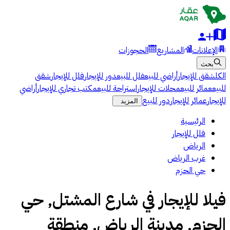
الإعلانات
المشاريع
الحجوزات
بحث
الكل
شقق للإيجار
أراضي للبيع
فلل للبيع
دور للإيجار
فلل للإيجار
شقق
للبيع
عمائر للبيع
محلات للإيجار
استراحة للبيع
مكتب تجاري للإيجار
أراضي
للإيجار
عمائر للإيجار
دور للبيع
المزيد
الرئيسية
فلل للإيجار
الرياض
غرب الرياض
حي الحزم
فيلا للإيجار في شارع المشتل, حي
الحزم, مدينة الرياض, منطقة