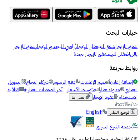
خيارات البحث
شقق للإيجار
شقق للبيع
فلل للإيجار
أراضي للبيع
دور للإيجار
شقق للإيجار
بالرياض
فلل للبيع
شقق للإيجار بجدة
روابط سريعة
إضافة إعلان
تمييز الإعلانات
دفع الرسوم
شركاء النجاح
التمويل
العقاري
مدونة عقار
متوسط الأسعار
آخر الصفقات العقارية
اتفاقية
الاستخدام
عقود الإيجار
اتصل بنا
English
الوضع الليلي
خدمة التبرع السريع
© كافة الحقوق محفوظة لتطبيق عقار 2026