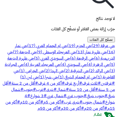
لا توجد نتائج
جرّب إزالة بعض الفلاتر أو تصفّح كل الفئات
تصفّح كل الفئات
حي عرقة
(
29
)
حي الحزم
(
19
)
حي ام الحمام الغربي
(
17
)
حي نمار
(
16
)
حي ظهرة نمار
(
13
)
حي العريجاء الوسطى
(
9
)
حي البديعة
(
7
)
حي
الدريهمية
(
6
)
حي الرفيعة
(
6
)
حي السويدي الغربي
(
5
)
حي ظهرة البديعة
(
5
)
حي الزهرة
(
4
)
حي السويدي
(
4
)
حي العريجاء الغربية
(
4
)
حي الجرادية
(
3
)
حي الرائد
(
2
)
حي الشرفية
(
2
)
حي الهدا
(
2
)
حي الخزامى
(
1
)
حي
الفاخرية
(
1
)
حي ام الحمام الشرقي
(
1
)
حي شبرا
(
1
)
حي لبن
(
1
)
#
غرفتين
#
ثلاث غرف
#
أربع غرف
#
أكثر من 4 غرف
#
أقل من 2 سنة
#
أقل
من 5 سنة
#
أقل من 10 سنة
#
شمال
#
شرق
#
غرب
#
جنوب
#
شمال
شرقي
#
جنوب شرقي
#
جنوب غربي
#
شمال غربي
#
3 شوارع
#
4
شوارع
#
شمال جنوب
#
شرق غرب
#
أكثر من 5م
#
أكثر من 10م
#
أكثر من
15م
#
أكثر من 20م
#
أكثر من 30م
#
أكثر من 50م