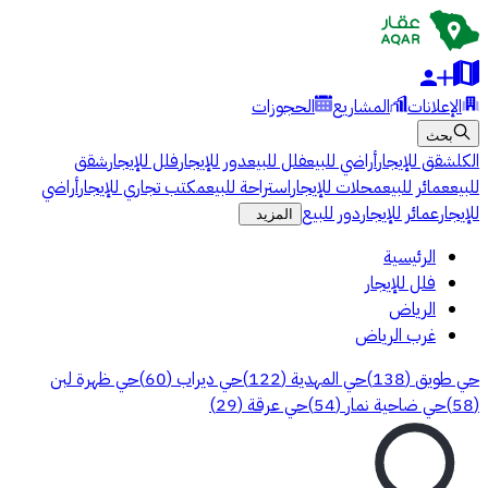
الإعلانات
المشاريع
الحجوزات
بحث
الكل
شقق للإيجار
أراضي للبيع
فلل للبيع
دور للإيجار
فلل للإيجار
شقق
للبيع
عمائر للبيع
محلات للإيجار
استراحة للبيع
مكتب تجاري للإيجار
أراضي
للإيجار
عمائر للإيجار
دور للبيع
المزيد
الرئيسية
فلل للإيجار
الرياض
غرب الرياض
حي طويق
(
138
)
حي المهدية
(
122
)
حي ديراب
(
60
)
حي ظهرة لبن
(
58
)
حي ضاحية نمار
(
54
)
حي عرقة
(
29
)